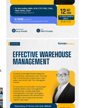
10
Jadwal Persija vs Arema
FC Perebutan Juara 3
Piala Presiden 2026,
Kick-off Sore Ini
k
k