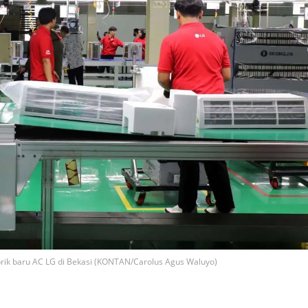
brik baru AC LG di Bekasi (KONTAN/Carolus Agus Waluyo)