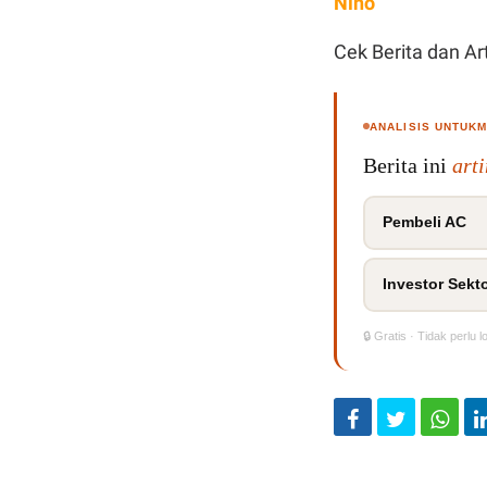
Nino
Cek Berita dan Art
ANALISIS UNTUK
Berita ini
art
Pembeli AC
Investor Sekto
🔒 Gratis · Tidak perlu l