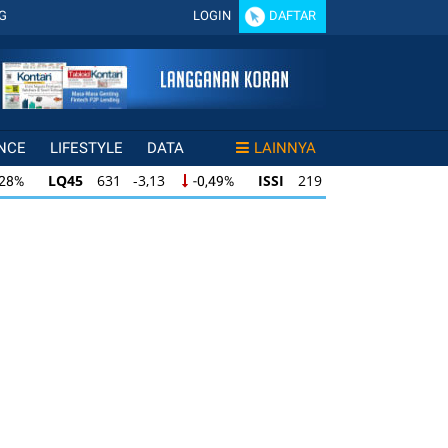
G
LOGIN
DAFTAR
NCE
LIFESTYLE
DATA
LAINNYA
LQ45
631 -3,13
ISSI
219 -0,63
,28%
-0,49%
-0,29%
LQ45
631 -3,13
ISSI
219 -0,63
28%
-0,49%
-0,29%
ISSI
219 -0,63
IDX30
354 -1,64
49%
-0,29%
-0,46%