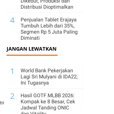
Dikebut, Produksi dan
Distribusi Dioptimalkan
4
Penjualan Tablet Erajaya
Tumbuh Lebih dari 35%,
Segmen Rp 5 Juta Paling
Diminati
JANGAN LEWATKAN
5
Produksi Tambang
Terkontraksi di Kuartal II
2026, Apa Penyebabnya?
1
World Bank Pekerjakan
6
Debut di GIIAS 2026,
Lagi Sri Mulyani di IDA22,
New Suzuki XL7
Ini Tugasnya
Langsung Jadi Salah
2
Satu Mobil Favorit Test
Hasil GOTF MLBB 2026:
Drive
Kompak ke 8 Besar, Cek
ri
Jadwal Tanding ONIC
7
Perkuat Portofolio F&B,
dan Vitality