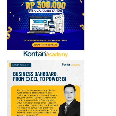
Baru, Ini Daftar 54
Saham HSC BEI per 6
Agustus 2026
7
UEFA hingga Luis Figo,
Ini Daftar Pihak yang
Menentang Gianni
Infantino
8
Krisis Migrasi Ancam
Status Maroko sebagai
Tuan Rumah Piala Dunia
2030
9
Promo Super Hemat
Indomaret 6–19 Agustus
2026, Diskon Kebutuhan
Rumah hingga 40%