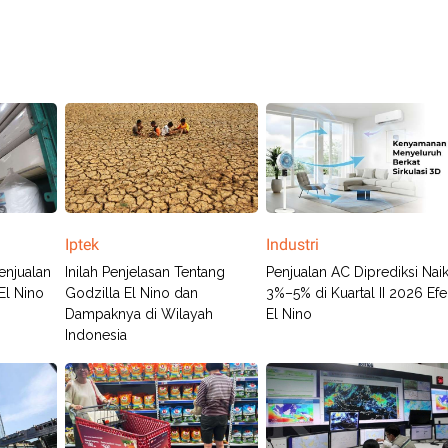
Iptek
Industri
enjualan
Inilah Penjelasan Tentang
Penjualan AC Diprediksi Nai
El Nino
Godzilla El Nino dan
3%–5% di Kuartal II 2026 Efe
Dampaknya di Wilayah
El Nino
Indonesia