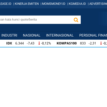
EASE.ID
|
KINERJA EMITEN
|
MOMSMONEY.ID
|
KGMEDIA.ID
|
ADVERTISIN
INDUSTRI
NASIONAL
INTERNASIONAL
PERSONAL FINA
IDX
6.344 -7,43
KOMPAS100
833 -2,31
-0,12%
-0
IDX
6.344 -7,43
KOMPAS100
833 -2,31
-0,12%
-0,
KOMPAS100
833 -2,31
LQ45
631 -3,13
-0,28%
-0,