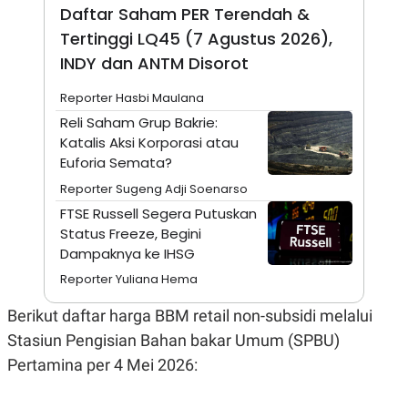
A
I
Daftar Saham PER Terendah &
S
V
K
E
Tertinggi LQ45 (7 Agustus 2026),
E
INDY dan ANTM Disorot
M
E
N
Reporter Hasbi Maulana
T
Reli Saham Grup Bakrie:
E
R
Katalis Aksi Korporasi atau
I
Euforia Semata?
A
N
Reporter Sugeng Adji Soenarso
L
FTSE Russell Segera Putuskan
E
Status Freeze, Begini
S
T
Dampaknya ke IHSG
A
R
Reporter Yuliana Hema
I
Berikut daftar harga BBM retail non-subsidi melalui
Stasiun Pengisian Bahan bakar Umum (SPBU)
KANAL
Pertamina per 4 Mei 2026:
P
I
U
M