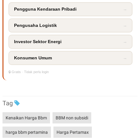
POLICY
Pengguna Kendaraan Pribadi
→
Pengusaha Logistik
→
Investor Sektor Energi
→
Konsumen Umum
→
🔒 Gratis · Tidak perlu login
Tag
Kenaikan Harga Bbm
BBM non subsidi
harga bbm pertamina
Harga Pertamax