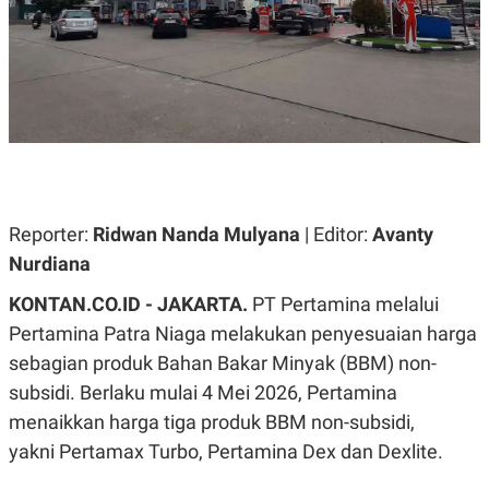
A
A
S
L
I
K
I
E
N
U
D
A
U
N
S
G
T
A
R
N
I
P
I
Reporter:
Ridwan Nanda Mulyana
| Editor:
Avanty
E
N
Nurdiana
L
T
U
E
A
R
KONTAN.CO.ID - JAKARTA.
PT Pertamina melalui
N
N
Pertamina Patra Niaga melakukan penyesuaian harga
G
A
U
S
sebagian produk Bahan Bakar Minyak (BBM) non-
S
I
A
O
subsidi. Berlaku mulai 4 Mei 2026, Pertamina
H
N
menaikkan harga tiga produk BBM non-subsidi,
A
A
L
yakni Pertamax Turbo, Pertamina Dex dan Dexlite.
P
R
E
E