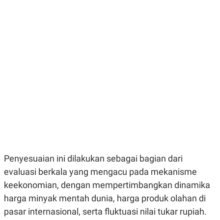
E
E
H
S
A
T
T
Y
A
L
N
E
E
A
N
N
G
A
L
L
I
I
S
S
H
I
S
E
K
X
O
E
L
C
O
U
M
Penyesuaian ini dilakukan sebagai bagian dari
T
I
evaluasi berkala yang mengacu pada mekanisme
V
E
keekonomian, dengan mempertimbangkan dinamika
C
harga minyak mentah dunia, harga produk olahan di
O
R
pasar internasional, serta fluktuasi nilai tukar rupiah.
N