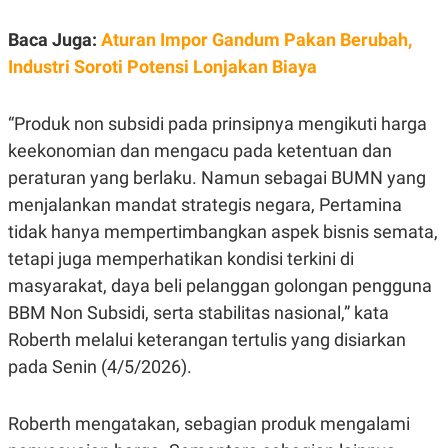
E
R
Baca Juga:
Aturan Impor Gandum Pakan Berubah,
F
B
O
U
Industri Soroti Potensi Lonjakan Biaya
K
S
U
I
S
N
“Produk non subsidi pada prinsipnya mengikuti harga
E
S
keekonomian dan mengacu pada ketentuan dan
S
I
peraturan yang berlaku. Namun sebagai BUMN yang
N
menjalankan mandat strategis negara, Pertamina
S
I
tidak hanya mempertimbangkan aspek bisnis semata,
G
H
tetapi juga memperhatikan kondisi terkini di
T
masyarakat, daya beli pelanggan golongan pengguna
S
B
BBM Non Subsidi, serta stabilitas nasional,” kata
T
E
O
L
Roberth melalui keterangan tertulis yang disiarkan
C
A
K
N
pada Senin (4/5/2026).
S
J
E
A
T
O
Roberth mengatakan, sebagian produk mengalami
U
N
P