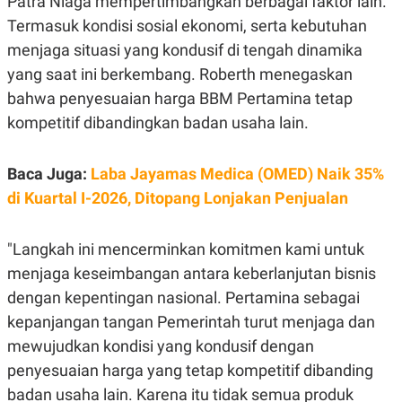
Patra Niaga mempertimbangkan berbagai faktor lain.
C
L
A
E
Termasuk kondisi sosial ekonomi, serta kebutuhan
D
A
E
S
menjaga situasi yang kondusif di tengah dinamika
M
E
yang saat ini berkembang. Roberth menegaskan
Y
.
I
bahwa penyesuaian harga BBM Pertamina tetap
D
kompetitif dibandingkan badan usaha lain.
L
K
A
I
N
N
G
E
Baca Juga:
Laba Jayamas Medica (OMED) Naik 35%
G
R
di Kuartal I-2026, Ditopang Lonjakan Penjualan
A
J
N
A
A
E
N
M
"Langkah ini mencerminkan komitmen kami untuk
C
I
menjaga keseimbangan antara keberlanjutan bisnis
E
T
T
E
dengan kepentingan nasional. Pertamina sebagai
A
N
K
kepanjangan tangan Pemerintah turut menjaga dan
E
A
mewujudkan kondisi yang kondusif dengan
P
D
A
V
penyesuaian harga yang tetap kompetitif dibanding
P
E
badan usaha lain. Karena itu tidak semua produk
E
R