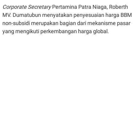
R
G
Corporate Secretary
Pertamina Patra Niaga, Roberth
S
I
O
O
MV. Dumatubun menyatakan penyesuaian harga BBM
N
N
non-subsidi merupakan bagian dari mekanisme pasar
A
A
L
L
yang mengikuti perkembangan harga global.
F
I
N
A
N
C
E
Y
C
A
A
N
R
G
I
T
T
E
A
R
H
.
U
.
.
K
L
E
I
S
F