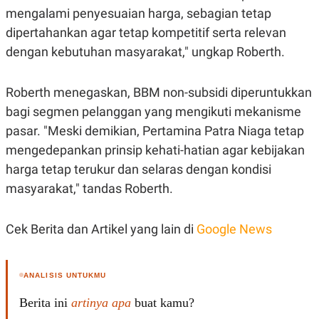
R
T
mengalami penyesuaian harga, sebagian tetap
I
S
dipertahankan agar tetap kompetitif serta relevan
I
dengan kebutuhan masyarakat," ungkap Roberth.
N
G
K
Roberth menegaskan, BBM non-subsidi diperuntukkan
G
M
bagi segmen pelanggan yang mengikuti mekanisme
E
D
pasar. "Meski demikian, Pertamina Patra Niaga tetap
I
mengedepankan prinsip kehati-hatian agar kebijakan
A
.
harga tetap terukur dan selaras dengan kondisi
I
D
masyarakat," tandas Roberth.
Cek Berita dan Artikel yang lain di
Google News
SITEMAP
PROFILE
TERM
OF
USE
ANALISIS UNTUKMU
PEDOMAN
PEMBERITAAN
SIBER
Berita ini
artinya apa
buat kamu?
PRIVACY