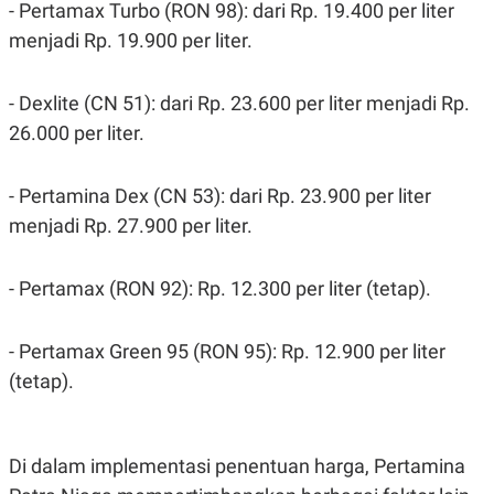
S
A
- Pertamax Turbo (RON 98): dari Rp. 19.400 per liter
A
G
menjadi Rp. 19.900 per liter.
T
E
D
S
A
T
- Dexlite (CN 51): dari Rp. 23.600 per liter menjadi Rp.
A
26.000 per liter.
K
L
O
I
N
P
- Pertamina Dex (CN 53): dari Rp. 23.900 per liter
T
S
A
U
menjadi Rp. 27.900 per liter.
N
S
T
V
- Pertamax (RON 92): Rp. 12.300 per liter (tetap).
JARINGAN
- Pertamax Green 95 (RON 95): Rp. 12.900 per liter
K
P
(tetap).
O
R
N
E
T
S
A
S
Di dalam implementasi penentuan harga, Pertamina
N
R
A
E