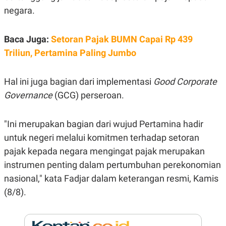
E
negara.
R
F
B
O
U
Baca Juga:
Setoran Pajak BUMN Capai Rp 439
K
S
U
I
Triliun, Pertamina Paling Jumbo
S
N
E
S
S
Hal ini juga bagian dari implementasi
Good Corporate
I
Governance
(GCG) perseroan.
N
S
I
G
"Ini merupakan bagian dari wujud Pertamina hadir
H
untuk negeri melalui komitmen terhadap setoran
T
S
B
pajak kepada negara mengingat pajak merupakan
T
E
instrumen penting dalam pertumbuhan perekonomian
O
L
C
A
nasional," kata Fadjar dalam keterangan resmi, Kamis
K
N
S
J
(8/8).
E
A
T
O
U
N
P