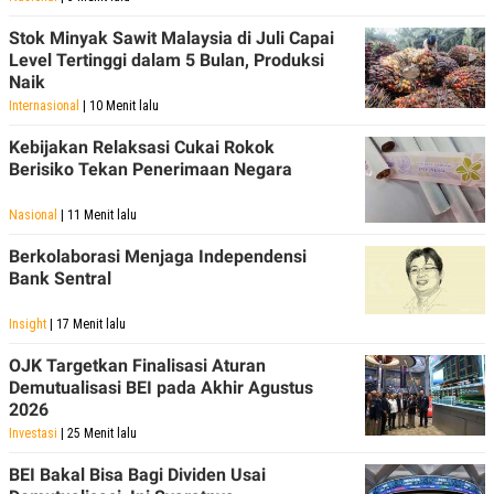
R
T
I
Stok Minyak Sawit Malaysia di Juli Capai
S
Level Tertinggi dalam 5 Bulan, Produksi
I
N
Naik
G
Internasional
| 10 Menit lalu
K
G
Kebijakan Relaksasi Cukai Rokok
M
Berisiko Tekan Penerimaan Negara
E
D
I
Nasional
| 11 Menit lalu
A
.
Berkolaborasi Menjaga Independensi
I
Bank Sentral
D
Insight
| 17 Menit lalu
OJK Targetkan Finalisasi Aturan
SITEMAP
PROFILE
TERM
OF
Demutualisasi BEI pada Akhir Agustus
USE
2026
PEDOMAN
Investasi
| 25 Menit lalu
PEMBERITAAN
SIBER
BEI Bakal Bisa Bagi Dividen Usai
PRIVACY