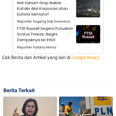
A
I
Reli Saham Grup Bakrie:
S
V
Katalis Aksi Korporasi atau
K
E
Euforia Semata?
E
M
Reporter Sugeng Adji Soenarso
E
N
FTSE Russell Segera Putuskan
T
Status Freeze, Begini
E
R
Dampaknya ke IHSG
I
Reporter Yuliana Hema
A
N
Cek Berita dan Artikel yang lain di
Google News
L
E
S
T
A
R
I
Berita Terkait
KANAL
P
I
U
M