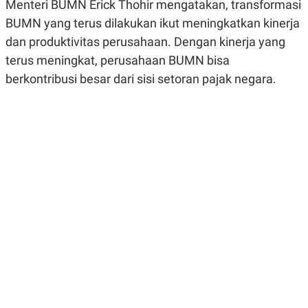
Menteri BUMN Erick Thohir mengatakan, transformasi
R
G
S
I
BUMN yang terus dilakukan ikut meningkatkan kinerja
O
O
dan produktivitas perusahaan. Dengan kinerja yang
N
N
A
A
terus meningkat, perusahaan BUMN bisa
L
L
F
berkontribusi besar dari sisi setoran pajak negara.
I
N
A
N
C
E
Y
C
A
A
N
R
G
I
T
T
E
A
R
H
.
U
.
.
K
L
E
I
S
F