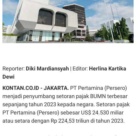
A
A
S
L
I
K
I
E
N
U
D
A
U
N
S
G
T
A
R
N
I
P
I
Reporter:
Diki Mardiansyah
| Editor:
Herlina Kartika
E
N
L
T
Dewi
U
E
A
R
KONTAN.CO.ID -
JAKARTA.
PT Pertamina (Persero)
N
N
G
A
menjadi penyumbang setoran pajak BUMN terbesar
U
S
S
I
sepanjang tahun 2023 kepada negara. Setoran pajak
A
O
PT Pertamina (Persero) sebesar US$ 24.530 miliar
H
N
A
A
atau setara dengan Rp 224,53 triliun di tahun 2023.
L
P
R
E
E