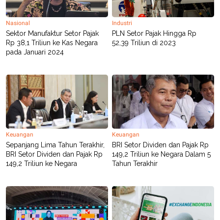
S
A
A
G
T
E
Nasional
Industri
D
S
Sektor Manufaktur Setor Pajak
PLN Setor Pajak Hingga Rp
A
T
Rp 38,1 Triliun ke Kas Negara
52,39 Triliun di 2023
A
pada Januari 2024
K
L
O
I
N
P
T
S
A
U
N
S
T
V
Keuangan
Keuangan
JARINGAN
Sepanjang Lima Tahun Terakhir,
BRI Setor Dividen dan Pajak Rp
BRI Setor Dividen dan Pajak Rp
149,2 Triliun ke Negara Dalam 5
149,2 Triliun ke Negara
Tahun Terakhir
K
P
O
R
N
E
T
S
A
S
N
R
A
E