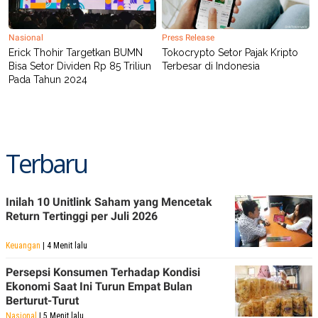
C
L
A
E
D
A
E
S
Nasional
Press Release
M
E
Erick Thohir Targetkan BUMN
Tokocrypto Setor Pajak Kripto
Y
.
Bisa Setor Dividen Rp 85 Triliun
Terbesar di Indonesia
I
Pada Tahun 2024
D
L
K
A
I
N
N
G
E
G
R
Terbaru
A
J
N
A
A
E
N
M
Inilah 10 Unitlink Saham yang Mencetak
C
I
E
T
Return Tertinggi per Juli 2026
T
E
A
N
Keuangan
| 4 Menit lalu
K
E
A
Persepsi Konsumen Terhadap Kondisi
P
D
Ekonomi Saat Ini Turun Empat Bulan
A
V
Berturut-Turut
P
E
E
R
Nasional
| 5 Menit lalu