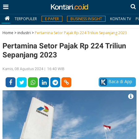
TERPOPULER
E-PAPER
BUSINESS INSIGHT
KONTAN TV
P
Home
>
industri
>
Pertamina Setor Pajak Rp 224 Triliun Sepanjang 2023
Pertamina Setor Pajak Rp 224 Triliun
MY
KONTAN
Sepanjang 2023
Daftar
Kamis, 08 Agustus 2024 | 16:40 WIB
Masuk
Baca di App
BERITA
I
N
N
A
V
S
E
I
S
O
T
N