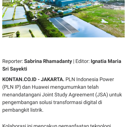
A
A
S
L
I
K
I
E
N
U
D
A
U
N
S
G
T
A
R
N
I
P
I
Reporter:
Sabrina Rhamadanty
| Editor:
Ignatia Maria
E
N
Sri Sayekti
L
T
U
E
A
R
KONTAN.CO.ID - JAKARTA.
PLN Indonesia Power
N
N
(PLN IP) dan Huawei mengumumkan telah
G
A
U
S
menandatangani Joint Study Agreement (JSA) untuk
S
I
A
O
pengembangan solusi transformasi digital di
H
N
pembangkit listrik.
A
A
L
P
R
Kolaborasi ini mencakup pemanfaatan teknologi
E
E