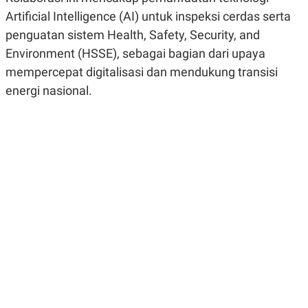
R
G
Artificial Intelligence (AI) untuk inspeksi cerdas serta
S
I
O
O
penguatan sistem Health, Safety, Security, and
N
N
Environment (HSSE), sebagai bagian dari upaya
A
A
L
L
mempercepat digitalisasi dan mendukung transisi
F
I
energi nasional.
N
A
N
C
E
Y
C
A
A
N
R
G
I
T
T
E
A
R
H
.
U
.
.
K
L
E
I
S
F