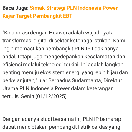
R
T
I
Baca Juga:
Simak Strategi PLN Indonesia Power
S
Kejar Target Pembangkit EBT
I
N
G
"Kolaborasi dengan Huawei adalah wujud nyata
K
G
transformasi digital di sektor ketenagalistrikan. Kami
M
E
ingin memastikan pembangkit PLN IP tidak hanya
D
andal, tetapi juga mengedepankan keselamatan dan
I
A
efisiensi melalui teknologi terkini. Ini adalah langkah
.
I
penting menuju ekosistem energi yang lebih hijau dan
D
berkelanjutan," ujar Bernadus Sudarmanta, Direktur
Utama PLN Indonesia Power dalam keterangan
tertulis, Senin (01/12/2025).
SITEMAP
PROFILE
TERM
OF
USE
PEDOMAN
Dengan adanya studi bersama ini, PLN IP berharap
PEMBERITAAN
SIBER
dapat menciptakan pembangkit listrik cerdas yang
PRIVACY