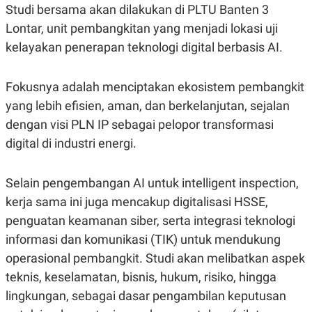
E
Studi bersama akan dilakukan di PLTU Banten 3
R
Lontar, unit pembangkitan yang menjadi lokasi uji
F
B
O
U
kelayakan penerapan teknologi digital berbasis AI.
K
S
U
I
S
N
Fokusnya adalah menciptakan ekosistem pembangkit
E
S
yang lebih efisien, aman, dan berkelanjutan, sejalan
S
I
dengan visi PLN IP sebagai pelopor transformasi
N
digital di industri energi.
S
I
G
H
Selain pengembangan AI untuk intelligent inspection,
T
kerja sama ini juga mencakup digitalisasi HSSE,
S
B
T
E
penguatan keamanan siber, serta integrasi teknologi
O
L
informasi dan komunikasi (TIK) untuk mendukung
C
A
K
N
operasional pembangkit. Studi akan melibatkan aspek
S
J
E
A
teknis, keselamatan, bisnis, hukum, risiko, hingga
T
O
lingkungan, sebagai dasar pengambilan keputusan
U
N
P