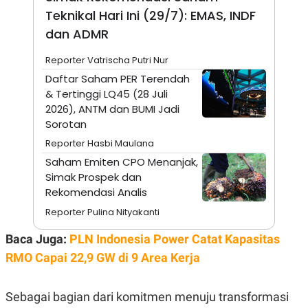
A
I
Teknikal Hari Ini (29/7): EMAS, INDF
S
V
K
E
dan ADMR
E
M
Reporter Vatrischa Putri Nur
E
N
Daftar Saham PER Terendah
T
& Tertinggi LQ45 (28 Juli
E
R
2026), ANTM dan BUMI Jadi
I
Sorotan
A
N
Reporter Hasbi Maulana
L
Saham Emiten CPO Menanjak,
E
Simak Prospek dan
S
T
Rekomendasi Analis
A
R
Reporter Pulina Nityakanti
I
Baca Juga:
PLN Indonesia Power Catat Kapasitas
RMO Capai 22,9 GW di 9 Area Kerja
KANAL
P
I
Sebagai bagian dari komitmen menuju transformasi
U
M