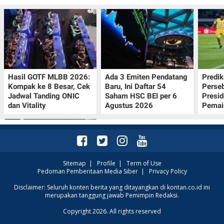
Hasil GOTF MLBB 2026:
Ada 3 Emiten Pendatang
Predik
Kompak ke 8 Besar, Cek
Baru, Ini Daftar 54
Perseb
Jadwal Tanding ONIC
Saham HSC BEI per 6
Presi
dan Vitality
Agustus 2026
Pemai
Sitemap
|
Profile
|
Term of Use
Pedoman Pemberitaan Media Siber
|
Privacy Policy
UEFA Terapkan Dua
Disclaimer: Seluruh konten berita yang ditayangkan di kontan.co.id ini
merupakan tanggung jawab Pemimpin Redaksi.
Aturan Baru di Liga
Champions Musim
Copyright 2026. All rights reserved
2026/2027, Ini Detailnya