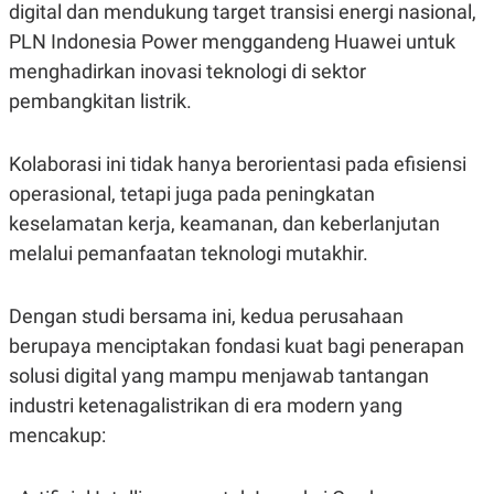
S
A
digital dan mendukung target transisi energi nasional,
A
G
PLN Indonesia Power menggandeng Huawei untuk
T
E
D
S
menghadirkan inovasi teknologi di sektor
A
T
pembangkitan listrik.
A
K
L
O
I
Kolaborasi ini tidak hanya berorientasi pada efisiensi
N
P
operasional, tetapi juga pada peningkatan
T
S
A
U
keselamatan kerja, keamanan, dan keberlanjutan
N
S
T
melalui pemanfaatan teknologi mutakhir.
V
Dengan studi bersama ini, kedua perusahaan
JARINGAN
berupaya menciptakan fondasi kuat bagi penerapan
solusi digital yang mampu menjawab tantangan
K
P
O
R
industri ketenagalistrikan di era modern yang
N
E
T
S
mencakup:
A
S
N
R
A
E