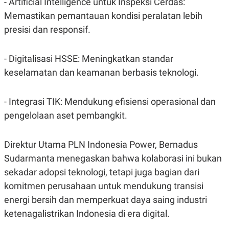
- Artificial Intelligence untuk Inspeksi Cerdas:
C
L
A
E
Memastikan pemantauan kondisi peralatan lebih
D
A
E
S
presisi dan responsif.
M
E
Y
.
I
- Digitalisasi HSSE: Meningkatkan standar
D
keselamatan dan keamanan berbasis teknologi.
L
K
A
I
N
N
G
E
- Integrasi TIK: Mendukung efisiensi operasional dan
G
R
A
J
pengelolaan aset pembangkit.
N
A
A
E
N
M
Direktur Utama PLN Indonesia Power, Bernadus
C
I
E
T
Sudarmanta menegaskan bahwa kolaborasi ini bukan
T
E
A
N
sekadar adopsi teknologi, tetapi juga bagian dari
K
komitmen perusahaan untuk mendukung transisi
E
A
energi bersih dan memperkuat daya saing industri
P
D
A
V
ketenagalistrikan Indonesia di era digital.
P
E
E
R