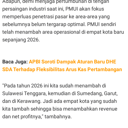
Adapun, demi menjaga pertumbuhan di tengah
C
L
A
E
persaingan industri saat ini, PMUI akan fokus
D
A
E
S
memperluas penetrasi pasar ke area-area yang
M
E
sebelumnya belum tergarap optimal. PMUI sendiri
Y
.
I
telah menambah area operasional di empat kota baru
D
sepanjang 2026.
L
K
A
I
N
N
G
E
G
R
Baca Juga:
APBI Soroti Dampak Aturan Baru DHE
A
J
N
A
SDA Terhadap Fleksibilitas Arus Kas Pertambangan
A
E
N
M
C
I
"Pada tahun 2026 ini kita sudah menambah di
E
T
T
E
Sulawesi Tenggara, kemudian di Sumedang, Garut,
A
N
K
dan di Kerawang. Jadi ada empat kota yang sudah
E
A
kita tambah sehingga bisa menambahkan revenue
P
D
dan net profitnya," tambahnya.
A
V
P
E
E
R