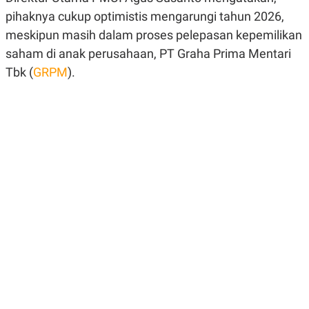
R
G
pihaknya cukup optimistis mengarungi tahun 2026,
S
I
O
O
meskipun masih dalam proses pelepasan kepemilikan
N
N
saham di anak perusahaan, PT Graha Prima Mentari
A
A
L
L
Tbk (
GRPM
).
F
I
N
A
N
C
E
Y
C
A
A
N
R
G
I
T
T
E
A
R
H
.
U
.
.
K
L
E
I
S
F