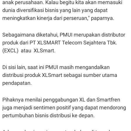
anak perusahaan. Kalau begitu kita akan memasuki
S
A
A
G
dunia diversifikasi bisnis yang lain yang dapat
T
E
D
S
meningkatkan kinerja dari perseruan," paparnya.
A
T
A
Sebagaimana diketahui, PMUI merupakan distributor
K
L
produk dari PT XLSMART Telecom Sejahtera Tbk.
O
I
N
P
(EXCL) atau XLSmart.
T
S
A
U
N
S
T
Di sisi lain, saat ini PMUI masih mengandalkan
V
distribusi produk XLSmart sebagai sumber utama
pendapatan.
JARINGAN
Pihaknya menilai penggabungan XL dan Smartfren
K
P
O
R
juga menjadi sentimen positif yang dapat mendorong
N
E
T
S
pertumbuhan bisnis distribusi ke depan.
A
S
N
R
A
E