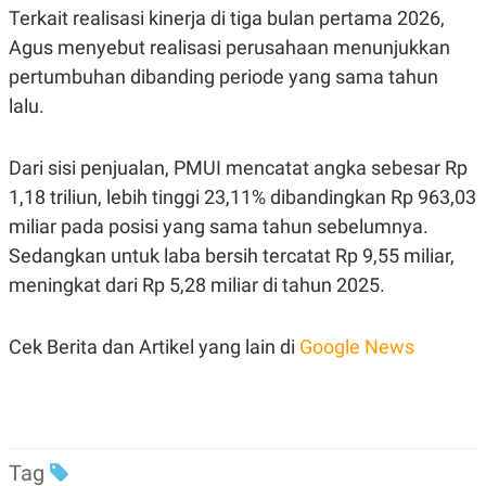
R
T
Terkait realisasi kinerja di tiga bulan pertama 2026,
I
S
Agus menyebut realisasi perusahaan
menunjukkan
I
pertumbuhan dibanding periode yang sama tahun
N
G
lalu.
K
G
M
Dari sisi penjualan, PMUI mencatat angka sebesar Rp
E
D
1,18 triliun, lebih tinggi 23,11% dibandingkan Rp 963,03
I
miliar pada posisi yang sama tahun sebelumnya.
A
.
Sedangkan untuk laba bersih tercatat Rp 9,55 miliar,
I
D
meningkat dari Rp 5,28 miliar di tahun 2025.
Cek Berita dan Artikel yang lain di
Google News
SITEMAP
PROFILE
TERM
OF
USE
PEDOMAN
PEMBERITAAN
SIBER
Tag
PRIVACY