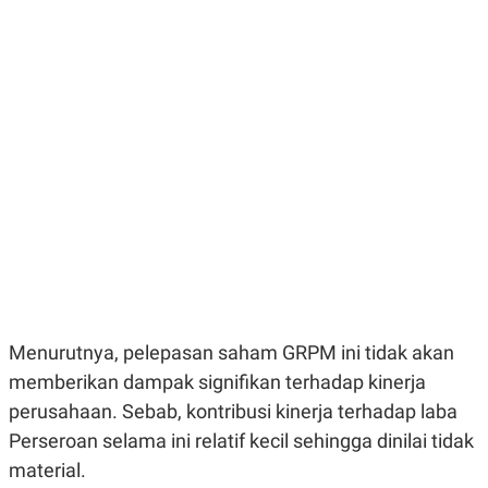
E
E
H
S
A
T
T
Y
A
L
N
E
E
A
N
N
G
A
L
L
I
I
S
S
H
I
S
E
K
X
O
E
L
C
O
U
M
Menurutnya, pelepasan saham GRPM ini tidak akan
T
I
memberikan dampak signifikan terhadap kinerja
V
E
perusahaan. Sebab, kontribusi kinerja terhadap laba
C
Perseroan selama ini relatif kecil sehingga dinilai tidak
O
R
material.
N