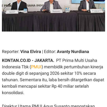
A
A
S
L
I
K
I
E
N
U
D
A
U
N
S
G
T
A
R
N
I
P
I
Reporter:
Vina Elvira
| Editor:
Avanty Nurdiana
E
N
L
T
KONTAN.CO.ID - JAKARTA.
PT Prima Multi Usaha
U
E
A
R
Indonesia Tbk (
PMUI
) membidik pertumbuhan kinerja
N
N
double digit di sepanjang 2026 sekitar 10% secara
G
A
U
S
tahunan. Sementara itu, laba bersih ditargetkan dapat
S
I
A
O
kembali mencapai sekitar Rp 40 miliar setelah
H
N
konsolidasi.
A
A
L
P
R
Direktur Utama PMUI Agus Susanto mengatakan,
E
E