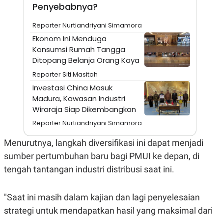
A
I
Penyebabnya?
S
V
K
E
Reporter Nurtiandriyani Simamora
E
M
Ekonom Ini Menduga
E
Konsumsi Rumah Tangga
N
T
Ditopang Belanja Orang Kaya
E
Reporter Siti Masitoh
R
I
Investasi China Masuk
A
Madura, Kawasan Industri
N
Wiraraja Siap Dikembangkan
L
E
Reporter Nurtiandriyani Simamora
S
T
Menurutnya, langkah diversifikasi ini dapat menjadi
A
R
sumber pertumbuhan baru bagi PMUI ke depan, di
I
tengah tantangan industri distribusi saat ini.
KANAL
"Saat ini masih dalam kajian dan lagi penyelesaian
P
I
strategi untuk mendapatkan hasil yang maksimal dari
U
M