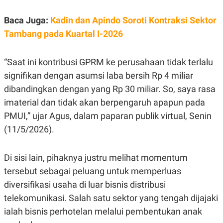
E
R
Baca Juga:
Kadin dan Apindo Soroti Kontraksi Sektor
F
B
O
U
Tambang pada Kuartal I-2026
K
S
U
I
S
N
“Saat ini kontribusi GPRM ke perusahaan tidak terlalu
E
S
signifikan dengan asumsi laba bersih Rp 4 miliar
S
I
dibandingkan dengan yang Rp 30 miliar. So, saya rasa
N
imaterial dan tidak akan berpengaruh apapun pada
S
I
PMUI,” ujar Agus, dalam paparan publik virtual, Senin
G
H
(11/5/2026).
T
S
B
T
E
Di sisi lain, pihaknya justru melihat momentum
O
L
tersebut sebagai peluang untuk memperluas
C
A
K
N
diversifikasi usaha di luar bisnis distribusi
S
J
E
A
telekomunikasi. Salah satu sektor yang tengah dijajaki
T
O
ialah bisnis perhotelan melalui pembentukan anak
U
N
P