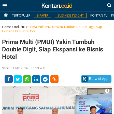
TERPOPULER
E-PAPER
BUSINESS INSIGHT
KONTAN TV
P
Home
>
industri
>
Prima Multi (PMUI) Yakin Tumbuh Double Digit, Siap
Ekspansi ke Bisnis Hotel
MY
Prima Multi (PMUI) Yakin Tumbuh
KONTAN
Double Digit, Siap Ekspansi ke Bisnis
Daftar
Hotel
Masuk
Senin, 11 Mei 2026 | 16:23 WIB
Baca di App
BERITA
I
N
N
A
V
S
E
I
S
O
T
N