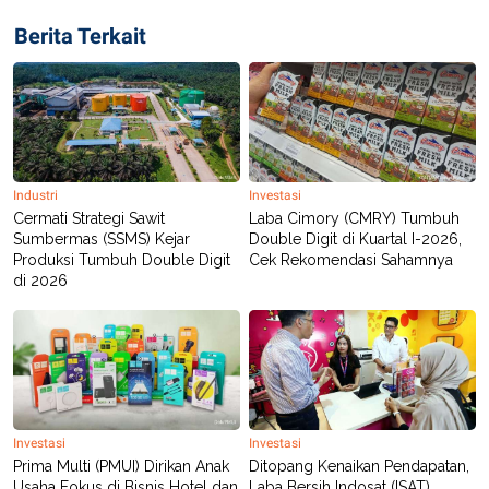
POLICY
Berita Terkait
Industri
Investasi
Cermati Strategi Sawit
Laba Cimory (CMRY) Tumbuh
Sumbermas (SSMS) Kejar
Double Digit di Kuartal I-2026,
Produksi Tumbuh Double Digit
Cek Rekomendasi Sahamnya
di 2026
Investasi
Investasi
Prima Multi (PMUI) Dirikan Anak
Ditopang Kenaikan Pendapatan,
Usaha Fokus di Bisnis Hotel dan
Laba Bersih Indosat (ISAT)