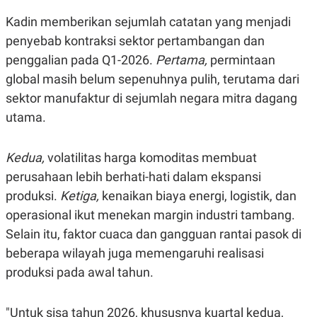
R
T
I
Kadin memberikan sejumlah catatan yang menjadi
S
penyebab kontraksi sektor pertambangan dan
I
N
penggalian pada Q1-2026.
Pertama,
permintaan
G
global masih belum sepenuhnya pulih, terutama dari
K
G
sektor manufaktur di sejumlah negara mitra dagang
M
E
utama.
D
I
A
Kedua,
volatilitas harga komoditas membuat
.
I
perusahaan lebih berhati-hati dalam ekspansi
D
produksi.
Ketiga,
kenaikan biaya energi, logistik, dan
operasional ikut menekan margin industri tambang.
Selain itu, faktor cuaca dan gangguan rantai pasok di
SITEMAP
PROFILE
TERM
OF
beberapa wilayah juga memengaruhi realisasi
USE
produksi pada awal tahun.
PEDOMAN
PEMBERITAAN
SIBER
"Untuk sisa tahun 2026, khususnya kuartal kedua,
PRIVACY