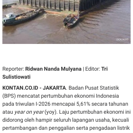
A
A
S
L
I
K
I
E
N
U
D
A
U
N
S
G
T
A
R
N
I
P
I
E
N
Reporter:
Ridwan Nanda Mulyana
| Editor:
Tri
L
T
Sulistiowati
U
E
A
R
N
N
KONTAN.CO.ID - JAKARTA
. Badan Pusat Statistik
G
A
(BPS) mencatat pertumbuhan ekonomi Indonesia
U
S
S
I
pada triwulan I-2026 mencapai 5,61% secara tahunan
A
O
H
N
atau
year on year
(yoy). Laju pertumbuhan ekonomi ini
A
A
didorong oleh hampir seluruh lapangan usaha, kecuali
L
pertambangan dan penggalian serta pengadaan listrik
P
R
E
E