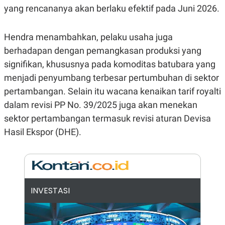
yang rencananya akan berlaku efektif pada Juni 2026.
N
S
E
E
W
R
S
E
Hendra menambahkan, pelaku usaha juga
S
M
berhadapan dengan pemangkasan produksi yang
E
O
T
N
signifikan, khususnya pada komoditas batubara yang
U
I
P
A
menjadi penyumbang terbesar pertumbuhan di sektor
A
K
pertambangan. Selain itu wacana kenaikan tarif royalti
D
I
V
L
dalam revisi PP No. 39/2025 juga akan menekan
A
sektor pertambangan termasuk revisi aturan Devisa
S
K
Hasil Ekspor (DHE).
O
R
P
O
R
A
S
INVESTASI
I
K
N
I
A
L
T