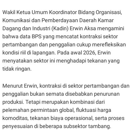
C
L
A
E
D
A
Wakil Ketua Umum Koordinator Bidang Organisasi,
E
S
Komunikasi dan Pemberdayaan Daerah Kamar
M
E
Y
.
Dagang dan Industri (Kadin) Erwin Aksa mengamini
I
D
bahwa data BPS yang mencatat kontraksi sektor
L
K
pertambangan dan penggalian cukup merefleksikan
A
I
kondisi riil di lapangan. Pada awal 2026, Erwin
N
N
G
E
menyatakan sektor ini menghadapi tekanan yang
G
R
A
J
tidak ringan.
N
A
A
E
N
M
Menurut Erwin, kontraksi di sektor pertambangan dan
C
I
E
T
penggalian bukan semata disebabkan penurunan
T
E
A
N
produksi. Tetapi merupakan kombinasi dari
K
pelemahan permintaan global, fluktuasi harga
E
A
komoditas, tekanan biaya operasional, serta proses
P
D
A
V
penyesuaian di beberapa subsektor tambang.
P
E
E
R