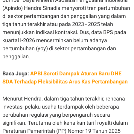
E
R
(Apindo) Hendra Sinadia menyoroti tren pertumbuhan
F
B
di sektor pertambangan dan penggalian yang dalam
O
U
tiga tahun terakhir atau pada 2023 - 2025 telah
K
S
U
I
menunjukkan indikasi kontraksi. Dus, data BPS pada
S
N
E
kuartal I-2026 mencerminkan belum adanya
S
S
pertumbuhan (yoy) di sektor pertambangan dan
I
penggalian.
N
S
I
G
Baca Juga:
APBI Soroti Dampak Aturan Baru DHE
H
SDA Terhadap Fleksibilitas Arus Kas Pertambangan
T
S
B
T
E
Menurut Hendra, dalam tiga tahun terakhir, rencana
O
L
C
A
investasi pelaku usaha terdampak oleh beberapa
K
N
S
J
perubahan regulasi yang berpengaruh secara
E
A
signifikan. Terutama oleh kenaikan tarif royalti dalam
T
O
U
N
Peraturan Pemerintah (PP) Nomor 19 Tahun 2025
P