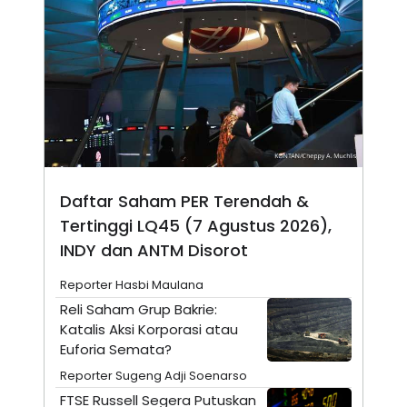
A
I
S
V
K
E
E
M
E
N
T
E
R
I
A
N
Daftar Saham PER Terendah &
L
E
Tertinggi LQ45 (7 Agustus 2026),
S
INDY dan ANTM Disorot
T
A
R
Reporter Hasbi Maulana
I
Reli Saham Grup Bakrie:
Katalis Aksi Korporasi atau
KANAL
Euforia Semata?
Reporter Sugeng Adji Soenarso
P
I
U
M
FTSE Russell Segera Putuskan