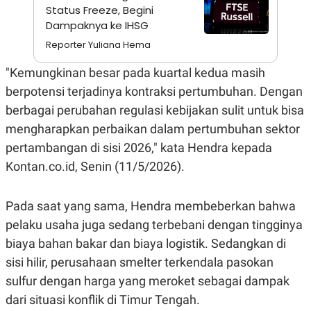
S
A
Status Freeze, Begini
A
G
Dampaknya ke IHSG
T
E
D
S
Reporter Yuliana Hema
A
T
A
"Kemungkinan besar pada kuartal kedua masih
K
L
berpotensi terjadinya kontraksi pertumbuhan. Dengan
O
I
berbagai perubahan regulasi kebijakan sulit untuk bisa
N
P
T
S
mengharapkan perbaikan dalam pertumbuhan sektor
A
U
N
S
pertambangan di sisi 2026," kata Hendra kepada
T
Kontan.co.id, Senin (11/5/2026).
V
JARINGAN
Pada saat yang sama, Hendra membeberkan bahwa
pelaku usaha juga sedang terbebani dengan tingginya
K
P
biaya bahan bakar dan biaya logistik. Sedangkan di
O
R
N
E
sisi hilir, perusahaan smelter terkendala pasokan
T
S
sulfur dengan harga yang meroket sebagai dampak
A
S
N
R
dari situasi konflik di Timur Tengah.
A
E