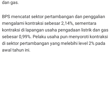
dan gas.
R
G
S
I
O
O
N
N
BPS mencatat sektor pertambangan dan penggalian
A
A
mengalami kontraksi sebesar 2,14%, sementara
L
L
F
kontraksi di lapangan usaha pengadaan listrik dan gas
I
N
sebesar 0,99%. Pelaku usaha pun menyoroti kontraksi
A
di sektor pertambangan yang melebihi level 2% pada
N
C
awal tahun ini.
E
Y
C
A
A
N
R
G
I
T
T
E
A
R
H
.
U
.
.
K
L
E
I
S
F