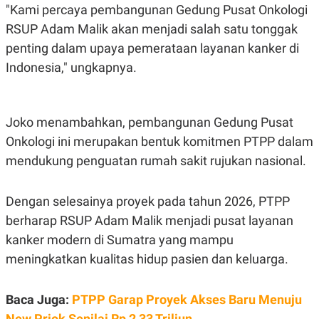
S
A
"Kami percaya pembangunan Gedung Pusat Onkologi
A
G
T
E
RSUP Adam Malik akan menjadi salah satu tonggak
D
S
penting dalam upaya pemerataan layanan kanker di
A
T
Indonesia," ungkapnya.
A
K
L
O
I
N
P
Joko menambahkan, pembangunan Gedung Pusat
T
S
A
U
Onkologi ini merupakan bentuk komitmen PTPP dalam
N
S
mendukung penguatan rumah sakit rujukan nasional.
T
V
Dengan selesainya proyek pada tahun 2026, PTPP
JARINGAN
berharap RSUP Adam Malik menjadi pusat layanan
kanker modern di Sumatra yang mampu
K
P
O
R
meningkatkan kualitas hidup pasien dan keluarga.
N
E
T
S
A
S
Baca Juga:
PTPP Garap Proyek Akses Baru Menuju
N
R
A
E
New Priok Senilai Rp 2,33 Triliun