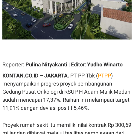
A
A
S
L
I
K
I
E
N
U
D
A
U
N
S
G
T
A
R
N
I
P
I
Reporter:
Pulina Nityakanti
| Editor:
Yudho Winarto
E
N
L
T
KONTAN.CO.ID – JAKARTA.
PT PP Tbk (
PTPP
)
U
E
A
R
menyampaikan progres proyek pembangunan
N
N
Gedung Pusat Onkologi di RSUP H Adam Malik Medan
G
A
U
S
sudah mencapai 17,37%. Raihan ini melampaui target
S
I
A
O
11,91% dengan deviasi positif 5,46%.
H
N
A
A
L
Proyek rumah sakit itu memiliki nilai kontrak Rp 300,69
P
R
miliar dan dibiayai melalui fasilitas pembiayaan dari
E
E