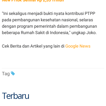
C
L
A
E
D
A
E
S
"Ini sekaligus menjadi bukti nyata kontribusi PTPP
M
E
pada pembangunan kesehatan nasional, selaras
Y
.
I
dengan program pemerintah dalam pembangunan
D
beberapa Rumah Sakit di Indonesia," ungkap Joko.
L
K
A
I
N
N
G
E
Cek Berita dan Artikel yang lain di
Google News
G
R
A
J
N
A
A
E
N
M
C
I
E
T
Tag
T
E
A
N
K
E
A
Terbaru
P
D
A
V
P
E
E
R