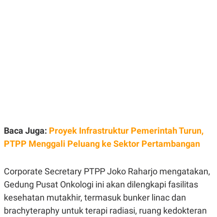
E
E
H
S
A
T
T
Y
A
L
N
E
E
A
N
N
G
A
L
L
I
I
S
S
H
I
S
E
K
X
O
Baca Juga:
Proyek Infrastruktur Pemerintah Turun,
E
L
C
O
PTPP Menggali Peluang ke Sektor Pertambangan
U
M
T
I
Corporate Secretary PTPP Joko Raharjo mengatakan,
V
E
Gedung Pusat Onkologi ini akan dilengkapi fasilitas
C
O
kesehatan mutakhir, termasuk bunker linac dan
R
brachyteraphy untuk terapi radiasi, ruang kedokteran
N