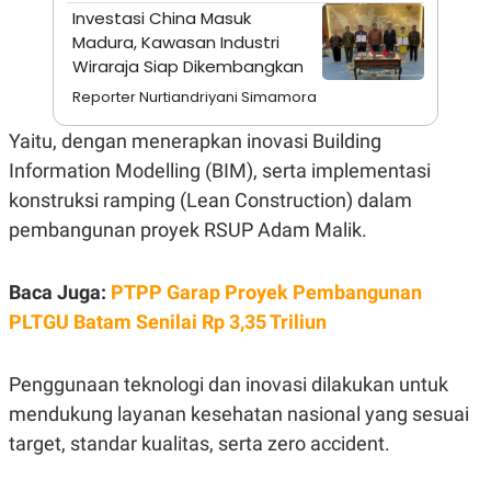
A
I
Investasi China Masuk
S
V
Madura, Kawasan Industri
K
E
E
Wiraraja Siap Dikembangkan
M
E
Reporter Nurtiandriyani Simamora
N
T
Yaitu, dengan menerapkan inovasi Building
E
R
Information Modelling (BIM), serta implementasi
I
konstruksi ramping (Lean Construction) dalam
A
N
pembangunan proyek RSUP Adam Malik.
L
E
S
Baca Juga:
PTPP Garap Proyek Pembangunan
T
A
PLTGU Batam Senilai Rp 3,35 Triliun
R
I
Penggunaan teknologi dan inovasi dilakukan untuk
KANAL
mendukung layanan kesehatan nasional yang sesuai
target, standar kualitas, serta zero accident.
P
I
U
M