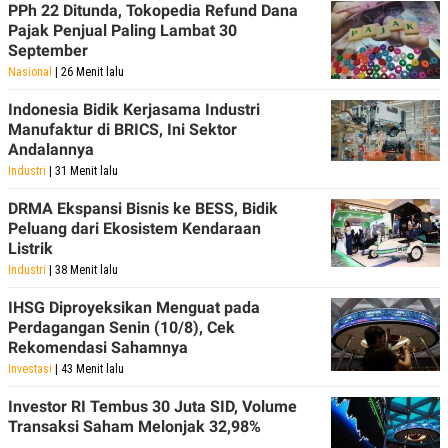
R
T
PPh 22 Ditunda, Tokopedia Refund Dana
I
Pajak Penjual Paling Lambat 30
S
September
I
N
Nasional
| 26 Menit lalu
G
Indonesia Bidik Kerjasama Industri
K
Manufaktur di BRICS, Ini Sektor
G
M
Andalannya
E
Industri
| 31 Menit lalu
D
I
DRMA Ekspansi Bisnis ke BESS, Bidik
A
.
Peluang dari Ekosistem Kendaraan
I
Listrik
D
Industri
| 38 Menit lalu
IHSG Diproyeksikan Menguat pada
Perdagangan Senin (10/8), Cek
SITEMAP
PROFILE
TERM
Rekomendasi Sahamnya
OF
USE
Investasi
| 43 Menit lalu
PEDOMAN
Investor RI Tembus 30 Juta SID, Volume
PEMBERITAAN
SIBER
Transaksi Saham Melonjak 32,98%
PRIVACY