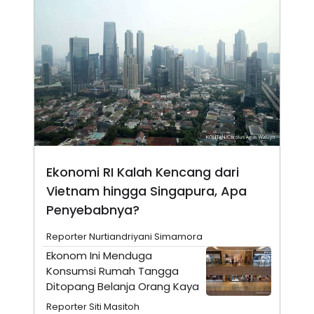
N
S
E
E
W
R
S
E
S
M
E
O
T
N
U
I
P
A
A
K
D
I
V
L
A
S
Ekonomi RI Kalah Kencang dari
K
O
Vietnam hingga Singapura, Apa
R
Penyebabnya?
P
O
R
Reporter Nurtiandriyani Simamora
A
Ekonom Ini Menduga
S
I
Konsumsi Rumah Tangga
K
N
Ditopang Belanja Orang Kaya
I
A
Reporter Siti Masitoh
L
T