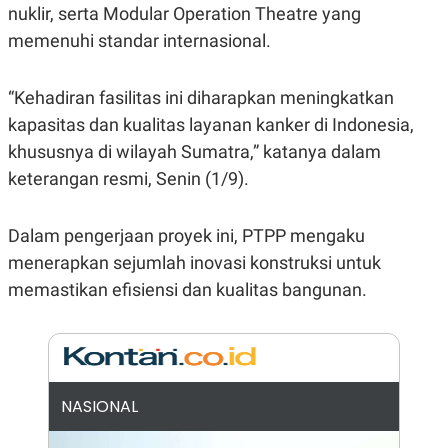
E
nuklir, serta Modular Operation Theatre yang
R
memenuhi standar internasional.
F
B
O
U
K
S
U
I
“Kehadiran fasilitas ini diharapkan meningkatkan
S
N
kapasitas dan kualitas layanan kanker di Indonesia,
E
S
khususnya di wilayah Sumatra,” katanya dalam
S
I
keterangan resmi, Senin (1/9).
N
S
I
Dalam pengerjaan proyek ini, PTPP mengaku
G
H
menerapkan sejumlah inovasi konstruksi untuk
T
memastikan efisiensi dan kualitas bangunan.
S
B
T
E
O
L
C
A
K
N
S
J
E
A
NASIONAL
T
O
U
N
P