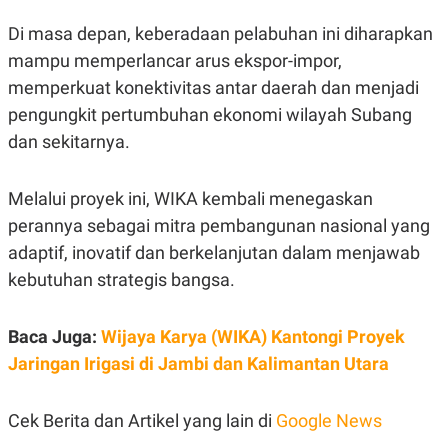
S
A
A
G
Di masa depan, keberadaan pelabuhan ini diharapkan
T
E
D
S
mampu memperlancar arus ekspor-impor,
A
memperkuat konektivitas antar daerah dan menjadi
T
A
pengungkit pertumbuhan ekonomi wilayah Subang
K
L
dan sekitarnya.
O
I
N
P
T
S
A
U
Melalui proyek ini, WIKA kembali menegaskan
N
S
perannya sebagai mitra pembangunan nasional yang
T
V
adaptif, inovatif dan berkelanjutan dalam menjawab
kebutuhan strategis bangsa.
JARINGAN
Baca Juga:
Wijaya Karya (WIKA) Kantongi Proyek
K
P
O
R
Jaringan Irigasi di Jambi dan Kalimantan Utara
N
E
T
S
A
S
Cek Berita dan Artikel yang lain di
Google News
N
R
A
E