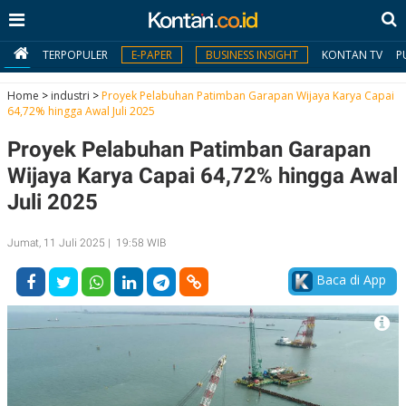
TERPOPULER
E-PAPER
BUSINESS INSIGHT
KONTAN TV
P
Home
>
industri
>
Proyek Pelabuhan Patimban Garapan Wijaya Karya Capai
64,72% hingga Awal Juli 2025
MY
Proyek Pelabuhan Patimban Garapan
KONTAN
Wijaya Karya Capai 64,72% hingga Awal
Daftar
Juli 2025
Masuk
Jumat, 11 Juli 2025 | 19:58 WIB
Baca di App
BERITA
I
N
N
A
V
S
E
I
S
O
T
N