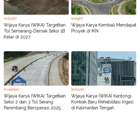
R
T
I
S
I
Industri
Insight
N
Wijaya Karya (WIKA) Targetkan
Wijaya Karya Kembali Mendapat
G
Tol Semarang-Demak Seksi 1B
Proyek di IKN
K
Kelar di 2027
G
M
E
D
I
A
.
I
D
Investasi
Industri
Wijaya Karya (WIKA) Targetkan
Wijaya Karya (WIKA) Kantongi
Seksi 2 dan 3 Tol Serang
Kontrak Baru Rehabilitasi Irigasi
SITEMAP
PROFILE
TERM
Panimbang Beroperasi 2025
di Kalimantan Tengah
OF
USE
PEDOMAN
PEMBERITAAN
SIBER
PRIVACY