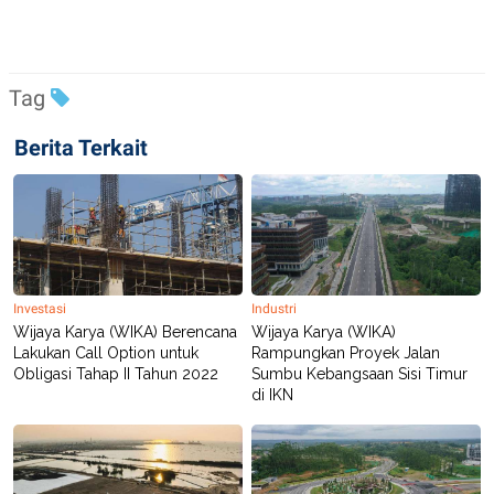
C
L
A
E
D
A
E
S
M
E
Y
.
Tag
I
D
Berita Terkait
L
K
A
I
N
N
G
E
G
R
A
J
N
A
A
E
N
M
Investasi
Industri
C
I
Wijaya Karya (WIKA) Berencana
Wijaya Karya (WIKA)
E
T
T
E
Lakukan Call Option untuk
Rampungkan Proyek Jalan
A
N
Obligasi Tahap II Tahun 2022
Sumbu Kebangsaan Sisi Timur
K
di IKN
E
A
P
D
A
V
P
E
E
R