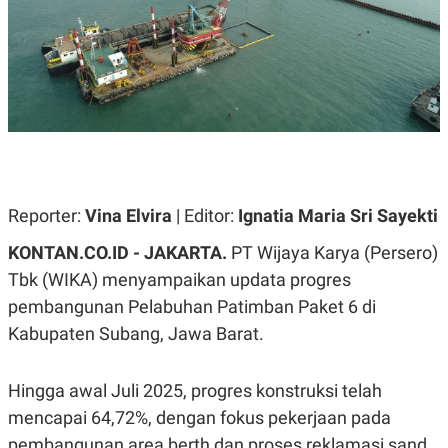
A
A
S
L
I
K
I
E
N
U
D
A
U
N
S
G
T
A
R
N
I
P
I
Reporter:
Vina Elvira
| Editor:
Ignatia Maria Sri Sayekti
E
N
L
T
KONTAN.CO.ID - JAKARTA.
PT Wijaya Karya (Persero)
U
E
A
R
Tbk (WIKA) menyampaikan updata progres
N
N
pembangunan Pelabuhan Patimban Paket 6 di
G
A
U
S
Kabupaten Subang, Jawa Barat.
S
I
A
O
H
N
A
A
Hingga awal Juli 2025, progres konstruksi telah
L
mencapai 64,72%, dengan fokus pekerjaan pada
P
R
pembangunan area berth dan proses reklamasi sand
E
E