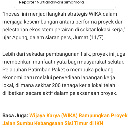
A
I
Reporter Nurtiandriyani Simamora
S
V
K
E
"Inovasi ini menjadi langkah strategis WIKA dalam
E
M
menjaga keseimbangan antara performa proyek dan
E
pelestarian ekosistem perairan di sekitar lokasi kerja,"
N
T
ujar Agung, dalam siaran pers, Jumat (11/7).
E
R
I
A
Lebih dari sekadar pembangunan fisik, proyek ini juga
N
memberikan manfaat nyata bagi masyarakat sekitar.
L
Pelabuhan Patimban Paket 6 membuka peluang
E
S
ekonomi baru melalui penyediaan lapangan kerja
T
A
lokal, di mana sekitar 200 tenaga kerja lokal telah
R
dilibatkan secara aktif dalam pelaksanaan proyek.
I
KANAL
Baca Juga:
Wijaya Karya (WIKA) Rampungkan Proyek
P
I
Jalan Sumbu Kebangsaan Sisi Timur di IKN
U
M