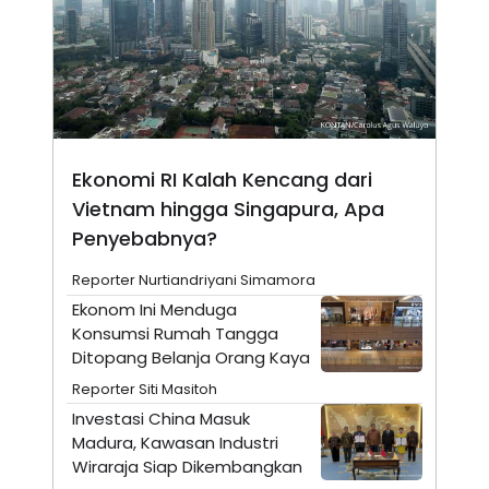
N
S
E
E
W
R
S
E
S
M
E
O
T
N
U
I
P
A
Ekonomi RI Kalah Kencang dari
A
K
Vietnam hingga Singapura, Apa
D
I
V
L
Penyebabnya?
A
S
K
Reporter Nurtiandriyani Simamora
O
Ekonom Ini Menduga
R
P
Konsumsi Rumah Tangga
O
Ditopang Belanja Orang Kaya
R
A
Reporter Siti Masitoh
S
I
Investasi China Masuk
Madura, Kawasan Industri
K
N
I
A
Wiraraja Siap Dikembangkan
L
T