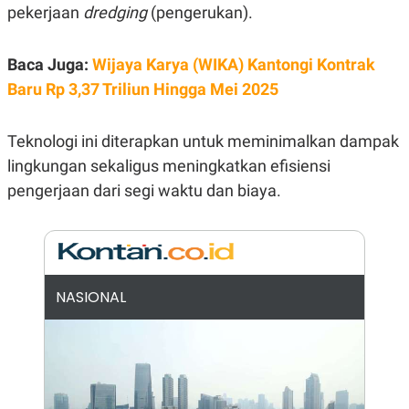
E
pekerjaan
dredging
(pengerukan).
R
F
B
O
U
Baca Juga:
Wijaya Karya (WIKA) Kantongi Kontrak
K
S
U
I
Baru Rp 3,37 Triliun Hingga Mei 2025
S
N
E
S
Teknologi ini diterapkan untuk meminimalkan dampak
S
I
lingkungan sekaligus meningkatkan efisiensi
N
pengerjaan dari segi waktu dan biaya.
S
I
G
H
T
S
B
T
E
NASIONAL
O
L
C
A
K
N
S
J
E
A
T
O
U
N
P