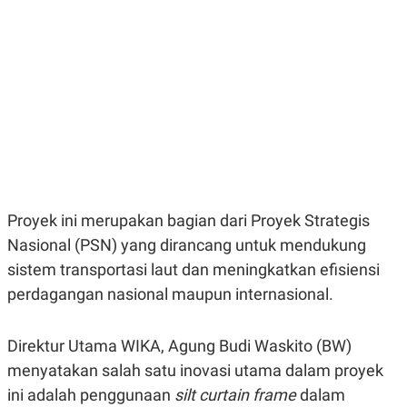
E
E
H
S
A
T
T
Y
A
L
N
E
E
A
N
N
G
A
L
L
I
I
S
S
H
I
S
Proyek ini merupakan bagian dari Proyek Strategis
E
K
X
O
Nasional (PSN) yang dirancang untuk mendukung
E
L
C
O
sistem transportasi laut dan meningkatkan efisiensi
U
M
perdagangan nasional maupun internasional.
T
I
V
E
Direktur Utama WIKA, Agung Budi Waskito (BW)
C
O
menyatakan salah satu inovasi utama dalam proyek
R
ini adalah penggunaan
silt curtain frame
dalam
N