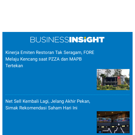
Kinerja Emiten Restoran Tak Seragam, FORE
Melaju Kencang saat PZZA dan MAPB
Tertekan
Net Sell Kembali Lagi, Jelang Akhir Pekan,
Simak Rekomendasi Saham Hari Ini