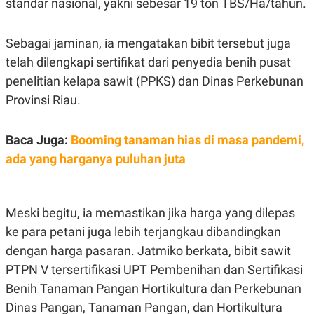
standar nasional, yakni sebesar 19 ton TBS/Ha/tahun.
S
A
A
G
T
E
D
S
Sebagai jaminan, ia mengatakan bibit tersebut juga
A
T
telah dilengkapi sertifikat dari penyedia benih pusat
A
penelitian kelapa sawit (PPKS) dan Dinas Perkebunan
K
L
Provinsi Riau.
O
I
N
P
T
S
A
U
Baca Juga:
Booming tanaman hias di masa pandemi,
N
S
T
ada yang harganya puluhan juta
V
JARINGAN
Meski begitu, ia memastikan jika harga yang dilepas
ke para petani juga lebih terjangkau dibandingkan
K
P
dengan harga pasaran. Jatmiko berkata, bibit sawit
O
R
N
E
PTPN V tersertifikasi UPT Pembenihan dan Sertifikasi
T
S
A
S
Benih Tanaman Pangan Hortikultura dan Perkebunan
N
R
Dinas Pangan, Tanaman Pangan, dan Hortikultura
A
E