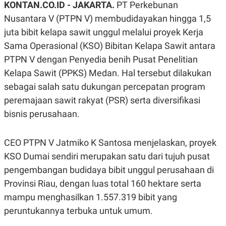
KONTAN.CO.ID - JAKARTA.
PT Perkebunan
A
A
S
L
Nusantara V (PTPN V) membudidayakan hingga 1,5
I
juta bibit kelapa sawit unggul melalui proyek Kerja
K
I
Sama Operasional (KSO) Bibitan Kelapa Sawit antara
E
N
U
D
PTPN V dengan Penyedia benih Pusat Penelitian
A
U
N
S
Kelapa Sawit (PPKS) Medan. Hal tersebut dilakukan
G
T
A
R
sebagai salah satu dukungan percepatan program
N
I
peremajaan sawit rakyat (PSR) serta diversifikasi
P
I
bisnis perusahaan.
E
N
L
T
U
E
A
R
CEO PTPN V Jatmiko K Santosa menjelaskan, proyek
N
N
G
A
KSO Dumai sendiri merupakan satu dari tujuh pusat
U
S
pengembangan budidaya bibit unggul perusahaan di
S
I
A
O
Provinsi Riau, dengan luas total 160 hektare serta
H
N
A
A
mampu menghasilkan 1.557.319 bibit yang
L
peruntukannya terbuka untuk umum.
P
R
E
E