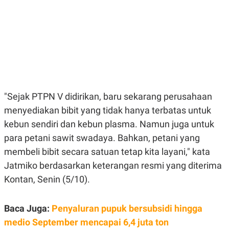
E
E
H
S
A
T
T
Y
A
L
N
E
E
A
N
N
G
A
L
L
I
I
"Sejak PTPN V didirikan, baru sekarang perusahaan
S
S
H
I
menyediakan bibit yang tidak hanya terbatas untuk
S
kebun sendiri dan kebun plasma. Namun juga untuk
E
K
X
O
para petani sawit swadaya. Bahkan, petani yang
E
L
C
O
membeli bibit secara satuan tetap kita layani," kata
U
M
Jatmiko berdasarkan keterangan resmi yang diterima
T
I
Kontan, Senin (5/10).
V
E
C
O
Baca Juga:
Penyaluran pupuk bersubsidi hingga
R
medio September mencapai 6,4 juta ton
N