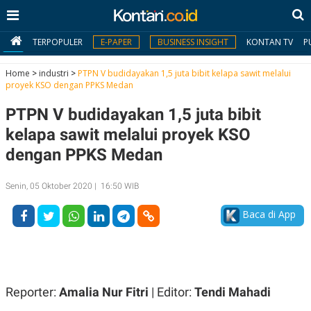
TERPOPULER
E-PAPER
BUSINESS INSIGHT
KONTAN TV
P
Home
>
industri
>
PTPN V budidayakan 1,5 juta bibit kelapa sawit melalui
proyek KSO dengan PPKS Medan
MY
PTPN V budidayakan 1,5 juta bibit
KONTAN
kelapa sawit melalui proyek KSO
Daftar
dengan PPKS Medan
Masuk
Senin, 05 Oktober 2020 | 16:50 WIB
Baca di App
BERITA
I
N
N
A
V
S
E
I
Reporter:
Amalia Nur Fitri
| Editor:
Tendi Mahadi
S
O
T
N