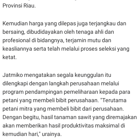
C
L
Provinsi Riau.
A
E
D
A
E
S
M
E
Kemudian harga yang dilepas juga terjangkau dan
Y
.
bersaing, dibudidayakan oleh tenaga ahli dan
I
D
profesional di bidangnya, terjamin mutu dan
L
K
keasliannya serta telah melalui proses seleksi yang
A
I
N
N
ketat.
G
E
G
R
A
J
Jatmiko mengatakan segala keunggulan itu
N
A
A
E
dilengkapi dengan langkah perusahaan melalui
N
M
C
I
program pendampingan pemeliharaan kepada para
E
T
petani yang membeli bibit perusahaan. "Terutama
T
E
A
N
petani mitra yang membeli bibit dari perusahaan.
K
Dengan begitu, hasil tanaman sawit yang diremajakan
E
A
P
D
akan memberikan hasil produktivitas maksimal di
A
V
P
E
kemudian hari," urainya.
E
R