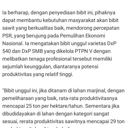
E
R
Ia berharap, dengan penyediaan bibit ini, pihaknya
F
B
O
U
dapat membantu kebutuhan masyarakat akan bibit
K
S
U
I
sawit yang berkualitas baik, mendorong percepatan
S
N
PSR, yang berujung pada Pemulihan Ekonomi
E
S
Nasional. Ia mengatakan bibit unggul varietas DxP
S
I
540 dan DxP SMB yang dikelola PTPN V dengan
N
melibatkan tenaga profesional tersebut memiliki
S
I
sejumlah keunggulan, diantaranya potensi
G
H
produktivitas yang relatif tinggi.
T
S
B
T
E
"Bibit unggul ini, jika ditanam di lahan marjinal, dengan
O
L
pemeliharaan yang baik, rata-rata produktivitasnya
C
A
K
N
mencapai 25 ton per hektare/tahun. Sementara jika
S
J
E
A
dibudidayakan di lahan dengan kategori sangat
T
O
sesuai, rerata produktivitas sawitnya mencapai 29 ton
U
N
P