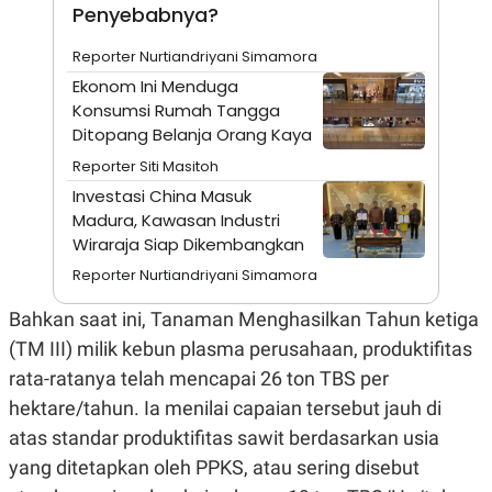
A
I
Penyebabnya?
S
V
K
E
Reporter Nurtiandriyani Simamora
E
M
Ekonom Ini Menduga
E
Konsumsi Rumah Tangga
N
T
Ditopang Belanja Orang Kaya
E
Reporter Siti Masitoh
R
I
Investasi China Masuk
A
Madura, Kawasan Industri
N
Wiraraja Siap Dikembangkan
L
E
Reporter Nurtiandriyani Simamora
S
T
Bahkan saat ini, Tanaman Menghasilkan Tahun ketiga
A
R
(TM III) milik kebun plasma perusahaan, produktifitas
I
rata-ratanya telah mencapai 26 ton TBS per
hektare/tahun. Ia menilai capaian tersebut jauh di
KANAL
atas standar produktifitas sawit berdasarkan usia
P
I
yang ditetapkan oleh PPKS, atau sering disebut
U
M