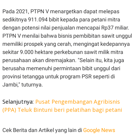
R
T
I
Pada 2021, PTPN V menargetkan dapat melepas
S
I
sedikitnya 911.094 bibit kepada para petani mitra
N
G
dengan potensi nilai penjualan mencapai Rp37 miliar.
K
PTPN V menilai bahwa bisnis pembibitan sawit unggul
G
memiliki prospek yang cerah, mengingat kedepannya
M
E
sekitar 9.000 hektare perkebunan sawit milik mitra
D
I
perusahaan akan diremajakan. "Selain itu, kita juga
A
berusaha memenuhi permintaan bibit unggul dari
.
I
provinsi tetangga untuk program PSR seperti di
D
Jambi," tuturnya.
Selanjutnya:
Pusat Pengembangan Agribisnis
SITEMAP
PROFILE
TERM
OF
(PPA) Teluk Bintuni beri pelatihan bagi petani
USE
PEDOMAN
PEMBERITAAN
SIBER
Cek Berita dan Artikel yang lain di
Google News
PRIVACY