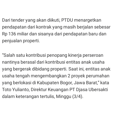
E
E
H
S
A
T
T
Y
A
L
Dari tender yang akan diikuti, PTDU menargetkan
N
E
pendapatan dari kontrak yang masih berjalan sebesar
E
A
N
N
Rp 136 miliar dan sisanya dari pendapatan baru dan
G
A
L
L
penjualan properti.
I
I
S
S
H
I
“Salah satu kontribusi penopang kinerja perseroan
S
nantinya berasal dari kontribusi entitas anak usaha
E
K
X
O
yang bergerak dibidang properti. Saat ini, entitas anak
E
L
C
O
usaha tengah mengembangkan 2 proyek perumahan
U
M
yang berlokasi di Kabupaten Bogor, Jawa Barat,” kata
T
I
Toto Yulianto, Direktur Keuangan PT Djasa Ubersakti
V
E
dalam keterangan tertulis, Minggu (3/4).
C
O
R
N