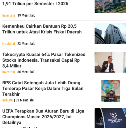
R
T
1,91 Triliun per Semester I 2026
I
S
Investasi
| 19 Menit lalu
I
N
G
Kemenkeu Cairkan Bantuan Rp 20,5
Triliun untuk Atasi Krisis Fiskal Daerah
K
G
M
Nasional
| 23 Menit lalu
E
D
Tokocrypto Kuasai 64% Pasar Tokenized
I
Stocks Indonesia, Transaksi Capai Rp
A
.
8,4 Miliar
I
Investasi
| 30 Menit lalu
D
BPS Catat Setengah Juta Lebih Orang
Terserap Pasar Kerja Dalam Tiga Bulan
Terakhir
SITEMAP
PROFILE
TERM
OF
Industri
| 33 Menit lalu
USE
UEFA Terapkan Dua Aturan Baru di Liga
PEDOMAN
PEMBERITAAN
Champions Musim 2026/2027, Ini
SIBER
Detailnya
PRIVACY