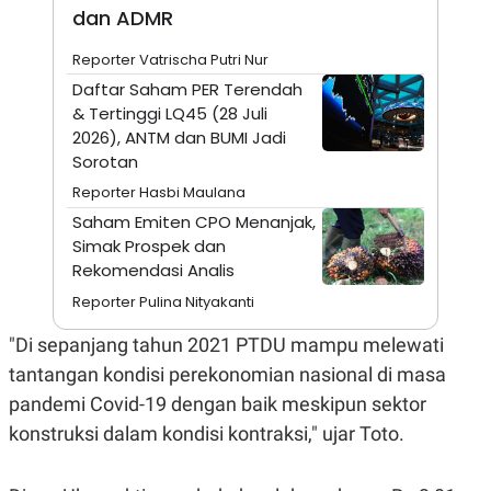
A
I
dan ADMR
S
V
K
E
Reporter Vatrischa Putri Nur
E
M
Daftar Saham PER Terendah
E
& Tertinggi LQ45 (28 Juli
N
T
2026), ANTM dan BUMI Jadi
E
Sorotan
R
I
Reporter Hasbi Maulana
A
N
Saham Emiten CPO Menanjak,
Simak Prospek dan
L
E
Rekomendasi Analis
S
T
Reporter Pulina Nityakanti
A
R
"Di sepanjang tahun 2021 PTDU mampu melewati
I
tantangan kondisi perekonomian nasional di masa
pandemi Covid-19 dengan baik meskipun sektor
KANAL
konstruksi dalam kondisi kontraksi," ujar Toto.
P
I
U
M