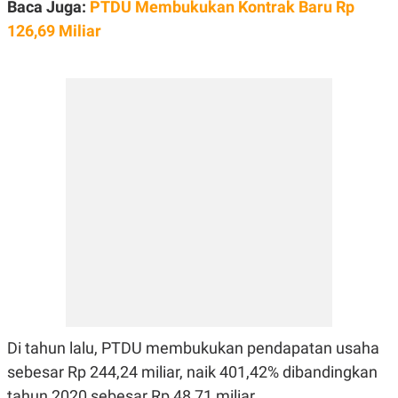
E
Baca Juga:
PTDU Membukukan Kontrak Baru Rp
R
126,69 Miliar
F
B
O
U
K
S
U
I
S
N
E
S
S
I
N
S
I
G
H
T
S
B
T
E
O
L
C
A
K
N
S
J
Di tahun lalu, PTDU membukukan pendapatan usaha
E
A
T
O
sebesar Rp 244,24 miliar, naik 401,42% dibandingkan
U
N
P
tahun 2020 sebesar Rp 48,71 miliar.