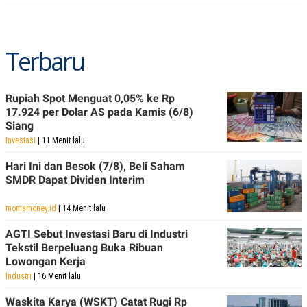
C
L
A
E
D
A
E
S
M
E
Terbaru
Y
.
I
D
L
K
Rupiah Spot Menguat 0,05% ke Rp
A
I
17.924 per Dolar AS pada Kamis (6/8)
N
N
Siang
G
E
G
R
Investasi
| 11 Menit lalu
A
J
N
A
Hari Ini dan Besok (7/8), Beli Saham
A
E
SMDR Dapat Dividen Interim
N
M
C
I
E
T
momsmoney.id
| 14 Menit lalu
T
E
A
N
AGTI Sebut Investasi Baru di Industri
K
Tekstil Berpeluang Buka Ribuan
E
A
Lowongan Kerja
P
D
Industri
| 16 Menit lalu
A
V
P
E
Waskita Karya (WSKT) Catat Rugi Rp
E
R