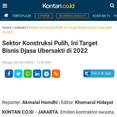
TERPOPULER
E-PAPER
BUSINESS INSIGHT
KONTAN TV
P
Home
>
industri
>
Sektor Konstruksi Pulih, Ini Target Bisnis Djasa Ubersakti
di 2022
MY
Sektor Konstruksi Pulih, Ini Target
KONTAN
Bisnis Djasa Ubersakti di 2022
Daftar
Minggu, 03 April 2022 | 15:08 WIB
Masuk
Baca di App
BERITA
I
N
N
A
Reporter:
Akmalal Hamdhi
| Editor:
Khomarul Hidayat
V
S
E
I
KONTAN.CO.ID - JAKARTA
. Emiten kontraktor swasta,
S
O
T
N