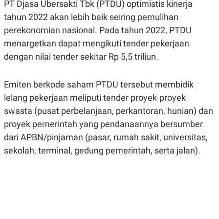
PT Djasa Ubersakti Tbk (PTDU) optimistis kinerja
A
A
S
L
tahun 2022 akan lebih baik seiring pemulihan
I
perekonomian nasional. Pada tahun 2022, PTDU
K
I
menargetkan dapat mengikuti tender pekerjaan
E
N
U
D
dengan nilai tender sekitar Rp 5,5 triliun.
A
U
N
S
G
T
A
R
Emiten berkode saham PTDU tersebut membidik
N
I
lelang pekerjaan meliputi tender proyek-proyek
P
I
swasta (pusat perbelanjaan, perkantoran, hunian) dan
E
N
L
T
proyek pemerintah yang pendanaannya bersumber
U
E
A
R
dari APBN/pinjaman (pasar, rumah sakit, universitas,
N
N
sekolah, terminal, gedung pemerintah, serta jalan).
G
A
U
S
S
I
A
O
H
N
A
A
L
P
R
E
E