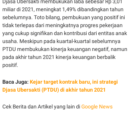
Djasa Ubersakti membukukan laba sebesar Rp 3,01
S
A
A
G
miliar di 2021, meningkat 1,49% dibandingkan tahun
T
E
D
S
sebelumnya. Toto bilang, pembukuan yang positif ini
A
tidak terlepas dari meningkatnya progres pekerjaan
T
A
yang cukup signifikan dan kontribusi dari entitas anak
K
L
usaha. Meskipun pada kuartal-kuartal sebelumnya
O
I
N
P
PTDU membukukan kinerja keuangan negatif, namun
T
S
A
U
pada akhir tahun 2021 kinerja keuangan berbalik
N
S
positif.
T
V
Baca Juga:
Kejar target kontrak baru, ini strategi
JARINGAN
Djasa Ubersakti (PTDU) di akhir tahun 2021
K
P
O
R
Cek Berita dan Artikel yang lain di
Google News
N
E
T
S
A
S
N
R
A
E