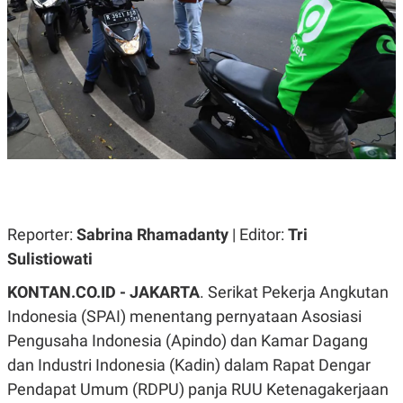
A
A
S
L
I
K
I
E
N
U
D
A
U
N
S
G
T
A
R
N
I
P
I
E
N
L
T
Reporter:
U
E
Sabrina Rhamadanty
| Editor:
Tri
A
R
Sulistiowati
N
N
G
A
KONTAN.CO.ID - JAKARTA
U
S
. Serikat Pekerja Angkutan
S
I
Indonesia (SPAI) menentang pernyataan Asosiasi
A
O
H
N
Pengusaha Indonesia (Apindo) dan Kamar Dagang
A
A
L
dan Industri Indonesia (Kadin) dalam Rapat Dengar
P
R
Pendapat Umum (RDPU) panja RUU Ketenagakerjaan
E
E