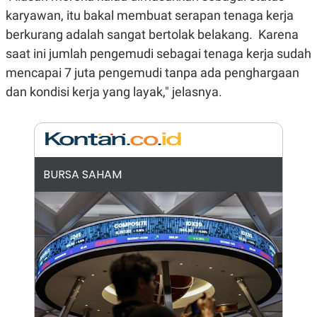
N
S
karyawan, itu bakal membuat serapan tenaga kerja
E
E
berkurang adalah sangat bertolak belakang. Karena
W
R
S
E
saat ini jumlah pengemudi sebagai tenaga kerja sudah
S
M
E
O
mencapai 7 juta pengemudi tanpa ada penghargaan
T
N
dan kondisi kerja yang layak," jelasnya.
U
I
P
A
A
K
D
I
V
L
A
S
BURSA SAHAM
K
O
R
P
O
R
A
S
I
K
N
I
A
L
T