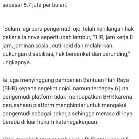
C
L
sebesar 5,7 juta per bulan.
A
E
D
A
E
S
M
E
Y
.
"Belum lagi para pengemudi ojol telah kehilangan hak
I
D
pekerja lainnya seperti upah lembur, THR, jam kerja 8
L
K
jam, jaminan sosial, cuti haid dan melahirkan,
A
I
dukungan disabilitas, hak berserikat dan berunding,"
N
N
G
E
ungkapnya.
G
R
A
J
N
A
A
E
Ia juga menyinggung pemberian Bantuan Hari Raya
N
M
(BHR) kepada segelintir ojol, namun terdapay 6 juta
C
I
E
T
pengemudi platform tidak mendapatkan BHR karena
T
E
A
N
perusahaan platform menghindar untuk mengakui
K
pengemudi sebagai pekerja sehingga merasa dirinya
E
A
berada di luar hukum ketenagakerjaan.
P
D
A
V
P
E
E
R