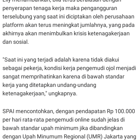
S
A
A
G
penyerapan tenaga kerja maka pengangguran
T
E
terselubung yang saat ini diciptakan oleh perusahaan
D
S
A
platform akan terus meningkat jumlahnya, yang pada
T
A
akhirnya akan menimbulkan krisis ketenagakerjaan
K
L
dan sosial.
O
I
N
P
T
S
"Saat ini yang terjadi adalah karena tidak diakui
A
U
N
S
sebagai pekerja, kondisi kerja pengemudi ojol menjadi
T
V
sangat memprihatinkan karena di bawah standar
kerja yang ditetapkan undang-undang
JARINGAN
ketenagakerjaan," ungkapnya.
K
P
SPAI mencontohkan, dengan pendapatan Rp 100.000
O
R
N
E
per hari rata-rata pengemudi online sudah jelas di
T
S
A
S
bawah standar upah minimum jika dibandingkan
N
R
dengan Upah Minumum Regional (UMR) Jakarta yang
A
E