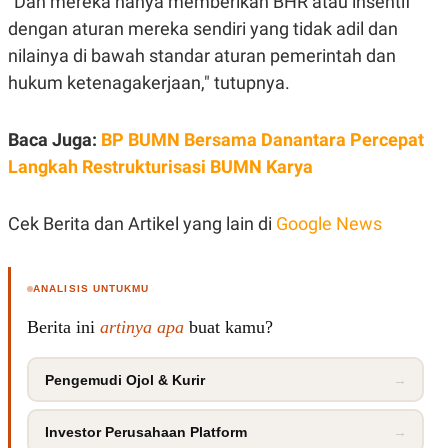
"Dan mereka hanya memberikan BHR atau insentif
R
T
I
dengan aturan mereka sendiri yang tidak adil dan
S
nilainya di bawah standar aturan pemerintah dan
I
N
hukum ketenagakerjaan," tutupnya.
G
K
G
Baca Juga:
BP BUMN Bersama Danantara Percepat
M
E
Langkah Restrukturisasi BUMN Karya
D
I
A
Cek Berita dan Artikel yang lain di
Google News
.
I
D
ANALISIS UNTUKMU
Berita ini
artinya apa
buat kamu?
SITEMAP
PROFILE
TERM
OF
USE
Pengemudi Ojol & Kurir
→
PEDOMAN
PEMBERITAAN
SIBER
Investor Perusahaan Platform
→
PRIVACY