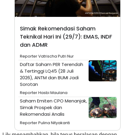
A
I
S
V
K
E
E
M
E
Simak Rekomendasi Saham
N
Teknikal Hari Ini (29/7): EMAS, INDF
T
E
dan ADMR
R
I
A
Reporter Vatrischa Putri Nur
N
Daftar Saham PER Terendah
L
& Tertinggi LQ45 (28 Juli
E
2026), ANTM dan BUMI Jadi
S
T
Sorotan
A
R
Reporter Hasbi Maulana
I
Saham Emiten CPO Menanjak,
Simak Prospek dan
KANAL
Rekomendasi Analis
Reporter Pulina Nityakanti
P
I
U
M
Lily menambahkan, bila terus beralasan dengan