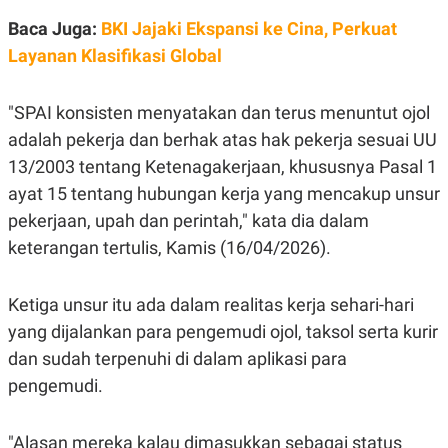
E
R
Baca Juga:
BKI Jajaki Ekspansi ke Cina, Perkuat
F
B
Layanan Klasifikasi Global
O
U
K
S
U
I
"SPAI konsisten menyatakan dan terus menuntut ojol
S
N
E
adalah pekerja dan berhak atas hak pekerja sesuai UU
S
S
13/2003 tentang Ketenagakerjaan, khususnya Pasal 1
I
N
ayat 15 tentang hubungan kerja yang mencakup unsur
S
pekerjaan, upah dan perintah," kata dia dalam
I
G
keterangan tertulis, Kamis (16/04/2026).
H
T
S
B
Ketiga unsur itu ada dalam realitas kerja sehari-hari
T
E
O
L
yang dijalankan para pengemudi ojol, taksol serta kurir
C
A
dan sudah terpenuhi di dalam aplikasi para
K
N
S
J
pengemudi.
E
A
T
O
U
N
"Alasan mereka kalau dimasukkan sebagai status
P