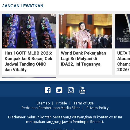
JANGAN LEWATKAN
Hasil GOTF MLBB 2026:
World Bank Pekerjakan
UEFA 
Kompak ke 8 Besar, Cek
Lagi Sri Mulyani di
Aturan
Jadwal Tanding ONIC
IDA22, Ini Tugasnya
Champ
dan Vitality
2026/2
Sitemap
|
Profile
|
Term of Use
Pedoman Pemberitaan Media Siber
|
Privacy Policy
Krisis Migrasi Ancam
Disclaimer: Seluruh konten berita yang ditayangkan di kontan.co.id ini
merupakan tanggung jawab Pemimpin Redaksi.
Status Maroko sebagai
Tuan Rumah Piala Dunia