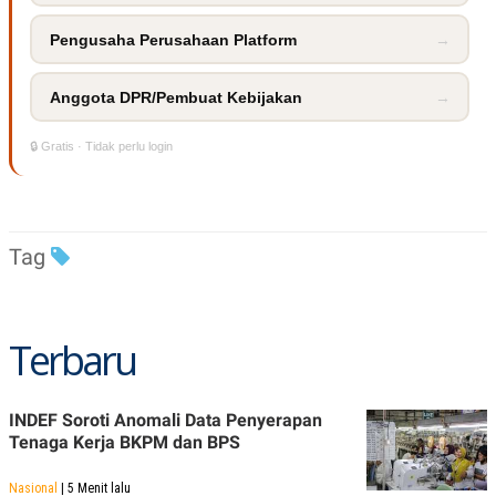
POLICY
Pengusaha Perusahaan Platform
→
Anggota DPR/Pembuat Kebijakan
→
🔒 Gratis · Tidak perlu login
Tag
Terbaru
INDEF Soroti Anomali Data Penyerapan
Tenaga Kerja BKPM dan BPS
Nasional
| 5 Menit lalu