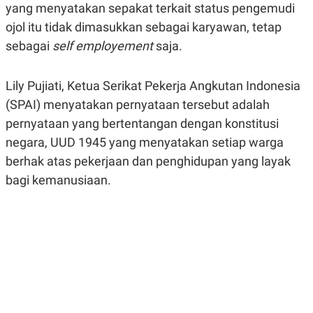
yang menyatakan sepakat terkait status pengemudi
R
G
S
I
ojol itu tidak dimasukkan sebagai karyawan, tetap
O
O
N
N
sebagai
self employement
saja.
A
A
L
L
F
Lily Pujiati, Ketua Serikat Pekerja Angkutan Indonesia
I
N
(SPAI) menyatakan pernyataan tersebut adalah
A
N
pernyataan yang bertentangan dengan konstitusi
C
negara, UUD 1945 yang menyatakan setiap warga
E
berhak atas pekerjaan dan penghidupan yang layak
Y
C
A
A
bagi kemanusiaan.
N
R
G
I
T
T
E
A
R
H
.
U
.
.
K
L
E
I
S
F