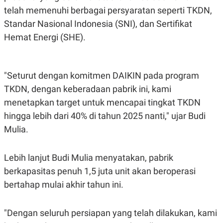
C
L
telah memenuhi berbagai persyaratan seperti TKDN,
A
E
D
A
Standar Nasional Indonesia (SNI), dan Sertifikat
E
S
M
E
Hemat Energi (SHE).
Y
.
I
D
L
K
"Seturut dengan komitmen DAIKIN pada program
A
I
N
N
TKDN, dengan keberadaan pabrik ini, kami
G
E
menetapkan target untuk mencapai tingkat TKDN
G
R
A
J
hingga lebih dari 40% di tahun 2025 nanti," ujar Budi
N
A
A
E
Mulia.
N
M
C
I
E
T
Lebih lanjut Budi Mulia menyatakan, pabrik
T
E
A
N
berkapasitas penuh 1,5 juta unit akan beroperasi
K
bertahap mulai akhir tahun ini.
E
A
P
D
A
V
P
E
"Dengan seluruh persiapan yang telah dilakukan, kami
E
R