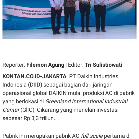
A
A
S
L
I
K
I
E
N
U
D
A
U
N
S
G
T
A
R
N
I
Reporter:
Filemon Agung
| Editor:
Tri Sulistiowati
P
I
E
N
L
T
KONTAN.CO.ID-JAKARTA
. PT Daikin Industries
U
E
Indonesia (DIID) sebagai bagian dari jaringan
A
R
N
N
operasional global DAIKIN mulai produksi AC di pabrik
G
A
U
S
yang berlokasi di
Greenland International Industrial
S
I
Center
(GlIC), Cikarang yang menelan investasi
A
O
H
N
sebesar Rp 3,3 triliun.
A
A
L
P
R
Pabrik ini merupakan pabrik AC
full-scale
pertama di
E
E