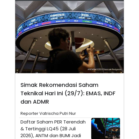
N
S
E
E
W
R
S
E
S
M
E
O
T
N
U
I
P
A
A
K
D
I
V
L
A
S
K
O
Simak Rekomendasi Saham
R
Teknikal Hari Ini (29/7): EMAS, INDF
P
O
dan ADMR
R
A
S
Reporter Vatrischa Putri Nur
I
Daftar Saham PER Terendah
K
N
& Tertinggi LQ45 (28 Juli
I
A
2026), ANTM dan BUMI Jadi
L
T