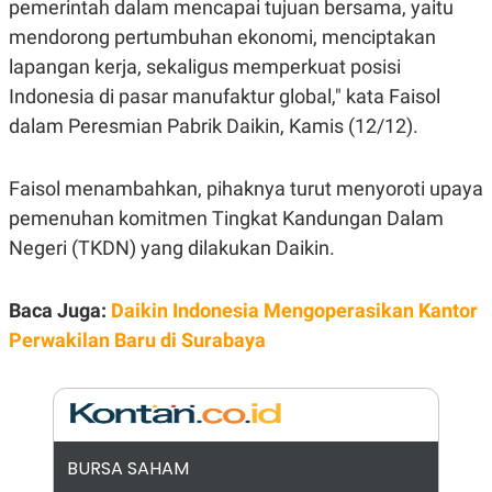
pemerintah dalam mencapai tujuan bersama, yaitu
E
R
mendorong pertumbuhan ekonomi, menciptakan
F
B
lapangan kerja, sekaligus memperkuat posisi
O
U
K
S
Indonesia di pasar manufaktur global," kata Faisol
U
I
S
N
dalam Peresmian Pabrik Daikin, Kamis (12/12).
E
S
S
Faisol menambahkan, pihaknya turut menyoroti upaya
I
N
pemenuhan komitmen Tingkat Kandungan Dalam
S
I
Negeri (TKDN) yang dilakukan Daikin.
G
H
T
Baca Juga:
Daikin Indonesia Mengoperasikan Kantor
S
B
Perwakilan Baru di Surabaya
T
E
O
L
C
A
K
N
S
J
E
A
T
O
BURSA SAHAM
U
N
P