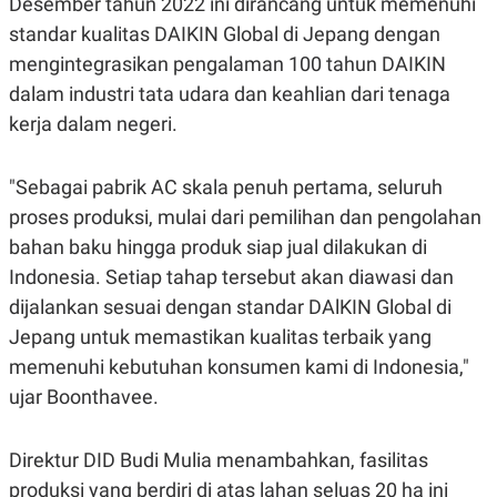
Desember tahun 2022 ini dirancang untuk memenuhi
S
A
A
G
standar kualitas DAIKIN Global di Jepang dengan
T
E
D
S
mengintegrasikan pengalaman 100 tahun DAIKIN
A
dalam industri tata udara dan keahlian dari tenaga
T
A
kerja dalam negeri.
K
L
O
I
N
P
"Sebagai pabrik AC skala penuh pertama, seluruh
T
S
A
U
proses produksi, mulai dari pemilihan dan pengolahan
N
S
bahan baku hingga produk siap jual dilakukan di
T
V
Indonesia. Setiap tahap tersebut akan diawasi dan
dijalankan sesuai dengan standar DAlKIN Global di
JARINGAN
Jepang untuk memastikan kualitas terbaik yang
memenuhi kebutuhan konsumen kami di Indonesia,"
K
P
ujar Boonthavee.
O
R
N
E
T
S
A
S
Direktur DID Budi Mulia menambahkan, fasilitas
N
R
A
E
produksi yang berdiri di atas lahan seluas 20 ha ini