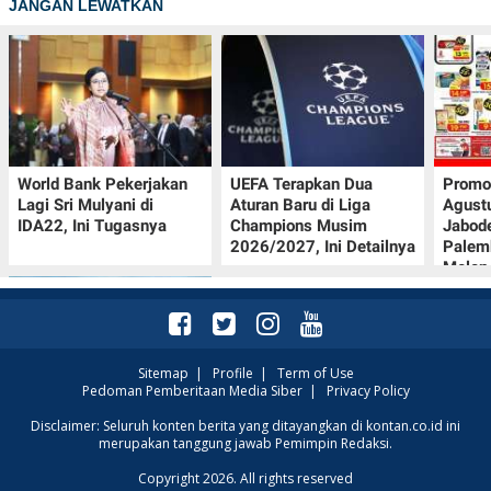
JANGAN LEWATKAN
World Bank Pekerjakan
UEFA Terapkan Dua
Promo
Lagi Sri Mulyani di
Aturan Baru di Liga
Agust
IDA22, Ini Tugasnya
Champions Musim
Jabod
2026/2027, Ini Detailnya
Palem
Melon
Sitemap
|
Profile
|
Term of Use
Pedoman Pemberitaan Media Siber
|
Privacy Policy
Intip Prakiraan Cuaca
Disclaimer: Seluruh konten berita yang ditayangkan di kontan.co.id ini
merupakan tanggung jawab Pemimpin Redaksi.
Sumsel Kamis (6/8):
Hujan Ringan
Copyright 2026. All rights reserved
Mendominasi, Siapkan