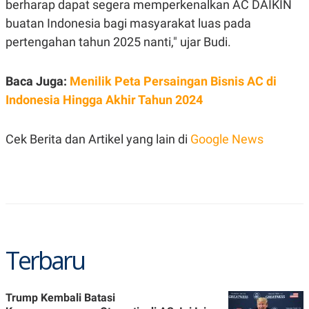
berharap dapat segera memperkenalkan AC DAIKIN
R
T
I
buatan Indonesia bagi masyarakat luas pada
S
I
pertengahan tahun 2025 nanti," ujar Budi.
N
G
K
Baca Juga:
Menilik Peta Persaingan Bisnis AC di
G
Indonesia Hingga Akhir Tahun 2024
M
E
D
I
Cek Berita dan Artikel yang lain di
Google News
A
.
I
D
SITEMAP
PROFILE
TERM
OF
Terbaru
USE
PEDOMAN
PEMBERITAAN
SIBER
Trump Kembali Batasi
PRIVACY