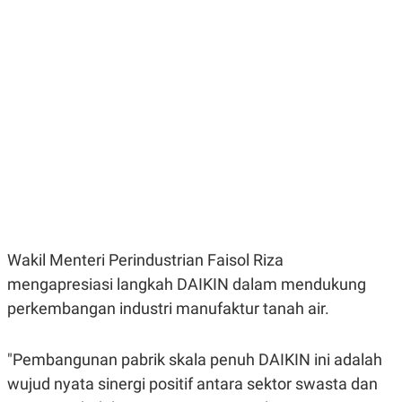
E
E
H
S
A
T
T
Y
A
L
N
E
E
A
N
N
G
A
L
L
I
I
S
S
H
I
S
E
K
X
O
E
L
Wakil Menteri Perindustrian Faisol Riza
C
O
U
M
mengapresiasi langkah DAIKIN dalam mendukung
T
I
perkembangan industri manufaktur tanah air.
V
E
C
"Pembangunan pabrik skala penuh DAIKIN ini adalah
O
R
wujud nyata sinergi positif antara sektor swasta dan
N