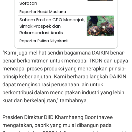
A
I
Sorotan
S
V
Reporter Hasbi Maulana
K
E
E
Saham Emiten CPO Menanjak,
M
Simak Prospek dan
E
N
Rekomendasi Analis
T
E
Reporter Pulina Nityakanti
R
I
"Kami juga melihat sendiri bagaimana DAIKIN benar-
A
N
benar berkomitmen untuk mencapai TKDN dan upaya
L
mencapai proses produksi yang menerapkan prinsip-
E
S
prinsip keberlanjutan. Kami berharap langkah DAIKIN
T
dapat menginspirasi perusahaan lain untuk
A
R
berkontribusi dalam menciptakan industri yang lebih
I
kuat dan berkelanjutan," tambahnya.
KANAL
Presiden Direktur DIlD Khamhaeng Boonthavee
P
I
mengatakan, pabrik yang mulai dibangun pada
U
M