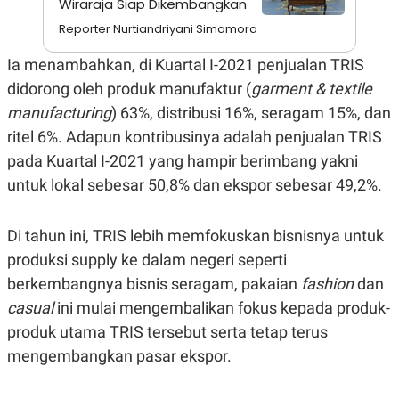
Wiraraja Siap Dikembangkan
A
I
S
V
Reporter Nurtiandriyani Simamora
K
E
E
Ia menambahkan, di Kuartal I-2021 penjualan TRIS
M
E
didorong oleh produk manufaktur (
garment & textile
N
T
manufacturing
) 63%, distribusi 16%, seragam 15%, dan
E
R
ritel 6%. Adapun kontribusinya adalah penjualan TRIS
I
pada Kuartal I-2021 yang hampir berimbang yakni
A
N
untuk lokal sebesar 50,8% dan ekspor sebesar 49,2%.
L
E
S
Di tahun ini, TRIS lebih memfokuskan bisnisnya untuk
T
A
produksi supply ke dalam negeri seperti
R
berkembangnya bisnis seragam, pakaian
fashion
dan
I
casual
ini mulai mengembalikan fokus kepada produk-
produk utama TRIS tersebut serta tetap terus
KANAL
mengembangkan pasar ekspor.
P
I
U
M