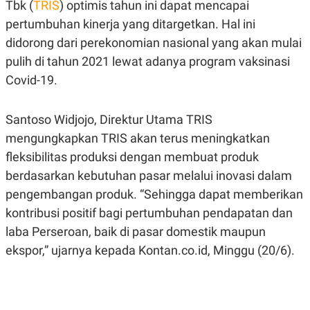
Tbk (
TRIS
) optimis tahun ini dapat mencapai
A
A
S
L
pertumbuhan kinerja yang ditargetkan. Hal ini
I
didorong dari perekonomian nasional yang akan mulai
K
I
pulih di tahun 2021 lewat adanya program vaksinasi
E
N
U
D
Covid-19.
A
U
N
S
G
T
A
R
Santoso Widjojo, Direktur Utama TRIS
N
I
mengungkapkan TRIS akan terus meningkatkan
P
I
fleksibilitas produksi dengan membuat produk
E
N
L
T
berdasarkan kebutuhan pasar melalui inovasi dalam
U
E
A
R
pengembangan produk. “Sehingga dapat memberikan
N
N
kontribusi positif bagi pertumbuhan pendapatan dan
G
A
U
S
laba Perseroan, baik di pasar domestik maupun
S
I
A
O
ekspor,” ujarnya kepada Kontan.co.id, Minggu (20/6).
H
N
A
A
L
P
R
E
E