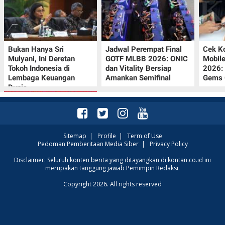
Bukan Hanya Sri
Jadwal Perempat Final
Cek K
Mulyani, Ini Deretan
GOTF MLBB 2026: ONIC
Mobil
Tokoh Indonesia di
dan Vitality Bersiap
2026:
Lembaga Keuangan
Amankan Semifinal
Gems G
Dunia
Sitemap
|
Profile
|
Term of Use
Pedoman Pemberitaan Media Siber
|
Privacy Policy
Promo JSM Superindo
Disclaimer: Seluruh konten berita yang ditayangkan di kontan.co.id ini
merupakan tanggung jawab Pemimpin Redaksi.
7–9 Agustus 2026,
Minyak Goreng
Copyright 2026. All rights reserved
Rp37.900 hingga Buah
Diskon 50%