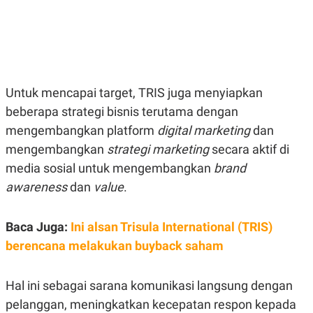
E
E
H
S
A
T
T
Y
A
L
N
E
E
A
N
N
Untuk mencapai target, TRIS juga menyiapkan
G
A
L
L
beberapa strategi bisnis terutama dengan
I
I
mengembangkan platform
digital marketing
dan
S
S
H
I
mengembangkan
strategi marketing
secara aktif di
S
media sosial untuk mengembangkan
brand
E
K
X
O
awareness
dan
value
.
E
L
C
O
U
M
Baca Juga:
Ini alsan Trisula International (TRIS)
T
I
berencana melakukan buyback saham
V
E
C
O
Hal ini sebagai sarana komunikasi langsung dengan
R
pelanggan, meningkatkan kecepatan respon kepada
N