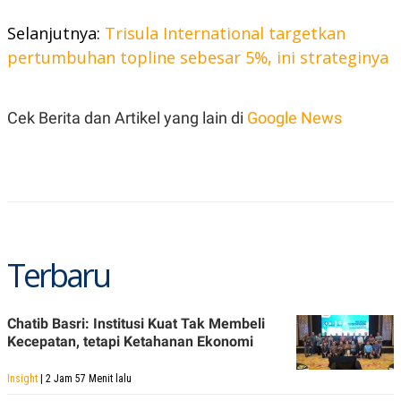
R
T
I
Selanjutnya:
Trisula International targetkan
S
I
pertumbuhan topline sebesar 5%, ini strateginya
N
G
K
Cek Berita dan Artikel yang lain di
Google News
G
M
E
D
I
A
.
I
D
Terbaru
SITEMAP
PROFILE
TERM
OF
Chatib Basri: Institusi Kuat Tak Membeli
USE
Kecepatan, tetapi Ketahanan Ekonomi
PEDOMAN
PEMBERITAAN
SIBER
Insight
| 2 Jam 57 Menit lalu
PRIVACY