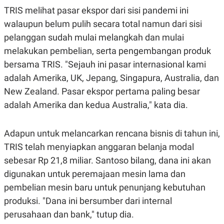
C
L
TRIS melihat pasar ekspor dari sisi pandemi ini
A
E
D
A
walaupun belum pulih secara total namun dari sisi
E
S
M
E
pelanggan sudah mulai melangkah dan mulai
Y
.
melakukan pembelian, serta pengembangan produk
I
D
bersama TRIS. "Sejauh ini pasar internasional kami
L
K
adalah Amerika, UK, Jepang, Singapura, Australia, dan
A
I
N
N
New Zealand. Pasar ekspor pertama paling besar
G
E
G
R
adalah Amerika dan kedua Australia," kata dia.
A
J
N
A
A
E
Adapun untuk melancarkan rencana bisnis di tahun ini,
N
M
C
I
TRIS telah menyiapkan anggaran belanja modal
E
T
sebesar Rp 21,8 miliar. Santoso bilang, dana ini akan
T
E
A
N
digunakan untuk peremajaan mesin lama dan
K
pembelian mesin baru untuk penunjang kebutuhan
E
A
P
D
produksi. "Dana ini bersumber dari internal
A
V
P
E
perusahaan dan bank," tutup dia.
E
R