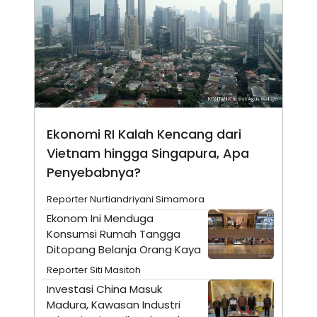
N
S
E
E
W
R
S
E
S
M
E
O
T
N
U
I
P
A
A
K
Ekonomi RI Kalah Kencang dari
D
I
V
L
Vietnam hingga Singapura, Apa
A
S
Penyebabnya?
K
O
Reporter Nurtiandriyani Simamora
R
P
Ekonom Ini Menduga
O
Konsumsi Rumah Tangga
R
A
Ditopang Belanja Orang Kaya
S
Reporter Siti Masitoh
I
Investasi China Masuk
K
N
I
A
Madura, Kawasan Industri
L
T