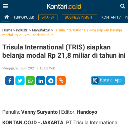
TERPOPULER
E-PAPER
BUSINESS INSIGHT
KONTAN TV
P
Home
>
industri
>
Manufaktur
>
Trisula International (TRIS) siapkan belanja
modal Rp 21,8 miliar di tahun ini
MY
Trisula International (TRIS) siapkan
KONTAN
belanja modal Rp 21,8 miliar di tahun ini
Daftar
Minggu, 20 Juni 2021 | 18:02 WIB
Masuk
Baca di App
BERITA
I
N
N
A
Penulis:
Venny Suryanto
| Editor:
Handoyo
V
S
E
I
KONTAN.CO.ID -
JAKARTA
. PT Trisula International
S
O
T
N