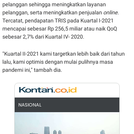
E
pelanggan sehingga meningkatkan layanan
R
pelanggan, serta meningkatkan penjualan
online
.
F
B
O
U
Tercatat, pendapatan TRIS pada Kuartal I-2021
K
S
mencapai sebesar Rp 256,5 miliar atau naik QoQ
U
I
S
N
sebesar 2,7% dari Kuartal IV- 2020.
E
S
S
I
"Kuartal II-2021 kami targetkan lebih baik dari tahun
N
lalu, kami optimis dengan mulai pulihnya masa
S
I
pandemi ini," tambah dia.
G
H
T
S
B
T
E
O
L
C
A
NASIONAL
K
N
S
J
E
A
T
O
U
N
P