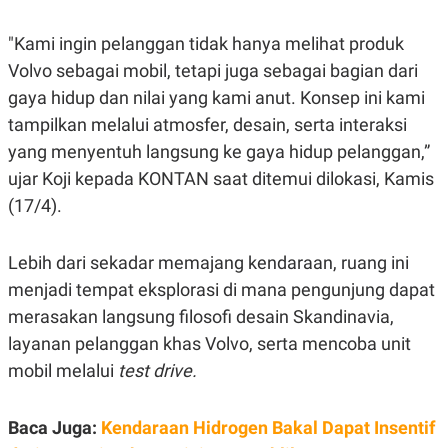
E
R
"Kami ingin pelanggan tidak hanya melihat produk
F
B
O
U
Volvo sebagai mobil, tetapi juga sebagai bagian dari
K
S
U
I
gaya hidup dan nilai yang kami anut. Konsep ini kami
S
N
tampilkan melalui atmosfer, desain, serta interaksi
E
S
yang menyentuh langsung ke gaya hidup pelanggan,”
S
I
ujar Koji kepada KONTAN saat ditemui dilokasi, Kamis
N
(17/4).
S
I
G
H
Lebih dari sekadar memajang kendaraan, ruang ini
T
menjadi tempat eksplorasi di mana pengunjung dapat
S
B
T
E
merasakan langsung filosofi desain Skandinavia,
O
L
layanan pelanggan khas Volvo, serta mencoba unit
C
A
K
N
mobil melalui
test drive.
S
J
E
A
T
O
U
N
Baca Juga:
Kendaraan Hidrogen Bakal Dapat Insentif
P