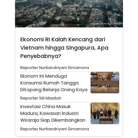
A
I
S
V
K
E
E
M
E
N
T
Ekonomi RI Kalah Kencang dari
E
Vietnam hingga Singapura, Apa
R
I
Penyebabnya?
A
N
Reporter Nurtiandriyani Simamora
L
E
Ekonom Ini Menduga
S
Konsumsi Rumah Tangga
T
Ditopang Belanja Orang Kaya
A
R
Reporter Siti Masitoh
I
Investasi China Masuk
Madura, Kawasan Industri
KANAL
Wiraraja Siap Dikembangkan
Reporter Nurtiandriyani Simamora
P
I
U
M