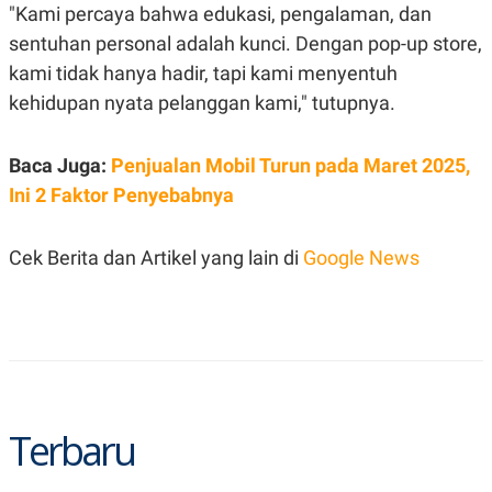
R
T
"Kami percaya bahwa edukasi, pengalaman, dan
I
sentuhan personal adalah kunci. Dengan pop-up store,
S
I
kami tidak hanya hadir, tapi kami menyentuh
N
G
kehidupan nyata pelanggan kami," tutupnya.
K
G
M
Baca Juga:
Penjualan Mobil Turun pada Maret 2025,
E
Ini 2 Faktor Penyebabnya
D
I
A
.
Cek Berita dan Artikel yang lain di
Google News
I
D
SITEMAP
PROFILE
TERM
OF
USE
PEDOMAN
Terbaru
PEMBERITAAN
SIBER
PRIVACY