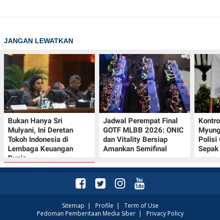
JANGAN LEWATKAN
Bukan Hanya Sri
Jadwal Perempat Final
Kontr
Mulyani, Ini Deretan
GOTF MLBB 2026: ONIC
Myung-
Tokoh Indonesia di
dan Vitality Bersiap
Polisi
Lembaga Keuangan
Amankan Semifinal
Sepak 
Dunia
Sitemap
|
Profile
|
Term of Use
Pedoman Pemberitaan Media Siber
|
Privacy Policy