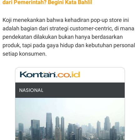
dari Pemerintah? Begini Kata Bahlil
N
S
E
E
W
R
Koji menekankan bahwa kehadiran pop-up store ini
S
E
S
M
adalah bagian dari strategi customer-centric, di mana
E
O
T
N
pendekatan dilakukan bukan hanya berdasarkan
U
I
produk, tapi pada gaya hidup dan kebutuhan personal
P
A
setiap konsumen.
A
K
D
I
V
L
A
S
K
O
R
NASIONAL
P
O
R
A
S
I
K
N
I
A
L
T