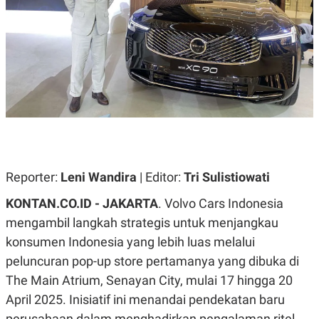
A
A
S
L
I
K
I
E
N
U
D
A
U
N
S
G
T
A
R
N
I
P
I
E
N
L
T
Reporter:
Leni Wandira
| Editor:
Tri Sulistiowati
U
E
A
R
KONTAN.CO.ID - JAKARTA
. Volvo Cars Indonesia
N
N
G
A
mengambil langkah strategis untuk menjangkau
U
S
konsumen Indonesia yang lebih luas melalui
S
I
A
O
peluncuran pop-up store pertamanya yang dibuka di
H
N
A
A
The Main Atrium, Senayan City, mulai 17 hingga 20
L
April 2025. Inisiatif ini menandai pendekatan baru
P
R
E
E
perusahaan dalam menghadirkan pengalaman ritel