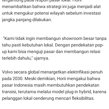
C
L
A
E
menambahkan bahwa strategi ini juga menjadi alat
D
A
untuk mengukur potensi wilayah sebelum investasi
E
S
M
E
jangka panjang dilakukan.
Y
.
I
D
L
K
"Kami tidak ingin membangun showroom besar tanpa
A
I
N
N
tahu pasti kebutuhan lokal. Dengan pendekatan pop-
G
E
G
R
up kami bisa menguji pasar dan membangun relasi
A
J
terlebih dahulu," ujarnya.
N
A
A
E
N
M
C
I
Volvo secara global menargetkan elektrifikasi penuh
E
T
T
E
pada 2030. Meski demikian, Horii mengakui bahwa
A
N
pasar Indonesia masih membutuhkan pendekatan
K
transisi, terutama melalui model plug-in hybrid, karena
E
A
P
D
pelanggan lokal cenderung mencari fleksibilitas.
A
V
P
E
E
R