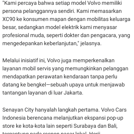
S
A
"Kami percaya bahwa setiap model Volvo memiliki
A
G
persona pelanggannya sendiri. Kami memasarkan
T
E
D
S
XC90 ke konsumen mapan dengan mobilitas keluarga
A
T
besar, sedangkan model elektrik kami menyasar
A
profesional muda, seperti dokter dan pengacara, yang
K
L
mengedepankan keberlanjutan," jelasnya.
O
I
N
P
T
S
A
U
Melalui inisiatif ini, Volvo juga memperkenalkan
N
S
T
layanan mobil servis yang memungkinkan pelanggan
V
mendapatkan perawatan kendaraan tanpa perlu
datang ke bengkel—sebuah upaya untuk menjawab
JARINGAN
tantangan layanan di luar Jakarta.
K
P
O
R
Senayan City hanyalah langkah pertama. Volvo Cars
N
E
T
S
Indonesia berencana melanjutkan ekspansi pop-up
A
S
store ke kota-kota lain seperti Surabaya dan Bali,
N
R
A
E
tergantung pada respon pasar lokal. Horii