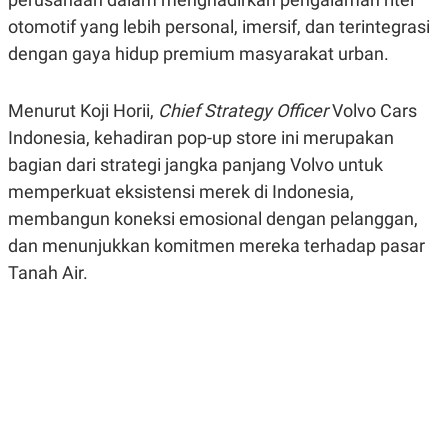
R
G
otomotif yang lebih personal, imersif, dan terintegrasi
S
I
O
O
dengan gaya hidup premium masyarakat urban.
N
N
A
A
L
L
Menurut Koji Horii,
Chief Strategy Officer
Volvo Cars
F
I
Indonesia, kehadiran pop-up store ini merupakan
N
A
bagian dari strategi jangka panjang Volvo untuk
N
C
memperkuat eksistensi merek di Indonesia,
E
membangun koneksi emosional dengan pelanggan,
Y
C
dan menunjukkan komitmen mereka terhadap pasar
A
A
N
R
Tanah Air.
G
I
T
T
E
A
R
H
.
U
.
.
K
L
E
I
S
F