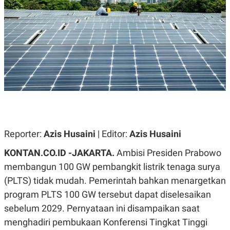
A
A
S
L
I
K
I
E
N
U
D
A
U
N
S
G
T
A
R
N
I
P
I
E
N
L
T
U
E
Reporter:
Azis Husaini
| Editor:
Azis Husaini
A
R
N
N
KONTAN.CO.ID -JAKARTA.
Ambisi Presiden Prabowo
G
A
U
S
membangun 100 GW pembangkit listrik tenaga surya
S
I
(PLTS) tidak mudah. Pemerintah bahkan menargetkan
A
O
H
N
program PLTS 100 GW tersebut dapat diselesaikan
A
A
L
sebelum 2029. Pernyataan ini disampaikan saat
P
R
menghadiri pembukaan Konferensi Tingkat Tinggi
E
E