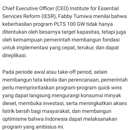
E
R
Chief Executive Officer (CEO) Institute for Essential
F
B
Services Reform (IESR), Fabby Tumiwa menilai bahwa
O
U
K
S
keberhasilan program PLTS 100 GW tidak hanya
U
I
ditentukan oleh besarnya target kapasitas, tetapi juga
S
N
E
oleh kemampuan pemerintah membangun fondasi
S
S
untuk implementasi yang cepat, terukur, dan dapat
I
direplikasi.
N
S
I
G
Pada periode awal atau take-off period, selain
H
T
membangun tata kelola dan perencanaan, pemerintah
S
B
perlu memprioritaskan program-program quick wins
T
E
yang dapat langsung mengurangi konsumsi minyak
O
L
C
A
diesel, membuka investasi, serta meningkatkan akses
K
N
S
J
listrik bersih bagi masyarakat, dan membangun
E
A
optimisme bahwa Indonesia dapat melaksanakan
T
O
U
N
program yang ambisius ini.
P