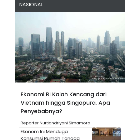
A
I
NASIONAL
S
V
K
E
E
M
E
N
T
E
R
I
A
N
L
E
S
T
A
Ekonomi RI Kalah Kencang dari
R
I
Vietnam hingga Singapura, Apa
Penyebabnya?
KANAL
Reporter Nurtiandriyani Simamora
Ekonom Ini Menduga
P
I
U
M
Konsumsi Rumah Tangga