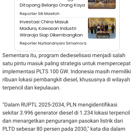
S
A
Ditopang Belanja Orang Kaya
A
G
T
E
Reporter Siti Masitoh
D
S
A
Investasi China Masuk
T
Madura, Kawasan Industri
A
Wiraraja Siap Dikembangkan
K
L
O
I
Reporter Nurtiandriyani Simamora
N
P
T
S
Sementara itu, program dedieselisasi menjadi salah
A
U
N
S
satu pintu masuk paling strategis untuk mempercepat
T
implementasi PLTS 100 GW. Indonesia masih memiliki
V
ribuan lokasi pembangkit diesel, khususnya di wilayah
terpencil dan kepulauan.
JARINGAN
K
P
"Dalam RUPTL 2025-2034, PLN mengidentifikasi
O
R
N
E
sekitar 3.996 generator diesel di 1.234 lokasi terpencil
T
S
dan menargetkan pengurangan pasokan listrik dari
A
S
N
R
PLTD sebesar 80 persen pada 2030," kata dia dalam
A
E