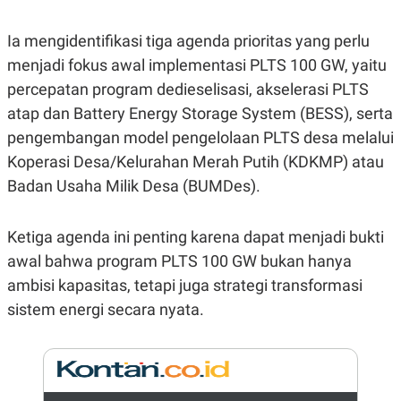
N
S
E
E
Ia mengidentifikasi tiga agenda prioritas yang perlu
W
R
S
E
menjadi fokus awal implementasi PLTS 100 GW, yaitu
S
M
percepatan program dedieselisasi, akselerasi PLTS
E
O
T
N
atap dan Battery Energy Storage System (BESS), serta
U
I
P
A
pengembangan model pengelolaan PLTS desa melalui
A
K
Koperasi Desa/Kelurahan Merah Putih (KDKMP) atau
D
I
V
L
Badan Usaha Milik Desa (BUMDes).
A
S
K
Ketiga agenda ini penting karena dapat menjadi bukti
O
R
awal bahwa program PLTS 100 GW bukan hanya
P
O
ambisi kapasitas, tetapi juga strategi transformasi
R
sistem energi secara nyata.
A
S
I
K
N
I
A
L
T