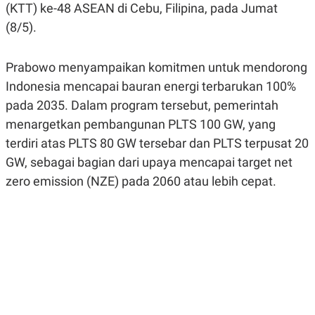
(KTT) ke-48 ASEAN di Cebu, Filipina, pada Jumat
R
G
S
I
(8/5).
O
O
N
N
A
A
L
L
Prabowo menyampaikan komitmen untuk mendorong
F
Indonesia mencapai bauran energi terbarukan 100%
I
N
pada 2035. Dalam program tersebut, pemerintah
A
N
menargetkan pembangunan PLTS 100 GW, yang
C
terdiri atas PLTS 80 GW tersebar dan PLTS terpusat 20
E
GW, sebagai bagian dari upaya mencapai target net
Y
C
A
A
zero emission (NZE) pada 2060 atau lebih cepat.
N
R
G
I
T
T
E
A
R
H
.
U
.
.
K
L
E
I
S
F