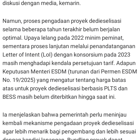
C
L
diskusi dengan media, kemarin.
A
E
D
A
E
S
Namun, proses pengadaan proyek dedieselisasi
M
E
Y
.
selama beberapa tahun terakhir belum berjalan
I
D
optimal. Upaya lelang pada 2022 minim peminat,
L
K
sementara proses lanjutan melalui penandatanganan
A
I
Letter of Intent (LoI) dengan konsorsium pada 2023
N
N
G
E
masih menghadapi kendala persetujuan tarif. Adapun
G
R
A
J
Keputusan Menteri ESDM (turunan dari Permen ESDM
N
A
No. 19/2025) yang mengatur tentang harga batas
A
E
N
M
atas untuk proyek dedieselisasi berbasis PLTS dan
C
I
E
T
BESS masih belum diterbitkan hingga saat ini.
T
E
A
N
K
Ia menjelaskan bahwa pemerintah perlu meninjau
E
A
kembali mekanisme pengadaan proyek dedieselisasi
P
D
A
V
agar lebih menarik bagi pengembang dan lebih sesuai
P
E
E
R
dengan kondisi lapangan. Bundling proyek dapat