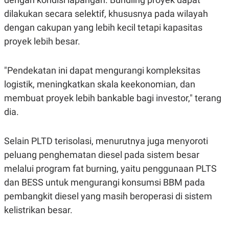
R
T
dilakukan secara selektif, khususnya pada wilayah
I
S
dengan cakupan yang lebih kecil tetapi kapasitas
I
N
proyek lebih besar.
G
K
G
"Pendekatan ini dapat mengurangi kompleksitas
M
logistik, meningkatkan skala keekonomian, dan
E
D
membuat proyek lebih bankable bagi investor," terang
I
A
dia.
.
I
D
Selain PLTD terisolasi, menurutnya juga menyoroti
peluang penghematan diesel pada sistem besar
melalui program fat burning, yaitu penggunaan PLTS
SITEMAP
PROFILE
TERM
OF
dan BESS untuk mengurangi konsumsi BBM pada
USE
pembangkit diesel yang masih beroperasi di sistem
PEDOMAN
PEMBERITAAN
kelistrikan besar.
SIBER
PRIVACY