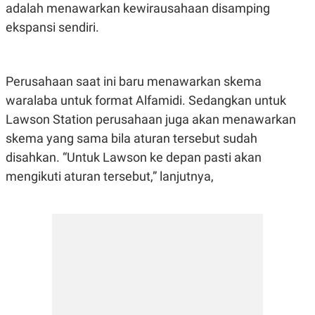
E
adalah menawarkan kewirausahaan disamping
R
ekspansi sendiri.
F
B
O
U
K
S
U
I
S
N
Perusahaan saat ini baru menawarkan skema
E
waralaba untuk format Alfamidi. Sedangkan untuk
S
S
Lawson Station perusahaan juga akan menawarkan
I
N
skema yang sama bila aturan tersebut sudah
S
disahkan. “Untuk Lawson ke depan pasti akan
I
G
mengikuti aturan tersebut,” lanjutnya,
H
T
S
B
T
E
O
L
C
A
K
N
S
J
E
A
T
O
U
N
P