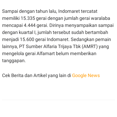
C
L
A
E
D
A
Sampai dengan tahun lalu, Indomaret tercatat
E
S
memiliki 15.335 gerai dengan jumlah gerai waralaba
M
E
Y
.
mencapai 4.444 gerai. Dirinya menyampaikan sampai
I
D
dengan kuartal I, jumlah tersebut sudah bertambah
L
K
menjadi 15.600 gerai Indomaret. Sedangkan pemain
A
I
N
N
lainnya, PT Sumber Alfaria Trijaya Tbk (AMRT) yang
G
E
mengelola gerai Alfamart belum memberikan
G
R
A
J
tanggapan.
N
A
A
E
N
M
Cek Berita dan Artikel yang lain di
Google News
C
I
E
T
T
E
A
N
K
E
A
P
D
A
V
P
E
E
R