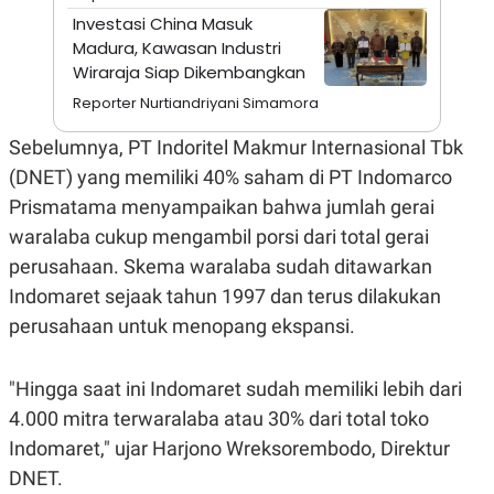
S
A
Investasi China Masuk
A
G
T
E
Madura, Kawasan Industri
D
S
Wiraraja Siap Dikembangkan
A
T
Reporter Nurtiandriyani Simamora
A
K
L
Sebelumnya, PT Indoritel Makmur Internasional Tbk
O
I
(DNET) yang memiliki 40% saham di PT Indomarco
N
P
T
S
Prismatama menyampaikan bahwa jumlah gerai
A
U
N
S
waralaba cukup mengambil porsi dari total gerai
T
perusahaan. Skema waralaba sudah ditawarkan
V
Indomaret sejaak tahun 1997 dan terus dilakukan
perusahaan untuk menopang ekspansi.
JARINGAN
K
P
"Hingga saat ini Indomaret sudah memiliki lebih dari
O
R
N
E
4.000 mitra terwaralaba atau 30% dari total toko
T
S
Indomaret," ujar Harjono Wreksorembodo, Direktur
A
S
N
R
DNET.
A
E