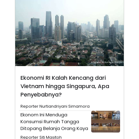
A
I
S
V
K
E
E
M
E
N
T
E
R
I
A
N
L
E
Ekonomi RI Kalah Kencang dari
S
T
Vietnam hingga Singapura, Apa
A
Penyebabnya?
R
I
Reporter Nurtiandriyani Simamora
Ekonom Ini Menduga
KANAL
Konsumsi Rumah Tangga
Ditopang Belanja Orang Kaya
P
I
U
M
Reporter Siti Masitoh