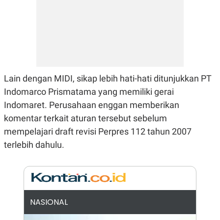
N
S
E
E
W
R
S
E
S
M
E
O
T
N
U
I
P
A
Lain dengan MIDI, sikap lebih hati-hati ditunjukkan PT
A
K
Indomarco Prismatama yang memiliki gerai
D
I
V
L
Indomaret. Perusahaan enggan memberikan
A
S
komentar terkait aturan tersebut sebelum
K
mempelajari draft revisi Perpres 112 tahun 2007
O
R
terlebih dahulu.
P
O
R
A
S
I
K
N
NASIONAL
I
A
L
T