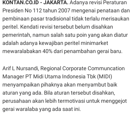
KONTAN.CO.ID - JAKARTA.
Adanya revisi Peraturan
A
A
S
L
Presiden No 112 tahun 2007 mengenai penataan dan
I
pembinaan pasar tradisional tidak terlalu merisaukan
K
I
peritel. Kendati revisi tersebut belum disahkan
E
N
U
D
pemerintah, namun salah satu poin yang akan diatur
A
U
N
S
adalah adanya kewajiban peritel minimarket
G
T
mewaralabakan 40% dari penambahan gerai baru.
A
R
N
I
P
I
Arif L Nursandi, Regional Corporate Communcation
E
N
L
T
Manager PT Midi Utama Indonesia Tbk (MIDI)
U
E
A
R
menyampaikan pihaknya akan menyambut baik
N
N
aturan yang ada. Bila aturan tersebut disahkan,
G
A
U
S
perusahaan akan lebih termotivasi untuk menggejot
S
I
A
O
gerai waralaba yang ada saat ini.
H
N
A
A
L
P
R
E
E