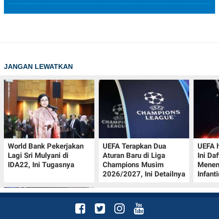
JANGAN LEWATKAN
World Bank Pekerjakan
UEFA Terapkan Dua
UEFA h
Lagi Sri Mulyani di
Aturan Baru di Liga
Ini Da
IDA22, Ini Tugasnya
Champions Musim
Menen
2026/2027, Ini Detailnya
Infant