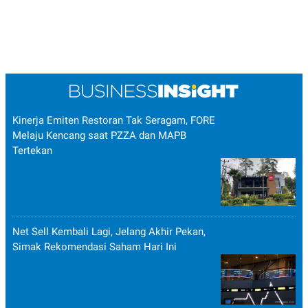
Kinerja Emiten Restoran Tak Seragam, FORE
Melaju Kencang saat PZZA dan MAPB
Tertekan
Net Sell Kembali Lagi, Jelang Akhir Pekan,
Simak Rekomendasi Saham Hari Ini