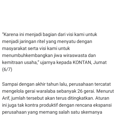
E
E
H
S
A
T
T
Y
A
L
N
E
E
A
N
N
“Karena ini menjadi bagian dari visi kami untuk
G
A
L
L
menjadi jaringan ritel yang menyatu dengan
I
I
masyarakat serta visi kami untuk
S
S
H
I
menumbuhkembangkan jiwa wiraswasta dan
S
kemitraan usaha,” ujarnya kepada KONTAN, Jumat
E
K
X
O
(6/7)
E
L
C
O
U
M
Sampai dengan akhir tahun lalu, perusahaan tercatat
T
I
mengelola gerai waralaba sebanyak 26 gerai. Menurut
V
E
Arif, jumlah tersebut akan terus ditingkatkan. Aturan
C
ini juga tak kontra produktif dengan rencana ekspansi
O
R
perusahaan yang memang salah satu skemanya
N