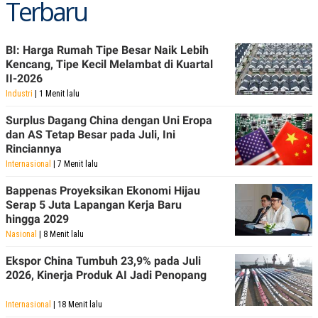
Terbaru
R
T
I
S
I
BI: Harga Rumah Tipe Besar Naik Lebih
N
G
Kencang, Tipe Kecil Melambat di Kuartal
II-2026
K
G
Industri
| 1 Menit lalu
M
E
Surplus Dagang China dengan Uni Eropa
D
dan AS Tetap Besar pada Juli, Ini
I
Rinciannya
A
.
Internasional
| 7 Menit lalu
I
D
Bappenas Proyeksikan Ekonomi Hijau
Serap 5 Juta Lapangan Kerja Baru
hingga 2029
Nasional
| 8 Menit lalu
SITEMAP
PROFILE
TERM
OF
USE
Ekspor China Tumbuh 23,9% pada Juli
2026, Kinerja Produk AI Jadi Penopang
PEDOMAN
PEMBERITAAN
SIBER
Internasional
| 18 Menit lalu
PRIVACY