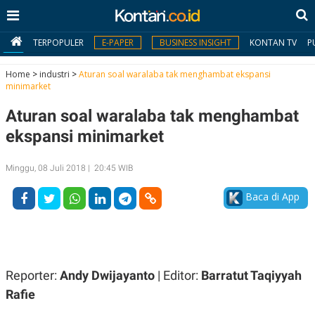
TERPOPULER
E-PAPER
BUSINESS INSIGHT
KONTAN TV
P
Home
>
industri
>
Aturan soal waralaba tak menghambat ekspansi
minimarket
MY
Aturan soal waralaba tak menghambat
KONTAN
ekspansi minimarket
Daftar
Minggu, 08 Juli 2018 | 20:45 WIB
Masuk
Baca di App
BERITA
I
N
N
A
Reporter:
Andy Dwijayanto
| Editor:
Barratut Taqiyyah
V
S
E
I
Rafie
S
O
T
N