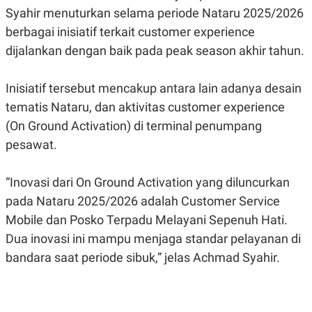
Syahir menuturkan selama periode Nataru 2025/2026
N
S
E
E
berbagai inisiatif terkait customer experience
W
R
S
E
dijalankan dengan baik pada peak season akhir tahun.
S
M
E
O
T
N
Inisiatif tersebut mencakup antara lain adanya desain
U
I
P
A
tematis Nataru, dan aktivitas customer experience
A
K
(On Ground Activation) di terminal penumpang
D
I
V
L
pesawat.
A
S
K
“Inovasi dari On Ground Activation yang diluncurkan
O
R
pada Nataru 2025/2026 adalah Customer Service
P
Mobile dan Posko Terpadu Melayani Sepenuh Hati.
O
R
Dua inovasi ini mampu menjaga standar pelayanan di
A
S
bandara saat periode sibuk,” jelas Achmad Syahir.
I
K
N
I
A
L
T