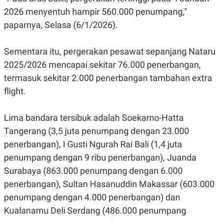
E
E
H
S
2026 menyentuh hampir 560.000 penumpang,"
A
T
T
Y
paparnya, Selasa (6/1/2026).
A
L
N
E
Sementara itu, pergerakan pesawat sepanjang Nataru
E
A
N
N
2025/2026 mencapai sekitar 76.000 penerbangan,
G
A
L
L
termasuk sekitar 2.000 penerbangan tambahan extra
I
I
flight.
S
S
H
I
S
Lima bandara tersibuk adalah Soekarno-Hatta
E
K
X
O
Tangerang (3,5 juta penumpang dengan 23.000
E
L
penerbangan), I Gusti Ngurah Rai Bali (1,4 juta
C
O
U
M
penumpang dengan 9 ribu penerbangan), Juanda
T
I
Surabaya (863.000 penumpang dengan 6.000
V
E
penerbangan), Sultan Hasanuddin Makassar (603.000
C
penumpang dengan 4.000 penerbangan) dan
O
R
Kualanamu Deli Serdang (486.000 penumpang
N