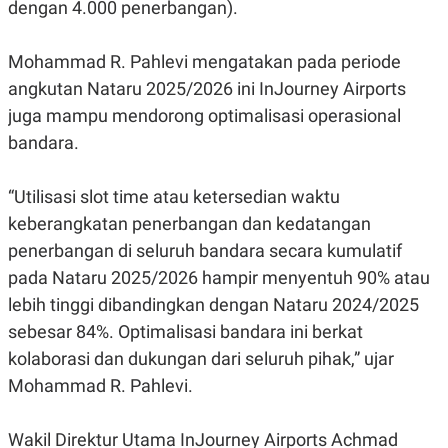
E
dengan 4.000 penerbangan).
R
F
B
Mohammad R. Pahlevi mengatakan pada periode
O
U
K
S
angkutan Nataru 2025/2026 ini InJourney Airports
U
I
S
N
juga mampu mendorong optimalisasi operasional
E
bandara.
S
S
I
N
“Utilisasi slot time atau ketersedian waktu
S
keberangkatan penerbangan dan kedatangan
I
G
penerbangan di seluruh bandara secara kumulatif
H
T
pada Nataru 2025/2026 hampir menyentuh 90% atau
S
B
lebih tinggi dibandingkan dengan Nataru 2024/2025
T
E
O
L
sebesar 84%. Optimalisasi bandara ini berkat
C
A
kolaborasi dan dukungan dari seluruh pihak,” ujar
K
N
S
J
Mohammad R. Pahlevi.
E
A
T
O
U
N
Wakil Direktur Utama InJourney Airports Achmad
P