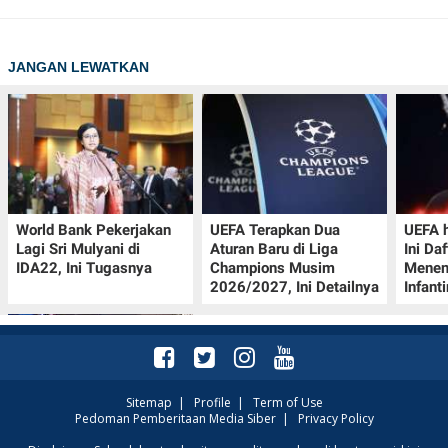
JANGAN LEWATKAN
World Bank Pekerjakan
UEFA Terapkan Dua
UEFA h
Lagi Sri Mulyani di
Aturan Baru di Liga
Ini Da
IDA22, Ini Tugasnya
Champions Musim
Menen
2026/2027, Ini Detailnya
Infant
Sitemap
|
Profile
|
Term of Use
Pedoman Pemberitaan Media Siber
|
Privacy Policy