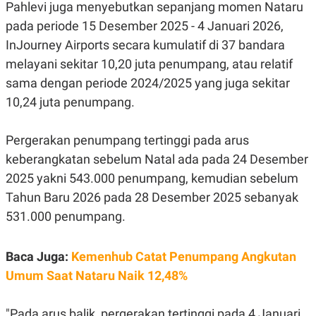
Pahlevi juga menyebutkan sepanjang momen Nataru
R
G
S
I
pada periode 15 Desember 2025 - 4 Januari 2026,
O
O
N
N
InJourney Airports secara kumulatif di 37 bandara
A
A
melayani sekitar 10,20 juta penumpang, atau relatif
L
L
F
sama dengan periode 2024/2025 yang juga sekitar
I
N
10,24 juta penumpang.
A
N
C
Pergerakan penumpang tertinggi pada arus
E
keberangkatan sebelum Natal ada pada 24 Desember
Y
C
A
A
2025 yakni 543.000 penumpang, kemudian sebelum
N
R
Tahun Baru 2026 pada 28 Desember 2025 sebanyak
G
I
T
T
531.000 penumpang.
E
A
R
H
.
U
.
Baca Juga:
Kemenhub Catat Penumpang Angkutan
.
Umum Saat Nataru Naik 12,48%
K
L
E
I
S
F
"Pada arus balik, pergerakan tertinggi pada 4 Januari