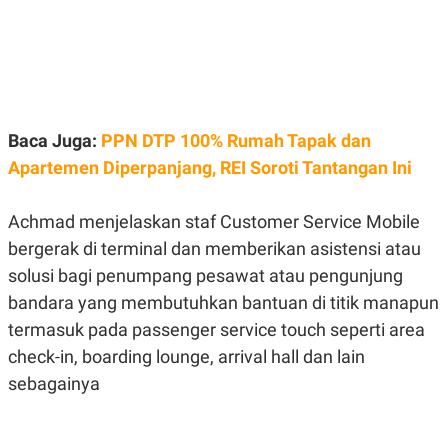
S
A
A
G
T
E
D
S
A
T
A
K
L
Baca Juga:
PPN DTP 100% Rumah Tapak dan
O
I
N
P
Apartemen Diperpanjang, REI Soroti Tantangan Ini
T
S
A
U
N
S
Achmad menjelaskan staf Customer Service Mobile
T
V
bergerak di terminal dan memberikan asistensi atau
solusi bagi penumpang pesawat atau pengunjung
JARINGAN
bandara yang membutuhkan bantuan di titik manapun
termasuk pada passenger service touch seperti area
K
P
check-in, boarding lounge, arrival hall dan lain
O
R
N
E
sebagainya
T
S
A
S
N
R
A
E