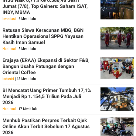
IHSG Naik 0,71% ke 6.388,48 Sesi I
R
T
Jumat (7/8), Top Gainers: Saham ISAT,
I
INDY, MBMA
S
I
Investasi
| 6 Menit lalu
N
G
Ratusan Siswa Keracunan MBG, BGN
K
Hentikan Operasional SPPG Yayasan
G
Kasih Iman Samuel
M
E
Nasional
| 8 Menit lalu
D
I
Erajaya (ERAA) Ekspansi di Sektor F&B,
A
Bangun Usaha Patungan dengan
.
Oriental Coffee
I
D
Industri
| 13 Menit lalu
BI Mencatat Uang Primer Tumbuh 17,1%
Menjadi Rp 1.154,5 Triliun Pada Juli
SITEMAP
PROFILE
TERM
2026
OF
Nasional
| 17 Menit lalu
USE
PEDOMAN
Menhub Pastikan Perpres Terkait Ojek
PEMBERITAAN
Online Akan Terbit Sebelum 17 Agustus
SIBER
2026
PRIVACY