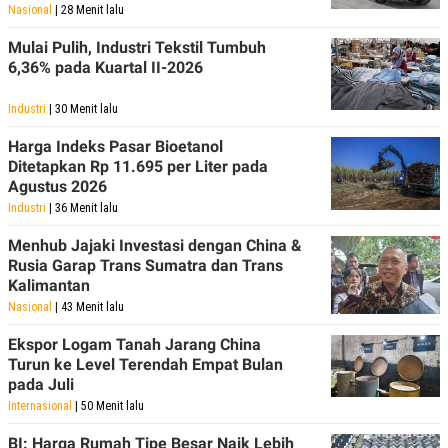
Nasional
| 28 Menit lalu
POLICY
Mulai Pulih, Industri Tekstil Tumbuh
6,36% pada Kuartal II-2026
Industri
| 30 Menit lalu
Harga Indeks Pasar Bioetanol
Ditetapkan Rp 11.695 per Liter pada
Agustus 2026
Industri
| 36 Menit lalu
Menhub Jajaki Investasi dengan China &
Rusia Garap Trans Sumatra dan Trans
Kalimantan
Nasional
| 43 Menit lalu
Ekspor Logam Tanah Jarang China
Turun ke Level Terendah Empat Bulan
pada Juli
Internasional
| 50 Menit lalu
BI: Harga Rumah Tipe Besar Naik Lebih