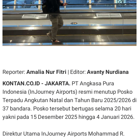
A
A
S
L
I
K
I
E
N
U
D
A
U
N
S
G
T
A
R
N
I
P
I
E
N
Reporter:
Amalia Nur Fitri
| Editor:
Avanty Nurdiana
L
T
U
E
KONTAN.CO.ID - JAKARTA.
PT Angkasa Pura
A
R
N
N
Indonesia (InJourney Airports) resmi menutup Posko
G
A
Terpadu Angkutan Natal dan Tahun Baru 2025/2026 di
U
S
S
I
37 bandara. Posko tersebut bertugas selama 20 hari
A
O
H
N
yakni pada 15 Desember 2025 hingga 4 Januari 2026.
A
A
L
P
R
Direktur Utama InJourney Airports Mohammad R.
E
E