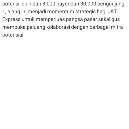
potensi lebih dari 8.000 buyer dan 30.000 pengunjung
R
G
S
I
1, ajang ini menjadi momentum strategis bagi J&T
O
O
N
N
Express untuk memperluas pangsa pasar sekaligus
A
A
membuka peluang kolaborasi dengan berbagai mitra
L
L
F
potensial.
I
N
A
N
C
E
Y
C
A
A
N
R
G
I
T
T
E
A
R
H
.
U
.
.
K
L
E
I
S
F