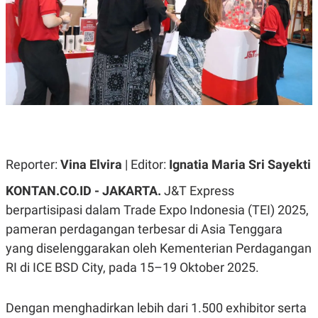
A
A
S
L
I
K
I
E
N
U
D
A
U
N
S
G
T
A
R
N
I
P
I
E
N
Reporter:
Vina Elvira
| Editor:
Ignatia Maria Sri Sayekti
L
T
U
E
KONTAN.CO.ID - JAKARTA.
J&T Express
A
R
N
N
berpartisipasi dalam Trade Expo Indonesia (TEI) 2025,
G
A
pameran perdagangan terbesar di Asia Tenggara
U
S
S
I
yang diselenggarakan oleh Kementerian Perdagangan
A
O
H
N
RI di ICE BSD City, pada 15–19 Oktober 2025.
A
A
L
P
R
Dengan menghadirkan lebih dari 1.500 exhibitor serta
E
E