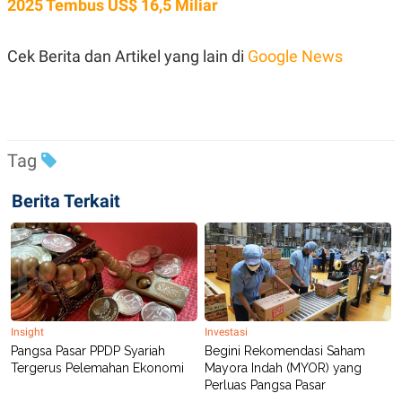
2025 Tembus US$ 16,5 Miliar
R
T
I
S
I
Cek Berita dan Artikel yang lain di
Google News
N
G
K
G
M
E
Tag
D
I
A
Berita Terkait
.
I
D
SITEMAP
PROFILE
TERM
OF
USE
Insight
Investasi
PEDOMAN
Pangsa Pasar PPDP Syariah
Begini Rekomendasi Saham
PEMBERITAAN
Tergerus Pelemahan Ekonomi
Mayora Indah (MYOR) yang
SIBER
Perluas Pangsa Pasar
PRIVACY