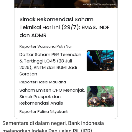
A
I
S
V
K
E
E
Simak Rekomendasi Saham
M
E
Teknikal Hari Ini (29/7): EMAS, INDF
N
dan ADMR
T
E
R
Reporter Vatrischa Putri Nur
I
Daftar Saham PER Terendah
A
N
& Tertinggi LQ45 (28 Juli
L
2026), ANTM dan BUMI Jadi
E
Sorotan
S
T
Reporter Hasbi Maulana
A
Saham Emiten CPO Menanjak,
R
I
Simak Prospek dan
Rekomendasi Analis
KANAL
Reporter Pulina Nityakanti
Sementara di dalam negeri, Bank Indonesia
P
I
U
M
melaporkan Indeks Penjualan Riil (IPR)