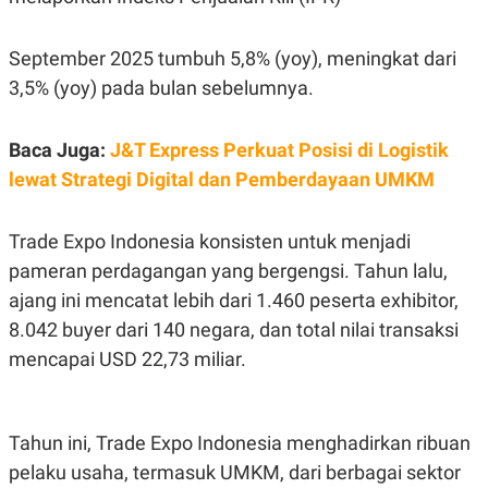
S
A
A
G
T
E
September 2025 tumbuh 5,8% (yoy), meningkat dari
D
S
A
3,5% (yoy) pada bulan sebelumnya.
T
A
K
L
Baca Juga:
J&T Express Perkuat Posisi di Logistik
O
I
N
P
lewat Strategi Digital dan Pemberdayaan UMKM
T
S
A
U
N
S
Trade Expo Indonesia konsisten untuk menjadi
T
V
pameran perdagangan yang bergengsi. Tahun lalu,
ajang ini mencatat lebih dari 1.460 peserta exhibitor,
JARINGAN
8.042 buyer dari 140 negara, dan total nilai transaksi
mencapai USD 22,73 miliar.
K
P
O
R
N
E
T
S
A
S
Tahun ini, Trade Expo Indonesia menghadirkan ribuan
N
R
pelaku usaha, termasuk UMKM, dari berbagai sektor
A
E