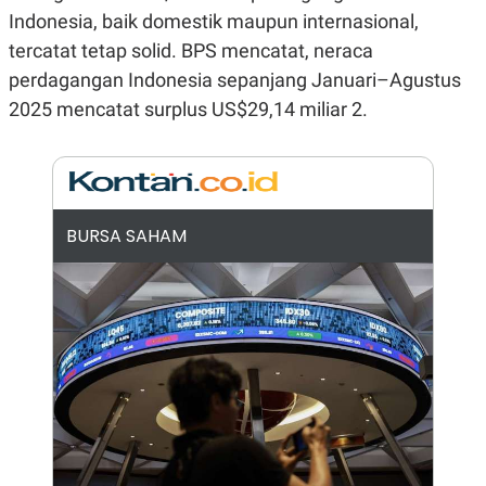
Indonesia, baik domestik maupun internasional,
N
S
E
E
tercatat tetap solid. BPS mencatat, neraca
W
R
S
E
perdagangan Indonesia sepanjang Januari–Agustus
S
M
2025 mencatat surplus US$29,14 miliar 2.
E
O
T
N
U
I
P
A
A
K
D
I
V
L
BURSA SAHAM
A
S
K
O
R
P
O
R
A
S
I
K
N
I
A
L
T