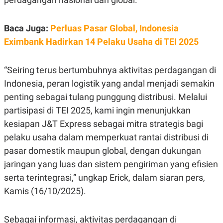
E
R
F
B
Baca Juga:
Perluas Pasar Global, Indonesia
O
U
K
S
Eximbank Hadirkan 14 Pelaku Usaha di TEI 2025
U
I
S
N
E
“Seiring terus bertumbuhnya aktivitas perdagangan di
S
S
Indonesia, peran logistik yang andal menjadi semakin
I
N
penting sebagai tulang punggung distribusi. Melalui
S
partisipasi di TEI 2025, kami ingin menunjukkan
I
G
kesiapan J&T Express sebagai mitra strategis bagi
H
T
pelaku usaha dalam memperkuat rantai distribusi di
S
B
pasar domestik maupun global, dengan dukungan
T
E
jaringan yang luas dan sistem pengiriman yang efisien
O
L
C
A
serta terintegrasi,” ungkap Erick, dalam siaran pers,
K
N
S
J
Kamis (16/10/2025).
E
A
T
O
U
N
Sebagai informasi, aktivitas perdagangan di
P