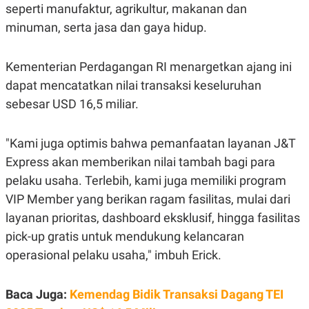
C
L
seperti manufaktur, agrikultur, makanan dan
A
E
D
A
minuman, serta jasa dan gaya hidup.
E
S
M
E
Y
.
Kementerian Perdagangan RI menargetkan ajang ini
I
D
dapat mencatatkan nilai transaksi keseluruhan
L
K
sebesar USD 16,5 miliar.
A
I
N
N
G
E
"Kami juga optimis bahwa pemanfaatan layanan J&T
G
R
A
J
Express akan memberikan nilai tambah bagi para
N
A
A
E
pelaku usaha. Terlebih, kami juga memiliki program
N
M
C
I
VIP Member yang berikan ragam fasilitas, mulai dari
E
T
layanan prioritas, dashboard eksklusif, hingga fasilitas
T
E
A
N
pick-up gratis untuk mendukung kelancaran
K
operasional pelaku usaha," imbuh Erick.
E
A
P
D
A
V
P
E
Baca Juga:
Kemendag Bidik Transaksi Dagang TEI
E
R