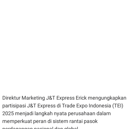
E
E
H
S
A
T
T
Y
A
L
N
E
E
A
N
N
G
A
L
L
I
I
S
S
H
I
S
E
K
X
O
E
L
C
O
U
M
T
Direktur Marketing J&T Express Erick mengungkapkan
I
V
partisipasi J&T Express di Trade Expo Indonesia (TEI)
E
C
2025 menjadi langkah nyata perusahaan dalam
O
memperkuat peran di sistem rantai pasok
R
N
perdagangan nasional dan global.