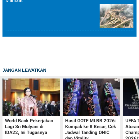
Manfaat
JANGAN LEWATKAN
World Bank Pekerjakan
Hasil GOTF MLBB 2026:
UEFA 
Lagi Sri Mulyani di
Kompak ke 8 Besar, Cek
Aturan
IDA22, Ini Tugasnya
Jadwal Tanding ONIC
Champ
dan Vitality
2026/2