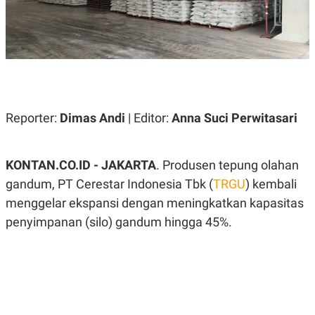
A
A
S
L
I
K
I
E
N
U
D
A
U
N
S
G
T
Reporter:
Dimas Andi
| Editor:
Anna Suci Perwitasari
A
R
N
I
P
I
E
N
KONTAN.CO.ID - JAKARTA
. Produsen tepung olahan
L
T
U
E
gandum, PT Cerestar Indonesia Tbk (
TRGU
) kembali
A
R
menggelar ekspansi dengan meningkatkan kapasitas
N
N
G
A
penyimpanan (silo) gandum hingga 45%.
U
S
S
I
A
O
H
N
A
A
L
P
R
E
E