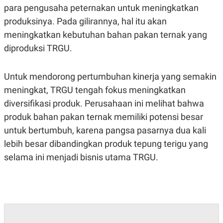
S
A
para pengusaha peternakan untuk meningkatkan
A
G
T
E
produksinya. Pada gilirannya, hal itu akan
D
S
meningkatkan kebutuhan bahan pakan ternak yang
A
T
diproduksi TRGU.
A
K
L
O
I
Untuk mendorong pertumbuhan kinerja yang semakin
N
P
T
S
meningkat, TRGU tengah fokus meningkatkan
A
U
diversifikasi produk. Perusahaan ini melihat bahwa
N
S
T
produk bahan pakan ternak memiliki potensi besar
V
untuk bertumbuh, karena pangsa pasarnya dua kali
lebih besar dibandingkan produk tepung terigu yang
JARINGAN
selama ini menjadi bisnis utama TRGU.
K
P
O
R
N
E
T
S
A
S
N
R
A
E