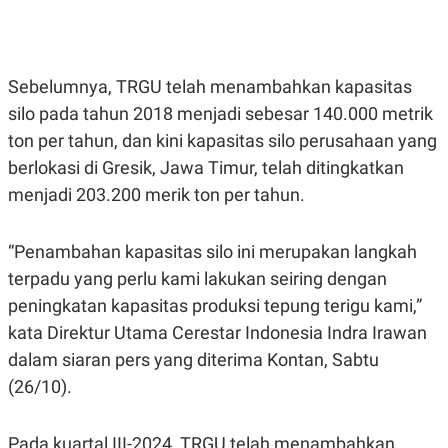
E
E
H
S
A
T
T
Y
A
L
N
E
Sebelumnya, TRGU telah menambahkan kapasitas
E
A
silo pada tahun 2018 menjadi sebesar 140.000 metrik
N
N
ton per tahun, dan kini kapasitas silo perusahaan yang
G
A
L
L
berlokasi di Gresik, Jawa Timur, telah ditingkatkan
I
I
S
S
menjadi 203.200 merik ton per tahun.
H
I
S
E
K
“Penambahan kapasitas silo ini merupakan langkah
X
O
terpadu yang perlu kami lakukan seiring dengan
E
L
C
O
peningkatan kapasitas produksi tepung terigu kami,”
U
M
T
kata Direktur Utama Cerestar Indonesia Indra Irawan
I
V
dalam siaran pers yang diterima Kontan, Sabtu
E
(26/10).
C
O
R
N
Pada kuartal III-2024, TRGU telah menambahkan