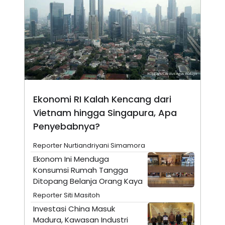
N
S
E
E
W
R
S
E
S
M
E
O
T
N
U
I
P
A
A
K
D
I
Ekonomi RI Kalah Kencang dari
V
L
Vietnam hingga Singapura, Apa
A
S
Penyebabnya?
K
O
R
Reporter Nurtiandriyani Simamora
P
Ekonom Ini Menduga
O
R
Konsumsi Rumah Tangga
A
Ditopang Belanja Orang Kaya
S
I
Reporter Siti Masitoh
K
N
Investasi China Masuk
I
A
Madura, Kawasan Industri
L
T