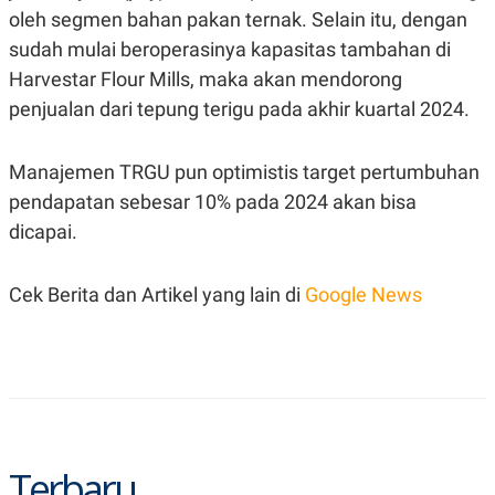
R
T
oleh segmen bahan pakan ternak. Selain itu, dengan
I
S
sudah mulai beroperasinya kapasitas tambahan di
I
Harvestar Flour Mills, maka akan mendorong
N
G
penjualan dari tepung terigu pada akhir kuartal 2024.
K
G
M
Manajemen TRGU pun optimistis target pertumbuhan
E
D
pendapatan sebesar 10% pada 2024 akan bisa
I
dicapai.
A
.
I
D
Cek Berita dan Artikel yang lain di
Google News
SITEMAP
PROFILE
TERM
OF
USE
PEDOMAN
PEMBERITAAN
SIBER
Terbaru
PRIVACY