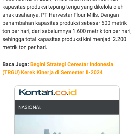
E
kapasitas produksi tepung terigu yang dikelola oleh
R
F
B
anak usahanya, PT Harvestar Flour Mills. Dengan
O
U
penambahan kapasitas produksi sebesar 600 metrik
K
S
U
I
ton per hari, dari sebelumnya 1.600 metrik ton per hari,
S
N
E
sehingga total kapasitas produksi kini menjadi 2.200
S
metrik ton per hari.
S
I
N
S
Baca Juga:
Begini Strategi Cerestar Indonesia
I
G
(TRGU) Kerek Kinerja di Semester II-2024
H
T
S
B
T
E
O
L
C
A
NASIONAL
K
N
S
J
E
A
T
O
U
N
P