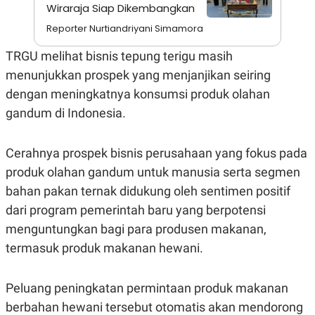
A
I
Wiraraja Siap Dikembangkan
S
V
K
E
Reporter Nurtiandriyani Simamora
E
M
TRGU melihat bisnis tepung terigu masih
E
N
menunjukkan prospek yang menjanjikan seiring
T
dengan meningkatnya konsumsi produk olahan
E
R
gandum di Indonesia.
I
A
N
Cerahnya prospek bisnis perusahaan yang fokus pada
L
E
produk olahan gandum untuk manusia serta segmen
S
bahan pakan ternak didukung oleh sentimen positif
T
A
dari program pemerintah baru yang berpotensi
R
I
menguntungkan bagi para produsen makanan,
termasuk produk makanan hewani.
KANAL
Peluang peningkatan permintaan produk makanan
P
I
berbahan hewani tersebut otomatis akan mendorong
U
M