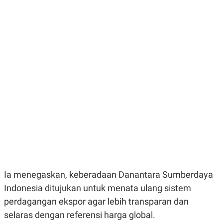
E
E
H
S
A
T
T
Y
A
L
N
E
E
A
N
N
G
A
L
L
I
I
S
S
H
I
S
E
K
X
O
E
L
C
O
U
M
T
I
Ia menegaskan, keberadaan Danantara Sumberdaya
V
E
Indonesia ditujukan untuk menata ulang sistem
C
perdagangan ekspor agar lebih transparan dan
O
R
selaras dengan referensi harga global.
N