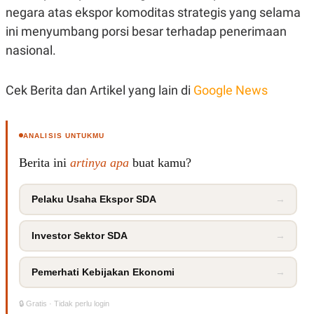
C
L
negara atas ekspor komoditas strategis yang selama
A
E
D
A
ini menyumbang porsi besar terhadap penerimaan
E
S
M
E
nasional.
Y
.
I
D
Cek Berita dan Artikel yang lain di
Google News
L
K
A
I
N
N
G
E
ANALISIS UNTUKMU
G
R
A
J
Berita ini
artinya apa
buat kamu?
N
A
A
E
N
M
Pelaku Usaha Ekspor SDA
→
C
I
E
T
T
E
A
N
Investor Sektor SDA
→
K
E
A
Pemerhati Kebijakan Ekonomi
→
P
D
A
V
P
E
🔒 Gratis · Tidak perlu login
E
R