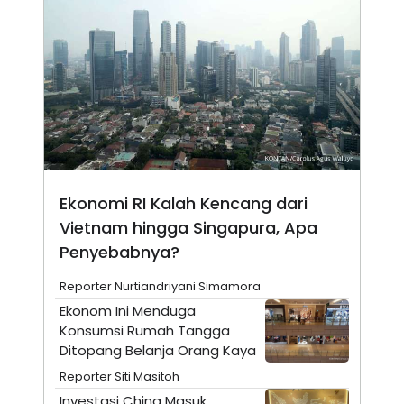
A
I
S
V
K
E
E
M
E
N
T
E
R
I
A
N
Ekonomi RI Kalah Kencang dari
L
E
Vietnam hingga Singapura, Apa
S
T
Penyebabnya?
A
R
Reporter Nurtiandriyani Simamora
I
Ekonom Ini Menduga
Konsumsi Rumah Tangga
KANAL
Ditopang Belanja Orang Kaya
Reporter Siti Masitoh
P
I
U
M
Investasi China Masuk