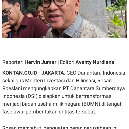
A
A
S
L
I
K
I
E
N
U
D
A
U
N
S
G
T
A
R
N
I
P
I
Reporter:
Hervin Jumar
| Editor:
Avanty Nurdiana
E
N
L
T
KONTAN.CO.ID - JAKARTA.
CEO Danantara Indonesia
U
E
A
R
sekaligus Menteri Investasi dan Hilirisasi, Rosan
N
N
Roeslani mengungkapkan PT Danantara Sumberdaya
G
A
U
S
Indonesia (DSI) disiapkan untuk bertransformasi
S
I
A
O
menjadi badan usaha milik negara (BUMN) di tengah
H
N
fase awal pembentukan entitas tersebut.
A
A
L
P
R
Rosan menyebut, penguatan peran perusahaan ini
E
E