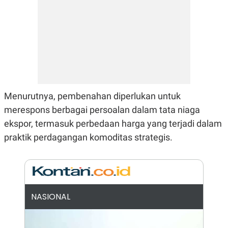
N
S
E
E
W
R
S
E
S
M
E
O
T
N
U
I
P
A
A
K
Menurutnya, pembenahan diperlukan untuk
D
I
V
L
merespons berbagai persoalan dalam tata niaga
A
S
ekspor, termasuk perbedaan harga yang terjadi dalam
K
praktik perdagangan komoditas strategis.
O
R
P
O
R
A
S
I
NASIONAL
K
N
I
A
L
T