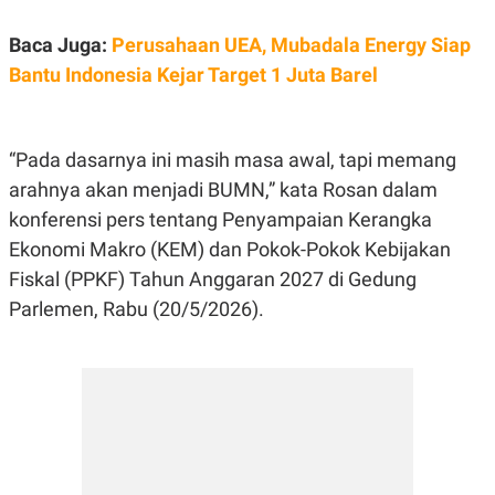
E
R
Baca Juga:
Perusahaan UEA, Mubadala Energy Siap
F
B
O
U
Bantu Indonesia Kejar Target 1 Juta Barel
K
S
U
I
S
N
E
“Pada dasarnya ini masih masa awal, tapi memang
S
S
arahnya akan menjadi BUMN,” kata Rosan dalam
I
N
konferensi pers tentang Penyampaian Kerangka
S
I
Ekonomi Makro (KEM) dan Pokok-Pokok Kebijakan
G
Fiskal (PPKF) Tahun Anggaran 2027 di Gedung
H
T
Parlemen, Rabu (20/5/2026).
S
B
T
E
O
L
C
A
K
N
S
J
E
A
T
O
U
N
P