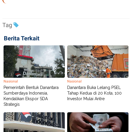
R
T
I
S
I
N
Tag
G
K
Berita Terkait
G
M
E
D
I
A
.
I
D
Nasional
Nasional
Pemerintah Bentuk Danantara
Danantara Buka Lelang PSEL
Sumberdaya Indonesia,
Tahap Kedua di 20 Kota, 100
SITEMAP
PROFILE
TERM
Kendalikan Ekspor SDA
Investor Mulai Antre
OF
Strategis
USE
PEDOMAN
PEMBERITAAN
SIBER
PRIVACY