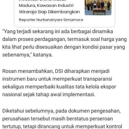
S
A
Madura, Kawasan Industri
A
G
T
E
Wiraraja Siap Dikembangkan
D
S
Reporter Nurtiandriyani Simamora
A
T
A
"Yang terjadi sekarang ini ada berbagai dinamika
K
L
dalam proses perdagangan, termasuk soal harga yang
O
I
N
P
kita lihat perlu disesuaikan dengan kondisi pasar yang
T
S
sebenarnya," katanya.
A
U
N
S
T
V
Rosan menambahkan, DSI diharapkan menjadi
instrumen baru untuk memperkuat transparansi
JARINGAN
sekaligus memperbaiki kualitas tata kelola ekspor
nasional sejak tahap awal implementasi.
K
P
O
R
N
E
Diketahui sebelumnya, pada dokumen pengesahan,
T
S
A
S
perusahaan tersebut masih berstatus perseroan
N
R
tertutup, tetapi dirancang untuk memperkuat kontrol
A
E