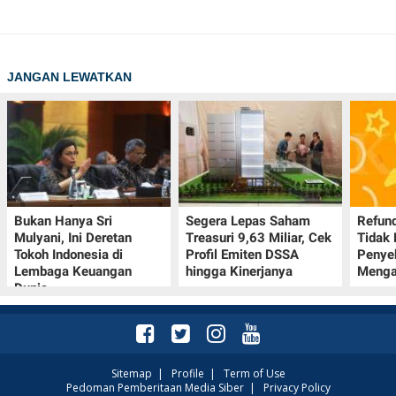
JANGAN LEWATKAN
Bukan Hanya Sri
Segera Lepas Saham
Refund
Mulyani, Ini Deretan
Treasuri 9,63 Miliar, Cek
Tidak 
Tokoh Indonesia di
Profil Emiten DSSA
Penye
Lembaga Keuangan
hingga Kinerjanya
Menga
Dunia
Sitemap
|
Profile
|
Term of Use
Pedoman Pemberitaan Media Siber
|
Privacy Policy