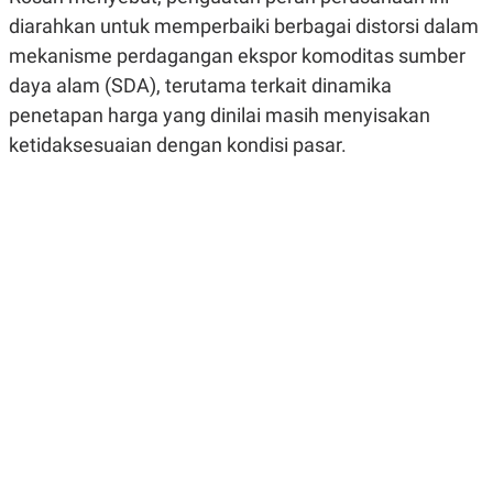
R
G
diarahkan untuk memperbaiki berbagai distorsi dalam
S
I
O
O
mekanisme perdagangan ekspor komoditas sumber
N
N
daya alam (SDA), terutama terkait dinamika
A
A
L
L
penetapan harga yang dinilai masih menyisakan
F
I
ketidaksesuaian dengan kondisi pasar.
N
A
N
C
E
Y
C
A
A
N
R
G
I
T
T
E
A
R
H
.
U
.
.
K
L
E
I
S
F