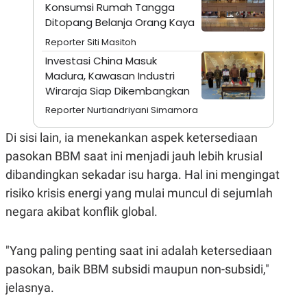
A
I
Konsumsi Rumah Tangga
S
V
Ditopang Belanja Orang Kaya
K
E
E
Reporter Siti Masitoh
M
Investasi China Masuk
E
N
Madura, Kawasan Industri
T
Wiraraja Siap Dikembangkan
E
R
Reporter Nurtiandriyani Simamora
I
A
Di sisi lain, ia menekankan aspek ketersediaan
N
L
pasokan BBM saat ini menjadi jauh lebih krusial
E
dibandingkan sekadar isu harga. Hal ini mengingat
S
T
risiko krisis energi yang mulai muncul di sejumlah
A
R
negara akibat konflik global.
I
"Yang paling penting saat ini adalah ketersediaan
KANAL
pasokan, baik BBM subsidi maupun non-subsidi,"
jelasnya.
P
I
U
M