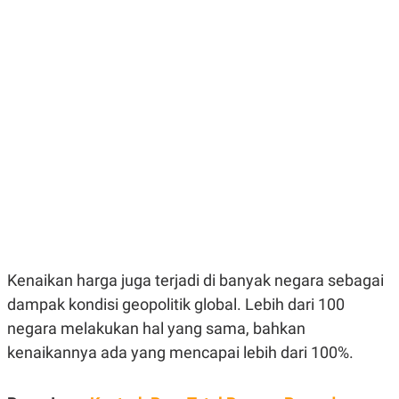
E
E
H
S
A
T
T
Y
A
L
N
E
E
A
N
N
G
A
L
L
I
I
S
S
H
I
S
E
K
X
O
E
L
C
O
U
M
Kenaikan harga juga terjadi di banyak negara sebagai
T
dampak kondisi geopolitik global. Lebih dari 100
I
V
negara melakukan hal yang sama, bahkan
E
C
kenaikannya ada yang mencapai lebih dari 100%.
O
R
N