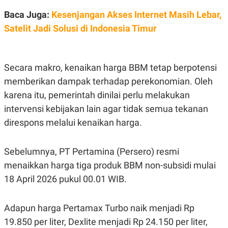
S
A
A
G
Baca Juga:
Kesenjangan Akses Internet Masih Lebar,
T
E
Satelit Jadi Solusi di Indonesia Timur
D
S
A
T
A
K
L
Secara makro, kenaikan harga BBM tetap berpotensi
O
I
memberikan dampak terhadap perekonomian. Oleh
N
P
T
S
karena itu, pemerintah dinilai perlu melakukan
A
U
N
S
intervensi kebijakan lain agar tidak semua tekanan
T
direspons melalui kenaikan harga.
V
JARINGAN
Sebelumnya,
PT Pertamina (Persero)
resmi
menaikkan harga tiga produk BBM non-subsidi mulai
K
P
18 April 2026 pukul 00.01 WIB.
O
R
N
E
T
S
A
S
Adapun harga Pertamax Turbo naik menjadi Rp
N
R
19.850 per liter, Dexlite menjadi Rp 24.150 per liter,
A
E