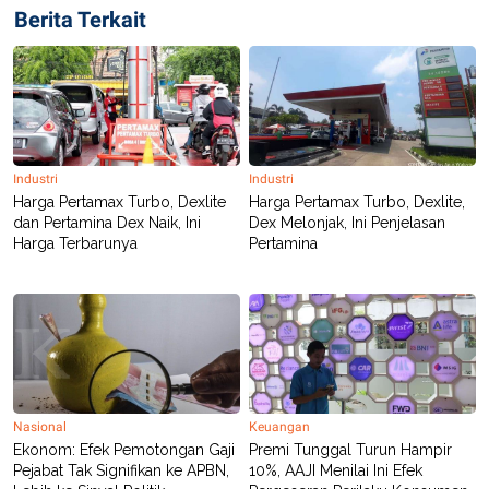
R
T
Berita Terkait
I
S
I
N
G
K
G
M
E
Industri
Industri
D
Harga Pertamax Turbo, Dexlite
Harga Pertamax Turbo, Dexlite,
I
dan Pertamina Dex Naik, Ini
Dex Melonjak, Ini Penjelasan
A
Harga Terbarunya
Pertamina
.
I
D
SITEMAP
PROFILE
TERM
OF
USE
PEDOMAN
Nasional
Keuangan
PEMBERITAAN
Ekonom: Efek Pemotongan Gaji
Premi Tunggal Turun Hampir
SIBER
Pejabat Tak Signifikan ke APBN,
10%, AAJI Menilai Ini Efek
PRIVACY