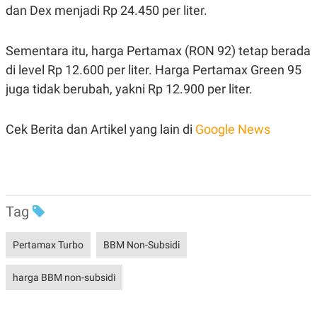
C
L
dan Dex menjadi Rp 24.450 per liter.
A
E
D
A
E
S
M
E
Sementara itu, harga Pertamax (RON 92) tetap berada
Y
.
di level Rp 12.600 per liter. Harga Pertamax Green 95
I
D
juga tidak berubah, yakni Rp 12.900 per liter.
L
K
A
I
N
N
Cek Berita dan Artikel yang lain di
Google News
G
E
G
R
A
J
N
A
A
E
N
M
C
I
Tag
E
T
T
E
A
N
Pertamax Turbo
BBM Non-Subsidi
K
E
A
harga BBM non-subsidi
P
D
A
V
P
E
E
R