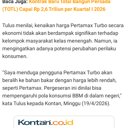
Baca Juga:
Kontrak Baru Total Bangun Persada
E
R
(TOTL) Capai Rp 2,6 Triliun per Kuartal I 2026
F
B
O
U
K
S
Tulus menilai, kenaikan harga Pertamax Turbo secara
U
I
S
N
ekonomi tidak akan berdampak signifikan terhadap
E
kelompok masyarakat kelas menengah. Namun, ia
S
S
mengingatkan adanya potensi perubahan perilaku
I
N
konsumen.
S
I
G
"Saya menduga pengguna Pertamax Turbo akan
H
T
beralih ke bahan bakar dengan harga lebih rendah,
S
B
seperti Pertamax. Pergeseran ini dinilai bisa
T
E
O
L
mempengaruhi pola konsumsi BBM di dalam negeri,"
C
A
kata Tulus kepada Kontan, Minggu (19/4/2026).
K
N
S
J
E
A
T
O
U
N
P