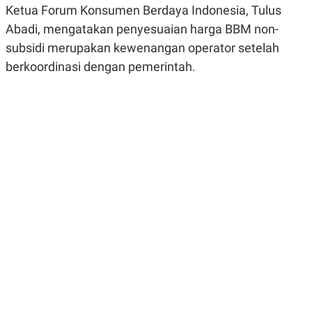
R
G
Ketua Forum Konsumen Berdaya Indonesia,
Tulus
S
I
Abadi
, mengatakan penyesuaian harga BBM non-
O
O
N
N
subsidi merupakan kewenangan operator setelah
A
A
L
L
berkoordinasi dengan pemerintah.
F
I
N
A
N
C
E
Y
C
A
A
N
R
G
I
T
T
E
A
R
H
.
U
.
.
K
L
E
I
S
F