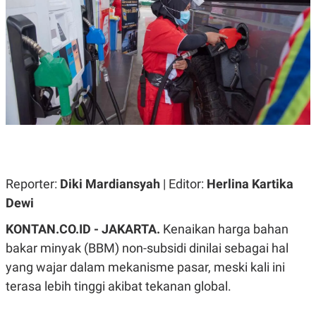
A
A
S
L
I
K
I
E
N
U
D
A
U
N
S
G
T
A
R
N
I
P
I
E
N
L
T
U
E
Reporter:
Diki Mardiansyah
| Editor:
Herlina Kartika
A
R
Dewi
N
N
G
A
U
S
KONTAN.CO.ID - JAKARTA.
Kenaikan harga bahan
S
I
bakar minyak (BBM) non-subsidi dinilai sebagai hal
A
O
H
N
yang wajar dalam mekanisme pasar, meski kali ini
A
A
L
terasa lebih tinggi akibat tekanan global.
P
R
E
E