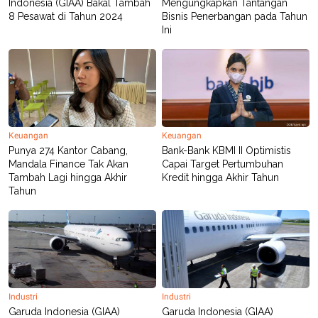
C
L
Indonesia (GIAA) Bakal Tambah
Mengungkapkan Tantangan
A
E
8 Pesawat di Tahun 2024
Bisnis Penerbangan pada Tahun
D
A
Ini
E
S
M
E
Y
.
I
D
L
K
A
I
N
N
G
E
Keuangan
Keuangan
G
R
Punya 274 Kantor Cabang,
Bank-Bank KBMI II Optimistis
A
J
Mandala Finance Tak Akan
Capai Target Pertumbuhan
N
A
Tambah Lagi hingga Akhir
Kredit hingga Akhir Tahun
A
E
Tahun
N
M
C
I
E
T
T
E
A
N
K
E
A
P
D
A
V
Industri
Industri
P
E
Garuda Indonesia (GIAA)
Garuda Indonesia (GIAA)
E
R