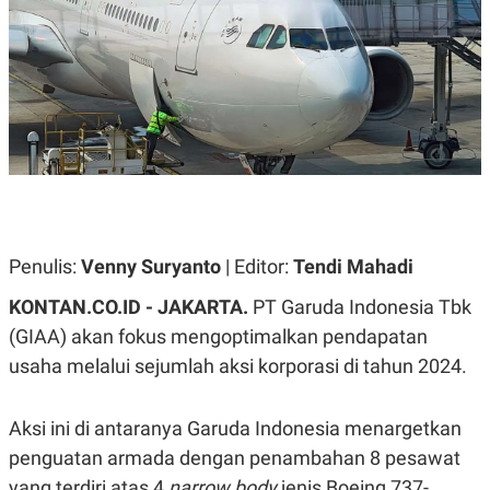
A
A
S
L
I
K
I
E
N
U
D
A
U
N
S
G
T
A
R
N
I
P
I
E
N
Penulis:
Venny Suryanto
| Editor:
Tendi Mahadi
L
T
U
E
A
R
KONTAN.CO.ID - JAKARTA.
PT Garuda Indonesia Tbk
N
N
(GIAA) akan fokus mengoptimalkan pendapatan
G
A
U
S
usaha melalui sejumlah aksi korporasi di tahun 2024.
S
I
A
O
H
N
A
A
Aksi ini di antaranya Garuda Indonesia menargetkan
L
penguatan armada dengan penambahan 8 pesawat
P
R
yang terdiri atas 4
narrow body
jenis Boeing 737-
E
E