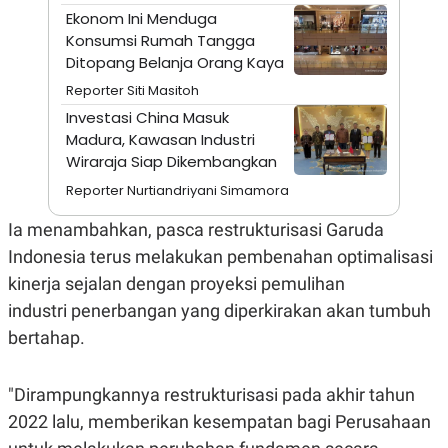
A
I
Ekonom Ini Menduga
S
V
Konsumsi Rumah Tangga
K
E
E
Ditopang Belanja Orang Kaya
M
E
Reporter Siti Masitoh
N
Investasi China Masuk
T
E
Madura, Kawasan Industri
R
Wiraraja Siap Dikembangkan
I
A
Reporter Nurtiandriyani Simamora
N
L
Ia menambahkan, pasca restrukturisasi Garuda
E
Indonesia terus melakukan pembenahan optimalisasi
S
T
kinerja sejalan dengan proyeksi pemulihan
A
R
industri penerbangan yang diperkirakan akan tumbuh
I
bertahap.
KANAL
"Dirampungkannya restrukturisasi pada akhir tahun
2022 lalu, memberikan kesempatan bagi Perusahaan
P
I
U
M