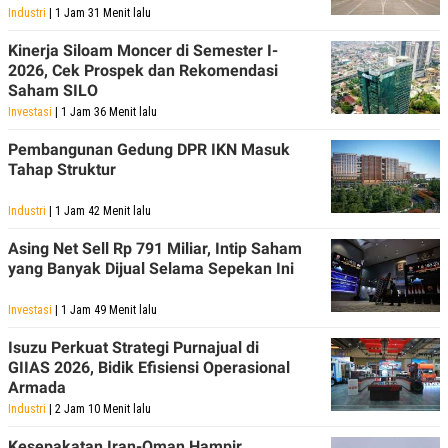
POLICY
Industri
| 1 Jam 31 Menit lalu
Kinerja Siloam Moncer di Semester I-
2026, Cek Prospek dan Rekomendasi
Saham SILO
Investasi
| 1 Jam 36 Menit lalu
Pembangunan Gedung DPR IKN Masuk
Tahap Struktur
Industri
| 1 Jam 42 Menit lalu
Asing Net Sell Rp 791 Miliar, Intip Saham
yang Banyak Dijual Selama Sepekan Ini
Investasi
| 1 Jam 49 Menit lalu
Isuzu Perkuat Strategi Purnajual di
GIIAS 2026, Bidik Efisiensi Operasional
Armada
Industri
| 2 Jam 10 Menit lalu
Kesepakatan Iran-Oman Hampir