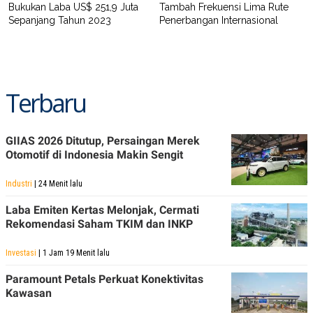
R
T
Bukukan Laba US$ 251,9 Juta
Tambah Frekuensi Lima Rute
I
Sepanjang Tahun 2023
Penerbangan Internasional
S
I
N
G
K
G
Terbaru
M
E
D
I
GIIAS 2026 Ditutup, Persaingan Merek
A
Otomotif di Indonesia Makin Sengit
.
I
D
Industri
| 24 Menit lalu
Laba Emiten Kertas Melonjak, Cermati
Rekomendasi Saham TKIM dan INKP
SITEMAP
PROFILE
TERM
OF
Investasi
| 1 Jam 19 Menit lalu
USE
PEDOMAN
Paramount Petals Perkuat Konektivitas
PEMBERITAAN
Kawasan
SIBER
PRIVACY