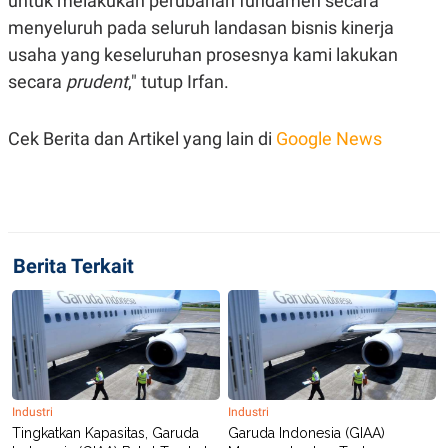
untuk melakukan perubahan fundamen secara
S
A
A
G
menyeluruh pada seluruh landasan bisnis kinerja
T
E
usaha yang keseluruhan prosesnya kami lakukan
D
S
A
secara
prudent
," tutup Irfan.
T
A
K
L
Cek Berita dan Artikel yang lain di
Google News
O
I
N
P
T
S
A
U
N
S
T
V
Berita Terkait
JARINGAN
K
P
O
R
N
E
T
S
A
S
Industri
Industri
N
R
Tingkatkan Kapasitas, Garuda
Garuda Indonesia (GIAA)
A
E