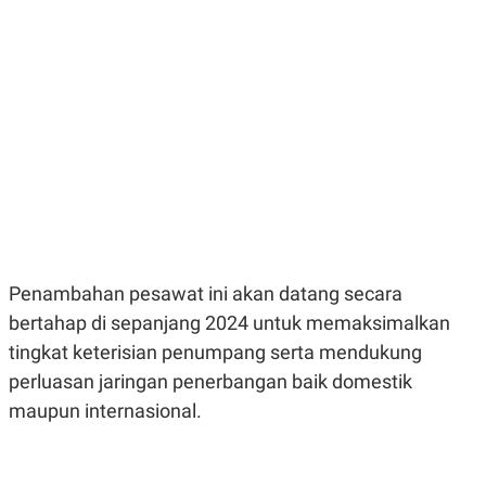
E
E
H
S
A
T
T
Y
A
L
N
E
E
A
N
N
G
A
L
L
I
I
S
S
H
I
S
E
K
X
O
Penambahan pesawat ini akan datang secara
E
L
C
O
bertahap di sepanjang 2024 untuk memaksimalkan
U
M
tingkat keterisian penumpang serta mendukung
T
I
perluasan jaringan penerbangan baik domestik
V
E
maupun internasional.
C
O
R
N