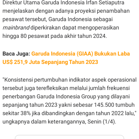
E
Direktur Utama Garuda Indonesia Irfan Setiaputra
R
menjelaskan dengan adanya proyeksi penambahan
F
B
pesawat tersebut, Garuda Indonesia sebagai
O
U
K
S
mainbrand
diperkirakan dapat mengoperasikan
U
I
S
N
hingga 80 pesawat pada akhir tahun 2024.
E
S
S
Baca Juga:
Garuda Indonesia (GIAA) Bukukan Laba
I
N
US$ 251,9 Juta Sepanjang Tahun 2023
S
I
G
"Konsistensi pertumbuhan indikator aspek operasional
H
T
tersebut juga terefleksikan melalui jumlah frekuensi
S
B
penerbangan Garuda Indonesia Group yang dilayani
T
E
O
L
sepanjang tahun 2023 yakni sebesar 145.500 tumbuh
C
A
K
N
sekitar 38% jika dibandingkan dengan tahun 2022 lalu,"
S
J
ungkapnya dalam keterangannya, Senin (1/4).
E
A
T
O
U
N
P