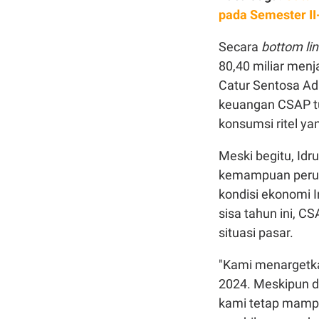
pada Semester II
Secara
bottom li
80,40 miliar menj
Catur Sentosa Ad
keuangan CSAP tu
konsumsi ritel yan
Meski begitu, I
kemampuan perusa
kondisi ekonomi I
sisa tahun ini, C
situasi pasar.
"Kami menargetka
2024. Meskipun d
kami tetap mampu