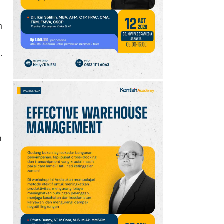
n
.
n
n