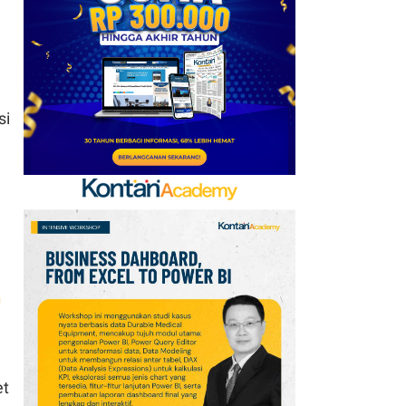
Dipungut Januari 2027
si
h
et