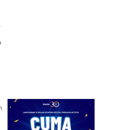
7
Bisnis Ramen di
Indonesia Mulai
Melandai, Daya Beli Jadi
Tantangan
y
8
Pajak Rumah Sewa
n
Berpotensi Menekan
Minat Investor Properti,
Ini Alasannya
9
Usai Pajak Marketplace
Ditunda, Blibli Fokus
Rampungkan Perbaikan
Sistem
n
10
Bukan November,
Asosiasi Usul Pajak
Marketplace Mulai