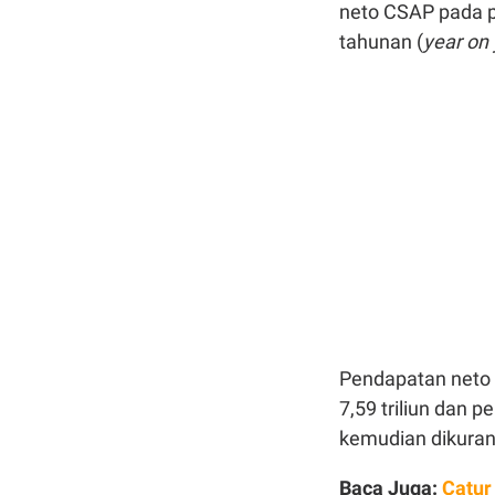
neto CSAP pada p
tahunan (
year on
Pendapatan neto C
7,59 triliun dan p
kemudian dikurang
Baca Juga:
Catur