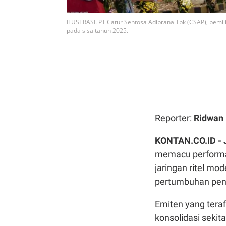
ILUSTRASI. PT Catur Sentosa Adiprana Tbk (CSAP), pemil
pada sisa tahun 2025.
Reporter:
Ridwan
KONTAN.CO.ID -
memacu performa 
jaringan ritel mo
pertumbuhan pend
Emiten yang tera
konsolidasi sekit