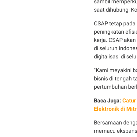
sambil memperkuat
saat dihubungi Ko
CSAP tetap pada t
peningkatan efisi
kerja. CSAP akan 
di seluruh Indone
digitalisasi di selu
"Kami meyakini b
bisnis di tengah 
pertumbuhan berk
Baca Juga:
Catur
Elektronik di Mit
Bersamaan dengan 
memacu ekspansi 