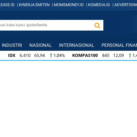
EASE.ID
|
KINERJA EMITEN
|
MOMSMONEY.ID
|
KGMEDIA.ID
|
ADVERTISIN
INDUSTRI
NASIONAL
INTERNASIONAL
PERSONAL FINA
IDX
6.410 65,94
KOMPAS100
845 12,09
1,04%
1,
KOMPAS100
845 12,09
LQ45
640 9,44
1,45%
1,5
LQ45
640 9,44
ISSI
222 2,82
IDX3
1,50%
1,29%