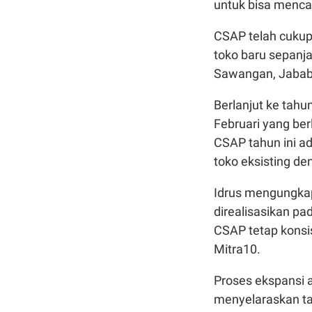
untuk bisa menca
CSAP telah cuku
toko baru sepanj
Sawangan, Jababe
Berlanjut ke tah
Februari yang ber
CSAP tahun ini ad
toko eksisting de
Idrus mengungkap
direalisasikan pa
CSAP tetap konsi
Mitra10.
Proses ekspansi a
menyelaraskan ta