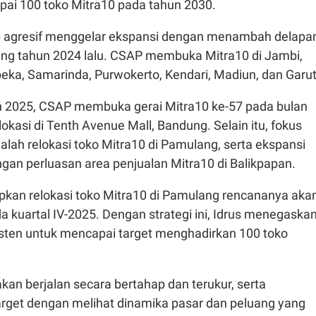
pai 100 toko Mitra10 pada tahun 2030.
p agresif menggelar ekspansi dengan menambah delapa
ang tahun 2024 lalu. CSAP membuka Mitra10 di Jambi,
ka, Samarinda, Purwokerto, Kendari, Madiun, dan Garut
un 2025, CSAP membuka gerai Mitra10 ke-57 pada bulan
lokasi di Tenth Avenue Mall, Bandung. Selain itu, fokus
alah relokasi toko Mitra10 di Pamulang, serta ekspansi
ngan perluasan area penjualan Mitra10 di Balikpapan.
kan relokasi toko Mitra10 di Pamulang rencananya aka
da kuartal IV-2025. Dengan strategi ini, Idrus menegaska
sten untuk mencapai target menghadirkan 100 toko
kan berjalan secara bertahap dan terukur, serta
rget dengan melihat dinamika pasar dan peluang yang