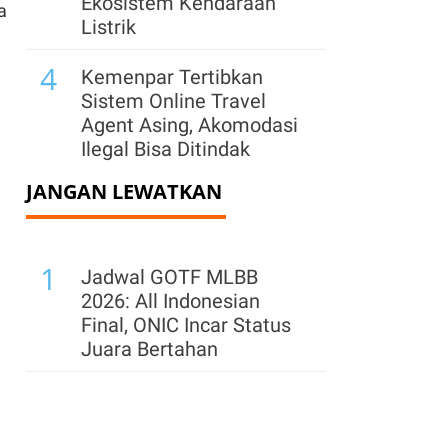
Ekosistem Kendaraan
a
Listrik
4
Kemenpar Tertibkan
Sistem Online Travel
Agent Asing, Akomodasi
Ilegal Bisa Ditindak
JANGAN LEWATKAN
5
Indonesia Bidik
Kerjasama Industri
Manufaktur di BRICS, Ini
1
Sektor Andalannya
Jadwal GOTF MLBB
2026: All Indonesian
6
Kemenpar: 259
Final, ONIC Incar Status
Akomodasi Tak Berizin
Juara Bertahan
Sudah Dihapus dari
Platform OTA per
Agustus 2026