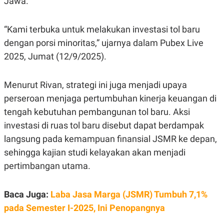
Jawa.
E
R
F
B
“Kami terbuka untuk melakukan investasi tol baru
O
U
K
S
dengan porsi minoritas,” ujarnya dalam Pubex Live
U
I
2025, Jumat (12/9/2025).
S
N
E
S
S
Menurut Rivan, strategi ini juga menjadi upaya
I
N
perseroan menjaga pertumbuhan kinerja keuangan di
S
tengah kebutuhan pembangunan tol baru. Aksi
I
G
investasi di ruas tol baru disebut dapat berdampak
H
T
langsung pada kemampuan finansial JSMR ke depan,
S
B
sehingga kajian studi kelayakan akan menjadi
T
E
O
L
pertimbangan utama.
C
A
K
N
S
J
Baca Juga:
Laba Jasa Marga (JSMR) Tumbuh 7,1%
E
A
T
O
pada Semester I-2025, Ini Penopangnya
U
N
P