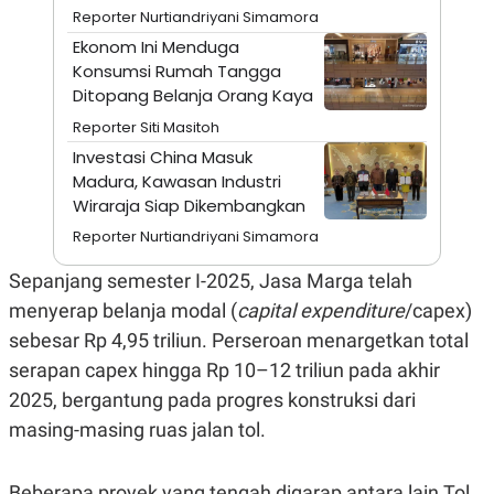
A
I
Reporter Nurtiandriyani Simamora
S
V
K
E
Ekonom Ini Menduga
E
Konsumsi Rumah Tangga
M
Ditopang Belanja Orang Kaya
E
N
Reporter Siti Masitoh
T
E
Investasi China Masuk
R
Madura, Kawasan Industri
I
A
Wiraraja Siap Dikembangkan
N
Reporter Nurtiandriyani Simamora
L
E
Sepanjang semester I-2025, Jasa Marga telah
S
T
menyerap belanja modal (
capital expenditure
/capex)
A
R
sebesar Rp 4,95 triliun. Perseroan menargetkan total
I
serapan capex hingga Rp 10–12 triliun pada akhir
2025, bergantung pada progres konstruksi dari
KANAL
masing-masing ruas jalan tol.
P
I
U
M
Beberapa proyek yang tengah digarap antara lain Tol