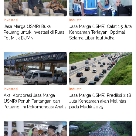
R
T
I
S
I
Investasi
Industri
N
Jasa Marga (JSMR) Buka
Jasa Marga (JSMR) Catat 1,5 Juta
G
Peluang untuk Investasi di Ruas
Kendaraan Terlayani Optimal
K
Tol Milik BUMN
Selama Libur Idul Adha
G
M
E
D
I
A
.
I
D
Investasi
Industri
Aksi Korporasi Jasa Marga
Jasa Marga (JSMR) Prediksi 2,18
(JSMR) Penuh Tantangan dan
Juta Kendaraan akan Melintas
SITEMAP
PROFILE
TERM
OF
Peluang, Ini Rekomendasi Analis
pada Mudik 2025
USE
PEDOMAN
PEMBERITAAN
SIBER
PRIVACY