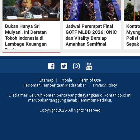
Bukan Hanya Sri
Jadwal Perempat Final
Kontr
Mulyani, Ini Deretan
GOTF MLBB 2026: ONIC
Myung-
Tokoh Indonesia di
dan Vitality Bersiap
Polisi
Lembaga Keuangan
Amankan Semifinal
Sepak 
Dunia
Sitemap
|
Profile
|
Term of Use
Pedoman Pemberitaan Media Siber
|
Privacy Policy
Promo JSM Superindo
Disclaimer: Seluruh konten berita yang ditayangkan di kontan.co.id ini
merupakan tanggung jawab Pemimpin Redaksi.
7–9 Agustus 2026,
Minyak Goreng
Copyright 2026. All rights reserved
Rp37.900 hingga Buah
Diskon 50%