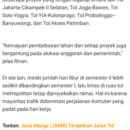
S
A
A
G
Jakarta-Cikampek II Selatan, Tol Jogja-Bawen, Tol
T
E
Solo-Yogya, Tol YIA-Kulonprogo, Tol Probolinggo–
D
S
A
Banyuwangi, dan Tol Akses Patimban.
T
A
K
L
O
I
"Kemajuan pembebasan lahan dari setiap proyek juga
N
P
T
S
bergantung pada alokasi anggaran dari pemerintah,"
A
U
N
S
jelas Rivan.
T
V
Di sisi lain, meski jumlah hari libur di semester II lebih
sedikit dibandingkan semester I, lalu lintas di ruas tol
JARINGAN
metropolitan tetap diproyeksikan ramai. Hal ini karena
K
P
mayoritas trafik didominasi perjalanan komuter yang
O
R
N
E
padat pada hari kerja.
T
S
A
S
N
R
Tonton:
Jasa Marga (JSMR) Targetkan Jalan Tol
A
E