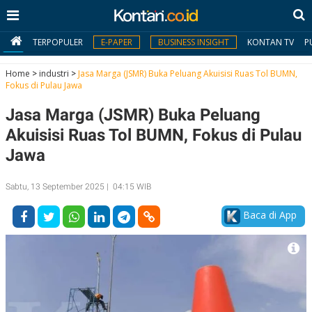
TERPOPULER
E-PAPER
BUSINESS INSIGHT
KONTAN TV
P
Home
>
industri
>
Jasa Marga (JSMR) Buka Peluang Akuisisi Ruas Tol BUMN,
Fokus di Pulau Jawa
MY
Jasa Marga (JSMR) Buka Peluang
KONTAN
Akuisisi Ruas Tol BUMN, Fokus di Pulau
Daftar
Jawa
Masuk
Sabtu, 13 September 2025 | 04:15 WIB
Baca di App
BERITA
I
N
N
A
V
S
E
I
S
O
T
N