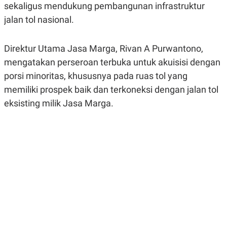
sekaligus mendukung pembangunan infrastruktur
R
G
S
I
jalan tol nasional.
O
O
N
N
A
A
L
L
Direktur Utama Jasa Marga, Rivan A Purwantono,
F
mengatakan perseroan terbuka untuk akuisisi dengan
I
N
porsi minoritas, khususnya pada ruas tol yang
A
N
memiliki prospek baik dan terkoneksi dengan jalan tol
C
eksisting milik Jasa Marga.
E
Y
C
A
A
N
R
G
I
T
T
E
A
R
H
.
U
.
.
K
L
E
I
S
F