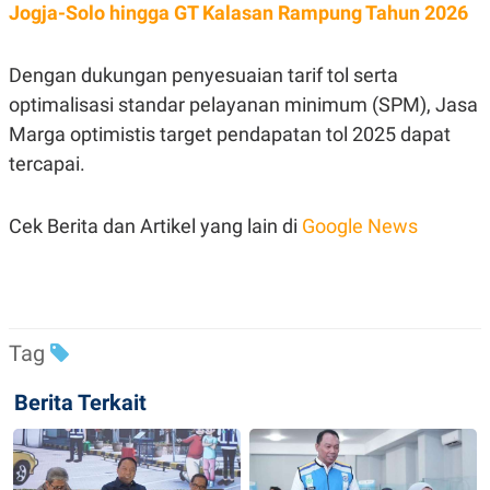
C
L
Jogja-Solo hingga GT Kalasan Rampung Tahun 2026
A
E
D
A
E
S
Dengan dukungan penyesuaian tarif tol serta
M
E
Y
.
optimalisasi standar pelayanan minimum (SPM), Jasa
I
D
Marga optimistis target pendapatan tol 2025 dapat
L
K
tercapai.
A
I
N
N
G
E
Cek Berita dan Artikel yang lain di
Google News
G
R
A
J
N
A
A
E
N
M
C
I
E
T
T
E
Tag
A
N
K
Berita Terkait
E
A
P
D
A
V
P
E
E
R