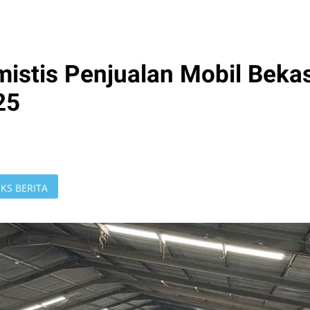
mistis Penjualan Mobil Beka
25
KS BERITA