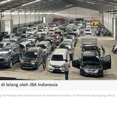
gi terhadap pertumbuhan pasar kendaraan bekas di Indonesia sepanjang tahun