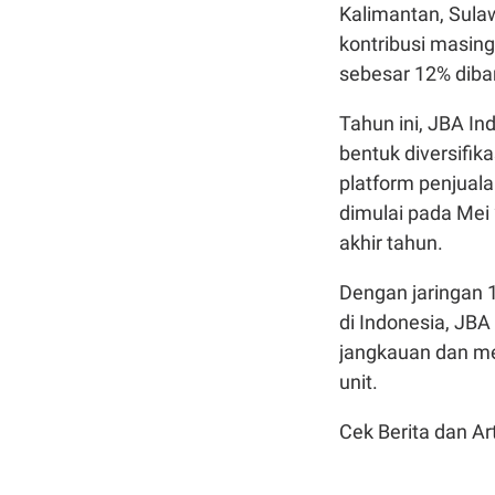
Kalimantan, Sula
kontribusi masin
sebesar 12% diban
Tahun ini, JBA In
bentuk diversifi
platform penjuala
dimulai pada Mei 
akhir tahun.
Dengan jaringan 1
di Indonesia, JB
jangkauan dan me
unit.
Cek Berita dan Art