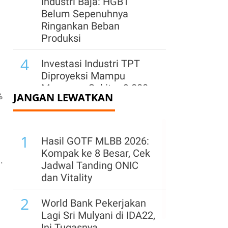
Industri Baja: HGBT
Belum Sepenuhnya
Ringankan Beban
Produksi
4
Investasi Industri TPT
Diproyeksi Mampu
Menyerap Sekitar 9.800
%
JANGAN LEWATKAN
Tenaga Kerja
5
Danone Jaga
1
Ketersediaan AQUA di
Hasil GOTF MLBB 2026:
Tengah Potensi El Nino
Kompak ke 8 Besar, Cek
.
dan Lonjakan
Jadwal Tanding ONIC
Permintaan
dan Vitality
6
2
Perkuat Pasar di Jawa
World Bank Pekerjakan
Barat, Semen Indonesia
Lagi Sri Mulyani di IDA22,
(SMGR) Hadirkan Lagi
Ini Tugasnya