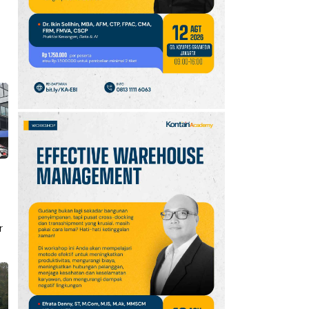
10
Intip Prakiraan Cuaca
Sumsel Kamis (6/8):
Hujan Ringan
Mendominasi, Siapkan
Payung!
r