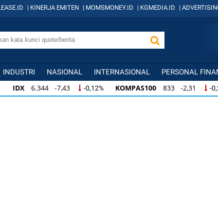
EASE.ID
|
KINERJA EMITEN
|
MOMSMONEY.ID
|
KGMEDIA.ID
|
ADVERTISIN
INDUSTRI
NASIONAL
INTERNASIONAL
PERSONAL FINA
IDX
6.344 -7,43
KOMPAS100
833 -2,31
-0,12%
-0
IDX
6.344 -7,43
KOMPAS100
833 -2,31
-0,12%
-0,
KOMPAS100
833 -2,31
LQ45
631 -3,13
-0,28%
-0,