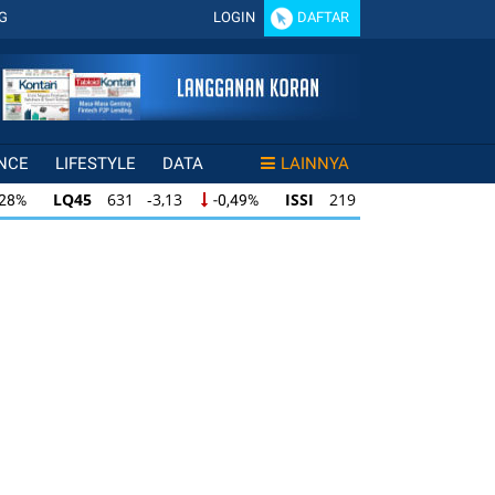
G
LOGIN
DAFTAR
NCE
LIFESTYLE
DATA
LAINNYA
LQ45
631 -3,13
ISSI
219 -0,63
,28%
-0,49%
-0,29%
LQ45
631 -3,13
ISSI
219 -0,63
28%
-0,49%
-0,29%
ISSI
219 -0,63
IDX30
354 -1,64
49%
-0,29%
-0,46%