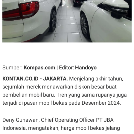
A
A
S
L
I
K
I
E
N
U
D
A
U
N
S
G
T
A
R
N
I
P
I
Sumber:
Kompas.com
| Editor:
Handoyo
E
N
L
T
U
E
KONTAN.CO.ID - JAKARTA.
Menjelang akhir tahun,
A
R
sejumlah merek menawarkan diskon besar buat
N
N
G
A
pembelian mobil baru. Tren yang sama rupanya juga
U
S
S
I
terjadi di pasar mobil bekas pada Desember 2024.
A
O
H
N
A
A
Deny Gunawan, Chief Operating Officer PT JBA
L
Indonesia, mengatakan, harga mobil bekas jelang
P
R
E
E