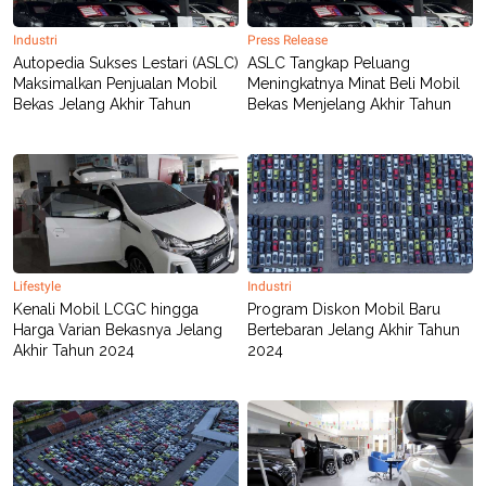
C
L
A
E
D
A
Industri
Press Release
E
S
Autopedia Sukses Lestari (ASLC)
ASLC Tangkap Peluang
M
E
Maksimalkan Penjualan Mobil
Meningkatnya Minat Beli Mobil
Y
.
Bekas Jelang Akhir Tahun
Bekas Menjelang Akhir Tahun
I
D
L
K
A
I
N
N
G
E
G
R
A
J
N
A
A
E
Lifestyle
Industri
N
M
Kenali Mobil LCGC hingga
Program Diskon Mobil Baru
C
I
E
T
Harga Varian Bekasnya Jelang
Bertebaran Jelang Akhir Tahun
T
E
Akhir Tahun 2024
2024
A
N
K
E
A
P
D
A
V
P
E
E
R