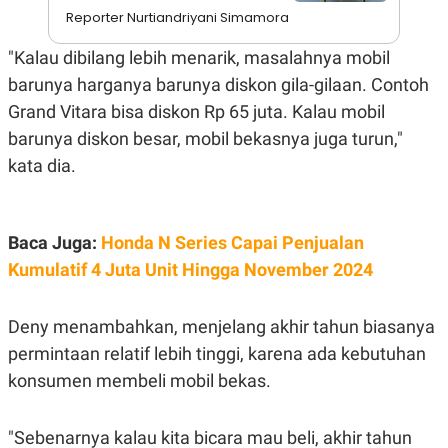
A
I
Reporter Nurtiandriyani Simamora
S
V
K
E
E
"Kalau dibilang lebih menarik, masalahnya mobil
M
barunya harganya barunya diskon gila-gilaan. Contoh
E
N
Grand Vitara bisa diskon Rp 65 juta. Kalau mobil
T
E
barunya diskon besar, mobil bekasnya juga turun,"
R
kata dia.
I
A
N
L
Baca Juga:
Honda N Series Capai Penjualan
E
S
Kumulatif 4 Juta Unit Hingga November 2024
T
A
R
I
Deny menambahkan, menjelang akhir tahun biasanya
permintaan relatif lebih tinggi, karena ada kebutuhan
KANAL
konsumen membeli mobil bekas.
P
I
"Sebenarnya kalau kita bicara mau beli, akhir tahun
U
M