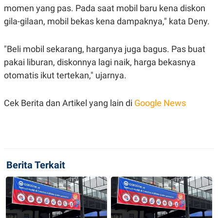
S
A
momen yang pas. Pada saat mobil baru kena diskon
A
G
T
E
gila-gilaan, mobil bekas kena dampaknya," kata Deny.
D
S
A
T
"Beli mobil sekarang, harganya juga bagus. Pas buat
A
pakai liburan, diskonnya lagi naik, harga bekasnya
K
L
O
I
otomatis ikut tertekan," ujarnya.
N
P
T
S
A
U
N
S
Cek Berita dan Artikel yang lain di
Google News
T
V
JARINGAN
Berita Terkait
K
P
O
R
N
E
T
S
A
S
N
R
A
E