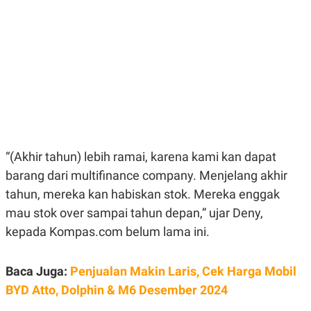
E
E
H
S
A
T
T
Y
A
L
N
E
E
A
N
N
G
A
L
L
I
I
S
S
H
I
S
“(Akhir tahun) lebih ramai, karena kami kan dapat
E
K
barang dari multifinance company. Menjelang akhir
X
O
E
L
tahun, mereka kan habiskan stok. Mereka enggak
C
O
mau stok over sampai tahun depan,” ujar Deny,
U
M
T
kepada Kompas.com belum lama ini.
I
V
E
C
Baca Juga:
Penjualan Makin Laris, Cek Harga Mobil
O
BYD Atto, Dolphin & M6 Desember 2024
R
N