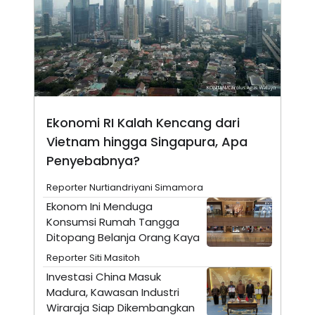
N
S
E
E
W
R
S
E
S
M
E
O
T
N
U
I
P
A
Ekonomi RI Kalah Kencang dari
A
K
D
I
Vietnam hingga Singapura, Apa
V
L
A
Penyebabnya?
S
K
Reporter Nurtiandriyani Simamora
O
R
Ekonom Ini Menduga
P
Konsumsi Rumah Tangga
O
R
Ditopang Belanja Orang Kaya
A
S
Reporter Siti Masitoh
I
Investasi China Masuk
K
N
Madura, Kawasan Industri
I
A
Wiraraja Siap Dikembangkan
L
T