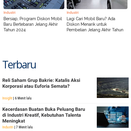
R
T
I
S
Industri
Industri
I
Bersiap, Program Diskon Mobil
Lagi Cari Mobil Baru? Ada
N
Baru Bertebaran Jelang Akhir
Diskon Menarik untuk
G
Tahun 2024
Pembelian Jelang Akhir Tahun
K
G
M
E
D
I
Terbaru
A
.
I
D
Reli Saham Grup Bakrie: Katalis Aksi
Korporasi atau Euforia Semata?
SITEMAP
PROFILE
TERM
Insight
| 6 Menit lalu
OF
USE
Kecerdasan Buatan Buka Peluang Baru
PEDOMAN
di Industri Kreatif, Kebutuhan Talenta
PEMBERITAAN
Meningkat
SIBER
Industri
| 7 Menit lalu
PRIVACY