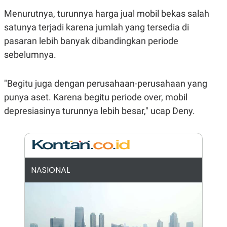
E
R
Menurutnya, turunnya harga jual mobil bekas salah
F
B
satunya terjadi karena jumlah yang tersedia di
O
U
K
S
pasaran lebih banyak dibandingkan periode
U
I
sebelumnya.
S
N
E
S
S
"Begitu juga dengan perusahaan-perusahaan yang
I
punya aset. Karena begitu periode over, mobil
N
S
depresiasinya turunnya lebih besar," ucap Deny.
I
G
H
T
S
B
T
E
O
L
NASIONAL
C
A
K
N
S
J
E
A
T
O
U
N
P