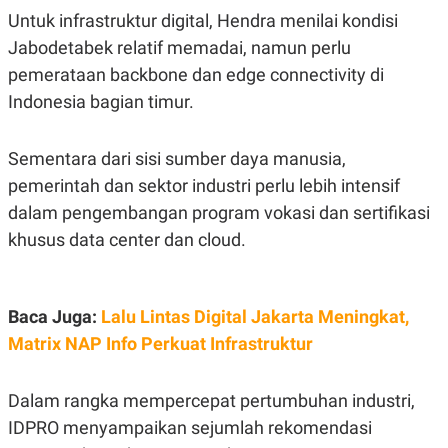
S
A
Untuk infrastruktur digital, Hendra menilai kondisi
A
G
T
E
Jabodetabek relatif memadai, namun perlu
D
S
A
pemerataan backbone dan edge connectivity di
T
Indonesia bagian timur.
A
K
L
O
I
Sementara dari sisi sumber daya manusia,
N
P
T
S
pemerintah dan sektor industri perlu lebih intensif
A
U
N
S
dalam pengembangan program vokasi dan sertifikasi
T
khusus data center dan cloud.
V
JARINGAN
Baca Juga:
Lalu Lintas Digital Jakarta Meningkat,
K
P
Matrix NAP Info Perkuat Infrastruktur
O
R
N
E
T
S
Dalam rangka mempercepat pertumbuhan industri,
A
S
N
R
IDPRO menyampaikan sejumlah rekomendasi
A
E