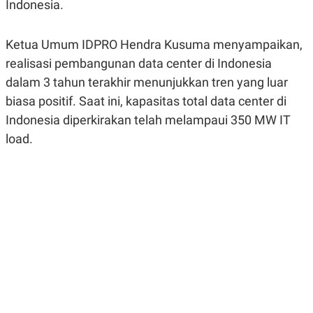
Indonesia.
R
G
S
I
O
O
N
N
Ketua Umum IDPRO Hendra Kusuma menyampaikan,
A
A
realisasi pembangunan data center di Indonesia
L
L
F
dalam 3 tahun terakhir menunjukkan tren yang luar
I
N
biasa positif. Saat ini, kapasitas total data center di
A
Indonesia diperkirakan telah melampaui 350 MW IT
N
C
load.
E
Y
C
A
A
N
R
G
I
T
T
E
A
R
H
.
U
.
.
K
L
E
I
S
F