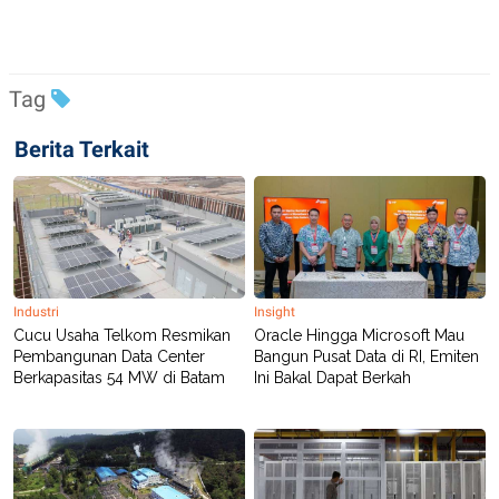
R
T
I
S
I
N
Tag
G
K
Berita Terkait
G
M
E
D
I
A
.
I
D
Industri
Insight
Cucu Usaha Telkom Resmikan
Oracle Hingga Microsoft Mau
Pembangunan Data Center
Bangun Pusat Data di RI, Emiten
SITEMAP
PROFILE
TERM
Berkapasitas 54 MW di Batam
Ini Bakal Dapat Berkah
OF
USE
PEDOMAN
PEMBERITAAN
SIBER
PRIVACY