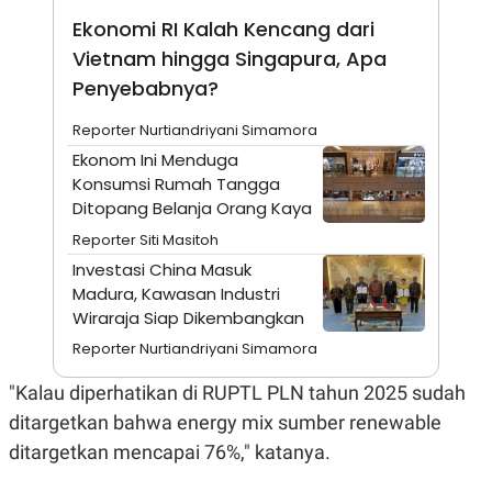
A
I
S
V
Ekonomi RI Kalah Kencang dari
K
E
Vietnam hingga Singapura, Apa
E
M
Penyebabnya?
E
N
Reporter Nurtiandriyani Simamora
T
E
Ekonom Ini Menduga
R
Konsumsi Rumah Tangga
I
A
Ditopang Belanja Orang Kaya
N
Reporter Siti Masitoh
L
E
Investasi China Masuk
S
Madura, Kawasan Industri
T
Wiraraja Siap Dikembangkan
A
R
Reporter Nurtiandriyani Simamora
I
"Kalau diperhatikan di RUPTL PLN tahun 2025 sudah
KANAL
ditargetkan bahwa energy mix sumber renewable
ditargetkan mencapai 76%," katanya.
P
I
U
M