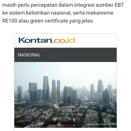
masih perlu percepatan dalam integrasi sumber EBT
N
S
E
E
ke sistem kelistrikan nasional, serta mekanisme
W
R
S
E
RE100 atau green certificate yang jelas.
S
M
E
O
T
N
U
I
P
A
A
K
NASIONAL
D
I
V
L
A
S
K
O
R
P
O
R
A
S
I
K
N
I
A
L
T