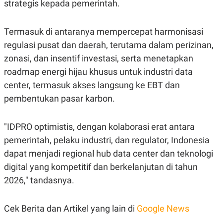
strategis kepada pemerintah.
C
L
A
E
D
A
E
S
Termasuk di antaranya mempercepat harmonisasi
M
E
Y
.
regulasi pusat dan daerah, terutama dalam perizinan,
I
zonasi, dan insentif investasi, serta menetapkan
D
roadmap energi hijau khusus untuk industri data
L
K
A
I
center, termasuk akses langsung ke EBT dan
N
N
G
E
pembentukan pasar karbon.
G
R
A
J
N
A
"IDPRO optimistis, dengan kolaborasi erat antara
A
E
N
M
pemerintah, pelaku industri, dan regulator, Indonesia
C
I
E
T
dapat menjadi regional hub data center dan teknologi
T
E
digital yang kompetitif dan berkelanjutan di tahun
A
N
K
2026," tandasnya.
E
A
P
D
A
V
Cek Berita dan Artikel yang lain di
Google News
P
E
E
R