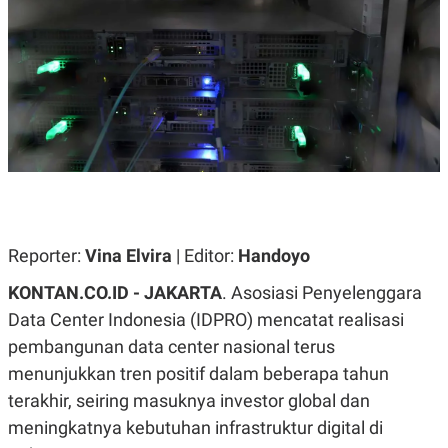
A
A
S
L
I
K
I
E
N
U
D
A
U
N
S
G
T
A
R
N
I
P
I
E
N
L
T
Reporter:
Vina Elvira
| Editor:
Handoyo
U
E
A
R
N
N
KONTAN.CO.ID - JAKARTA
. Asosiasi Penyelenggara
G
A
Data Center Indonesia (IDPRO) mencatat realisasi
U
S
S
I
pembangunan data center nasional terus
A
O
H
N
menunjukkan tren positif dalam beberapa tahun
A
A
terakhir, seiring masuknya investor global dan
L
meningkatnya kebutuhan infrastruktur digital di
P
R
E
E