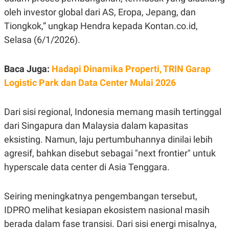
E
R
oleh investor global dari AS, Eropa, Jepang, dan
F
B
Tiongkok,” ungkap Hendra kepada Kontan.co.id,
O
U
Selasa (6/1/2026).
K
S
U
I
S
N
E
Baca Juga:
Hadapi Dinamika Properti, TRIN Garap
S
S
Logistic Park dan Data Center Mulai 2026
I
N
S
Dari sisi regional, Indonesia memang masih tertinggal
I
G
dari Singapura dan Malaysia dalam kapasitas
H
T
eksisting. Namun, laju pertumbuhannya dinilai lebih
S
B
agresif, bahkan disebut sebagai "next frontier" untuk
T
E
hyperscale data center di Asia Tenggara.
O
L
C
A
K
N
S
J
Seiring meningkatnya pengembangan tersebut,
E
A
T
O
IDPRO melihat kesiapan ekosistem nasional masih
U
N
berada dalam fase transisi. Dari sisi energi misalnya,
P