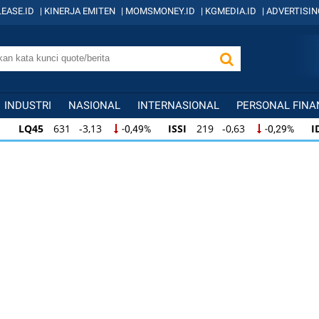
EASE.ID
|
KINERJA EMITEN
|
MOMSMONEY.ID
|
KGMEDIA.ID
|
ADVERTISIN
INDUSTRI
NASIONAL
INTERNASIONAL
PERSONAL FINA
LQ45
631 -3,13
ISSI
219 -0,63
I
-0,49%
-0,29%
LQ45
631 -3,13
ISSI
219 -0,63
ID
-0,49%
-0,29%
ISSI
219 -0,63
IDX30
354 -1,64
I
-0,29%
-0,46%