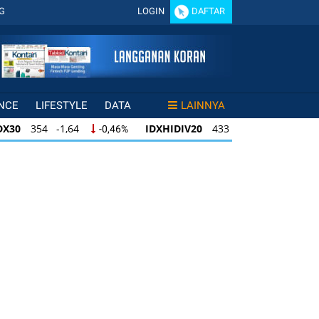
G
LOGIN
DAFTAR
NCE
LIFESTYLE
DATA
LAINNYA
DX30
354 -1,64
IDXHIDIV20
433 -1,50
-0,46%
-0,35%
X30
354 -1,64
IDXHIDIV20
433 -1,50
-0,46%
-0,35%
DXHIDIV20
433 -1,50
IDX80
95 -0,31
-0,35%
-0,33%