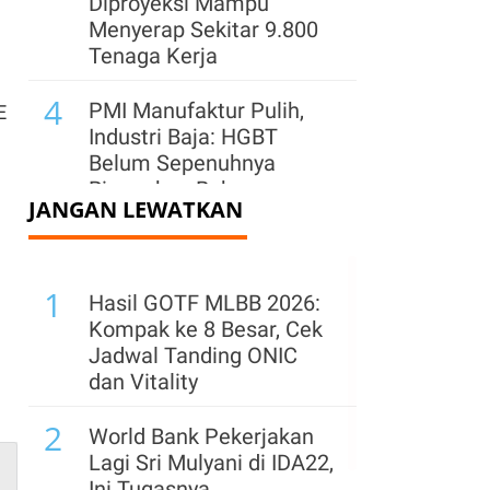
Diproyeksi Mampu
Menyerap Sekitar 9.800
Tenaga Kerja
4
PMI Manufaktur Pulih,
E
Industri Baja: HGBT
Belum Sepenuhnya
Ringankan Beban
JANGAN LEWATKAN
Produksi
5
Danone Jaga
1
Ketersediaan AQUA di
Hasil GOTF MLBB 2026:
Tengah Potensi El Nino
Kompak ke 8 Besar, Cek
dan Lonjakan
Jadwal Tanding ONIC
Permintaan
dan Vitality
6
2
Perkuat Pasar di Jawa
World Bank Pekerjakan
Barat, Semen Indonesia
Lagi Sri Mulyani di IDA22,
(SMGR) Hadirkan Lagi
Ini Tugasnya