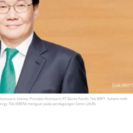
Komisaris Utama; Presiden Komisaris PT Barito Pacific Tbk BRPT. Saham milik
nergy Tbk (BREN) menguat pada perdagangan Senin (26/8).