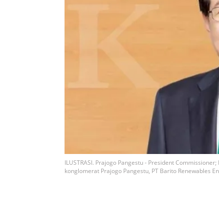
ILUSTRASI. Prajogo Pangestu - President Commissioner; 
konglomerat Prajogo Pangestu, PT Barito Renewables E