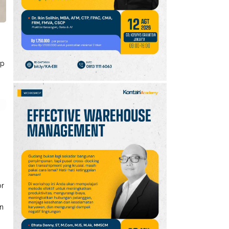
10
Intip Prakiraan Cuaca
Sumsel Kamis (6/8):
Hujan Ringan
Mendominasi, Siapkan
Payung!
Rp
or
un