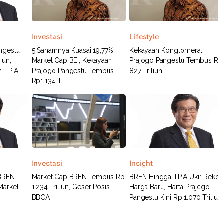
Investasi
Lifestyle
ngestu
5 Sahamnya Kuasai 19,77%
Kekayaan Konglomerat
iun,
Market Cap BEI, Kekayaan
Prajogo Pangestu Tembus 
n TPIA
Prajogo Pangestu Tembus
827 Triliun
Rp1.134 T
Investasi
Insight
 BREN
Market Cap BREN Tembus Rp
BREN Hingga TPIA Ukir Rek
Market
1.234 Triliun, Geser Posisi
Harga Baru, Harta Prajogo
BBCA
Pangestu Kini Rp 1.070 Trili