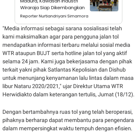
Madura, Kawasan Industri
A
I
Wiraraja Siap Dikembangkan
S
V
K
E
Reporter Nurtiandriyani Simamora
E
M
E
"Media informasi sebagai sarana sosialisasi telah
N
kami maksimalkan agar para pengguna jalan tol
T
E
mendapatkan informasi terbaru melalui sosial media
R
I
WTR ataupun BUJT serta hotline jalan tol yang aktif
A
selama 24 jam. Kami juga bekerjasama dengan pihak
N
L
terkait yakni pihak Satlantas Kepolisian dan Dishub
E
untuk menunjang kenyamanan lalu lintas dalam masa
S
T
libur Nataru 2020/2021," ujar Direktur Utama WTR
A
R
Herwidiakto dalam keterangan tertulis, Jumat (18/12).
I
Dengan bertambahnya ruas tol yang telah beroperasi,
KANAL
pihaknya berharap dapat membantu para pengendara
dalam mempersingkat waktu tempuh dengan efisien.
P
I
U
M