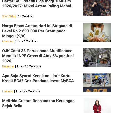
Daftar Gaji Pelatih Liga Inggris Musim
C
L
A
E
2026/2027: Mikel Arteta Paling Mahal
D
A
E
S
Sport Setup
| 55 Menit lalu
M
E
Y
.
I
Harga Emas Antam Hari Ini Stagnan di
D
Level Rp 2.690.000 Per Gram pada
Minggu (9/8)
L
K
A
I
Investasi
| 1 Jam 4 Menit lalu
N
N
G
E
OJK Catat 38 Perusahaan Multifinance
G
R
Memiliki NPF Gross di Atas 5% per Juni
A
J
N
A
2026
A
E
Keuangan
| 1 Jam 10 Menit lalu
N
M
C
I
Apa Saja Syarat Kenaikan Limit Kartu
E
T
T
E
Kredit BCA? Cek Panduan lewat MyBCA
A
N
K
Finansial
| 1 Jam 25 Menit lalu
E
A
P
D
Melfrida Gultom Rencanakan Keuangan
A
V
Sejak Belia
P
E
E
R