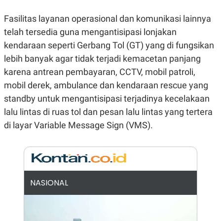
E
R
Fasilitas layanan operasional dan komunikasi lainnya
F
B
telah tersedia guna mengantisipasi lonjakan
O
U
K
S
kendaraan seperti Gerbang Tol (GT) yang di fungsikan
U
I
S
N
lebih banyak agar tidak terjadi kemacetan panjang
E
S
karena antrean pembayaran, CCTV, mobil patroli,
S
mobil derek, ambulance dan kendaraan rescue yang
I
N
standby untuk mengantisipasi terjadinya kecelakaan
S
I
lalu lintas di ruas tol dan pesan lalu lintas yang tertera
G
di layar Variable Message Sign (VMS).
H
T
S
B
T
E
O
L
C
A
K
N
NASIONAL
S
J
E
A
T
O
U
N
P