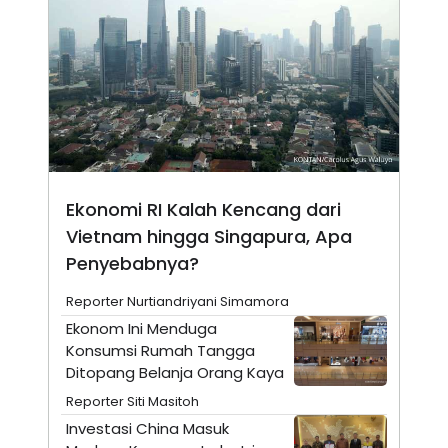
N
S
E
E
W
R
S
E
S
M
E
O
T
N
U
I
P
A
A
K
D
I
V
L
Ekonomi RI Kalah Kencang dari
A
Vietnam hingga Singapura, Apa
S
K
Penyebabnya?
O
R
P
Reporter Nurtiandriyani Simamora
O
Ekonom Ini Menduga
R
A
Konsumsi Rumah Tangga
S
Ditopang Belanja Orang Kaya
I
Reporter Siti Masitoh
K
N
I
A
Investasi China Masuk
L
T