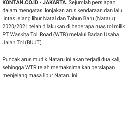
KONTAN.CO.ID - JAKARTA
. Sejumlah persiapan
A
A
S
L
dalam mengatasi lonjakan arus kendaraan dan lalu
I
lintas jelang libur Natal dan Tahun Baru (Nataru)
K
I
2020/2021 telah dilakukan di beberapa ruas tol milik
E
N
U
D
PT Waskita Toll Road (WTR) melalui Badan Usaha
A
U
N
S
Jalan Tol (BUJT).
G
T
A
R
N
I
Puncak arus mudik Nataru ini akan terjadi dua kali,
P
I
sehingga WTR telah memaksimalkan persiapan
E
N
L
T
menjelang masa libur Nataru ini.
U
E
A
R
N
N
G
A
U
S
S
I
A
O
H
N
A
A
L
P
R
E
E