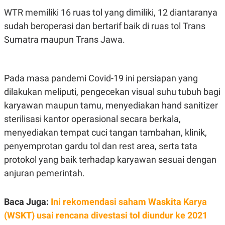
E
E
H
S
WTR memiliki 16 ruas tol yang dimiliki, 12 diantaranya
A
T
T
Y
sudah beroperasi dan bertarif baik di ruas tol Trans
A
L
Sumatra maupun Trans Jawa.
N
E
E
A
N
N
G
A
Pada masa pandemi Covid-19 ini persiapan yang
L
L
I
I
dilakukan meliputi, pengecekan visual suhu tubuh bagi
S
S
H
I
karyawan maupun tamu, menyediakan hand sanitizer
S
sterilisasi kantor operasional secara berkala,
E
K
X
O
menyediakan tempat cuci tangan tambahan, klinik,
E
L
penyemprotan gardu tol dan rest area, serta tata
C
O
U
M
protokol yang baik terhadap karyawan sesuai dengan
T
I
anjuran pemerintah.
V
E
C
Baca Juga:
Ini rekomendasi saham Waskita Karya
O
R
(WSKT) usai rencana divestasi tol diundur ke 2021
N