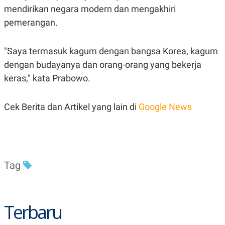
C
L
mendirikan negara modern dan mengakhiri
A
E
D
A
pemerangan.
E
S
M
E
Y
.
"Saya termasuk kagum dengan bangsa Korea, kagum
I
D
dengan budayanya dan orang-orang yang bekerja
L
K
keras," kata Prabowo.
A
I
N
N
G
E
G
R
Cek Berita dan Artikel yang lain di
Google News
A
J
N
A
A
E
N
M
C
I
E
T
T
E
Tag
A
N
K
E
A
P
D
Terbaru
A
V
P
E
E
R