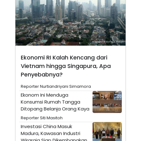
N
S
E
E
W
R
S
E
S
M
E
O
T
N
U
I
P
A
A
K
Ekonomi RI Kalah Kencang dari
D
I
V
L
Vietnam hingga Singapura, Apa
A
Penyebabnya?
S
K
O
Reporter Nurtiandriyani Simamora
R
Ekonom Ini Menduga
P
O
Konsumsi Rumah Tangga
R
Ditopang Belanja Orang Kaya
A
S
Reporter Siti Masitoh
I
Investasi China Masuk
K
N
Madura, Kawasan Industri
I
A
L
T
Wiraraja Siap Dikembangkan