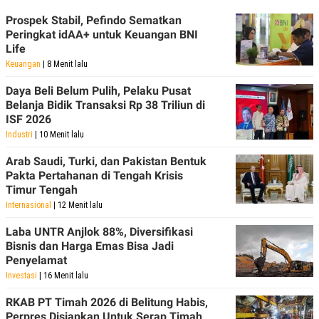
R
T
I
Prospek Stabil, Pefindo Sematkan
S
Peringkat idAA+ untuk Keuangan BNI
I
Life
N
G
Keuangan
| 8 Menit lalu
K
Daya Beli Belum Pulih, Pelaku Pusat
G
Belanja Bidik Transaksi Rp 38 Triliun di
M
E
ISF 2026
D
Industri
| 10 Menit lalu
I
A
Arab Saudi, Turki, dan Pakistan Bentuk
.
I
Pakta Pertahanan di Tengah Krisis
D
Timur Tengah
Internasional
| 12 Menit lalu
Laba UNTR Anjlok 88%, Diversifikasi
SITEMAP
PROFILE
TERM
Bisnis dan Harga Emas Bisa Jadi
OF
Penyelamat
USE
Investasi
| 16 Menit lalu
PEDOMAN
PEMBERITAAN
SIBER
RKAB PT Timah 2026 di Belitung Habis,
Perpres Disiapkan Untuk Serap Timah
PRIVACY