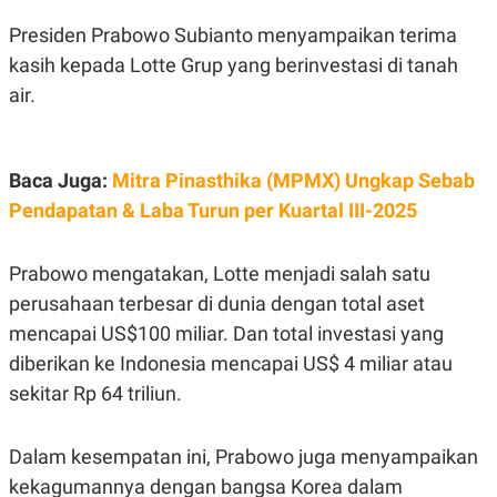
S
A
A
G
Presiden Prabowo Subianto menyampaikan terima
T
E
D
S
kasih kepada Lotte Grup yang berinvestasi di tanah
A
air.
T
A
K
L
O
I
N
P
Baca Juga:
Mitra Pinasthika (MPMX) Ungkap Sebab
T
S
Pendapatan & Laba Turun per Kuartal III-2025
A
U
N
S
T
V
Prabowo mengatakan, Lotte menjadi salah satu
perusahaan terbesar di dunia dengan total aset
JARINGAN
mencapai US$100 miliar. Dan total investasi yang
diberikan ke Indonesia mencapai US$ 4 miliar atau
K
P
sekitar Rp 64 triliun.
O
R
N
E
T
S
A
S
Dalam kesempatan ini, Prabowo juga menyampaikan
N
R
kekagumannya dengan bangsa Korea dalam
A
E