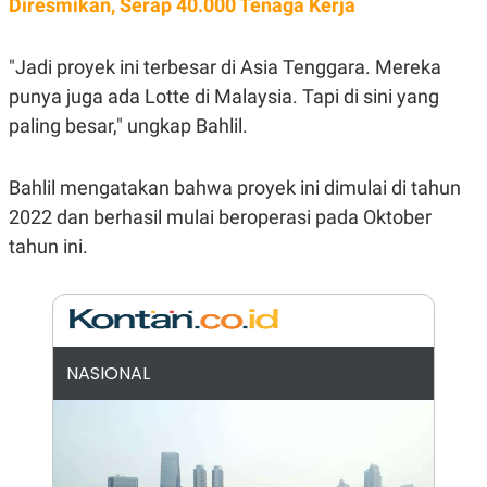
Diresmikan, Serap 40.000 Tenaga Kerja
E
R
F
B
"Jadi proyek ini terbesar di Asia Tenggara. Mereka
O
U
K
S
punya juga ada Lotte di Malaysia. Tapi di sini yang
U
I
S
N
paling besar," ungkap Bahlil.
E
S
S
Bahlil mengatakan bahwa proyek ini dimulai di tahun
I
N
2022 dan berhasil mulai beroperasi pada Oktober
S
I
tahun ini.
G
H
T
S
B
T
E
O
L
NASIONAL
C
A
K
N
S
J
E
A
T
O
U
N
P