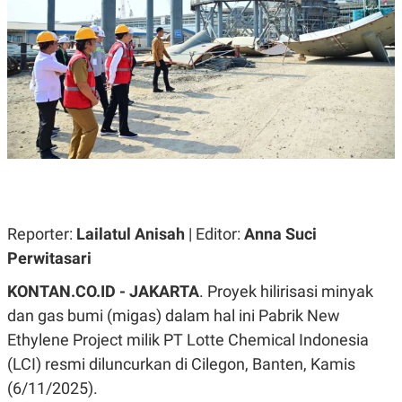
A
A
S
L
I
K
I
E
N
U
D
A
U
N
S
G
T
A
R
N
I
P
I
E
N
L
T
Reporter:
U
E
Lailatul Anisah
| Editor:
Anna Suci
A
R
Perwitasari
N
N
G
A
KONTAN.CO.ID - JAKARTA
U
S
. Proyek hilirisasi minyak
S
I
dan gas bumi (migas) dalam hal ini Pabrik New
A
O
H
N
Ethylene Project milik PT Lotte Chemical Indonesia
A
A
L
(LCI) resmi diluncurkan di Cilegon, Banten, Kamis
P
R
(6/11/2025).
E
E