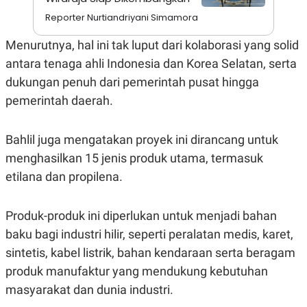
A
I
S
V
Reporter Nurtiandriyani Simamora
K
E
E
Menurutnya, hal ini tak luput dari kolaborasi yang solid
M
E
antara tenaga ahli Indonesia dan Korea Selatan, serta
N
dukungan penuh dari pemerintah pusat hingga
T
E
pemerintah daerah.
R
I
A
N
Bahlil juga mengatakan proyek ini dirancang untuk
L
menghasilkan 15 jenis produk utama, termasuk
E
etilana dan propilena.
S
T
A
R
Produk-produk ini diperlukan untuk menjadi bahan
I
baku bagi industri hilir, seperti peralatan medis, karet,
sintetis, kabel listrik, bahan kendaraan serta beragam
KANAL
produk manufaktur yang mendukung kebutuhan
masyarakat dan dunia industri.
P
I
U
M