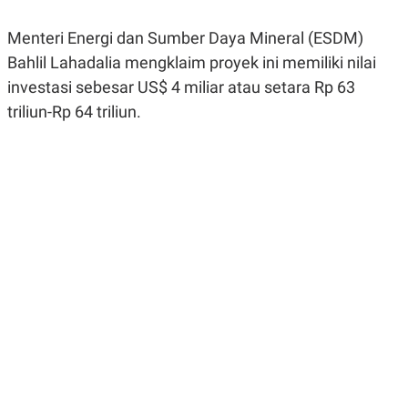
R
G
S
I
Menteri Energi dan Sumber Daya Mineral (ESDM)
O
O
N
N
Bahlil Lahadalia mengklaim proyek ini memiliki nilai
A
A
L
L
investasi sebesar US$ 4 miliar atau setara Rp 63
F
triliun-Rp 64 triliun.
I
N
A
N
C
E
Y
C
A
A
N
R
G
I
T
T
E
A
R
H
.
U
.
.
K
L
E
I
S
F