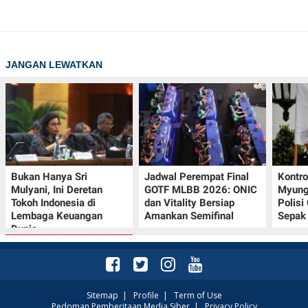
JANGAN LEWATKAN
Bukan Hanya Sri
Jadwal Perempat Final
Kontr
Mulyani, Ini Deretan
GOTF MLBB 2026: ONIC
Myung-
Tokoh Indonesia di
dan Vitality Bersiap
Polisi
Lembaga Keuangan
Amankan Semifinal
Sepak 
Dunia
Sitemap
|
Profile
|
Term of Use
Pedoman Pemberitaan Media Siber
|
Privacy Policy