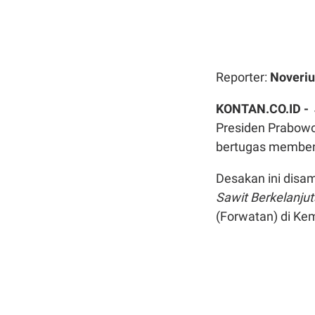
Reporter:
Noveriu
KONTAN.CO.ID -
Presiden Prabow
bertugas membenah
Desakan ini disa
Sawit Berkelanjut
(Forwatan) di Kem