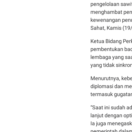
pengelolaan sawi
menghambat peny
kewenangan penuh,
Sahat, Kamis (19
Ketua Bidang Per
pembentukan bad
lembaga yang saat
yang tidak sinkro
Menurutnya, keb
diplomasi dan me
termasuk gugatan
“Saat ini sudah 
lanjut dengan opt
Ia juga menegask
pemerintah dalam