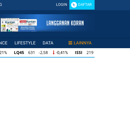
G
LOGIN
DAFTAR
NCE
LIFESTYLE
DATA
LAINNYA
LQ45
631 -2,58
ISSI
219 -0,37
,21%
-0,41%
-0,17%
LQ45
631 -2,58
ISSI
219 -0,37
21%
-0,41%
-0,17%
LQ45
631 -2,58
ISSI
219 -0,37
21%
-0,41%
-0,17%