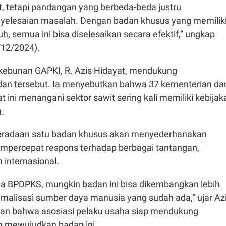
t, tetapi pandangan yang berbeda-beda justru
elesaian masalah. Dengan badan khusus yang memilik
 semua ini bisa diselesaikan secara efektif,” ungkap
/12/2024).
kebunan GAPKI, R. Azis Hidayat, mendukung
an tersebut. Ia menyebutkan bahwa 37 kementerian da
 ini menangani sektor sawit sering kali memiliki kebijak
n.
eradaan satu badan khusus akan menyederhanakan
mpercepat respons terhadap berbagai tantangan,
 internasional.
ada BPDPKS, mungkin badan ini bisa dikembangkan lebih
imalisasi sumber daya manusia yang sudah ada,” ujar Azi
an bahwa asosiasi pelaku usaha siap mendukung
 mewujudkan badan ini.