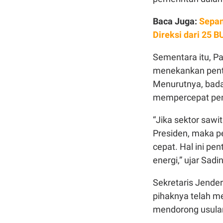
Baca Juga:
Sepan
Direksi dari 25 
Sementara itu, P
menekankan penti
Menurutnya, bada
mempercepat pen
“Jika sektor sawi
Presiden, maka pe
cepat. Hal ini p
energi,” ujar Sadi
Sekretaris Jende
pihaknya telah me
mendorong usula