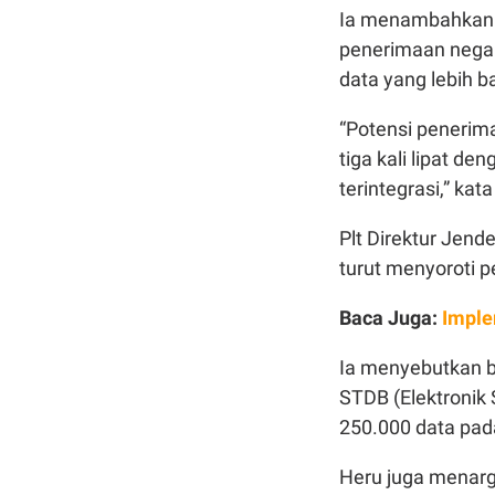
Ia menambahkan 
penerimaan negara
data yang lebih ba
“Potensi penerima
tiga kali lipat d
terintegrasi,” kata
Plt Direktur Jend
turut menyoroti p
Baca Juga:
Imple
Ia menyebutkan 
STDB (Elektronik
250.000 data pad
Heru juga menarg