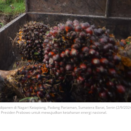
dipanen di Nagari Katapiang, Padang Pariaman, Sumatera Barat, Senin (2/9/2024
i Presiden Prabowo untuk mewujudkan ketahanan energi nasional.