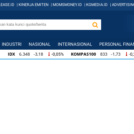
EASE.ID
|
KINERJA EMITEN
|
MOMSMONEY.ID
|
KGMEDIA.ID
|
ADVERTISIN
INDUSTRI
NASIONAL
INTERNASIONAL
PERSONAL FINA
IDX
6.348 -3,18
KOMPAS100
833 -1,73
-0,05%
-0
IDX
6.348 -3,18
KOMPAS100
833 -1,73
-0,05%
-0,
IDX
6.348 -3,18
KOMPAS100
833 -1,73
-0,05%
-0,