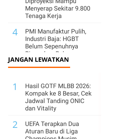
Diproyeksi Mampu
Menyerap Sekitar 9.800
Tenaga Kerja
4
PMI Manufaktur Pulih,
Industri Baja: HGBT
Belum Sepenuhnya
Ringankan Beban
JANGAN LEWATKAN
Produksi
5
Danone Jaga
1
Ketersediaan AQUA di
Hasil GOTF MLBB 2026:
Tengah Potensi El Nino
Kompak ke 8 Besar, Cek
dan Lonjakan
Jadwal Tanding ONIC
Permintaan
dan Vitality
6
2
WIKA Kebut
UEFA Terapkan Dua
Pembangunan Tol
Aturan Baru di Liga
Jakarta-Cikampek II
Champions Musim