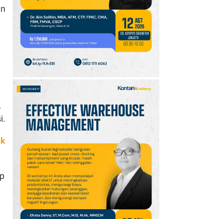
Payung!
an
10
Simak Prakiraan Cuaca
Jawa Barat Kamis (6/8):
Waspada Hujan Ringan
di 3 Wilayah
,
i.
ik
up