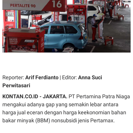
A
A
S
L
I
K
I
E
N
U
D
A
U
N
S
G
T
A
R
N
I
P
I
E
N
L
T
Reporter:
U
E
Arif Ferdianto
| Editor:
Anna Suci
A
R
Perwitasari
N
N
G
A
KONTAN.CO.ID - JAKARTA.
U
S
PT Pertamina Patra Niaga
S
I
mengakui adanya gap yang semakin lebar antara
A
O
H
N
harga jual eceran dengan harga keekonomian bahan
A
A
L
bakar minyak (BBM) nonsubsidi jenis Pertamax.
P
R
E
E