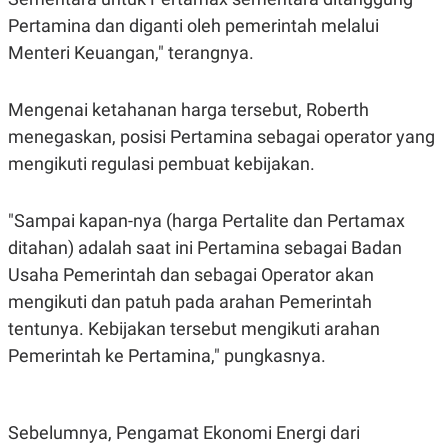
S
A
A
G
Pertamina dan diganti oleh pemerintah melalui
T
E
Menteri Keuangan," terangnya.
D
S
A
T
A
Mengenai ketahanan harga tersebut, Roberth
K
L
menegaskan, posisi Pertamina sebagai operator yang
O
I
N
P
mengikuti regulasi pembuat kebijakan.
T
S
A
U
N
S
"Sampai kapan-nya (harga Pertalite dan Pertamax
T
V
ditahan) adalah saat ini Pertamina sebagai Badan
Usaha Pemerintah dan sebagai Operator akan
JARINGAN
mengikuti dan patuh pada arahan Pemerintah
tentunya. Kebijakan tersebut mengikuti arahan
K
P
Pemerintah ke Pertamina," pungkasnya.
O
R
N
E
T
S
A
S
N
R
Sebelumnya, Pengamat Ekonomi Energi dari
A
E