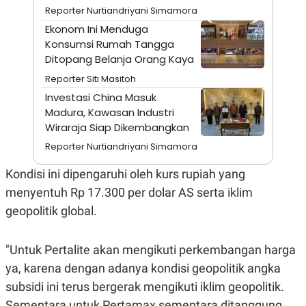
A
I
Reporter Nurtiandriyani Simamora
S
V
K
E
Ekonom Ini Menduga
E
Konsumsi Rumah Tangga
M
Ditopang Belanja Orang Kaya
E
N
Reporter Siti Masitoh
T
E
Investasi China Masuk
R
Madura, Kawasan Industri
I
A
Wiraraja Siap Dikembangkan
N
Reporter Nurtiandriyani Simamora
L
E
Kondisi ini dipengaruhi oleh kurs rupiah yang
S
T
menyentuh Rp 17.300 per dolar AS serta iklim
A
R
geopolitik global.
I
"Untuk Pertalite akan mengikuti perkembangan harga
KANAL
ya, karena dengan adanya kondisi geopolitik angka
subsidi ini terus bergerak mengikuti iklim geopolitik.
P
I
U
M
Sementara untuk Pertamax sementara ditanggung