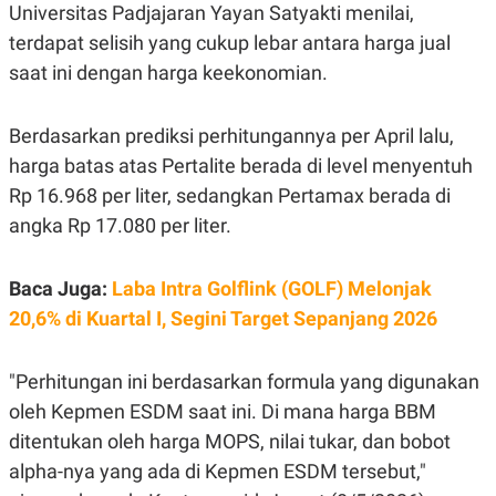
C
L
Universitas Padjajaran Yayan Satyakti menilai,
A
E
terdapat selisih yang cukup lebar antara harga jual
D
A
E
S
saat ini dengan harga keekonomian.
M
E
Y
.
I
D
Berdasarkan prediksi perhitungannya per April lalu,
L
K
harga batas atas Pertalite berada di level menyentuh
A
I
Rp 16.968 per liter, sedangkan Pertamax berada di
N
N
G
E
angka Rp 17.080 per liter.
G
R
A
J
N
A
A
E
Baca Juga:
Laba Intra Golflink (GOLF) Melonjak
N
M
20,6% di Kuartal I, Segini Target Sepanjang 2026
C
I
E
T
T
E
A
N
"Perhitungan ini berdasarkan formula yang digunakan
K
oleh Kepmen ESDM saat ini. Di mana harga BBM
E
A
P
D
ditentukan oleh harga MOPS, nilai tukar, dan bobot
A
V
alpha-nya yang ada di Kepmen ESDM tersebut,"
P
E
E
R