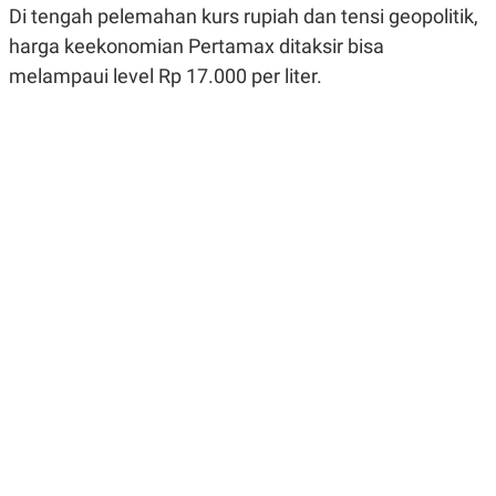
Di tengah pelemahan kurs rupiah dan tensi geopolitik,
R
G
S
I
harga keekonomian Pertamax ditaksir bisa
O
O
N
N
melampaui level Rp 17.000 per liter.​
A
A
L
L
F
I
N
A
N
C
E
Y
C
A
A
N
R
G
I
T
T
E
A
R
H
.
U
.
.
K
L
E
I
S
F