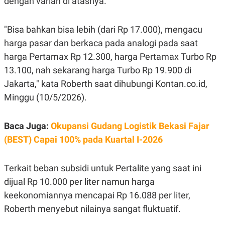
dengan varian di atasnya.
E
R
F
B
"Bisa bahkan bisa lebih (dari Rp 17.000), mengacu
O
U
K
S
harga pasar dan berkaca pada analogi pada saat
U
I
harga Pertamax Rp 12.300, harga Pertamax Turbo Rp
S
N
E
13.100, nah sekarang harga Turbo Rp 19.900 di
S
S
Jakarta," kata Roberth saat dihubungi Kontan.co.id,
I
N
Minggu (10/5/2026).
S
I
G
Baca Juga:
Okupansi Gudang Logistik Bekasi Fajar
H
T
(BEST) Capai 100% pada Kuartal I-2026
S
B
T
E
O
L
Terkait beban subsidi untuk Pertalite yang saat ini
C
A
dijual Rp 10.000 per liter namun harga
K
N
S
J
keekonomiannya mencapai Rp 16.088 per liter,
E
A
T
O
Roberth menyebut nilainya sangat fluktuatif.
U
N
P