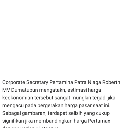
E
E
H
S
A
T
T
Y
A
L
N
E
E
A
N
N
G
A
L
L
I
I
S
S
H
I
S
E
K
X
O
E
L
Corporate Secretary Pertamina Patra Niaga Roberth
C
O
U
M
MV Dumatubun mengatakn, estimasi harga
T
keekonomian tersebut sangat mungkin terjadi jika
I
V
mengacu pada pergerakan harga pasar saat ini.
E
C
Sebagai gambaran, terdapat selisih yang cukup
O
signifikan jika membandingkan harga Pertamax
R
N