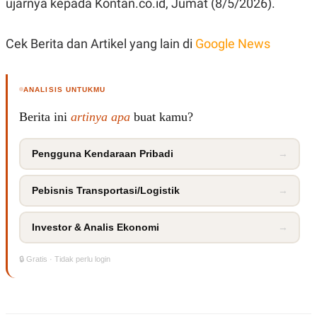
ujarnya kepada Kontan.co.id, Jumat (8/5/2026).
R
T
I
S
I
Cek Berita dan Artikel yang lain di
Google News
N
G
K
ANALISIS UNTUKMU
G
M
E
Berita ini
artinya apa
buat kamu?
D
I
A
Pengguna Kendaraan Pribadi
→
.
I
D
Pebisnis Transportasi/Logistik
→
Investor & Analis Ekonomi
→
SITEMAP
PROFILE
TERM
OF
USE
🔒 Gratis · Tidak perlu login
PEDOMAN
PEMBERITAAN
SIBER
PRIVACY