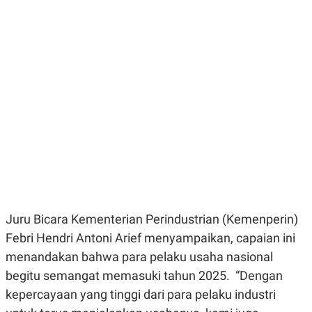
E
E
H
S
A
T
T
Y
A
L
N
E
E
A
N
N
G
A
L
L
I
I
S
S
H
I
S
E
K
X
O
E
L
C
O
U
M
Juru Bicara Kementerian Perindustrian (Kemenperin)
T
Febri Hendri Antoni Arief menyampaikan, capaian ini
I
V
menandakan bahwa para pelaku usaha nasional
E
C
begitu semangat memasuki tahun 2025. “Dengan
O
kepercayaan yang tinggi dari para pelaku industri
R
N