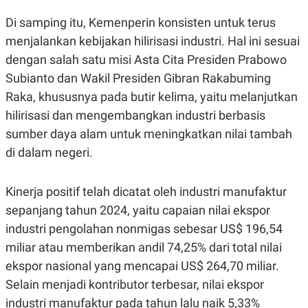
R
T
I
Di samping itu, Kemenperin konsisten untuk terus
S
I
menjalankan kebijakan hilirisasi industri. Hal ini sesuai
N
dengan salah satu misi Asta Cita Presiden Prabowo
G
Subianto dan Wakil Presiden Gibran Rakabuming
K
G
Raka, khususnya pada butir kelima, yaitu melanjutkan
M
E
hilirisasi dan mengembangkan industri berbasis
D
sumber daya alam untuk meningkatkan nilai tambah
I
A
di dalam negeri.
.
I
D
Kinerja positif telah dicatat oleh industri manufaktur
sepanjang tahun 2024, yaitu capaian nilai ekspor
industri pengolahan nonmigas sebesar US$ 196,54
SITEMAP
PROFILE
TERM
OF
miliar atau memberikan andil 74,25% dari total nilai
USE
ekspor nasional yang mencapai US$ 264,70 miliar.
PEDOMAN
PEMBERITAAN
Selain menjadi kontributor terbesar, nilai ekspor
SIBER
industri manufaktur pada tahun lalu naik 5,33%
PRIVACY