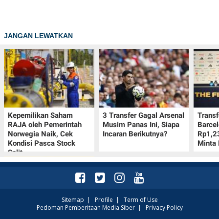
JANGAN LEWATKAN
Kepemilikan Saham
3 Transfer Gagal Arsenal
Transf
RAJA oleh Pemerintah
Musim Panas Ini, Siapa
Barcel
Norwegia Naik, Cek
Incaran Berikutnya?
Rp1,23
Kondisi Pasca Stock
Minta 
Split
Sitemap
|
Profile
|
Term of Use
Pedoman Pemberitaan Media Siber
|
Privacy Policy