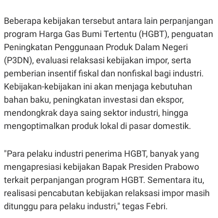
C
L
A
E
D
A
Beberapa kebijakan tersebut antara lain perpanjangan
E
S
program Harga Gas Bumi Tertentu (HGBT), penguatan
M
E
Y
.
Peningkatan Penggunaan Produk Dalam Negeri
I
D
(P3DN), evaluasi relaksasi kebijakan impor, serta
L
K
pemberian insentif fiskal dan nonfiskal bagi industri.
A
I
N
N
Kebijakan-kebijakan ini akan menjaga kebutuhan
G
E
bahan baku, peningkatan investasi dan ekspor,
G
R
A
J
mendongkrak daya saing sektor industri, hingga
N
A
A
E
mengoptimalkan produk lokal di pasar domestik.
N
M
C
I
E
T
"Para pelaku industri penerima HGBT, banyak yang
T
E
A
N
mengapresiasi kebijakan Bapak Presiden Prabowo
K
terkait perpanjangan program HGBT. Sementara itu,
E
A
P
D
realisasi pencabutan kebijakan relaksasi impor masih
A
V
ditunggu para pelaku industri," tegas Febri.
P
E
E
R