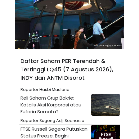
A
I
S
V
K
E
E
M
E
N
T
E
R
I
A
Daftar Saham PER Terendah &
N
Tertinggi LQ45 (7 Agustus 2026),
L
E
INDY dan ANTM Disorot
S
T
Reporter Hasbi Maulana
A
R
Reli Saham Grup Bakrie:
I
Katalis Aksi Korporasi atau
Euforia Semata?
KANAL
Reporter Sugeng Adji Soenarso
FTSE Russell Segera Putuskan
P
I
Status Freeze, Begini
U
M