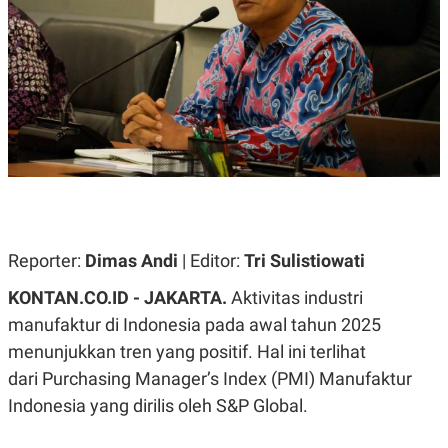
A
A
S
L
I
K
I
E
N
U
D
A
U
N
S
G
T
A
R
N
I
P
I
E
N
L
T
Reporter:
U
E
Dimas Andi
| Editor:
Tri Sulistiowati
A
R
N
N
KONTAN.CO.ID - JAKARTA.
Aktivitas industri
G
A
manufaktur di Indonesia pada awal tahun 2025
U
S
S
I
menunjukkan tren yang positif. Hal ini terlihat
A
O
H
N
dari Purchasing Manager’s Index (PMI) Manufaktur
A
A
L
Indonesia yang dirilis oleh S&P Global.
P
R
E
E