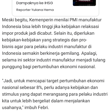
S
A
Dampaknya ke IHSG
A
G
T
E
Reporter Yuliana Hema
D
S
A
Meski begitu, Kemenperin menilai PMI manufaktur
T
A
Indonesia bisa lebih tinggi jika kebijakan relaksasi
K
L
impor produk jadi dicabut. Selain itu, diperlukan
O
I
kebijakan-kebijakan yang strategis dan pro-
N
P
T
S
bisnis agar para pelaku industri manufaktur di
A
U
N
S
Indonesia semakin berkinerja gemilang. Apalagi,
T
selama ini sektor industri manufaktur menjadi tulang
V
punggung bagi pertumbuhan ekonomi nasional.
JARINGAN
"Jadi, untuk mencapai target pertumbuhan ekonomi
K
P
nasional sebesar 8%, perlu adanya kebijakan dan
O
R
N
E
stimulus yang dapat merangsang para pelaku industri
T
S
kita untuk lebih bergeliat dalam menjalankan
A
S
N
R
usahanya," imbuh Febri.
A
E