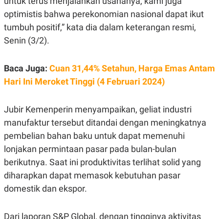
untuk terus menjalankan usahanya, kami juga
E
R
optimistis bahwa perekonomian nasional dapat ikut
F
B
tumbuh positif,” kata dia dalam keterangan resmi,
O
U
K
S
Senin (3/2).
U
I
S
N
E
Baca Juga:
Cuan 31,44% Setahun, Harga Emas Antam
S
S
Hari Ini Meroket Tinggi (4 Februari 2024)
I
N
S
Jubir Kemenperin menyampaikan, geliat industri
I
G
manufaktur tersebut ditandai dengan meningkatnya
H
T
pembelian bahan baku untuk dapat memenuhi
S
B
lonjakan permintaan pasar pada bulan-bulan
T
E
O
L
berikutnya. Saat ini produktivitas terlihat solid yang
C
A
diharapkan dapat memasok kebutuhan pasar
K
N
S
J
domestik dan ekspor.
E
A
T
O
U
N
Dari laporan S&P Global, dengan tingginya aktivitas
P