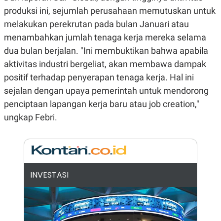
N
S
produksi ini, sejumlah perusahaan memutuskan untuk
E
E
melakukan perekrutan pada bulan Januari atau
W
R
S
E
menambahkan jumlah tenaga kerja mereka selama
S
M
E
O
dua bulan berjalan. "Ini membuktikan bahwa apabila
T
N
aktivitas industri bergeliat, akan membawa dampak
U
I
P
A
positif terhadap penyerapan tenaga kerja. Hal ini
A
K
sejalan dengan upaya pemerintah untuk mendorong
D
I
V
L
penciptaan lapangan kerja baru atau job creation,"
A
ungkap Febri.
S
K
O
R
P
O
R
A
INVESTASI
S
I
K
N
I
A
L
T