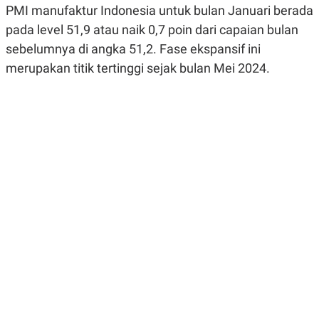
PMI manufaktur Indonesia untuk bulan Januari berada
R
G
S
I
pada level 51,9 atau naik 0,7 poin dari capaian bulan
O
O
N
N
sebelumnya di angka 51,2. Fase ekspansif ini
A
A
L
L
merupakan titik tertinggi sejak bulan Mei 2024.
F
I
N
A
N
C
E
Y
C
A
A
N
R
G
I
T
T
E
A
R
H
.
U
.
.
K
L
E
I
S
F