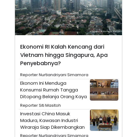
A
I
S
V
K
E
E
M
E
N
T
E
Ekonomi RI Kalah Kencang dari
R
I
Vietnam hingga Singapura, Apa
A
N
Penyebabnya?
L
E
Reporter Nurtiandriyani Simamora
S
Ekonom Ini Menduga
T
A
Konsumsi Rumah Tangga
R
Ditopang Belanja Orang Kaya
I
Reporter Siti Masitoh
Investasi China Masuk
KANAL
Madura, Kawasan Industri
Wiraraja Siap Dikembangkan
P
I
U
M
Reporter Nurtiandriyani Simamora