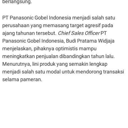
berlangsung.
R
G
S
I
O
O
PT Panasonic Gobel Indonesia menjadi salah satu
N
N
A
A
perusahaan yang memasang target agresif pada
L
L
F
ajang tahunan tersebut.
Chief Sales Officer
PT
I
N
Panasonic Gobel Indonesia, Budi Pratama Widjaja
A
menjelaskan, pihaknya optimistis mampu
N
C
meningkatkan penjualan dibandingkan tahun lalu.
E
Menurutnya, lini produk yang semakin lengkap
Y
C
A
A
menjadi salah satu modal untuk mendorong transaksi
N
R
selama pameran.
G
I
T
T
E
A
R
H
.
U
.
.
K
L
E
I
S
F