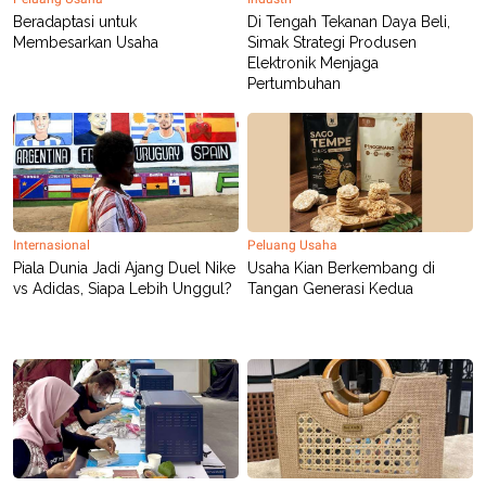
R
T
Beradaptasi untuk
Di Tengah Tekanan Daya Beli,
I
Membesarkan Usaha
Simak Strategi Produsen
S
I
Elektronik Menjaga
N
Pertumbuhan
G
K
G
M
E
D
I
A
.
Internasional
Peluang Usaha
I
Piala Dunia Jadi Ajang Duel Nike
Usaha Kian Berkembang di
D
vs Adidas, Siapa Lebih Unggul?
Tangan Generasi Kedua
SITEMAP
PROFILE
TERM
OF
USE
PEDOMAN
PEMBERITAAN
SIBER
PRIVACY