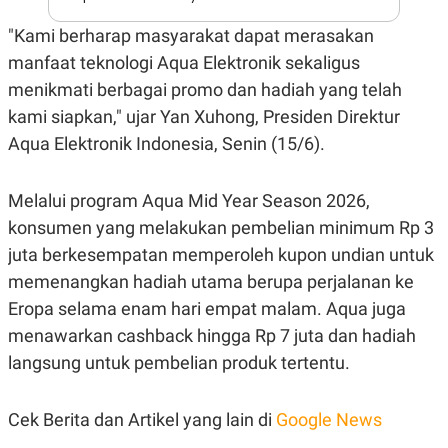
S
A
A
G
"Kami berharap masyarakat dapat merasakan
T
E
D
S
manfaat teknologi Aqua Elektronik sekaligus
A
T
menikmati berbagai promo dan hadiah yang telah
A
kami siapkan," ujar Yan Xuhong, Presiden Direktur
K
L
Aqua Elektronik Indonesia, Senin (15/6).
O
I
N
P
T
S
A
U
Melalui program Aqua Mid Year Season 2026,
N
S
T
konsumen yang melakukan pembelian minimum Rp 3
V
juta berkesempatan memperoleh kupon undian untuk
memenangkan hadiah utama berupa perjalanan ke
JARINGAN
Eropa selama enam hari empat malam. Aqua juga
menawarkan cashback hingga Rp 7 juta dan hadiah
K
P
O
R
langsung untuk pembelian produk tertentu.
N
E
T
S
A
S
Cek Berita dan Artikel yang lain di
Google News
N
R
A
E