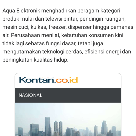
N
S
Aqua Elektronik menghadirkan beragam kategori
E
E
W
R
produk mulai dari televisi pintar, pendingin ruangan,
S
E
S
M
mesin cuci, kulkas, freezer, dispenser hingga pemanas
E
O
air. Perusahaan menilai, kebutuhan konsumen kini
T
N
U
I
tidak lagi sebatas fungsi dasar, tetapi juga
P
A
mengutamakan teknologi cerdas, efisiensi energi dan
A
K
D
I
peningkatan kualitas hidup.
V
L
A
S
K
O
R
P
NASIONAL
O
R
A
S
I
K
N
I
A
L
T