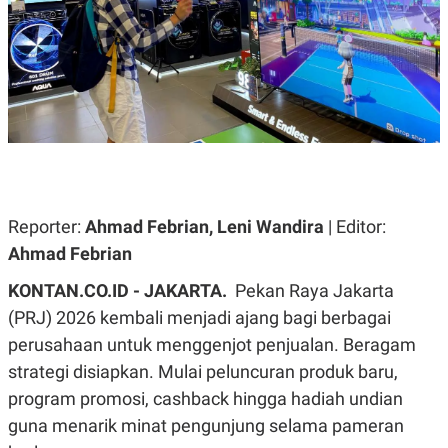
A
A
S
L
I
K
I
E
N
U
D
A
U
N
S
G
T
A
R
N
I
P
I
Reporter:
Ahmad Febrian, Leni Wandira
| Editor:
E
N
L
T
Ahmad Febrian
U
E
A
R
KONTAN.CO.ID - JAKARTA.
Pekan Raya Jakarta
N
N
G
A
(PRJ) 2026 kembali menjadi ajang bagi berbagai
U
S
S
I
perusahaan untuk menggenjot penjualan. Beragam
A
O
strategi disiapkan. Mulai peluncuran produk baru,
H
N
A
A
program promosi, cashback hingga hadiah undian
L
guna menarik minat pengunjung selama pameran
P
R
E
E