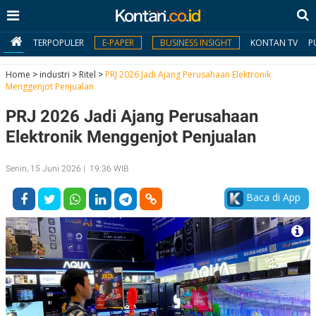
TERPOPULER
E-PAPER
BUSINESS INSIGHT
KONTAN TV
P
Home
>
industri
>
Ritel
>
PRJ 2026 Jadi Ajang Perusahaan Elektronik
Menggenjot Penjualan
MY
PRJ 2026 Jadi Ajang Perusahaan
KONTAN
Elektronik Menggenjot Penjualan
Daftar
Senin, 15 Juni 2026 | 19:36 WIB
Masuk
Baca di App
BERITA
I
N
N
A
V
S
E
I
S
O
T
N