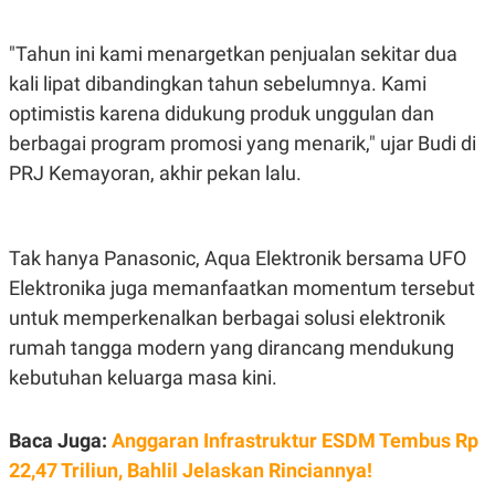
E
R
F
B
"Tahun ini kami menargetkan penjualan sekitar dua
O
U
kali lipat dibandingkan tahun sebelumnya. Kami
K
S
U
I
optimistis karena didukung produk unggulan dan
S
N
E
berbagai program promosi yang menarik," ujar Budi di
S
PRJ Kemayoran, akhir pekan lalu.
S
I
N
S
I
Tak hanya Panasonic, Aqua Elektronik bersama UFO
G
H
Elektronika juga memanfaatkan momentum tersebut
T
untuk memperkenalkan berbagai solusi elektronik
S
B
T
E
rumah tangga modern yang dirancang mendukung
O
L
kebutuhan keluarga masa kini.
C
A
K
N
S
J
E
A
Baca Juga:
Anggaran Infrastruktur ESDM Tembus Rp
T
O
22,47 Triliun, Bahlil Jelaskan Rinciannya!
U
N
P