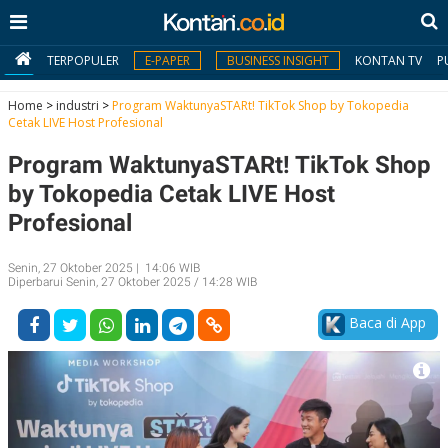
TERPOPULER
E-PAPER
BUSINESS INSIGHT
KONTAN TV
P
Home
>
industri
>
Program WaktunyaSTARt! TikTok Shop by Tokopedia
Cetak LIVE Host Profesional
MY
Program WaktunyaSTARt! TikTok Shop
KONTAN
by Tokopedia Cetak LIVE Host
Daftar
Profesional
Masuk
Senin, 27 Oktober 2025 | 14:06 WIB
Diperbarui Senin, 27 Oktober 2025 / 14:28 WIB
BERITA
Baca di App
I
N
N
A
V
S
E
I
S
O
T
N