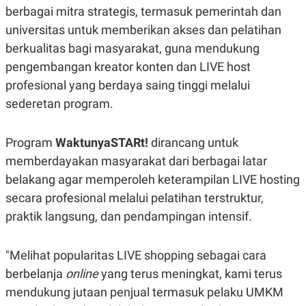
C
L
berbagai mitra strategis, termasuk pemerintah dan
A
E
D
A
universitas untuk memberikan akses dan pelatihan
E
S
M
E
berkualitas bagi masyarakat, guna mendukung
Y
.
pengembangan kreator konten dan LIVE host
I
D
profesional yang berdaya saing tinggi melalui
L
K
sederetan program.
A
I
N
N
G
E
G
R
Program
WaktunyaSTARt!
dirancang untuk
A
J
memberdayakan masyarakat dari berbagai latar
N
A
A
E
belakang agar memperoleh keterampilan LIVE hosting
N
M
C
I
secara profesional melalui pelatihan terstruktur,
E
T
praktik langsung, dan pendampingan intensif.
T
E
A
N
K
"Melihat popularitas LIVE shopping sebagai cara
E
A
P
D
berbelanja
online
yang terus meningkat, kami terus
A
V
P
E
mendukung jutaan penjual termasuk pelaku UMKM
E
R