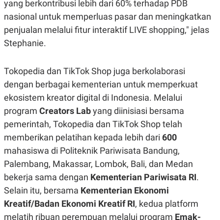
yang berkontribusi lebih dari 60% terhadap PDB
R
T
I
nasional untuk memperluas pasar dan meningkatkan
S
I
penjualan melalui fitur interaktif LIVE shopping," jelas
N
Stephanie.
G
K
G
Tokopedia dan TikTok Shop juga berkolaborasi
M
E
dengan berbagai kementerian untuk memperkuat
D
I
ekosistem kreator digital di Indonesia. Melalui
A
program
Creators Lab
yang diinisiasi bersama
.
I
pemerintah, Tokopedia dan TikTok Shop telah
D
memberikan pelatihan kepada lebih dari
600
mahasiswa di Politeknik Pariwisata Bandung,
Palembang, Makassar, Lombok, Bali, dan Medan
SITEMAP
PROFILE
TERM
OF
bekerja sama dengan
Kementerian Pariwisata RI
.
USE
Selain itu, bersama
Kementerian Ekonomi
PEDOMAN
PEMBERITAAN
Kreatif/Badan Ekonomi Kreatif RI
, kedua platform
SIBER
melatih ribuan perempuan melalui program
Emak-
PRIVACY