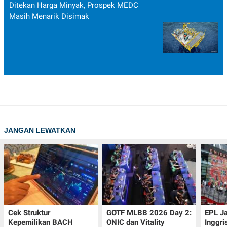
Ditekan Harga Minyak, Prospek MEDC
Masih Menarik Disimak
JANGAN LEWATKAN
Cek Struktur
GOTF MLBB 2026 Day 2:
EPL J
Kepemilikan BACH
ONIC dan Vitality
Inggri