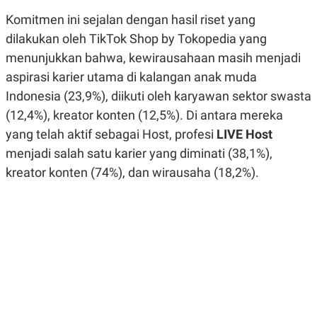
R
G
Komitmen ini sejalan dengan hasil riset yang
S
I
O
O
dilakukan oleh TikTok Shop by Tokopedia yang
N
N
A
A
menunjukkan bahwa, kewirausahaan masih menjadi
L
L
aspirasi karier utama di kalangan anak muda
F
I
Indonesia (23,9%), diikuti oleh karyawan sektor swasta
N
A
(12,4%), kreator konten (12,5%). Di antara mereka
N
yang telah aktif sebagai Host, profesi
LIVE Host
C
E
menjadi salah satu karier yang diminati (38,1%),
Y
C
kreator konten (74%), dan wirausaha (18,2%).
A
A
N
R
G
I
T
T
E
A
R
H
.
U
.
.
K
L
E
I
S
F