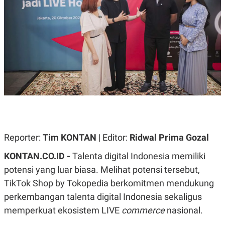
A
A
S
L
I
K
I
E
N
U
D
A
U
N
S
G
T
A
R
N
I
P
I
E
N
L
T
U
E
Reporter:
Tim KONTAN
| Editor:
Ridwal Prima Gozal
A
R
N
N
G
A
KONTAN.CO.ID -
Talenta digital Indonesia memiliki
U
S
potensi yang luar biasa. Melihat potensi tersebut,
S
I
A
O
TikTok Shop by Tokopedia berkomitmen mendukung
H
N
A
A
perkembangan talenta digital Indonesia sekaligus
L
memperkuat ekosistem LIVE
commerce
nasional.
P
R
E
E