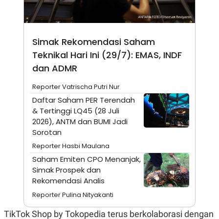
S
A
A
G
T
E
D
S
A
Simak Rekomendasi Saham
T
A
Teknikal Hari Ini (29/7): EMAS, INDF
K
L
dan ADMR
O
I
N
P
T
S
Reporter Vatrischa Putri Nur
A
U
Daftar Saham PER Terendah
N
S
T
& Tertinggi LQ45 (28 Juli
V
2026), ANTM dan BUMI Jadi
Sorotan
JARINGAN
Reporter Hasbi Maulana
Saham Emiten CPO Menanjak,
K
P
Simak Prospek dan
O
R
Rekomendasi Analis
N
E
T
S
Reporter Pulina Nityakanti
A
S
N
R
TikTok Shop by Tokopedia terus berkolaborasi dengan
A
E