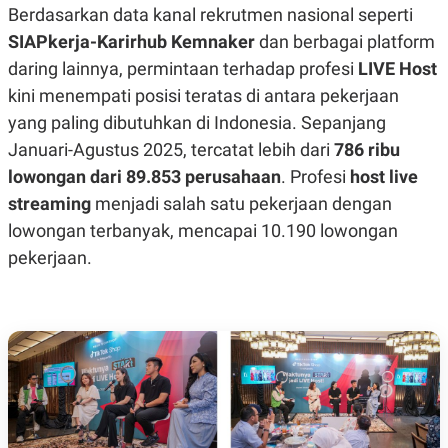
E
Berdasarkan data kanal rekrutmen nasional seperti
R
SIAPkerja-Karirhub Kemnaker
dan berbagai platform
F
B
O
U
daring lainnya, permintaan terhadap profesi
LIVE Host
K
S
kini menempati posisi teratas di antara pekerjaan
U
I
S
N
yang paling dibutuhkan di Indonesia. Sepanjang
E
S
Januari-Agustus 2025, tercatat lebih dari
786 ribu
S
lowongan dari 89.853 perusahaan
. Profesi
host live
I
N
streaming
menjadi salah satu pekerjaan dengan
S
I
lowongan terbanyak, mencapai 10.190 lowongan
G
H
pekerjaan.
T
S
B
T
E
O
L
C
A
K
N
S
J
E
A
T
O
U
N
P