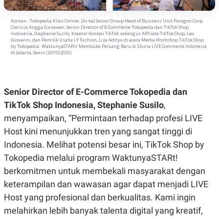
N
S
E
E
Kontan - Tokopedia Kilas Online. [ki-ka] Senior Group Head of Business Unit Paragon Corp,
W
R
Clarissa Angga Gunawan, Senior Director of E-Commerce Tokopedia dan TikTok Shop
S
E
Indonesia, Stephanie Susilo, Kreator Konten TikTok sekaligus Affiliate TikTok Shop, Leo
S
M
Giovanni, dan Pemilik Usaha LY Fashion, Liza Aditya di acara Media Workshop TikTok Shop
by Tokopedia: WaktunyaSTARt! Membuka Peluang Baru di Dunia LIVE Commerce Indonesia
E
O
di Jakarta, Senin (20/10/2025).
T
N
U
I
P
A
A
K
Senior Director of E-Commerce Tokopedia dan
D
I
V
L
TikTok Shop Indonesia, Stephanie Susilo
,
A
S
menyampaikan, “Permintaan terhadap profesi LIVE
K
Host kini menunjukkan tren yang sangat tinggi di
O
R
Indonesia. Melihat potensi besar ini, TikTok Shop by
P
O
Tokopedia melalui program WaktunyaSTARt!
R
berkomitmen untuk membekali masyarakat dengan
A
S
keterampilan dan wawasan agar dapat menjadi LIVE
I
Host yang profesional dan berkualitas. Kami ingin
K
N
I
A
melahirkan lebih banyak talenta digital yang kreatif,
L
T