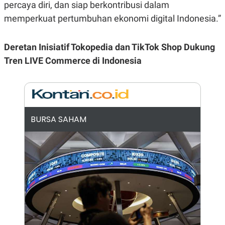
A
I
percaya diri, dan siap berkontribusi dalam
S
V
memperkuat pertumbuhan ekonomi digital Indonesia.”
K
E
E
M
E
Deretan Inisiatif Tokopedia dan TikTok Shop Dukung
N
Tren LIVE Commerce di Indonesia
T
E
R
I
A
N
L
BURSA SAHAM
E
S
T
A
R
I
KANAL
P
I
U
M