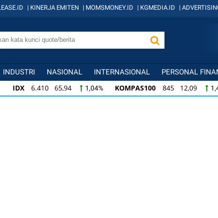
EASE.ID
|
KINERJA EMITEN
|
MOMSMONEY.ID
|
KGMEDIA.ID
|
ADVERTISIN
INDUSTRI
NASIONAL
INTERNASIONAL
PERSONAL FINA
IDX
6.410 65,94
KOMPAS100
845 12,09
1,04%
1,
KOMPAS100
845 12,09
LQ45
640 9,44
1,45%
1,5
LQ45
640 9,44
ISSI
222 2,82
IDX3
1,50%
1,29%