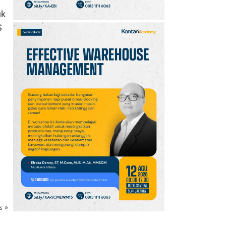
uk
S
ks
»