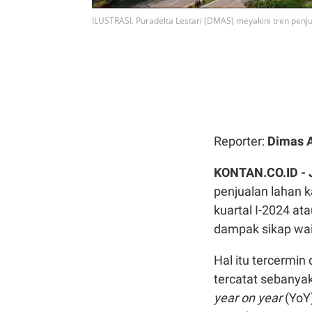
ILUSTRASI. Puradelta Lestari (DMAS) meyakini tren penju
Reporter:
Dimas 
KONTAN.CO.ID -
penjualan lahan k
kuartal I-2024 at
dampak sikap wait
H
al itu tercermin
tercatat sebanyak
year on year
(YoY