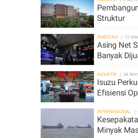
Pembangun
Struktur
INVESTASI
| 12 Men
Asing Net S
Banyak Diju
INDUSTRI
| 34 Meni
Isuzu Perkua
Efisiensi O
INTERNASIONAL
| 
Kesepakata
Minyak Mas