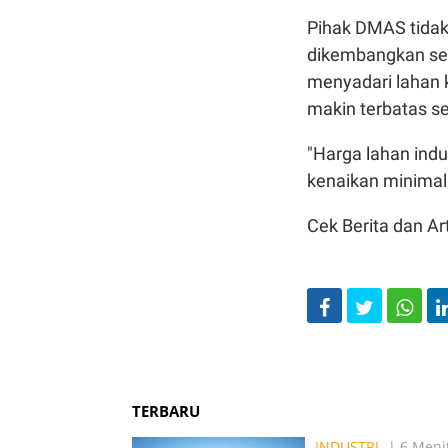
Pihak DMAS tidak
dikembangkan seb
menyadari lahan k
makin terbatas s
"Harga lahan ind
kenaikan minimal 
Cek Berita dan Art
TERBARU
INDUSTRI
| 6 Menit