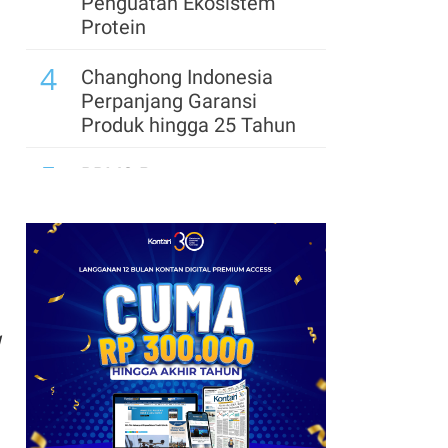
Penguatan Ekosistem
Protein
4
Changhong Indonesia
Perpanjang Garansi
Produk hingga 25 Tahun
5
BRMS Percepat
Transformasi Digital,
Standarkan Hampir 100
Proses Bisnis
6
Kimia Farma Raup Laba
Rp 54,07 Miliar di
g
Semester I-2026, Ini
Pendorongnya
7
STARFINDO Bidik
Perluasan Investasi dan