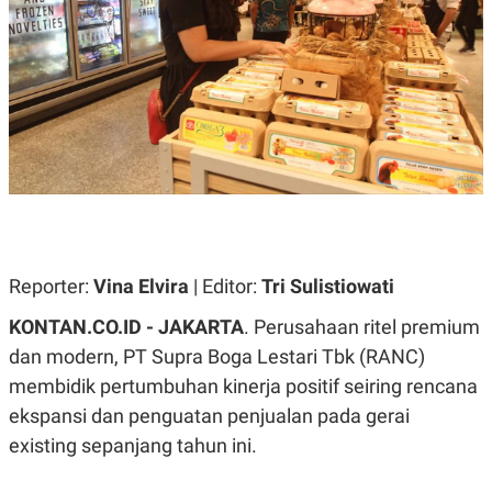
A
A
S
L
I
K
I
E
N
U
D
A
U
N
S
G
T
A
R
N
I
P
I
E
N
L
T
Reporter:
U
E
Vina Elvira
| Editor:
Tri Sulistiowati
A
R
N
N
KONTAN.CO.ID - JAKARTA
. Perusahaan ritel premium
G
A
dan modern, PT Supra Boga Lestari Tbk (RANC)
U
S
S
I
membidik pertumbuhan kinerja positif seiring rencana
A
O
H
N
ekspansi dan penguatan penjualan pada gerai
A
A
L
existing sepanjang tahun ini.
P
R
E
E