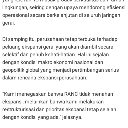
S
A
A
G
lingkungan, seiring dengan upaya mendorong efisiensi
T
E
operasional secara berkelanjutan di seluruh jaringan
D
S
A
gerai.
T
A
K
L
Di samping itu, perusahaan tetap terbuka terhadap
O
I
N
P
peluang ekspansi gerai yang akan diambil secara
T
S
selektif dan penuh kehati-hatian. Hal ini sejalan
A
U
N
S
dengan kondisi makro ekonomi nasional dan
T
V
geopolitik global yang menjadi pertimbangan serius
dalam rencana ekspansi perusahaan.
JARINGAN
"Kami menegaskan bahwa RANC tidak menahan
K
P
ekspansi, melainkan bahwa kami melakukan
O
R
N
E
restrukturisasi dan prioritas ekspansi tetap sejalan
T
S
A
S
dengan kondisi yang ada," jelasnya.
N
R
A
E