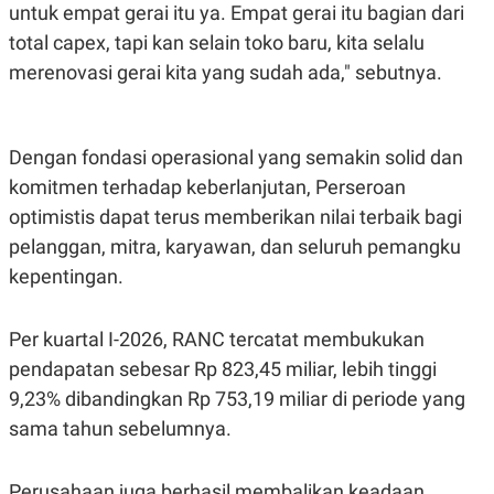
R
T
untuk empat gerai itu ya. Empat gerai itu bagian dari
I
total capex, tapi kan selain toko baru, kita selalu
S
I
merenovasi gerai kita yang sudah ada," sebutnya.
N
G
K
G
Dengan fondasi operasional yang semakin solid dan
M
E
komitmen terhadap keberlanjutan, Perseroan
D
optimistis dapat terus memberikan nilai terbaik bagi
I
A
pelanggan, mitra, karyawan, dan seluruh pemangku
.
I
kepentingan.
D
Per kuartal I-2026, RANC tercatat membukukan
pendapatan sebesar Rp 823,45 miliar, lebih tinggi
SITEMAP
PROFILE
TERM
OF
9,23% dibandingkan Rp 753,19 miliar di periode yang
USE
sama tahun sebelumnya.
PEDOMAN
PEMBERITAAN
SIBER
Perusahaan juga berhasil membalikan keadaan
PRIVACY