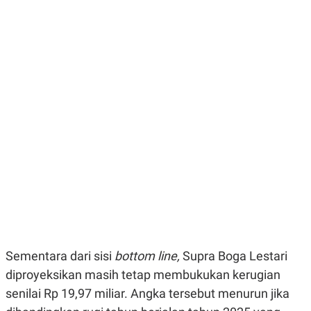
E
E
H
S
A
T
T
Y
A
L
N
E
E
A
N
N
G
A
L
L
I
I
S
S
H
I
S
E
K
X
O
E
L
C
O
U
M
T
I
V
Sementara dari sisi
bottom line,
Supra Boga Lestari
E
C
diproyeksikan masih tetap membukukan kerugian
O
senilai Rp 19,97 miliar. Angka tersebut menurun jika
R
N