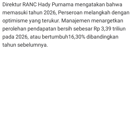
Direktur RANC Hady Purnama mengatakan bahwa
R
G
S
I
memasuki tahun 2026, Perseroan melangkah dengan
O
O
N
N
optimisme yang terukur. Manajemen menargetkan
A
A
L
L
perolehan pendapatan bersih sebesar Rp 3,39 triliun
F
pada 2026, atau bertumbuh16,30% dibandingkan
I
N
tahun sebelumnya.
A
N
C
E
Y
C
A
A
N
R
G
I
T
T
E
A
R
H
.
U
.
.
K
L
E
I
S
F