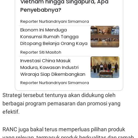
Vietnam hingga Singapura, Apa
A
I
S
V
Penyebabnya?
K
E
E
Reporter Nurtiandriyani Simamora
M
E
Ekonom Ini Menduga
N
Konsumsi Rumah Tangga
T
E
Ditopang Belanja Orang Kaya
R
I
Reporter Siti Masitoh
A
Investasi China Masuk
N
Madura, Kawasan Industri
L
Wiraraja Siap Dikembangkan
E
S
Reporter Nurtiandriyani Simamora
T
A
R
Strategi tersebut tentunya akan didukung oleh
I
berbagai program pemasaran dan promosi yang
efektif.
KANAL
RANC juga bakal terus memperluas pilihan produk
P
I
U
M
yang relevan, termasuk produk berkualitas dan ramah