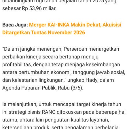
dibandingkan rugi tahun berjalan tahun 2025 yang
E
R
sebesar Rp 53,96 miliar.
F
B
O
U
K
S
Baca Juga:
Merger KAI-INKA Makin Dekat, Akuisisi
U
I
Ditargetkan Tuntas November 2026
S
N
E
S
S
“Dalam jangka menengah, Perseroan menargetkan
I
N
perbaikan kinerja secara bertahap menuju
S
profitabilitas, dengan tetap menjaga keseimbangan
I
G
antara pertumbuhan ekonomi, tanggung jawab sosial,
H
T
dan kelestarian lingkungan,” ungkap Hady, dalam
S
B
Agenda Paparan Publik, Rabu (3/6).
T
E
O
L
C
A
Ia melanjutkan, untuk mencapai target kinerja tahun
K
N
S
J
ini strategi bisnis RANC difokuskan pada beberapa hal
E
A
T
O
utama, antara lain penguatan kualitas layanan,
U
N
ketersediaan produk, serta pengalaman berbelanja
P