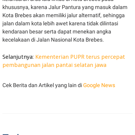
C
L
A
E
khususnya, karena Jalur Pantura yang masuk dalam
D
A
Kota Brebes akan memiliki jalur alternatif, sehingga
E
S
M
E
jalan dalam kota lebih awet karena tidak dilintasi
Y
.
I
kendaraan besar serta dapat menekan angka
D
kecelakaan di Jalan Nasional Kota Brebes.
L
K
A
I
N
N
Selanjutnya:
Kementerian PUPR terus percepat
G
E
G
R
pembangunan jalan pantai selatan jawa
A
J
N
A
A
E
N
M
Cek Berita dan Artikel yang lain di
Google News
C
I
E
T
T
E
A
N
K
E
A
P
D
A
V
P
E
E
R