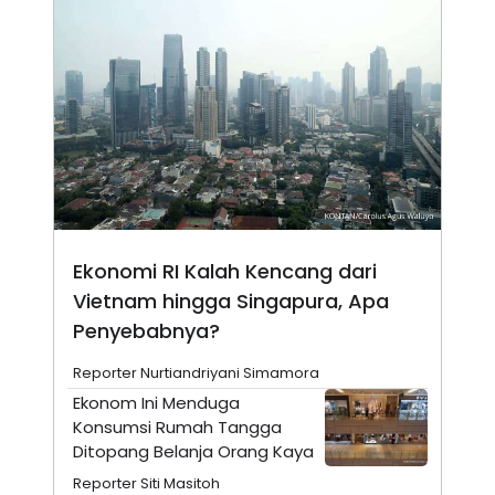
N
S
E
E
W
R
S
E
S
M
E
O
T
N
U
I
P
A
A
K
D
I
V
L
A
S
Ekonomi RI Kalah Kencang dari
K
O
Vietnam hingga Singapura, Apa
R
Penyebabnya?
P
O
R
Reporter Nurtiandriyani Simamora
A
Ekonom Ini Menduga
S
I
Konsumsi Rumah Tangga
K
N
Ditopang Belanja Orang Kaya
I
A
Reporter Siti Masitoh
L
T