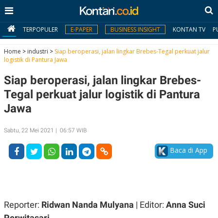
TERPOPULER
E-PAPER
BUSINESS INSIGHT
KONTAN TV
P
Home
>
industri
>
Siap beroperasi, jalan lingkar Brebes-Tegal perkuat jalur
logistik di Pantura Jawa
MY
Siap beroperasi, jalan lingkar Brebes-
KONTAN
Tegal perkuat jalur logistik di Pantura
Daftar
Jawa
Masuk
Sabtu, 22 Mei 2021 | 06:57 WIB
Baca di App
BERITA
I
N
N
A
V
S
E
I
Reporter:
Ridwan Nanda Mulyana
| Editor:
Anna Suci
S
O
Perwitasari
T
N