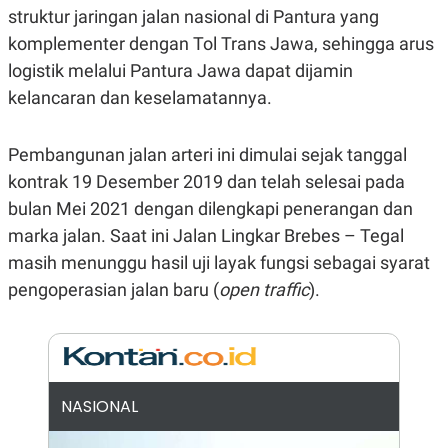
E
struktur jaringan jalan nasional di Pantura yang
R
komplementer dengan Tol Trans Jawa, sehingga arus
F
B
O
U
logistik melalui Pantura Jawa dapat dijamin
K
S
U
I
kelancaran dan keselamatannya.
S
N
E
S
Pembangunan jalan arteri ini dimulai sejak tanggal
S
I
kontrak 19 Desember 2019 dan telah selesai pada
N
bulan Mei 2021 dengan dilengkapi penerangan dan
S
I
marka jalan. Saat ini Jalan Lingkar Brebes – Tegal
G
H
masih menunggu hasil uji layak fungsi sebagai syarat
T
pengoperasian jalan baru (
open traffic
).
S
B
T
E
O
L
C
A
K
N
S
J
E
A
NASIONAL
T
O
U
N
P