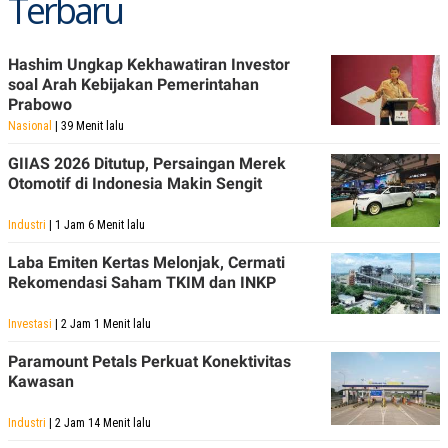
Terbaru
R
T
I
S
I
Hashim Ungkap Kekhawatiran Investor
N
soal Arah Kebijakan Pemerintahan
G
Prabowo
K
Nasional
| 39 Menit lalu
G
M
GIIAS 2026 Ditutup, Persaingan Merek
E
D
Otomotif di Indonesia Makin Sengit
I
A
Industri
| 1 Jam 6 Menit lalu
.
I
D
Laba Emiten Kertas Melonjak, Cermati
Rekomendasi Saham TKIM dan INKP
Investasi
| 2 Jam 1 Menit lalu
SITEMAP
PROFILE
TERM
OF
Paramount Petals Perkuat Konektivitas
USE
Kawasan
PEDOMAN
PEMBERITAAN
SIBER
Industri
| 2 Jam 14 Menit lalu
PRIVACY