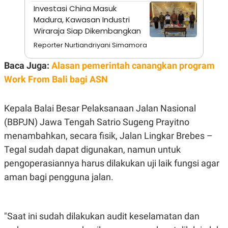
A
I
Investasi China Masuk
S
V
Madura, Kawasan Industri
K
E
E
Wiraraja Siap Dikembangkan
M
E
Reporter Nurtiandriyani Simamora
N
T
Baca Juga:
Alasan pemerintah canangkan program
E
R
Work From Bali bagi ASN
I
A
N
Kepala Balai Besar Pelaksanaan Jalan Nasional
L
(BBPJN) Jawa Tengah Satrio Sugeng Prayitno
E
S
menambahkan, secara fisik, Jalan Lingkar Brebes –
T
A
Tegal sudah dapat digunakan, namun untuk
R
pengoperasiannya harus dilakukan uji laik fungsi agar
I
aman bagi pengguna jalan.
KANAL
P
I
"Saat ini sudah dilakukan audit keselamatan dan
U
M