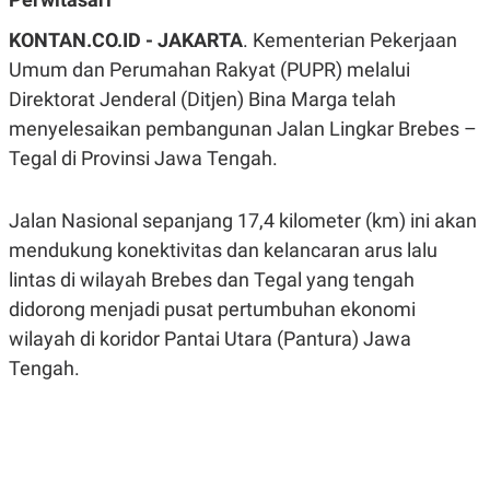
A
A
S
L
KONTAN.CO.ID - JAKARTA
. Kementerian Pekerjaan
I
Umum dan Perumahan Rakyat (PUPR) melalui
K
I
Direktorat Jenderal (Ditjen) Bina Marga telah
E
N
U
D
menyelesaikan pembangunan Jalan Lingkar Brebes –
A
U
N
S
Tegal di Provinsi Jawa Tengah.
G
T
A
R
N
I
Jalan Nasional sepanjang 17,4 kilometer (km) ini akan
P
I
mendukung konektivitas dan kelancaran arus lalu
E
N
L
T
lintas di wilayah Brebes dan Tegal yang tengah
U
E
A
R
didorong menjadi pusat pertumbuhan ekonomi
N
N
G
A
wilayah di koridor Pantai Utara (Pantura) Jawa
U
S
Tengah.
S
I
A
O
H
N
A
A
L
P
R
E
E