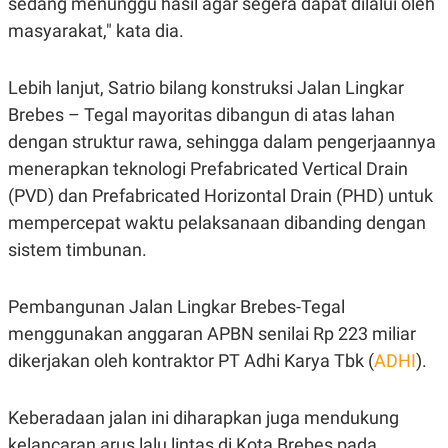
sedang menunggu hasil agar segera dapat dilalui oleh
S
A
A
G
masyarakat," kata dia.
T
E
D
S
A
Lebih lanjut, Satrio bilang konstruksi Jalan Lingkar
T
A
Brebes – Tegal mayoritas dibangun di atas lahan
K
L
dengan struktur rawa, sehingga dalam pengerjaannya
O
I
N
P
menerapkan teknologi Prefabricated Vertical Drain
T
S
A
U
(PVD) dan Prefabricated Horizontal Drain (PHD) untuk
N
S
mempercepat waktu pelaksanaan dibanding dengan
T
V
sistem timbunan.
JARINGAN
Pembangunan Jalan Lingkar Brebes-Tegal
menggunakan anggaran APBN senilai Rp 223 miliar
K
P
O
R
dikerjakan oleh kontraktor PT Adhi Karya Tbk (
ADHI
).
N
E
T
S
A
S
Keberadaan jalan ini diharapkan juga mendukung
N
R
A
E
kelancaran arus lalu lintas di Kota Brebes pada