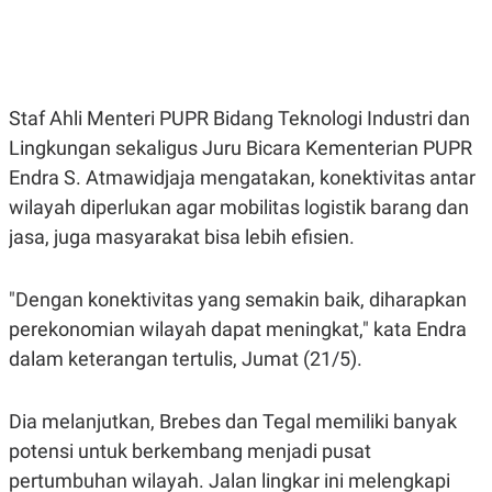
E
E
H
S
A
T
T
Y
A
L
N
E
Staf Ahli Menteri PUPR Bidang Teknologi Industri dan
E
A
N
N
Lingkungan sekaligus Juru Bicara Kementerian PUPR
G
A
L
L
Endra S. Atmawidjaja mengatakan, konektivitas antar
I
I
wilayah diperlukan agar mobilitas logistik barang dan
S
S
H
I
jasa, juga masyarakat bisa lebih efisien.
S
E
K
X
O
"Dengan konektivitas yang semakin baik, diharapkan
E
L
C
O
perekonomian wilayah dapat meningkat," kata Endra
U
M
dalam keterangan tertulis, Jumat (21/5).
T
I
V
E
Dia melanjutkan, Brebes dan Tegal memiliki banyak
C
O
potensi untuk berkembang menjadi pusat
R
pertumbuhan wilayah. Jalan lingkar ini melengkapi
N