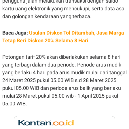
pengguna jalan melakukan transaksi dengan saldo
E
R
kartu uang elektronik yang mencukupi, serta data asal
F
B
dan golongan kendaraan yang terbaca.
O
U
K
S
U
I
S
N
Baca Juga:
Usulan Diskon Tol Ditambah, Jasa Marga
E
Tetap Beri Diskon 20% Selama 8 Hari
S
S
I
N
Potongan tarif 20% akan diberlakukan selama 8 hari
S
I
yang terbagi dalam dua periode. Periode arus mudik
G
yang berlaku 4 hari pada arus mudik mulai dari tanggal
H
T
24 Maret 2025 pukul 05.00 WIB s.d 28 Maret 2025
S
B
pukul 05.00 WIB dan periode arus balik yang berlaku
T
E
O
L
mulai 28 Maret pukul 05.00 wib - 1 April 2025 pukul
C
A
05.00 WIB.
K
N
S
J
E
A
T
O
U
N
P