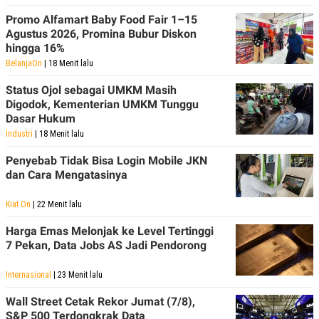
Promo Alfamart Baby Food Fair 1–15
Agustus 2026, Promina Bubur Diskon
hingga 16%
BelanjaOn
| 18 Menit lalu
Status Ojol sebagai UMKM Masih
Digodok, Kementerian UMKM Tunggu
Dasar Hukum
Industri
| 18 Menit lalu
Penyebab Tidak Bisa Login Mobile JKN
dan Cara Mengatasinya
Kiat On
| 22 Menit lalu
Harga Emas Melonjak ke Level Tertinggi
7 Pekan, Data Jobs AS Jadi Pendorong
Internasional
| 23 Menit lalu
Wall Street Cetak Rekor Jumat (7/8),
S&P 500 Terdongkrak Data