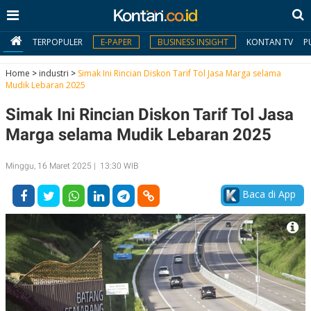
TERPOPULER
E-PAPER
BUSINESS INSIGHT
KONTAN TV
P
Home
>
industri
>
Simak Ini Rincian Diskon Tarif Tol Jasa Marga selama
Mudik Lebaran 2025
MY
Simak Ini Rincian Diskon Tarif Tol Jasa
KONTAN
Marga selama Mudik Lebaran 2025
Daftar
Minggu, 16 Maret 2025 | 13:30 WIB
Masuk
Baca di App
BERITA
I
N
N
A
V
S
E
I
S
O
T
N