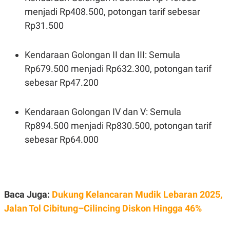
C
L
menjadi Rp408.500, potongan tarif sebesar
A
E
D
A
Rp31.500
E
S
M
E
Y
.
I
Kendaraan Golongan II dan III: Semula
D
Rp679.500 menjadi Rp632.300, potongan tarif
L
K
sebesar Rp47.200
A
I
N
N
G
E
G
R
Kendaraan Golongan IV dan V: Semula
A
J
N
A
Rp894.500 menjadi Rp830.500, potongan tarif
A
E
sebesar Rp64.000
N
M
C
I
E
T
T
E
A
N
K
Baca Juga:
Dukung Kelancaran Mudik Lebaran 2025,
E
A
P
D
Jalan Tol Cibitung–Cilincing Diskon Hingga 46%
A
V
P
E
E
R