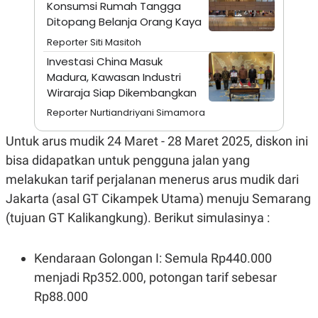
A
I
Konsumsi Rumah Tangga
S
V
Ditopang Belanja Orang Kaya
K
E
E
Reporter Siti Masitoh
M
Investasi China Masuk
E
N
Madura, Kawasan Industri
T
Wiraraja Siap Dikembangkan
E
R
Reporter Nurtiandriyani Simamora
I
A
Untuk arus mudik 24 Maret - 28 Maret 2025, diskon ini
N
bisa didapatkan untuk pengguna jalan yang
L
E
melakukan tarif perjalanan menerus arus mudik dari
S
T
Jakarta (asal GT Cikampek Utama) menuju Semarang
A
(tujuan GT Kalikangkung). Berikut simulasinya :
R
I
Kendaraan Golongan I: Semula Rp440.000
KANAL
menjadi Rp352.000, potongan tarif sebesar
Rp88.000
P
I
U
M