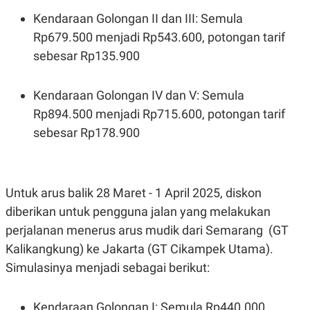
S
A
A
G
Kendaraan Golongan II dan III: Semula
T
E
Rp679.500 menjadi Rp543.600, potongan tarif
D
S
A
sebesar Rp135.900
T
A
K
L
Kendaraan Golongan IV dan V: Semula
O
I
N
P
Rp894.500 menjadi Rp715.600, potongan tarif
T
S
sebesar Rp178.900
A
U
N
S
T
V
Untuk arus balik 28 Maret - 1 April 2025, diskon
JARINGAN
diberikan untuk pengguna jalan yang melakukan
perjalanan menerus arus mudik dari Semarang (GT
K
P
O
R
Kalikangkung) ke Jakarta (GT Cikampek Utama).
N
E
Simulasinya menjadi sebagai berikut:
T
S
A
S
N
R
A
E
Kendaraan Golongan I: Semula Rp440.000