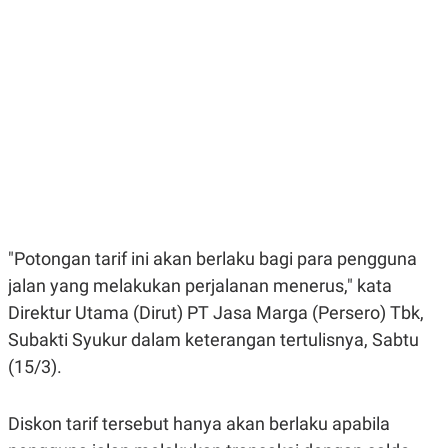
E
E
H
S
A
T
T
Y
A
L
N
E
E
A
N
N
G
A
L
L
I
I
S
S
H
I
S
E
K
"Potongan tarif ini akan berlaku bagi para pengguna
X
O
E
L
jalan yang melakukan perjalanan menerus," kata
C
O
U
M
Direktur Utama (Dirut) PT Jasa Marga (Persero) Tbk,
T
Subakti Syukur dalam keterangan tertulisnya, Sabtu
I
V
(15/3).
E
C
O
R
Diskon tarif tersebut hanya akan berlaku apabila
N