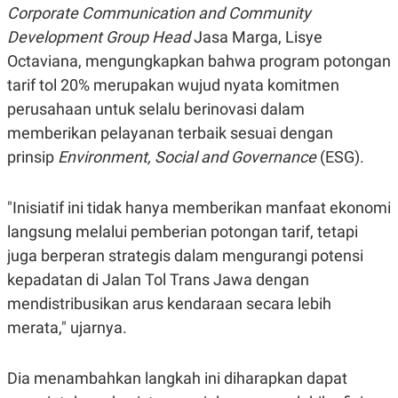
R
T
Corporate Communication and Community
I
Development Group Head
Jasa Marga, Lisye
S
I
Octaviana, mengungkapkan bahwa program potongan
N
G
tarif tol 20% merupakan wujud nyata komitmen
K
perusahaan untuk selalu berinovasi dalam
G
M
memberikan pelayanan terbaik sesuai dengan
E
prinsip
Environment, Social and Governance
(ESG).
D
I
A
.
"Inisiatif ini tidak hanya memberikan manfaat ekonomi
I
langsung melalui pemberian potongan tarif, tetapi
D
juga berperan strategis dalam mengurangi potensi
kepadatan di Jalan Tol Trans Jawa dengan
SITEMAP
PROFILE
TERM
mendistribusikan arus kendaraan secara lebih
OF
USE
merata," ujarnya.
PEDOMAN
PEMBERITAAN
SIBER
Dia menambahkan langkah ini diharapkan dapat
PRIVACY