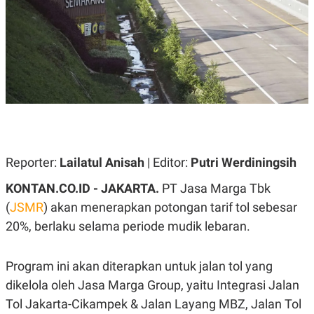
A
A
S
L
I
K
I
E
N
U
D
A
U
N
S
G
T
A
R
N
I
P
I
E
N
Reporter:
Lailatul Anisah
| Editor:
Putri Werdiningsih
L
T
U
E
KONTAN.CO.ID - JAKARTA.
PT Jasa Marga Tbk
A
R
N
N
(
JSMR
) akan menerapkan potongan tarif tol sebesar
G
A
20%, berlaku selama periode mudik lebaran.
U
S
S
I
A
O
H
N
Program ini akan diterapkan untuk jalan tol yang
A
A
L
dikelola oleh Jasa Marga Group, yaitu Integrasi Jalan
P
R
Tol Jakarta-Cikampek & Jalan Layang MBZ, Jalan Tol
E
E