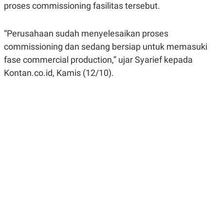
proses commissioning fasilitas tersebut.
R
G
S
I
O
O
N
N
“Perusahaan sudah menyelesaikan proses
A
A
L
L
commissioning dan sedang bersiap untuk memasuki
F
fase commercial production,” ujar Syarief kepada
I
N
Kontan.co.id, Kamis (12/10).
A
N
C
E
Y
C
A
A
N
R
G
I
T
T
E
A
R
H
.
U
.
.
K
L
E
I
S
F