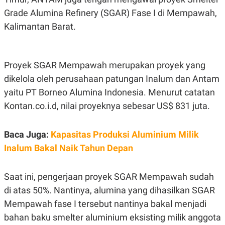
S
A
A
G
Grade Alumina Refinery (SGAR) Fase I di Mempawah,
T
E
Kalimantan Barat.
D
S
A
T
A
Proyek SGAR Mempawah merupakan proyek yang
K
L
O
I
dikelola oleh perusahaan patungan Inalum dan Antam
N
P
T
S
yaitu PT Borneo Alumina Indonesia. Menurut catatan
A
U
N
S
Kontan.co.i.d, nilai proyeknya sebesar US$ 831 juta.
T
V
Baca Juga:
Kapasitas Produksi Aluminium Milik
Inalum Bakal Naik Tahun Depan
JARINGAN
K
P
Saat ini, pengerjaan proyek SGAR Mempawah sudah
O
R
N
E
di atas 50%. Nantinya, alumina yang dihasilkan SGAR
T
S
Mempawah fase I tersebut nantinya bakal menjadi
A
S
N
R
bahan baku smelter aluminium eksisting milik anggota
A
E