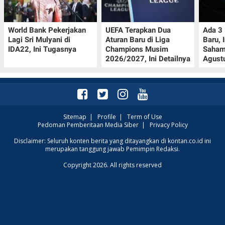
World Bank Pekerjakan
UEFA Terapkan Dua
Ada 3
Lagi Sri Mulyani di
Aturan Baru di Liga
Baru, 
IDA22, Ini Tugasnya
Champions Musim
Saham
2026/2027, Ini Detailnya
Agust
Sitemap
|
Profile
|
Term of Use
Pedoman Pemberitaan Media Siber
|
Privacy Policy
Disclaimer: Seluruh konten berita yang ditayangkan di kontan.co.id ini
merupakan tanggung jawab Pemimpin Redaksi.
Copyright 2026. All rights reserved