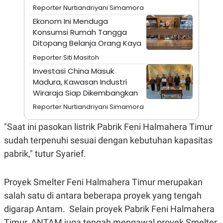
A
I
Reporter Nurtiandriyani Simamora
S
V
K
E
Ekonom Ini Menduga
E
Konsumsi Rumah Tangga
M
Ditopang Belanja Orang Kaya
E
N
Reporter Siti Masitoh
T
E
Investasi China Masuk
R
Madura, Kawasan Industri
I
A
Wiraraja Siap Dikembangkan
N
Reporter Nurtiandriyani Simamora
L
E
"Saat ini pasokan listrik Pabrik Feni Halmahera Timur
S
T
sudah terpenuhi sesuai dengan kebutuhan kapasitas
A
R
pabrik," tutur Syarief.
I
Proyek Smelter Feni Halmahera Timur merupakan
KANAL
salah satu di antara beberapa proyek yang tengah
digarap Antam. Selain proyek Pabrik Feni Halmahera
P
I
U
M
Timur, ANTAM juga tengah mengawal proyek Smelter