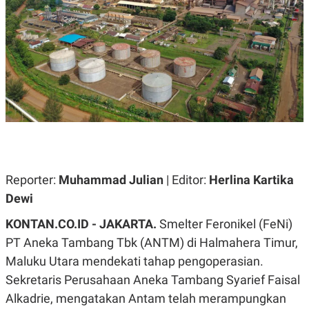
A
A
S
L
I
K
I
E
N
U
D
A
U
N
S
G
T
A
R
N
I
P
I
E
N
L
T
Reporter:
U
E
Muhammad Julian
| Editor:
Herlina Kartika
A
R
Dewi
N
N
G
A
KONTAN.CO.ID -
U
S
JAKARTA.
Smelter Feronikel (FeNi)
S
I
PT Aneka Tambang Tbk (ANTM) di Halmahera Timur,
A
O
H
N
Maluku Utara mendekati tahap pengoperasian.
A
A
L
Sekretaris Perusahaan Aneka Tambang Syarief Faisal
P
R
Alkadrie, mengatakan Antam telah merampungkan
E
E