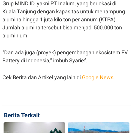
C
L
Grup MIND ID, yakni PT Inalum, yang berlokasi di
A
E
Kuala Tanjung dengan kapasitas untuk menampung
D
A
E
S
alumina hingga 1 juta kilo ton per annum (KTPA).
M
E
Y
.
Jumlah alumina tersebut bisa menjadi 500.000 ton
I
D
aluminium.
L
K
A
I
"Dan ada juga (proyek) pengembangan ekosistem EV
N
N
G
E
Battery di Indonesia," imbuh Syarief.
G
R
A
J
N
A
A
E
Cek Berita dan Artikel yang lain di
Google News
N
M
C
I
E
T
T
E
A
N
K
E
A
Berita Terkait
P
D
A
V
P
E
E
R