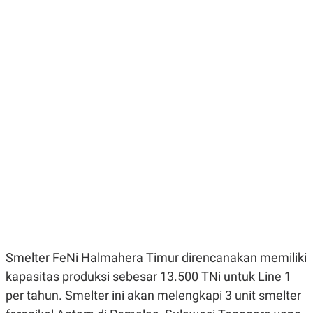
E
E
H
S
A
T
T
Y
A
L
N
E
E
A
N
N
G
A
L
L
I
I
S
S
H
I
S
E
K
X
O
E
L
C
O
U
M
T
I
V
Smelter FeNi Halmahera Timur direncanakan memiliki
E
C
kapasitas produksi sebesar 13.500 TNi untuk Line 1
O
per tahun. Smelter ini akan melengkapi 3 unit smelter
R
N