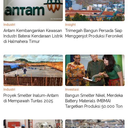
R
T
I
S
I
N
Industri
Insight
G
Antam Kembangankan Kawasan
Trimegah Bangun Persada Siap
K
Industri Baterai Kendaraan Listrik
Menggenjot Produksi Feronikel
G
di Halmahera Timur
M
E
D
I
A
.
I
D
Industri
Investasi
SITEMAP
PROFILE
TERM
Proyek Smelter Inalum-Antam
Bangun Smelter Nikel, Merdeka
OF
di Mempawah Tuntas 2025
Battery Materials (MBMA)
USE
Targetkan Produksi 50.000 Ton
PEDOMAN
PEMBERITAAN
SIBER
PRIVACY