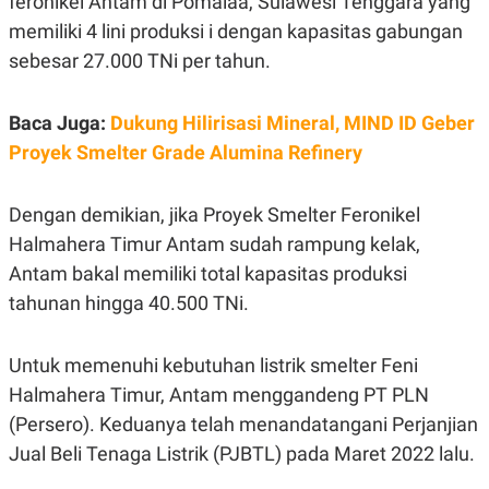
feronikel Antam di Pomalaa, Sulawesi Tenggara yang
E
R
memiliki 4 lini produksi i dengan kapasitas gabungan
F
B
sebesar 27.000 TNi per tahun.
O
U
K
S
U
I
Baca Juga:
S
N
Dukung Hilirisasi Mineral, MIND ID Geber
E
Proyek Smelter Grade Alumina Refinery
S
S
I
N
Dengan demikian, jika Proyek Smelter Feronikel
S
Halmahera Timur Antam sudah rampung kelak,
I
G
Antam bakal memiliki total kapasitas produksi
H
T
tahunan hingga 40.500 TNi.
S
B
T
E
O
L
Untuk memenuhi kebutuhan listrik smelter Feni
C
A
Halmahera Timur, Antam menggandeng PT PLN
K
N
S
J
(Persero). Keduanya telah menandatangani Perjanjian
E
A
T
O
Jual Beli Tenaga Listrik (PJBTL) pada Maret 2022 lalu.
U
N
P