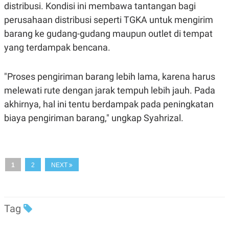
C
L
distribusi. Kondisi ini membawa tantangan bagi
A
E
D
A
perusahaan distribusi seperti TGKA untuk mengirim
E
S
barang ke gudang-gudang maupun outlet di tempat
M
E
Y
.
yang terdampak bencana.
I
D
L
K
"Proses pengiriman barang lebih lama, karena harus
A
I
N
N
melewati rute dengan jarak tempuh lebih jauh. Pada
G
E
akhirnya, hal ini tentu berdampak pada peningkatan
G
R
A
J
biaya pengiriman barang," ungkap Syahrizal.
N
A
A
E
N
M
C
I
E
T
T
E
1
2
NEXT
A
N
K
E
A
P
D
Tag
A
V
P
E
E
R