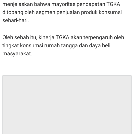
menjelaskan bahwa mayoritas pendapatan TGKA
N
S
E
E
ditopang oleh segmen penjualan produk konsumsi
W
R
sehari-hari.
S
E
S
M
E
O
T
N
Oleh sebab itu, kinerja TGKA akan terpengaruh oleh
U
I
P
A
tingkat konsumsi rumah tangga dan daya beli
A
K
masyarakat.
D
I
V
L
A
S
K
O
R
P
O
R
A
S
I
K
N
I
A
L
T