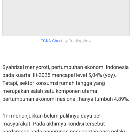
A
I
S
V
K
E
E
M
E
N
T
E
TGKA Chart
by TradingView
R
I
A
N
L
Syahrizal menyoroti, pertumbuhan ekonomi Indonesia
E
pada kuartal III-2025 mencapai level 5,04% (yoy).
S
T
Tetapi, sektor konsumsi rumah tangga yang
A
R
merupakan salah satu komponen utama
I
pertumbuhan ekonomi nasional, hanya tumbuh 4,89%.
KANAL
"Ini menunjukkan belum pulihnya daya beli
masyarakat. Pada akhirnya kondisi tersebut
P
I
U
M
berdampak pada penurunan pendapatan para pelaku