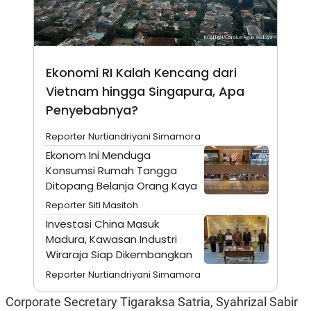
E
R
F
B
O
U
K
S
U
I
Ekonomi RI Kalah Kencang dari
S
N
E
Vietnam hingga Singapura, Apa
S
Penyebabnya?
S
I
N
Reporter Nurtiandriyani Simamora
S
Ekonom Ini Menduga
I
G
Konsumsi Rumah Tangga
H
Ditopang Belanja Orang Kaya
T
Reporter Siti Masitoh
S
B
T
E
Investasi China Masuk
O
L
Madura, Kawasan Industri
C
A
K
N
Wiraraja Siap Dikembangkan
S
J
E
A
Reporter Nurtiandriyani Simamora
T
O
U
N
Corporate Secretary Tigaraksa Satria, Syahrizal Sabir
P