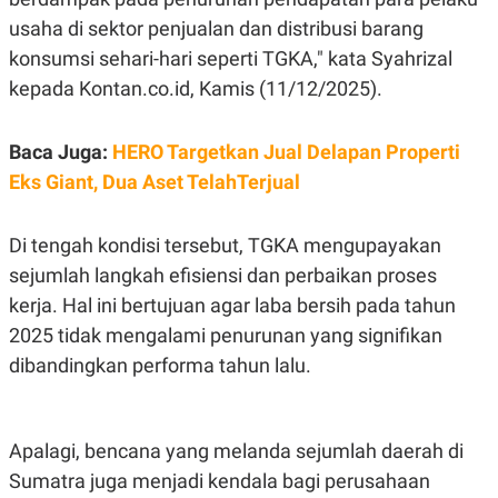
S
A
A
G
usaha di sektor penjualan dan distribusi barang
T
E
konsumsi sehari-hari seperti TGKA," kata Syahrizal
D
S
A
kepada Kontan.co.id, Kamis (11/12/2025).
T
A
K
L
Baca Juga:
HERO Targetkan Jual Delapan Properti
O
I
N
P
Eks Giant, Dua Aset TelahTerjual
T
S
A
U
N
S
Di tengah kondisi tersebut, TGKA mengupayakan
T
V
sejumlah langkah efisiensi dan perbaikan proses
kerja. Hal ini bertujuan agar laba bersih pada tahun
JARINGAN
2025 tidak mengalami penurunan yang signifikan
dibandingkan performa tahun lalu.
K
P
O
R
N
E
T
S
Apalagi, bencana yang melanda sejumlah daerah di
A
S
N
R
Sumatra juga menjadi kendala bagi perusahaan
A
E