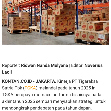
A
A
S
L
I
K
I
E
N
U
D
A
U
N
S
G
T
A
R
N
I
P
I
E
N
L
T
U
E
Reporter:
Ridwan Nanda Mulyana
| Editor:
Noverius
A
R
Laoli
N
N
G
A
U
S
KONTAN.CO.ID - JAKARTA.
Kinerja PT Tigaraksa
S
I
Satria Tbk (
TGKA
) melandai pada tahun 2025 ini.
A
O
H
N
TGKA berupaya memacu performa bisnisnya pada
A
A
L
akhir tahun 2025 sembari menyiapkan strategi untuk
P
R
mendongkrak pendapatan pada tahun depan.
E
E