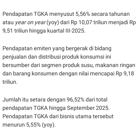
R
G
S
I
Pendapatan TGKA menyusut 5,56% secara tahunan
O
O
N
N
atau
year on year
(yoy) dari Rp 10,07 triliun menjadi Rp
A
A
L
L
9,51 triliun hingga kuartal III-2025.
F
I
N
Pendapatan emiten yang bergerak di bidang
A
N
penjualan dan distribusi produk konsumsi ini
C
E
bersumber dari segmen produk susu, makanan ringan
Y
C
dan barang konsumen dengan nilai mencapai Rp 9,18
A
A
triliun.
N
R
G
I
T
T
E
A
Jumlah itu setara dengan 96,52% dari total
R
H
.
U
pendapatan TGKA hingga September 2025.
.
Pendapatan TGKA dari bisnis utama tersebut
.
menurun 5,55% (yoy).
K
L
E
I
S
F