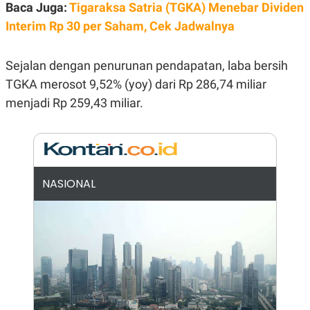
E
E
Baca Juga:
Tigaraksa Satria (TGKA) Menebar Dividen
H
S
A
T
Interim Rp 30 per Saham, Cek Jadwalnya
T
Y
A
L
N
E
Sejalan dengan penurunan pendapatan, laba bersih
E
A
TGKA merosot 9,52% (yoy) dari Rp 286,74 miliar
N
N
G
A
menjadi Rp 259,43 miliar.
L
L
I
I
S
S
H
I
S
E
K
X
O
NASIONAL
E
L
C
O
U
M
T
I
V
E
C
O
R
N