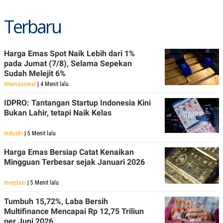
R
T
I
Terbaru
S
I
N
G
Harga Emas Spot Naik Lebih dari 1%
K
pada Jumat (7/8), Selama Sepekan
G
M
Sudah Melejit 6%
E
Internasional
| 4 Menit lalu
D
I
IDPRO: Tantangan Startup Indonesia Kini
A
Bukan Lahir, tetapi Naik Kelas
.
I
D
Industri
| 5 Menit lalu
Harga Emas Bersiap Catat Kenaikan
Mingguan Terbesar sejak Januari 2026
SITEMAP
PROFILE
TERM
OF
USE
Investasi
| 5 Menit lalu
PEDOMAN
Tumbuh 15,72%, Laba Bersih
PEMBERITAAN
SIBER
Multifinance Mencapai Rp 12,75 Triliun
per Juni 2026
PRIVACY