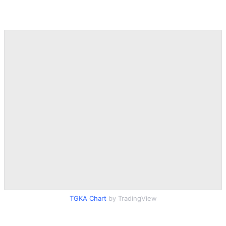
R
T
I
S
I
N
G
K
G
M
E
D
I
A
.
I
D
SITEMAP
PROFILE
TERM
OF
USE
PEDOMAN
TGKA Chart
by TradingView
PEMBERITAAN
SIBER
PRIVACY