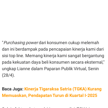
E
E
H
S
A
T
T
Y
A
L
N
E
E
A
N
N
G
A
L
L
I
I
"
Purchasing power
dari konsumen cukup melemah
S
S
dan ini berdampak pada pencapaian kinerja kami dari
H
I
S
sisi top line. Memang kinerja kami sangat bergantung
E
K
pada kekuatan daya beli konsumen secara eksternal,"
X
O
E
L
ungkap Lianne dalam Paparan Publik Virtual, Senin
C
O
U
M
(28/4).
T
I
V
Baca Juga:
Kinerja Tigaraksa Satria (TGKA) Kurang
E
C
Memuaskan, Pendapatan Turun di Kuartal I-2025
O
R
N