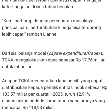
C
L
A
E
ketertinggalan di sisa tahun berjalan.
D
A
E
S
M
E
"Kami berharap dengan percepatan masuknya
Y
.
I
prinsipal baru, pertumbuhan kinerja bisa terdorong
D
lebih cepat," tambah Lianne.
L
K
A
I
N
N
G
E
G
R
Dari sisi belanja modal (
capital expenditure
/Capex),
A
J
N
A
TGKA mengalokasikan dana sebesar Rp 17,76 miliar
A
E
untuk tahun ini.
N
M
C
I
E
T
T
E
Adapun TGKA mencatatkan laba bersih yang dapat
A
N
K
diatribusikan kepada pemilik entitas induk sebesar Rp
E
A
103,57 miliar per kuartal I-2025, turun 12,91%
P
D
dibandingkan periode sama tahun sebelumnya yang
A
V
P
E
mencapai Rp 118,93 miliar.
E
R