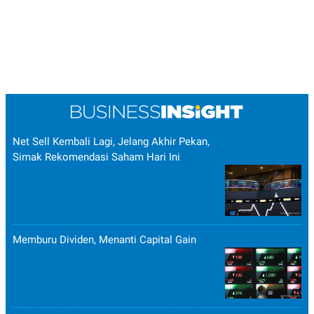
Net Sell Kembali Lagi, Jelang Akhir Pekan,
Simak Rekomendasi Saham Hari Ini
Memburu Dividen, Menanti Capital Gain