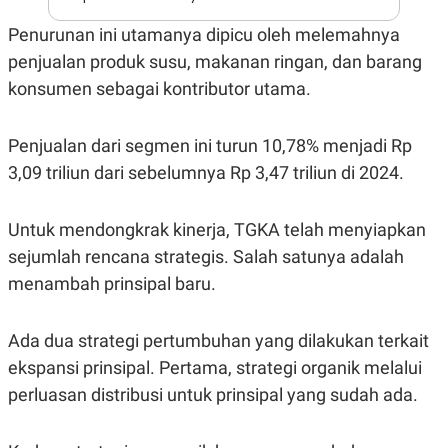
A
I
S
V
Penurunan ini utamanya dipicu oleh melemahnya
K
E
E
penjualan produk susu, makanan ringan, dan barang
M
E
konsumen sebagai kontributor utama.
N
T
E
Penjualan dari segmen ini turun 10,78% menjadi Rp
R
I
3,09 triliun dari sebelumnya Rp 3,47 triliun di 2024.
A
N
L
Untuk mendongkrak kinerja, TGKA telah menyiapkan
E
sejumlah rencana strategis. Salah satunya adalah
S
T
menambah prinsipal baru.
A
R
I
Ada dua strategi pertumbuhan yang dilakukan terkait
ekspansi prinsipal. Pertama, strategi organik melalui
KANAL
perluasan distribusi untuk prinsipal yang sudah ada.
P
I
U
M