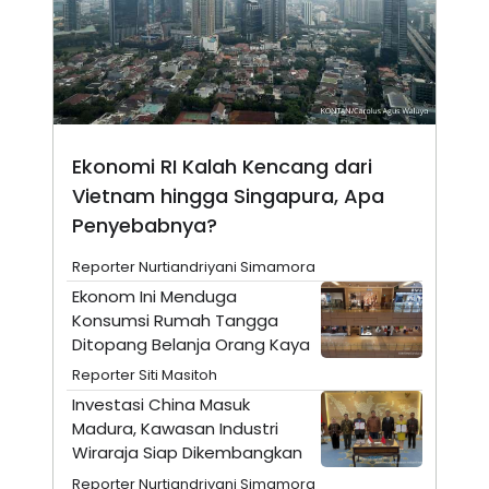
N
S
E
E
W
R
S
E
S
M
E
O
T
N
U
I
P
A
Ekonomi RI Kalah Kencang dari
A
K
Vietnam hingga Singapura, Apa
D
I
Penyebabnya?
V
L
A
S
Reporter Nurtiandriyani Simamora
K
O
Ekonom Ini Menduga
R
Konsumsi Rumah Tangga
P
Ditopang Belanja Orang Kaya
O
R
Reporter Siti Masitoh
A
S
Investasi China Masuk
I
Madura, Kawasan Industri
K
N
Wiraraja Siap Dikembangkan
I
A
L
T
Reporter Nurtiandriyani Simamora