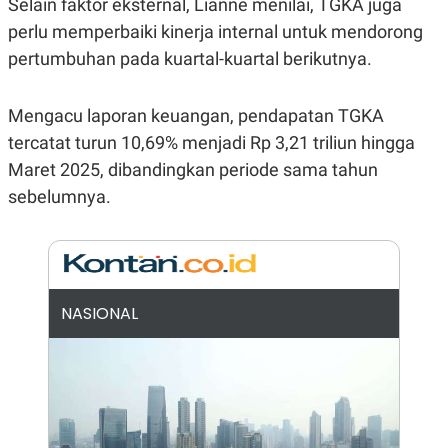
Selain faktor eksternal, Lianne menilai, TGKA juga
E
R
perlu memperbaiki kinerja internal untuk mendorong
F
B
pertumbuhan pada kuartal-kuartal berikutnya.
O
U
K
S
U
I
S
N
Mengacu laporan keuangan, pendapatan TGKA
E
tercatat turun 10,69% menjadi Rp 3,21 triliun hingga
S
S
Maret 2025, dibandingkan periode sama tahun
I
N
sebelumnya.
S
I
G
H
T
S
B
NASIONAL
T
E
O
L
C
A
K
N
S
J
E
A
T
O
U
N
P