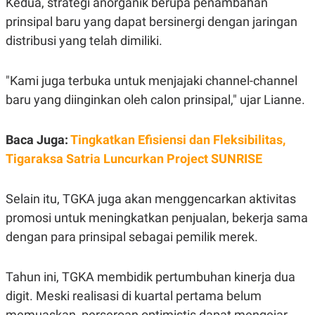
Kedua, strategi anorganik berupa penambahan
S
A
A
G
prinsipal baru yang dapat bersinergi dengan jaringan
T
E
D
S
distribusi yang telah dimiliki.
A
T
A
"Kami juga terbuka untuk menjajaki channel-channel
K
L
baru yang diinginkan oleh calon prinsipal," ujar Lianne.
O
I
N
P
T
S
A
U
Baca Juga:
Tingkatkan Efisiensi dan Fleksibilitas,
N
S
T
Tigaraksa Satria Luncurkan Project SUNRISE
V
Selain itu, TGKA juga akan menggencarkan aktivitas
JARINGAN
promosi untuk meningkatkan penjualan, bekerja sama
dengan para prinsipal sebagai pemilik merek.
K
P
O
R
N
E
T
S
Tahun ini, TGKA membidik pertumbuhan kinerja dua
A
S
digit. Meski realisasi di kuartal pertama belum
N
R
A
E
memuaskan, perseroan optimistis dapat mengejar