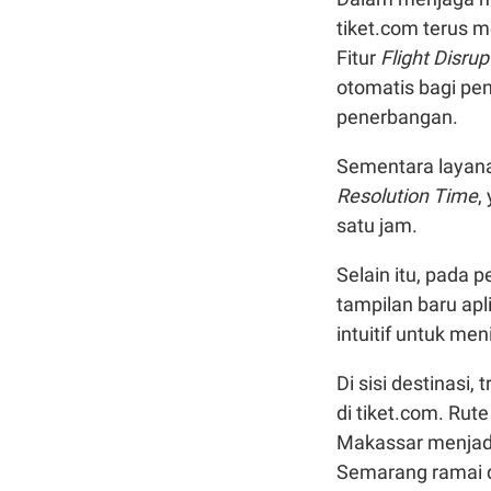
tiket.com terus m
Fitur
Flight Disrup
otomatis bagi pe
penerbangan.
Sementara layana
Resolution Time
,
satu jam.
Selain itu, pada 
tampilan baru apl
intuitif untuk m
Di sisi destinas
di tiket.com. Rut
Makassar menjadi
Semarang ramai d