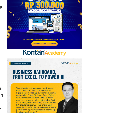
Kerja Sama dengan
i.
Emirates hingga 2033, Ini
Detail Kemitraannya
7
Klasemen Grup A Piala
AFF 2026: Ini Skenario
Indonesia Lolos ke
Semifinal
8
Promo Alfamart Murah
Banget 7–13 Agustus
2026, Sunlight hingga
Bebelac Diskon
9
n
FIFA Akhirnya Cairkan
an
Hadiah Timnas Yordania
yang Tertunda 8 Bulan
k