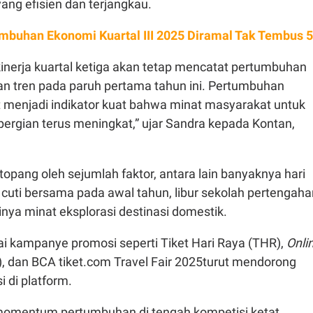
yang efisien dan terjangkau.
mbuhan Ekonomi Kuartal III 2025 Diramal Tak Tembus 
kinerja kuartal ketiga akan tetap mencatat pertumbuhan
kan tren pada paruh pertama tahun ini. Pertumbuhan
t menjadi indikator kuat bahwa minat masyarakat untuk
pergian terus meningkat,” ujar Sandra kepada
Kontan
,
itopang oleh sejumlah faktor, antara lain banyaknya hari
n cuti bersama pada awal tahun, libur sekolah pertengaha
ginya minat eksplorasi destinasi domestik.
gai kampanye promosi seperti Tiket Hari Raya (THR),
Onli
, dan BCA tiket.com Travel Fair 2025turut mendorong
i di platform.
omentum pertumbuhan di tengah kompetisi ketat,