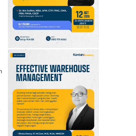
10
Promo JSM Superindo
7–9 Agustus 2026,
Minyak Goreng Rp37.900
hingga Buah Diskon 50%
n
A