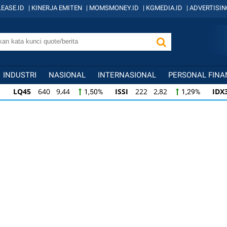
EASE.ID
|
KINERJA EMITEN
|
MOMSMONEY.ID
|
KGMEDIA.ID
|
ADVERTISIN
INDUSTRI
NASIONAL
INTERNASIONAL
PERSONAL FINA
LQ45
640 9,44
ISSI
222 2,82
IDX
1,50%
1,29%
ISSI
222 2,82
IDX30
359 5,14
IDXH
1,29%
1,45%
IDX30
359 5,14
IDXHIDIV20
438 4,81
1,45%
1,11