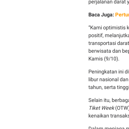
perjalanan darat 
Baca Juga:
Pertu
“Kami optimistis 
positif, melanjut
transportasi dara
berwisata dan be
Kamis (9/10).
Peningkatan ini d
libur nasional da
tahun, serta ting
Selain itu, berba
Tiket Week
(OTW)
kenaikan transaks
Dalam menjaga m