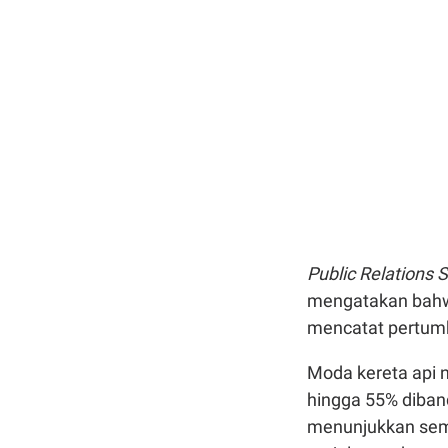
Public Relations 
mengatakan bahwa
mencatat pertumb
Moda kereta api 
hingga 55% diban
menunjukkan sema