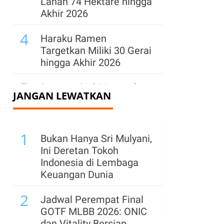
Lahan 74 Hektare hingga
Akhir 2026
4
Haraku Ramen
Targetkan Miliki 30 Gerai
hingga Akhir 2026
5
Perpres Ojol Ditargetkan
JANGAN LEWATKAN
Terbit Sebelum 17
Agustus 2026, Ini
Aturannya
1
Bukan Hanya Sri Mulyani,
6
Target Transaksi
Ini Deretan Tokoh
Indonesia Shopping
Indonesia di Lembaga
Festival Rp 38 Triliun,
Keuangan Dunia
CELIOS: Terlalu Ambisius
2
Jadwal Perempat Final
7
RKAB PT Timah 2026 di
GOTF MLBB 2026: ONIC
Belitung Habis, Perpres
dan Vitality Bersiap