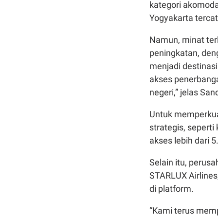
kategori akomoda
Yogyakarta tercat
Namun, minat ter
peningkatan, deng
menjadi destinas
akses penerbanga
negeri,” jelas San
Untuk memperkuat 
strategis, seper
akses lebih dari 
Selain itu, peru
STARLUX Airline
di platform.
“Kami terus memp