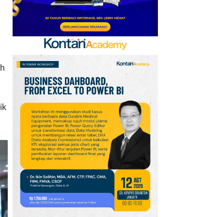
DPR IKN Masuk Tahap
Struktur
8
Isuzu Perkuat Strategi
Purnajual di GIIAS 2026,
ah
Bidik Efisiensi
Operasional Armada
9
Hino Perkuat Industri
ik
Kendaraan Niaga
Nasional Lewat TKDN
dan Standardisasi
Karoseri
10
Paramount Petals
Perkuat Konektivitas
Kawasan