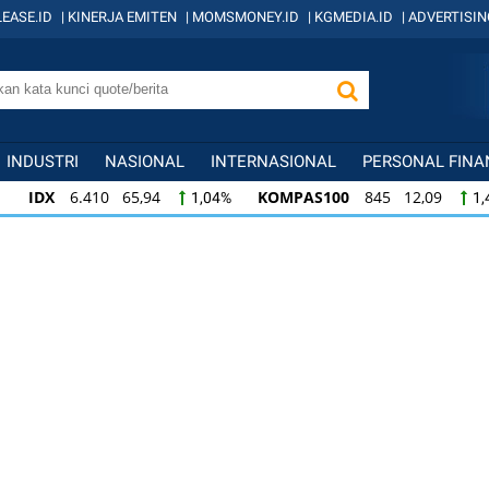
EASE.ID
|
KINERJA EMITEN
|
MOMSMONEY.ID
|
KGMEDIA.ID
|
ADVERTISIN
INDUSTRI
NASIONAL
INTERNASIONAL
PERSONAL FINA
IDX
6.410 65,94
KOMPAS100
845 12,09
1,04%
1,
KOMPAS100
845 12,09
LQ45
640 9,44
1,45%
1,5
LQ45
640 9,44
ISSI
222 2,82
IDX3
1,50%
1,29%