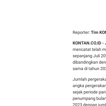
Reporter:
Tim K
KONTAN.CO.ID - J
mencatat telah 
sepanjang Juli 2
dibandingkan de
sama di tahun 20
Jumlah pergeraka
angka pergerakan
sejak periode pa
penumpang bulana
2023 dengan jum