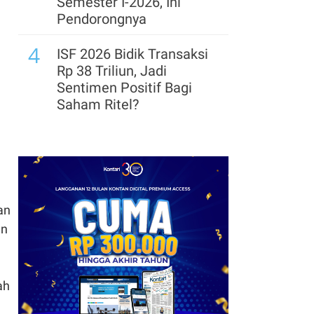
Semester I-2026, Ini
Pendorongnya
4
ISF 2026 Bidik Transaksi
Rp 38 Triliun, Jadi
Sentimen Positif Bagi
Saham Ritel?
5
DFSK Masuk Segmen
SUV Premium, Andalkan
E5 Plus PHEV di GIIAS
2026
an
6
Leapmotor Mulai
an
Perakitan Lokal, Siapkan
Kapasitas Produksi
34.000 Unit per Tahun
ah
7
Pembangunan Gedung