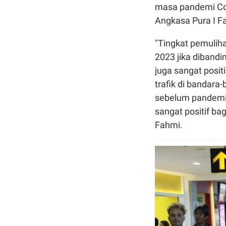
masa pandemi Cov
Angkasa Pura I F
"Tingkat pemulih
2023 jika diband
juga sangat positi
trafik di bandar
sebelum pandemi 
sangat positif ba
Fahmi.