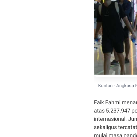
Kontan - Angkasa P
Faik Fahmi menam
atas 5.237.947 p
internasional. Ju
sekaligus tercata
mulai masa pande