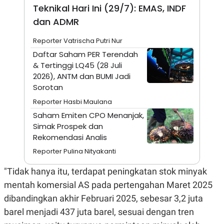
A
I
Teknikal Hari Ini (29/7): EMAS, INDF
S
V
K
E
dan ADMR
E
M
Reporter Vatrischa Putri Nur
E
N
Daftar Saham PER Terendah
T
& Tertinggi LQ45 (28 Juli
E
R
2026), ANTM dan BUMI Jadi
I
Sorotan
A
N
Reporter Hasbi Maulana
L
Saham Emiten CPO Menanjak,
E
Simak Prospek dan
S
Rekomendasi Analis
T
A
Reporter Pulina Nityakanti
R
I
"Tidak hanya itu, terdapat peningkatan stok minyak
mentah komersial AS pada pertengahan Maret 2025
KANAL
dibandingkan akhir Februari 2025, sebesar 3,2 juta
barel menjadi 437 juta barel, sesuai dengan tren
P
I
U
M