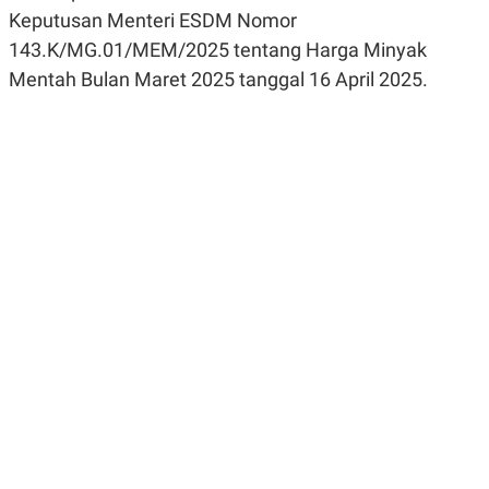
R
G
Keputusan Menteri ESDM Nomor
S
I
143.K/MG.01/MEM/2025 tentang Harga Minyak
O
O
N
N
Mentah Bulan Maret 2025 tanggal 16 April 2025.
A
A
L
L
F
I
N
A
N
C
E
Y
C
A
A
N
R
G
I
T
T
E
A
R
H
.
U
.
.
K
L
E
I
S
F