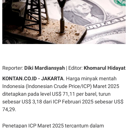
A
A
S
L
I
K
I
E
N
U
D
A
U
N
S
G
T
A
R
N
I
P
I
E
N
Reporter:
Diki Mardiansyah
| Editor:
Khomarul Hidayat
L
T
U
E
KONTAN.CO.ID - JAKARTA
. Harga minyak mentah
A
R
N
N
Indonesia (Indonesian Crude Price/ICP) Maret 2025
G
A
U
S
ditetapkan pada level US$ 71,11 per barel, turun
S
I
sebesar US$ 3,18 dari ICP Februari 2025 sebesar US$
A
O
H
N
74,29.
A
A
L
P
R
Penetapan ICP Maret 2025 tercantum dalam
E
E