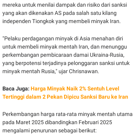
C
L
mereka untuk menilai dampak dan risiko dari sanksi
A
E
D
A
yang akan dikenakan AS pada salah satu kilang
E
S
independen Tiongkok yang membeli minyak Iran.
M
E
Y
.
I
D
"Pelaku perdagangan minyak di Asia menahan diri
L
K
untuk membeli minyak mentah Iran, dan menunggu
A
I
N
N
perkembangan pembicaraan damai Ukraina-Rusia,
G
E
yang berpotensi terjadinya pelonggaran sanksi untuk
G
R
A
J
minyak mentah Rusia," ujar Chrisnawan.
N
A
A
E
N
M
C
I
Baca Juga:
Harga Minyak Naik 2% Sentuh Level
E
T
Tertinggi dalam 2 Pekan Dipicu Sanksi Baru ke Iran
T
E
A
N
K
Perkembangan harga rata-rata minyak mentah utama
E
A
P
D
pada Maret 2025 dibandingkan Februari 2025
A
V
P
E
mengalami penurunan sebagai berikut:
E
R