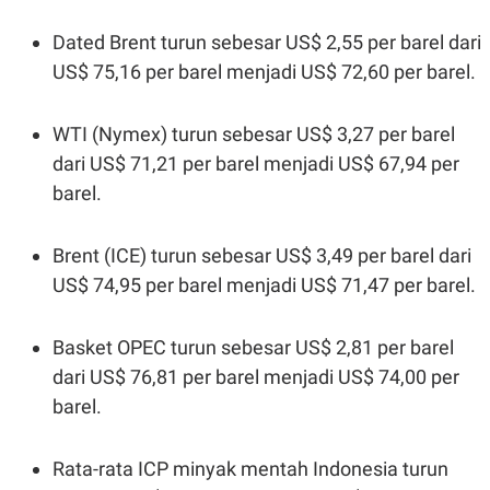
R
T
I
Dated Brent turun sebesar US$ 2,55 per barel dari
S
I
US$ 75,16 per barel menjadi US$ 72,60 per barel.
N
G
K
WTI (Nymex) turun sebesar US$ 3,27 per barel
G
M
dari US$ 71,21 per barel menjadi US$ 67,94 per
E
barel.
D
I
A
.
Brent (ICE) turun sebesar US$ 3,49 per barel dari
I
US$ 74,95 per barel menjadi US$ 71,47 per barel.
D
Basket OPEC turun sebesar US$ 2,81 per barel
SITEMAP
PROFILE
TERM
dari US$ 76,81 per barel menjadi US$ 74,00 per
OF
USE
barel.
PEDOMAN
PEMBERITAAN
SIBER
Rata-rata ICP minyak mentah Indonesia turun
PRIVACY