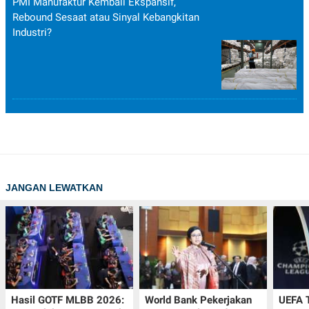
PMI Manufaktur Kembali Ekspansif,
Rebound Sesaat atau Sinyal Kebangkitan
Industri?
JANGAN LEWATKAN
Hasil GOTF MLBB 2026:
World Bank Pekerjakan
UEFA 