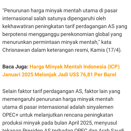
E
R
"Penurunan harga minyak mentah utama di pasar
F
B
internasional salah satunya dipengaruhi oleh
O
U
K
S
kekhawatiran peningkatan tarif perdagangan AS yang
U
I
S
N
berpotensi mengganggu perekonomian global yang
E
menurunkan permintaan minyak mentah," kata
S
S
Chrisnawan dalam keterangan resmi, Kamis (17/4).
I
N
S
I
Baca Juga:
Harga Minyak Mentah Indonesia (ICP)
G
Januari 2025 Melonjak Jadi US$ 76,81 Per Barel
H
T
S
B
Selain faktor tarif perdagangan AS, faktor lain yang
T
E
O
L
memengaruhi penurunan harga minyak mentah
C
A
K
N
utama di pasar internasional adalah sinyalemen
S
J
OPEC+ untuk melanjutkan rencana peningkatan
E
A
T
O
produksi minyak pada bulan April 2025, menyusul
U
N
P
tekanan Presiden AS terhadap OPEC dan Arab Saudi