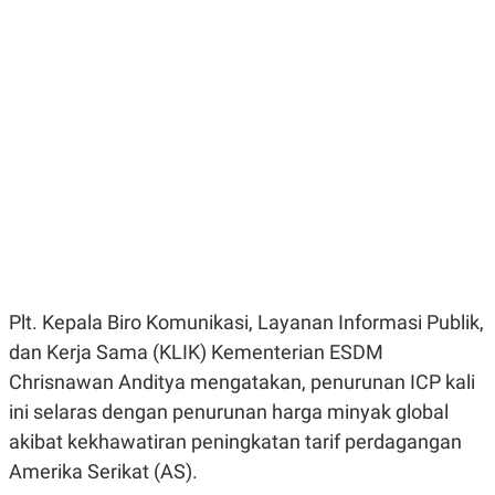
E
E
H
S
A
T
T
Y
A
L
N
E
E
A
N
N
G
A
L
L
I
I
S
S
H
I
S
E
K
X
O
E
L
Plt. Kepala Biro Komunikasi, Layanan Informasi Publik,
C
O
U
M
dan Kerja Sama (KLIK) Kementerian ESDM
T
I
Chrisnawan Anditya mengatakan, penurunan ICP kali
V
ini selaras dengan penurunan harga minyak global
E
C
akibat kekhawatiran peningkatan tarif perdagangan
O
R
Amerika Serikat (AS).
N