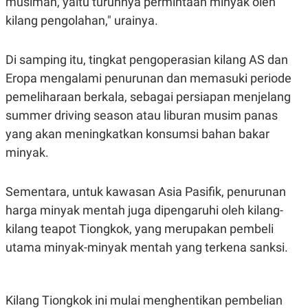
musiman, yaitu turunnya permintaan minyak oleh
S
A
A
G
kilang pengolahan," urainya.
T
E
D
S
A
Di samping itu, tingkat pengoperasian kilang AS dan
T
A
Eropa mengalami penurunan dan memasuki periode
K
L
pemeliharaan berkala, sebagai persiapan menjelang
O
I
N
P
summer driving season atau liburan musim panas
T
S
A
U
yang akan meningkatkan konsumsi bahan bakar
N
S
minyak.
T
V
Sementara, untuk kawasan Asia Pasifik, penurunan
JARINGAN
harga minyak mentah juga dipengaruhi oleh kilang-
kilang teapot Tiongkok, yang merupakan pembeli
K
P
O
R
utama minyak-minyak mentah yang terkena sanksi.
N
E
T
S
A
S
N
R
Kilang Tiongkok ini mulai menghentikan pembelian
A
E