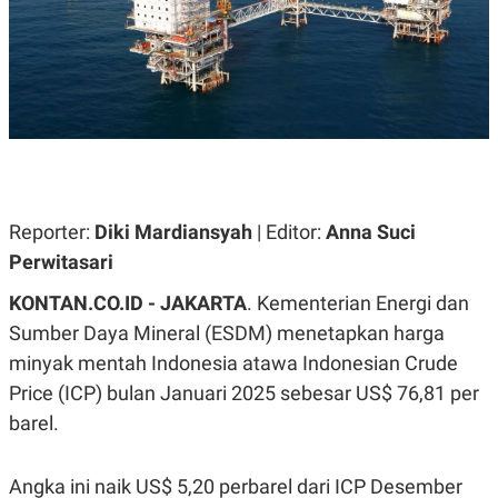
A
A
S
L
I
K
I
E
N
U
D
A
U
N
S
G
T
A
R
N
I
Reporter:
Diki Mardiansyah
| Editor:
Anna Suci
P
I
E
N
Perwitasari
L
T
U
E
KONTAN.CO.ID - JAKARTA
. Kementerian Energi dan
A
R
N
N
Sumber Daya Mineral (ESDM) menetapkan harga
G
A
U
S
minyak mentah Indonesia atawa Indonesian Crude
S
I
Price (ICP) bulan Januari 2025 sebesar US$ 76,81 per
A
O
H
N
barel.
A
A
L
P
R
Angka ini naik US$ 5,20 perbarel dari ICP Desember
E
E