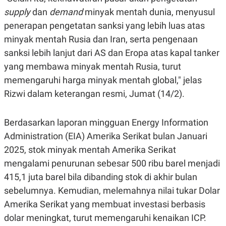
S
A
A
G
supply
dan
demand
minyak mentah dunia, menyusul
T
E
penerapan pengetatan sanksi yang lebih luas atas
D
S
A
minyak mentah Rusia dan Iran, serta pengenaan
T
A
sanksi lebih lanjut dari AS dan Eropa atas kapal tanker
K
L
yang membawa minyak mentah Rusia, turut
O
I
memengaruhi harga minyak mentah global," jelas
N
P
T
S
Rizwi dalam keterangan resmi, Jumat (14/2).
A
U
N
S
T
V
Berdasarkan laporan mingguan Energy Information
Administration (EIA) Amerika Serikat bulan Januari
JARINGAN
2025, stok minyak mentah Amerika Serikat
mengalami penurunan sebesar 500 ribu barel menjadi
K
P
415,1 juta barel bila dibanding stok di akhir bulan
O
R
N
E
sebelumnya. Kemudian, melemahnya nilai tukar Dolar
T
S
Amerika Serikat yang membuat investasi berbasis
A
S
N
R
dolar meningkat, turut memengaruhi kenaikan ICP.
A
E