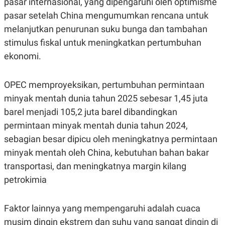
pasar internasional, yang dipengaruhi oleh optimisme
E
R
pasar setelah China mengumumkan rencana untuk
F
B
melanjutkan penurunan suku bunga dan tambahan
O
U
K
S
stimulus fiskal untuk meningkatkan pertumbuhan
U
I
ekonomi.
S
N
E
S
S
OPEC memproyeksikan, pertumbuhan permintaan
I
N
minyak mentah dunia tahun 2025 sebesar 1,45 juta
S
barel menjadi 105,2 juta barel dibandingkan
I
G
permintaan minyak mentah dunia tahun 2024,
H
T
sebagian besar dipicu oleh meningkatnya permintaan
S
B
minyak mentah oleh China, kebutuhan bahan bakar
T
E
transportasi, dan meningkatnya margin kilang
O
L
C
A
petrokimia
K
N
S
J
E
A
T
O
Faktor lainnya yang mempengaruhi adalah cuaca
U
N
musim dingin ekstrem dan suhu yang sangat dingin di
P