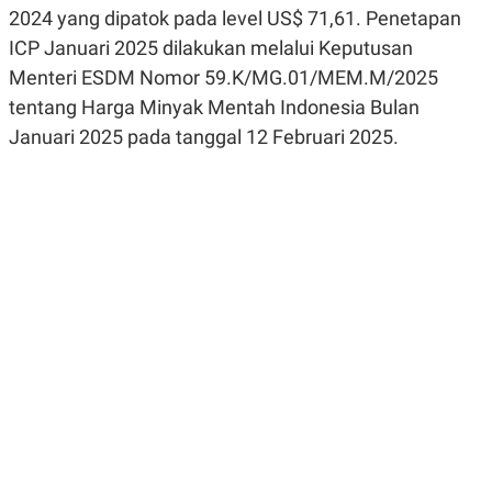
R
G
2024 yang dipatok pada level US$ 71,61. Penetapan
S
I
ICP Januari 2025 dilakukan melalui Keputusan
O
O
N
N
Menteri ESDM Nomor 59.K/MG.01/MEM.M/2025
A
A
L
L
tentang Harga Minyak Mentah Indonesia Bulan
F
Januari 2025 pada tanggal 12 Februari 2025.
I
N
A
N
C
E
Y
C
A
A
N
R
G
I
T
T
E
A
R
H
.
U
.
.
K
L
E
I
S
F