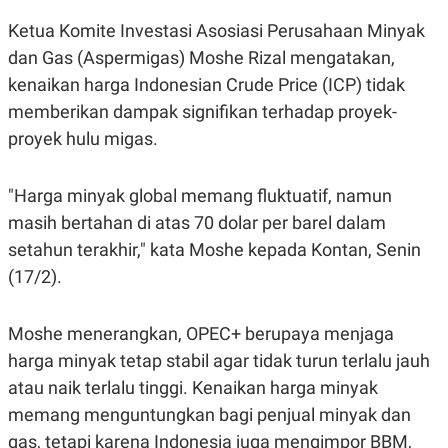
R
T
I
Ketua Komite Investasi Asosiasi Perusahaan Minyak
S
dan Gas (Aspermigas) Moshe Rizal mengatakan,
I
N
kenaikan harga Indonesian Crude Price (ICP) tidak
G
memberikan dampak signifikan terhadap proyek-
K
G
proyek hulu migas.
M
E
D
"Harga minyak global memang fluktuatif, namun
I
A
masih bertahan di atas 70 dolar per barel dalam
.
I
setahun terakhir," kata Moshe kepada Kontan, Senin
D
(17/2).
Moshe menerangkan, OPEC+ berupaya menjaga
SITEMAP
PROFILE
TERM
OF
harga minyak tetap stabil agar tidak turun terlalu jauh
USE
atau naik terlalu tinggi. Kenaikan harga minyak
PEDOMAN
PEMBERITAAN
memang menguntungkan bagi penjual minyak dan
SIBER
gas, tetapi karena Indonesia juga mengimpor BBM,
PRIVACY