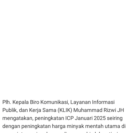
E
E
H
S
A
T
T
Y
A
L
N
E
E
A
N
N
G
A
L
L
I
I
S
S
H
I
S
E
K
X
O
E
L
C
O
U
M
T
I
Plh. Kepala Biro Komunikasi, Layanan Informasi
V
Publik, dan Kerja Sama (KLIK) Muhammad Rizwi JH
E
C
mengatakan, peningkatan ICP Januari 2025 seiring
O
R
dengan peningkatan harga minyak mentah utama di
N