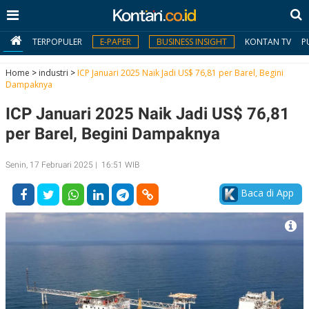
TERPOPULER
E-PAPER
BUSINESS INSIGHT
KONTAN TV
P
Home
>
industri
>
ICP Januari 2025 Naik Jadi US$ 76,81 per Barel, Begini
Dampaknya
MY
ICP Januari 2025 Naik Jadi US$ 76,81
KONTAN
per Barel, Begini Dampaknya
Daftar
Senin, 17 Februari 2025 | 16:51 WIB
Masuk
Baca di App
BERITA
I
N
N
A
V
S
E
I
S
O
T
N