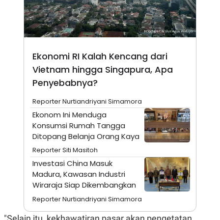
A
I
S
V
K
E
E
M
E
N
Ekonomi RI Kalah Kencang dari
T
E
Vietnam hingga Singapura, Apa
R
Penyebabnya?
I
A
N
Reporter Nurtiandriyani Simamora
L
Ekonom Ini Menduga
E
Konsumsi Rumah Tangga
S
T
Ditopang Belanja Orang Kaya
A
R
Reporter Siti Masitoh
I
Investasi China Masuk
Madura, Kawasan Industri
KANAL
Wiraraja Siap Dikembangkan
Reporter Nurtiandriyani Simamora
P
I
U
M
"Selain itu, kekhawatiran pasar akan pengetatan