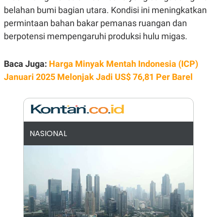
belahan bumi bagian utara. Kondisi ini meningkatkan
N
S
E
E
permintaan bahan bakar pemanas ruangan dan
W
R
S
E
berpotensi mempengaruhi produksi hulu migas.
S
M
E
O
T
N
Baca Juga:
Harga Minyak Mentah Indonesia (ICP)
U
I
P
A
Januari 2025 Melonjak Jadi US$ 76,81 Per Barel
A
K
D
I
V
L
A
S
K
O
NASIONAL
R
P
O
R
A
S
I
K
N
I
A
L
T