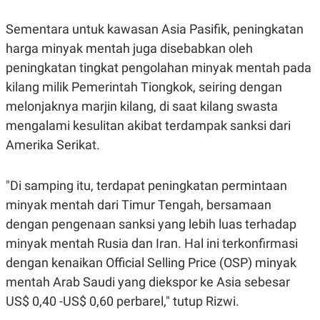
C
L
A
E
D
A
Sementara untuk kawasan Asia Pasifik, peningkatan
E
S
harga minyak mentah juga disebabkan oleh
M
E
Y
.
peningkatan tingkat pengolahan minyak mentah pada
I
D
kilang milik Pemerintah Tiongkok, seiring dengan
L
K
melonjaknya marjin kilang, di saat kilang swasta
A
I
mengalami kesulitan akibat terdampak sanksi dari
N
N
G
E
Amerika Serikat.
G
R
A
J
N
A
A
E
"Di samping itu, terdapat peningkatan permintaan
N
M
minyak mentah dari Timur Tengah, bersamaan
C
I
E
T
dengan pengenaan sanksi yang lebih luas terhadap
T
E
A
N
minyak mentah Rusia dan Iran. Hal ini terkonfirmasi
K
dengan kenaikan Official Selling Price (OSP) minyak
E
A
P
D
mentah Arab Saudi yang diekspor ke Asia sebesar
A
V
US$ 0,40 -US$ 0,60 perbarel," tutup Rizwi.
P
E
E
R