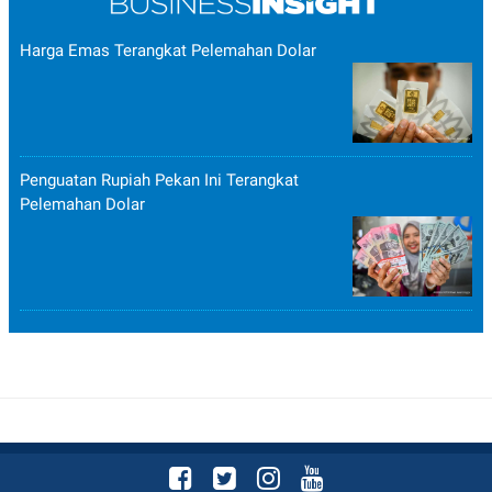
Harga Emas Terangkat Pelemahan Dolar
Penguatan Rupiah Pekan Ini Terangkat
Pelemahan Dolar