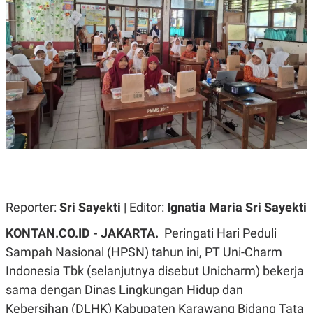
A
A
S
L
I
K
I
E
N
U
D
A
U
N
S
G
T
A
R
N
I
P
I
E
N
L
T
U
E
A
R
N
N
Reporter:
Sri Sayekti
| Editor:
Ignatia Maria Sri Sayekti
G
A
U
S
KONTAN.CO.ID - JAKARTA.
Peringati Hari Peduli
S
I
A
O
Sampah Nasional (HPSN) tahun ini, PT Uni-Charm
H
N
Indonesia Tbk (selanjutnya disebut Unicharm) bekerja
A
A
L
sama dengan Dinas Lingkungan Hidup dan
P
R
Kebersihan (DLHK) Kabupaten Karawang Bidang Tata
E
E