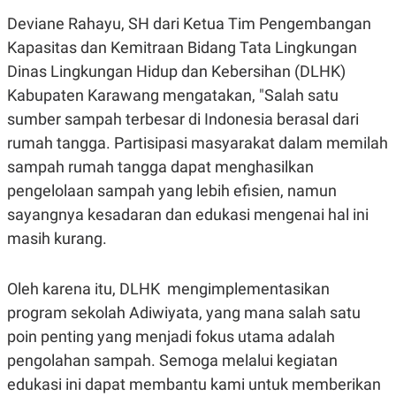
R
T
Deviane Rahayu, SH dari Ketua Tim Pengembangan
I
S
Kapasitas dan Kemitraan Bidang Tata Lingkungan
I
N
Dinas Lingkungan Hidup dan Kebersihan (DLHK)
G
Kabupaten Karawang mengatakan, "Salah satu
K
G
sumber sampah terbesar di Indonesia berasal dari
M
rumah tangga. Partisipasi masyarakat dalam memilah
E
D
sampah rumah tangga dapat menghasilkan
I
A
pengelolaan sampah yang lebih efisien, namun
.
sayangnya kesadaran dan edukasi mengenai hal ini
I
D
masih kurang.
Oleh karena itu, DLHK mengimplementasikan
SITEMAP
PROFILE
TERM
OF
program sekolah Adiwiyata, yang mana salah satu
USE
poin penting yang menjadi fokus utama adalah
PEDOMAN
pengolahan sampah. Semoga melalui kegiatan
PEMBERITAAN
SIBER
edukasi ini dapat membantu kami untuk memberikan
PRIVACY