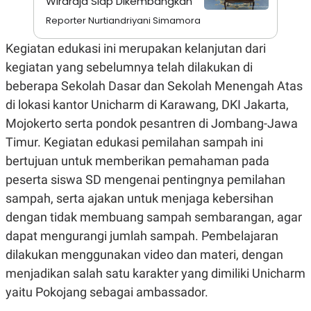
Wiraraja Siap Dikembangkan
C
L
A
E
Reporter Nurtiandriyani Simamora
D
A
E
S
Kegiatan edukasi ini merupakan kelanjutan dari
M
E
Y
.
kegiatan yang sebelumnya telah dilakukan di
I
D
beberapa Sekolah Dasar dan Sekolah Menengah Atas
L
K
di lokasi kantor Unicharm di Karawang, DKI Jakarta,
A
I
N
N
Mojokerto serta pondok pesantren di Jombang-Jawa
G
E
Timur. Kegiatan edukasi pemilahan sampah ini
G
R
A
J
bertujuan untuk memberikan pemahaman pada
N
A
A
E
peserta siswa SD mengenai pentingnya pemilahan
N
M
sampah, serta ajakan untuk menjaga kebersihan
C
I
E
T
dengan tidak membuang sampah sembarangan, agar
T
E
A
N
dapat mengurangi jumlah sampah. Pembelajaran
K
dilakukan menggunakan video dan materi, dengan
E
A
menjadikan salah satu karakter yang dimiliki Unicharm
P
D
A
V
yaitu Pokojang sebagai ambassador.
P
E
E
R