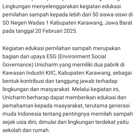
R
G
Lingkungan menyelenggarakan kegiatan edukasi
S
I
O
O
pemilahan sampah kepada lebih dari 50 siswa-siswi di
N
N
SD Negeri Wadas 1 Kabupaten Karawang, Jawa Barat
A
A
L
L
pada tanggal 20 Februari 2025.
F
I
N
Kegiatan edukasi pemilahan sampah merupakan
A
N
bagian dari upaya ESG (Environment Social
C
E
Governance) Unicharm yang memiliki dua pabrik di
Y
C
Kawasan Industri KIIC, Kabupaten Karawang, sebagai
A
A
N
R
bentuk kontribusi dan tanggung jawab terhadap
G
I
lingkungan dan masyarakat. Melalui kegiatan ini,
T
T
E
A
Unicharm berharap dapat memberikan edukasi dan
R
H
.
U
pemahaman kepada masyarakat, terutama generasi
.
muda Indonesia tentang pentingnya memilah sampah
.
sejak usia dini, dimulai dari lingkungan terdekat yaitu
K
L
E
I
sekolah dan rumah.
S
F