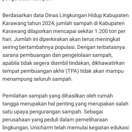
N
S
E
E
Berdasarkan data Dinas Lingkungan Hidup Kabupaten
W
R
S
E
Karawang tahun 2024, jumlah sampah di Kabupaten
S
M
E
O
Karawang dilaporkan mencapai sekitar 1.200 ton per
T
N
hari. Jumlah ini diperkirakan akan terus meningkat
U
I
P
A
seiring bertambahnya populasi. Dengan terbatasnya
A
K
sarana pembuangan dan pengelolaan sampah,
D
I
V
L
apabila tidak segera diambil tindakan, dikhawatirkan
A
S
tempat pembuangan akhir (TPA) tidak akan mampu
K
menampung seluruh sampah.
O
R
P
O
Pemilahan sampah yang dihasilkan oleh rumah
R
A
tangga merupakan hal penting yang merupakan salah
S
satu upaya pengurangan sampah. Sebagai
I
perusahaan yang peduli dalam pemeliharaan
K
N
I
A
lingkungan, Unicharm telah memulai kegiatan edukasi
L
T