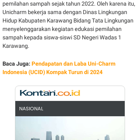
A
I
pemilahan sampah sejak tahun 2022. Oleh karena itu,
S
V
Unicharm bekerja sama dengan Dinas Lingkungan
K
E
E
Hidup Kabupaten Karawang Bidang Tata Lingkungan
M
E
menyelenggarakan kegiatan edukasi pemilahan
N
sampah kepada siswa-siswi SD Negeri Wadas 1
T
E
Karawang.
R
I
A
N
Baca Juga:
Pendapatan dan Laba Uni-Charm
L
Indonesia (UCID) Kompak Turun di 2024
E
S
T
A
R
I
NASIONAL
KANAL
P
I
U
M