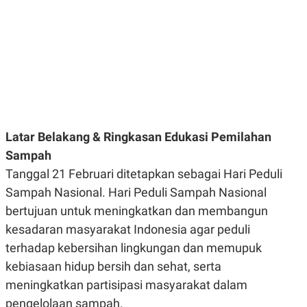
E
R
F
B
O
U
K
S
U
I
S
N
E
S
S
I
N
Latar Belakang & Ringkasan Edukasi Pemilahan
S
I
Sampah
G
Tanggal 21 Februari ditetapkan sebagai Hari Peduli
H
T
Sampah Nasional. Hari Peduli Sampah Nasional
S
B
bertujuan untuk meningkatkan dan membangun
T
E
O
L
kesadaran masyarakat Indonesia agar peduli
C
A
terhadap kebersihan lingkungan dan memupuk
K
N
S
J
kebiasaan hidup bersih dan sehat, serta
E
A
T
O
meningkatkan partisipasi masyarakat dalam
U
N
pengelolaan sampah.
P