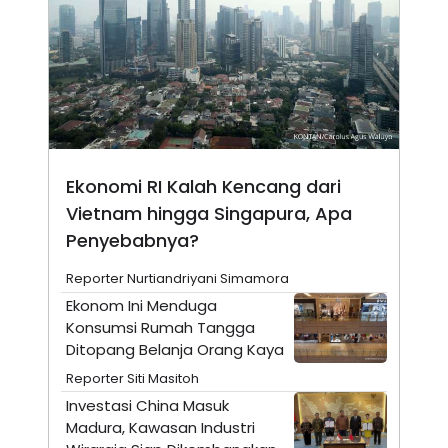
S
A
A
G
T
E
D
S
A
T
A
K
L
O
I
N
P
T
S
Ekonomi RI Kalah Kencang dari
A
U
N
S
Vietnam hingga Singapura, Apa
T
Penyebabnya?
V
Reporter Nurtiandriyani Simamora
JARINGAN
Ekonom Ini Menduga
Konsumsi Rumah Tangga
K
P
Ditopang Belanja Orang Kaya
O
R
N
E
Reporter Siti Masitoh
T
S
Investasi China Masuk
A
S
N
R
Madura, Kawasan Industri
A
E