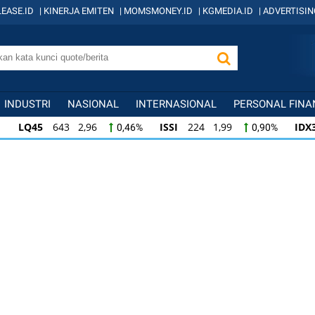
EASE.ID
|
KINERJA EMITEN
|
MOMSMONEY.ID
|
KGMEDIA.ID
|
ADVERTISIN
INDUSTRI
NASIONAL
INTERNASIONAL
PERSONAL FINA
5
643 2,96
ISSI
224 1,99
IDX30
361
0,46%
0,90%
224 1,99
IDX30
361 1,30
IDXHIDIV20
0,90%
0,36%
0
361 1,30
IDXHIDIV20
438 0,26
IDX8
0,36%
0,06%