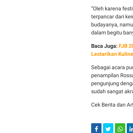
“Oleh karena fes
terpancar dari k
budayanya, namun 
dalam begitu bany
Baca Juga:
FJB 2
Lestarikan Kulin
Sebagai acara pu
penampilan Ross
pengunjung denga
sudah sangat akra
Cek Berita dan Art