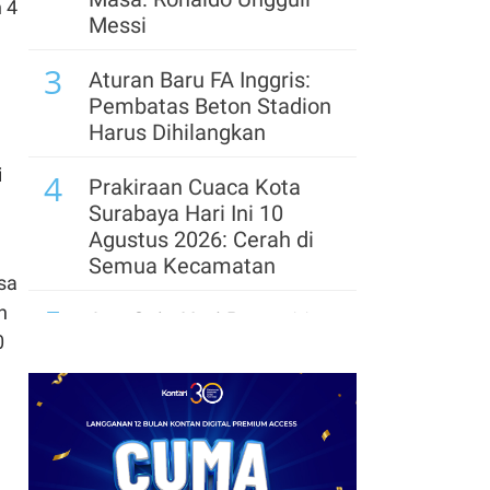
 4
Messi
,
3
Aturan Baru FA Inggris:
Pembatas Beton Stadion
Harus Dihilangkan
i
4
Prakiraan Cuaca Kota
Surabaya Hari Ini 10
Agustus 2026: Cerah di
Semua Kecamatan
isa
5
n
Apa Saja Hari Besar 11
0
Agustus? Ada 3
Peringatan Penting
Global
6
Promo Superindo 10–13
Agustus 2026, Minyak