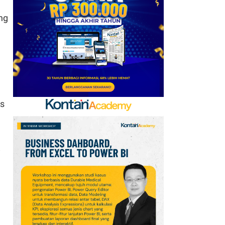
Goreng Rp19.900 hingga
ing
Nugget Rp25.900
7
Simak Prakiraan Cuaca
Sumsel Senin (10/8):
Ada 1 Wilayah Diprediksi
Udara Kabur
8
is
Prakiraan Cuaca Jakarta
10 Agustus 2026, Suhu
Mencapai 34°C
9
i
Prakiraan Cuaca Jawa
Barat Senin (10/8):
Sebagian Besar Wilayah
Cerah
10
Promo Senin Ceria