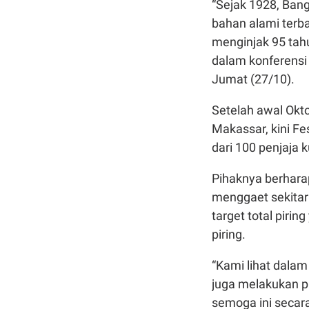
“Sejak 1928, Bang
bahan alami terba
menginjak 95 tahun
dalam konferensi
Jumat (27/10).
Setelah awal Okt
Makassar, kini Fe
dari 100 penjaja k
Pihaknya berharap
menggaet sekitar
target total pirin
piring.
“Kami lihat dalam
juga melakukan pr
semoga ini secara