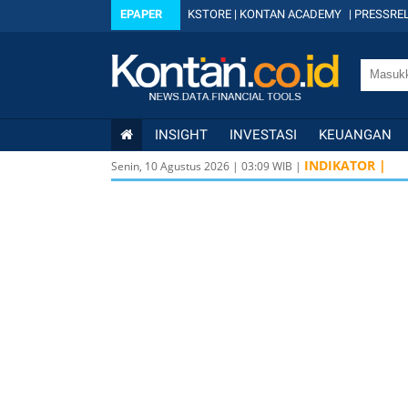
EPAPER
KSTORE
|
KONTAN ACADEMY
|
PRESSREL
INSIGHT
INVESTASI
KEUANGAN
LQ4
INDIKATOR |
Senin, 10 Agustus 2026
|
03
:
09
WIB |
ISSI
IDX3