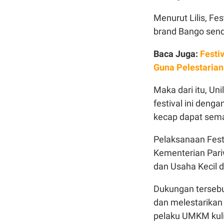
Menurut Lilis, Fe
brand Bango sendi
Baca Juga:
Festi
Guna Pelestarian
Maka dari itu, Un
festival ini deng
kecap dapat semak
Pelaksanaan Festi
Kementerian Pari
dan Usaha Kecil 
Dukungan tersebu
dan melestarikan
pelaku UMKM kulin