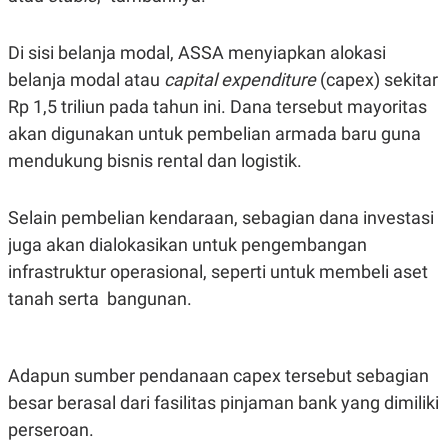
S
A
A
G
T
E
Di sisi belanja modal, ASSA menyiapkan alokasi
D
S
A
belanja modal atau
capital expenditure
(capex) sekitar
T
A
Rp 1,5 triliun pada tahun ini. Dana tersebut mayoritas
K
L
akan digunakan untuk pembelian armada baru guna
O
I
mendukung bisnis rental dan logistik.
N
P
T
S
A
U
N
S
Selain pembelian kendaraan, sebagian dana investasi
T
V
juga akan dialokasikan untuk pengembangan
infrastruktur operasional, seperti untuk membeli aset
JARINGAN
tanah serta
bangunan.
K
P
O
R
N
E
Adapun sumber pendanaan capex tersebut sebagian
T
S
besar berasal dari fasilitas pinjaman bank yang dimiliki
A
S
N
R
perseroan.
A
E