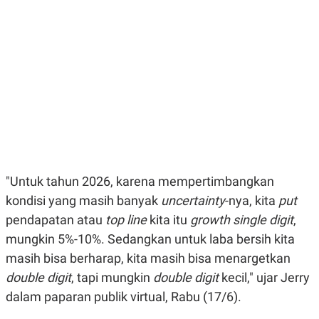
E
E
H
S
A
T
T
Y
A
L
N
E
E
A
N
N
G
A
L
L
I
I
S
S
H
I
S
E
K
"Untuk tahun 2026, karena mempertimbangkan
X
O
E
L
kondisi yang masih banyak
uncertainty
-nya, kita
put
C
O
pendapatan atau
top line
kita itu
growth single digit
,
U
M
T
mungkin 5%-10%. Sedangkan untuk laba bersih kita
I
V
masih bisa berharap, kita masih bisa menargetkan
E
double digit
, tapi mungkin
double digit
kecil," ujar Jerry
C
O
dalam paparan publik virtual, Rabu (17/6).
R
N