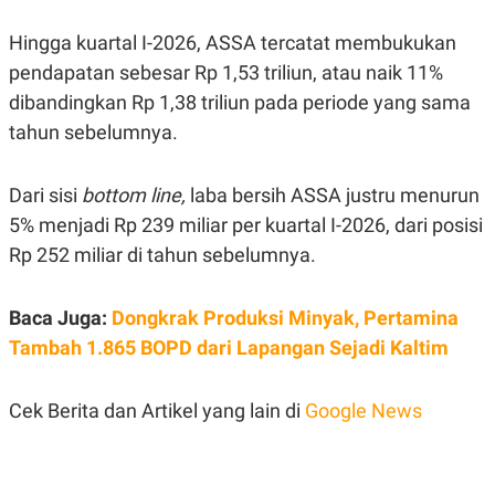
C
L
A
E
D
A
Hingga kuartal I-2026, ASSA tercatat membukukan
E
S
pendapatan sebesar Rp 1,53 triliun, atau naik 11%
M
E
Y
.
dibandingkan Rp 1,38 triliun pada periode yang sama
I
D
tahun sebelumnya.
L
K
A
I
N
N
Dari sisi
bottom line,
laba bersih ASSA justru menurun
G
E
5% menjadi Rp 239 miliar per kuartal I-2026, dari posisi
G
R
A
J
Rp 252 miliar di tahun sebelumnya.
N
A
A
E
N
M
Baca Juga:
Dongkrak Produksi Minyak, Pertamina
C
I
E
T
Tambah 1.865 BOPD dari Lapangan Sejadi Kaltim
T
E
A
N
K
Cek Berita dan Artikel yang lain di
Google News
E
A
P
D
A
V
P
E
E
R