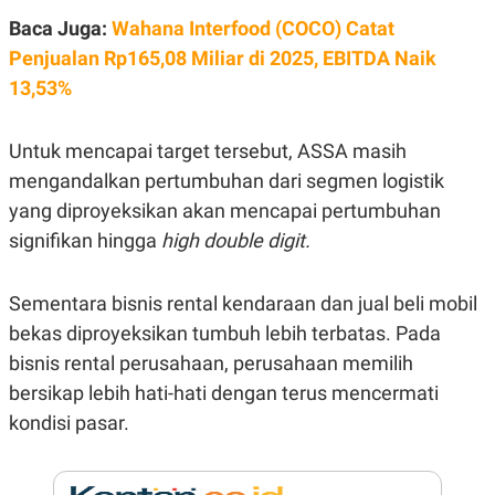
E
R
Baca Juga:
Wahana Interfood (COCO) Catat
F
B
Penjualan Rp165,08 Miliar di 2025, EBITDA Naik
O
U
13,53%
K
S
U
I
S
N
E
Untuk mencapai target tersebut, ASSA masih
S
S
mengandalkan pertumbuhan dari segmen logistik
I
yang diproyeksikan akan mencapai pertumbuhan
N
S
signifikan hingga
high double digit.
I
G
H
T
Sementara bisnis rental kendaraan dan jual beli mobil
S
B
bekas diproyeksikan tumbuh lebih terbatas. Pada
T
E
bisnis rental perusahaan, perusahaan memilih
O
L
C
A
bersikap lebih hati-hati dengan terus mencermati
K
N
S
J
kondisi pasar.
E
A
T
O
U
N
P