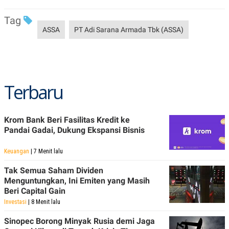
R
T
I
Tag
S
I
ASSA
PT Adi Sarana Armada Tbk (ASSA)
N
G
K
G
M
E
Terbaru
D
I
A
.
Krom Bank Beri Fasilitas Kredit ke
I
Pandai Gadai, Dukung Ekspansi Bisnis
D
Keuangan
| 7 Menit lalu
Tak Semua Saham Dividen
SITEMAP
PROFILE
TERM
OF
Menguntungkan, Ini Emiten yang Masih
USE
Beri Capital Gain
PEDOMAN
Investasi
| 8 Menit lalu
PEMBERITAAN
SIBER
Sinopec Borong Minyak Rusia demi Jaga
PRIVACY