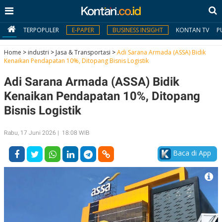
TERPOPULER
E-PAPER
BUSINESS INSIGHT
KONTAN TV
P
Home
>
industri
>
Jasa & Transportasi
>
Adi Sarana Armada (ASSA) Bidik
Kenaikan Pendapatan 10%, Ditopang Bisnis Logistik
MY
Adi Sarana Armada (ASSA) Bidik
KONTAN
Kenaikan Pendapatan 10%, Ditopang
Daftar
Bisnis Logistik
Masuk
Rabu, 17 Juni 2026 | 18:08 WIB
Baca di App
BERITA
I
N
N
A
V
S
E
I
S
O
T
N