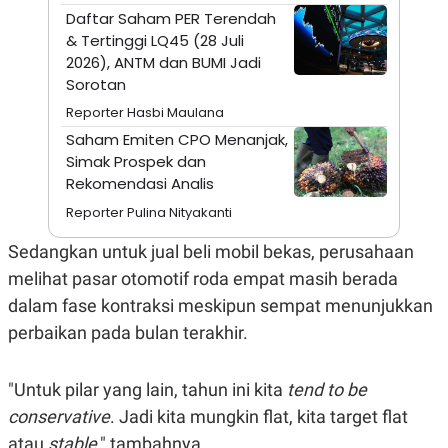
A
I
Daftar Saham PER Terendah
S
V
& Tertinggi LQ45 (28 Juli
K
E
E
2026), ANTM dan BUMI Jadi
M
Sorotan
E
N
Reporter Hasbi Maulana
T
E
Saham Emiten CPO Menanjak,
R
Simak Prospek dan
I
Rekomendasi Analis
A
N
Reporter Pulina Nityakanti
L
E
Sedangkan untuk jual beli mobil bekas, perusahaan
S
T
melihat pasar otomotif roda empat masih berada
A
dalam fase kontraksi meskipun sempat menunjukkan
R
I
perbaikan pada bulan terakhir.
KANAL
"Untuk pilar yang lain, tahun ini kita
tend to be
conservative
. Jadi kita mungkin flat, kita target flat
P
I
U
M
atau
stable
," tambahnya.