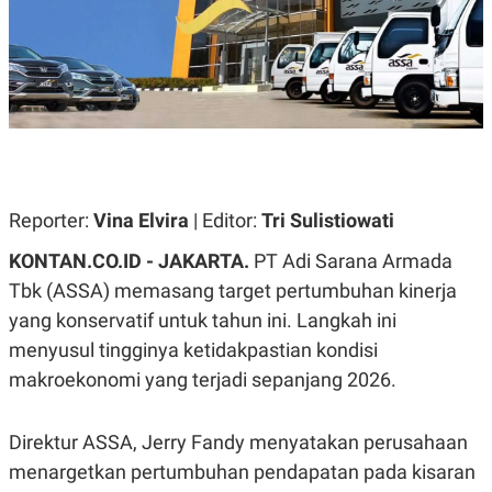
A
A
S
L
I
K
I
E
N
U
D
A
U
N
S
G
T
A
R
N
I
Reporter:
Vina Elvira
| Editor:
Tri Sulistiowati
P
I
E
N
KONTAN.CO.ID - JAKARTA.
PT Adi Sarana Armada
L
T
U
E
Tbk (ASSA) memasang target pertumbuhan kinerja
A
R
yang konservatif untuk tahun ini. Langkah ini
N
N
G
A
menyusul tingginya ketidakpastian kondisi
U
S
S
I
makroekonomi yang terjadi sepanjang 2026.
A
O
H
N
A
A
Direktur ASSA, Jerry Fandy menyatakan perusahaan
L
menargetkan pertumbuhan pendapatan pada kisaran
P
R
E
E