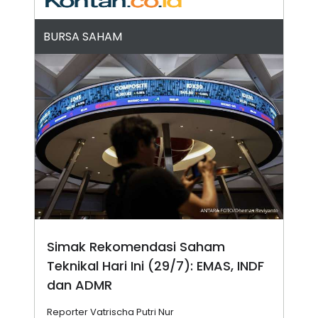
N
S
E
E
BURSA SAHAM
W
R
S
E
S
M
E
O
T
N
U
I
P
A
A
K
D
I
V
L
A
S
K
O
R
P
O
R
Simak Rekomendasi Saham
A
S
Teknikal Hari Ini (29/7): EMAS, INDF
I
dan ADMR
K
N
I
A
Reporter Vatrischa Putri Nur
L
T