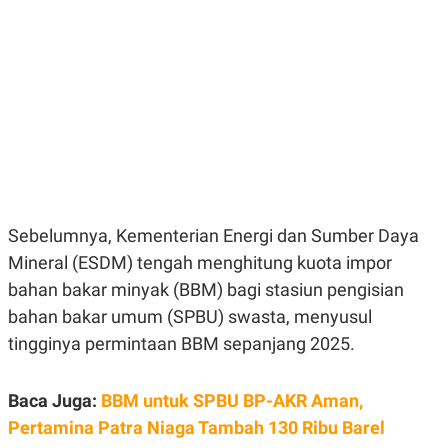
E
E
H
S
A
T
T
Y
A
L
N
E
E
A
N
N
G
A
L
L
I
I
S
S
H
I
S
Sebelumnya, Kementerian Energi dan Sumber Daya
E
K
X
O
Mineral (ESDM) tengah menghitung kuota impor
E
L
bahan bakar minyak (BBM) bagi stasiun pengisian
C
O
U
M
bahan bakar umum (SPBU) swasta, menyusul
T
I
tingginya permintaan BBM sepanjang 2025.
V
E
C
Baca Juga:
BBM untuk SPBU BP-AKR Aman,
O
R
Pertamina Patra Niaga Tambah 130 Ribu Barel
N