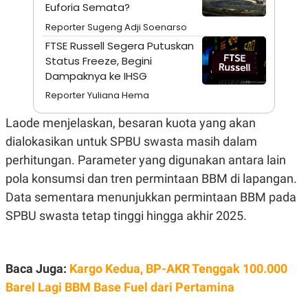
A
I
Euforia Semata?
S
V
Reporter Sugeng Adji Soenarso
K
E
E
FTSE Russell Segera Putuskan
M
Status Freeze, Begini
E
N
Dampaknya ke IHSG
T
E
Reporter Yuliana Hema
R
I
Laode menjelaskan, besaran kuota yang akan
A
N
dialokasikan untuk SPBU swasta masih dalam
L
perhitungan. Parameter yang digunakan antara lain
E
S
pola konsumsi dan tren permintaan BBM di lapangan.
T
Data sementara menunjukkan permintaan BBM pada
A
R
SPBU swasta tetap tinggi hingga akhir 2025.
I
KANAL
Baca Juga:
Kargo Kedua, BP-AKR Tenggak 100.000
Barel Lagi BBM Base Fuel dari Pertamina
P
I
U
M