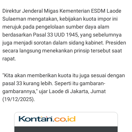
E
R
Direktur Jenderal Migas Kementerian ESDM Laode
F
B
Sulaeman mengatakan, kebijakan kuota impor ini
O
U
K
S
merujuk pada pengelolaan sumber daya alam
U
I
S
N
berdasarkan Pasal 33 UUD 1945, yang sebelumnya
E
S
juga menjadi sorotan dalam sidang kabinet. Presiden
S
secara langsung menekankan prinsip tersebut saat
I
N
rapat.
S
I
G
"Kita akan memberikan kuota itu juga sesuai dengan
H
T
pasal 33 kurang lebih. Seperti itu gambaran-
S
B
gambarannya," ujar Laode di Jakarta, Jumat
T
E
O
L
(19/12/2025).
C
A
K
N
S
J
E
A
T
O
U
N
P