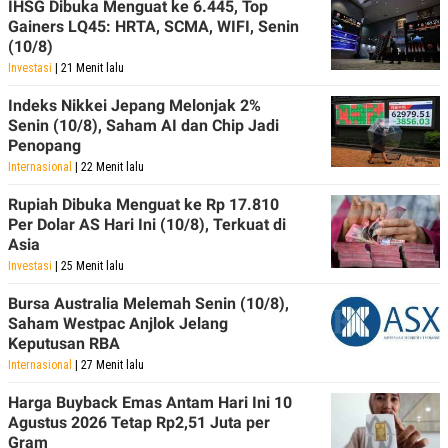
IHSG Dibuka Menguat ke 6.445, Top
R
T
I
Gainers LQ45: HRTA, SCMA, WIFI, Senin
S
(10/8)
I
Investasi
| 21 Menit lalu
N
G
Indeks Nikkei Jepang Melonjak 2%
K
Senin (10/8), Saham AI dan Chip Jadi
G
Penopang
M
E
Internasional
| 22 Menit lalu
D
I
Rupiah Dibuka Menguat ke Rp 17.810
A
Per Dolar AS Hari Ini (10/8), Terkuat di
.
I
Asia
D
Investasi
| 25 Menit lalu
Bursa Australia Melemah Senin (10/8),
Saham Westpac Anjlok Jelang
SITEMAP
PROFILE
TERM
Keputusan RBA
OF
USE
Internasional
| 27 Menit lalu
PEDOMAN
Harga Buyback Emas Antam Hari Ini 10
PEMBERITAAN
Agustus 2026 Tetap Rp2,51 Juta per
SIBER
Gram
PRIVACY