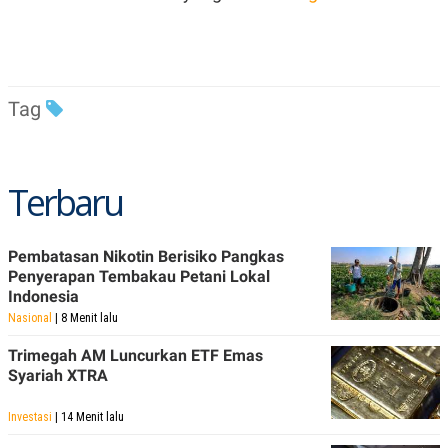
C
L
A
E
D
A
E
S
M
E
Y
.
I
Tag
D
L
K
A
I
N
N
Terbaru
G
E
G
R
A
J
N
A
A
E
Pembatasan Nikotin Berisiko Pangkas
N
M
Penyerapan Tembakau Petani Lokal
C
I
Indonesia
E
T
T
E
Nasional
| 8 Menit lalu
A
N
K
Trimegah AM Luncurkan ETF Emas
Syariah XTRA
E
A
P
D
A
V
Investasi
| 14 Menit lalu
P
E
E
R