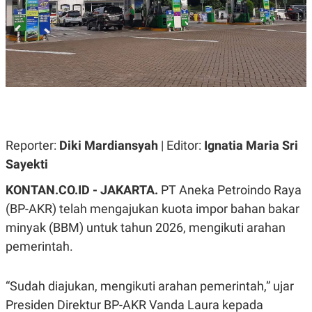
A
A
S
L
I
K
I
E
N
U
D
A
U
N
S
G
T
A
R
N
I
Reporter:
Diki Mardiansyah
| Editor:
Ignatia Maria Sri
P
I
E
N
Sayekti
L
T
U
E
KONTAN.CO.ID - JAKARTA.
PT Aneka Petroindo Raya
A
R
N
N
(BP-AKR) telah mengajukan kuota impor bahan bakar
G
A
U
S
minyak (BBM) untuk tahun 2026, mengikuti arahan
S
I
pemerintah.
A
O
H
N
A
A
L
“Sudah diajukan, mengikuti arahan pemerintah,” ujar
P
R
Presiden Direktur BP-AKR Vanda Laura kepada
E
E