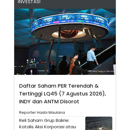
INVESTASI
N
S
E
E
W
R
S
E
S
M
E
O
T
N
U
I
P
A
A
K
D
I
V
L
A
S
K
O
R
Daftar Saham PER Terendah &
P
O
Tertinggi LQ45 (7 Agustus 2026),
R
INDY dan ANTM Disorot
A
S
I
Reporter Hasbi Maulana
K
N
Reli Saham Grup Bakrie:
I
A
Katalis Aksi Korporasi atau
L
T