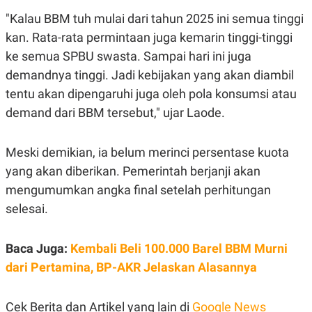
S
A
A
G
"Kalau BBM tuh mulai dari tahun 2025 ini semua tinggi
T
E
kan. Rata-rata permintaan juga kemarin tinggi-tinggi
D
S
A
ke semua SPBU swasta. Sampai hari ini juga
T
A
demandnya tinggi. Jadi kebijakan yang akan diambil
K
L
tentu akan dipengaruhi juga oleh pola konsumsi atau
O
I
demand dari BBM tersebut," ujar Laode.
N
P
T
S
A
U
N
S
Meski demikian, ia belum merinci persentase kuota
T
V
yang akan diberikan. Pemerintah berjanji akan
mengumumkan angka final setelah perhitungan
JARINGAN
selesai.
K
P
Baca Juga:
Kembali Beli 100.000 Barel BBM Murni
O
R
N
E
dari Pertamina, BP-AKR Jelaskan Alasannya
T
S
A
S
N
R
A
E
Cek Berita dan Artikel yang lain di
Google News